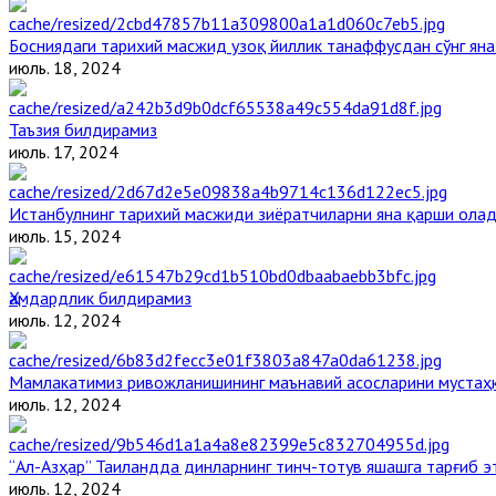
Босниядаги тарихий масжид узоқ йиллик танаффусдан сўнг ян
июль. 18, 2024
Таъзия билдирамиз
июль. 17, 2024
Истанбулнинг тарихий масжиди зиёратчиларни яна қарши ола
июль. 15, 2024
Ҳамдардлик билдирамиз
июль. 12, 2024
Мамлакатимиз ривожланишининг маънавий асосларини мустаҳк
июль. 12, 2024
“Ал-Азҳар” Таиландда динларнинг тинч-тотув яшашга тарғиб 
июль. 12, 2024