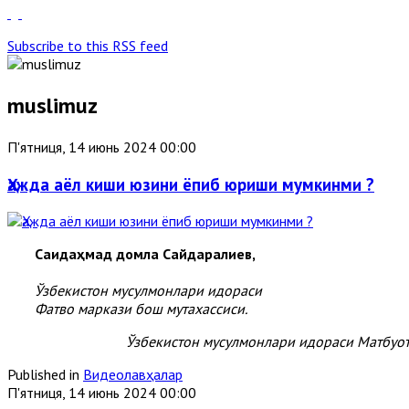
Subscribe to this RSS feed
muslimuz
П'ятниця, 14 июнь 2024 00:00
Ҳажда аёл киши юзини ёпиб юриши мумкинми ?
Саидаҳмад домла Сайдаралиев,
Ўзбекистон мусулмонлари идораси
Фатво маркази бош мутахассиси.
Ўзбекистон мусулмонлари идораси Матбуот
Published in
Видеолавҳалар
П'ятниця, 14 июнь 2024 00:00