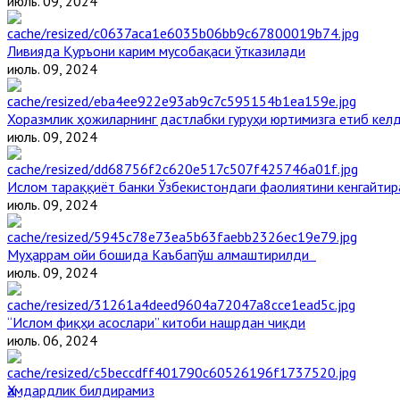
июль. 09, 2024
Ливияда Қуръони карим мусобақаси ўтказилади
июль. 09, 2024
Хоразмлик ҳожиларнинг дастлабки гуруҳи юртимизга етиб кел
июль. 09, 2024
Ислом тараққиёт банки Ўзбекистондаги фаолиятини кенгайти
июль. 09, 2024
Муҳаррам ойи бошида Каъбапўш алмаштирилди
июль. 09, 2024
“Ислом фиқҳи асослари” китоби нашрдан чиқди
июль. 06, 2024
Ҳамдардлик билдирамиз