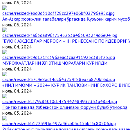
июль. 06, 2024
Aл-Aзҳар:хорижлик талабалари ўртасида Қуръони карим мусоб
июль. 06, 2024
"БУЮК АЖДОДЛАР МЕРОСИ – III РЕНЕССАНС ПОЙДЕВОРИ
июль. 04, 2024
МУРОЖААТЛАРНИ ҲАЛ ЭТИШ ЧОРАЛАРИ КЎРИЛДИ
июль. 04, 2024
«ЙИЛ ИМОМИ – 2024» КЎРИК ТАНЛОВИНИНГ БУХОРО ВИЛ
июль. 04, 2024
Пойтахтимизда Ўзбекистон олимлари форуми бўлиб ўтмоқда
июль. 03, 2024
Ўзбекистон мусулмонлари идораси вакиллари хориждаги вата