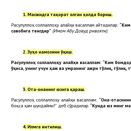
1. Масжидга таҳорат олган ҳолда бориш.
Расулуллоҳ соллаллоҳу алайҳи васаллам айтадилар:
“Ким
савобига тенгдир”
(Имом Абу Довуд ривояти).
2. Зуҳо намозини ўқиш.
Расулуллоҳ соллаллоҳу алайҳи васаллам:
“Ким бомдод
ўқиса, унинг учун ҳаж ва умранинг ажри тўлиқ, тўлиқ, 
3. Ота-онанинг юзига қараш.
Расулуллоҳ соллаллоҳу алайҳи васаллам:
“Она-отасинин
боқса ҳам шундайми?” деб сўрадилар.
“Кунда юз минг ма
4. Илмга интилиш.