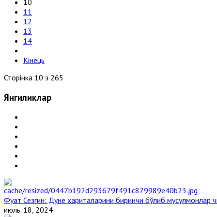
10
11
12
13
14
Кінець
Сторінка 10 з 265
Янгиликлар
Фуат Сезгин: Дунё хариталарини биринчи бўлиб мусулмонлар ч
июль. 18, 2024