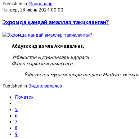
Published in
Мақолалар
Четвер, 13 июнь 2024 00:00
Эҳромда қандай амаллар тақиқланган?
Абдувоҳид домла Аҳмадалиев,
Ўзбекистон мусулмонлари идораси
Фатво маркази мутахассиси.
Ўзбекистон мусулмонлари идораси Матбуот хизмат
Published in
Видеолавҳалар
Початок
5
6
7
8
9