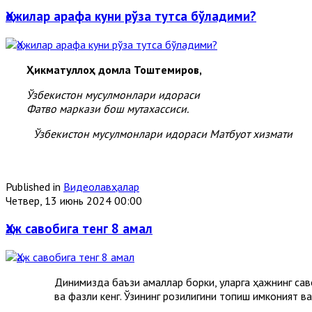
Ҳожилар арафа куни рўза тутса бўладими?
Ҳикматуллоҳ домла Тоштемиров,
Ўзбекистон мусулмонлари идораси
Фатво маркази бош мутахассиси.
Ўзбекистон мусулмонлари идораси Матбуот хизмати
Published in
Видеолавҳалар
Четвер, 13 июнь 2024 00:00
Ҳаж савобига тенг 8 амал
Динимизда баъзи амаллар борки, уларга ҳажнинг сав
ва фазли кенг. Ўзининг розилигини топиш имконият в