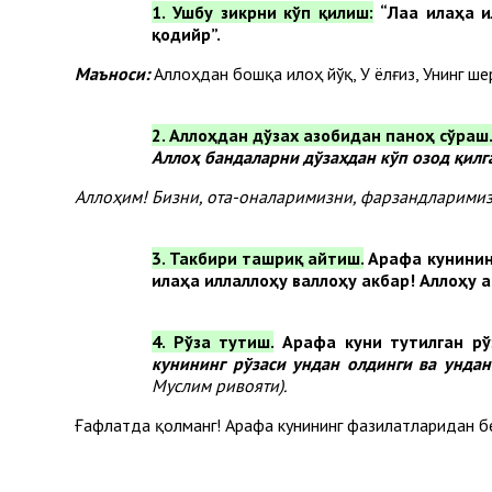
1. Ушбу зикрни кўп қилиш:
“
Лаа илаҳа и
қодийр
”.
Маъноси:
Аллоҳдан бошқа илоҳ йўқ, У ёлғиз, Унинг шер
2. Аллоҳдан дўзах азобидан паноҳ сўраш
Аллоҳ бандаларни дўзахдан кўп озод қилг
Аллоҳим! Бизни, ота-оналаримизни, фарзандларимиз
3. Такбири ташриқ айтиш.
Арафа кунинин
илаҳа иллаллоҳу валлоҳу акбар! Аллоҳу а
4. Рўза тутиш.
Арафа куни тутилган рў
кунининг рўзаси ундан олдинги ва ундан
Муслим ривояти).
Ғафлатда қолманг! Арафа кунининг фазилатларидан бе