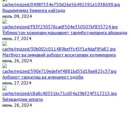
Яхшилигимиз ўзимизга қайтади
июль. 09, 2024
Ўзбекистон ҳожилари маънавият тарғиботчиларига айланади
июнь. 27, 2024
Матбуот ва оммавий ахборот воситалари ходимларига
июнь. 26, 2024
Ахборот тарқатиш ва журналист одоби
июнь. 27, 2024
Гиёҳвандлик иллати
июнь. 26, 2024