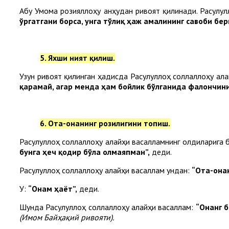
Абу Умома розияллоҳу анҳудан ривоят қилинади. Расулул
ўргатгани борса, унга тўлиқ ҳаж амалининг савоби бе
5. Яхши ният қилиш.
Узун ривоят қилинган ҳадисда Расулуллоҳ соллаллоҳу ал
қарамай, агар менда ҳам бойлик бўлганида фалончинин
6. Ота-онанинг розилигини топиш.
Расулуллоҳ соллаллоҳу алайҳи васалламнинг олдиларига 
бунга ҳеч қодир бўла олмаяпман”,
деди.
Расулуллоҳ соллаллоҳу алайҳи васаллам ундан:
“Ота-она
У:
“Онам ҳаёт”,
деди.
Шунда Расулуллоҳ соллаллоҳу алайҳи васаллам:
“Онанг 
(Имом Байҳақий ривояти).