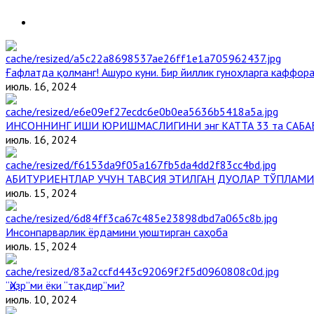
Ғафлатда қолманг! Ашуро куни. Бир йиллик гуноҳларга каффора
июль. 16, 2024
ИНСОННИНГ ИШИ ЮРИШМАСЛИГИНИ энг КАТТА 33 та САБА
июль. 16, 2024
АБИТУРИЕНТЛАР УЧУН ТАВСИЯ ЭТИЛГАН ДУОЛАР ТЎПЛАМИ
июль. 15, 2024
Инсонпарварлик ёрдамини уюштирган саҳоба
июль. 15, 2024
“Ҳизр”ми ёки “тақдир”ми?
июль. 10, 2024