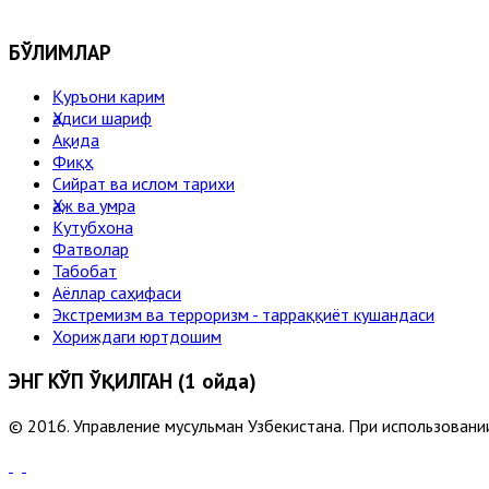
БЎЛИМЛАР
Қуръони карим
Ҳадиси шариф
Ақида
Фиқҳ
Сийрат ва ислом тарихи
Ҳаж ва умра
Кутубхона
Фатволар
Табобат
Аёллар саҳифаси
Экстремизм ва терроризм - тарраққиёт кушандаси
Хориждаги юртдошим
ЭНГ КЎП ЎҚИЛГАН (1 ойда)
© 2016. Управление мусульман Узбекистана. При использовании