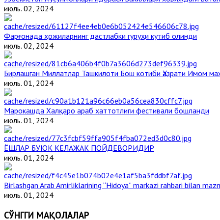
июль. 02, 2024
Фарғонада ҳожиларнинг дастлабки гуруҳи кутиб олинди
июль. 02, 2024
Бирлашган Миллатлар Ташкилоти Бош котиби Ҳазрати Имом м
июль. 01, 2024
Марокашда Халқаро араб хаттотлиги фестивали бошланди
июль. 01, 2024
ЁШЛАР БУЮК КЕЛАЖАК ПОЙДЕВОРИДИР
июль. 01, 2024
Birlashgan Arab Amirliklarining “Hidoya” markazi rahbari bilan mazm
июль. 01, 2024
СЎНГГИ МАҚОЛАЛАР