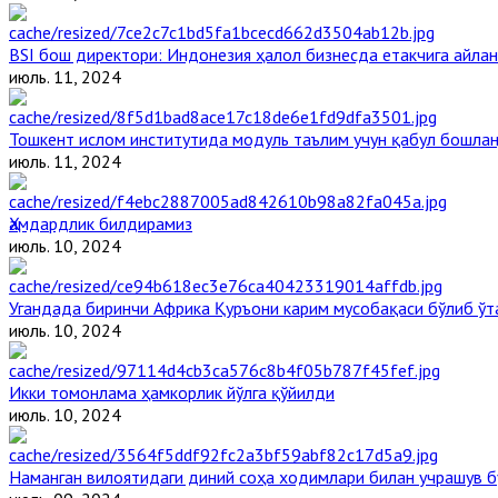
BSI бош директори: Индонезия ҳалол бизнесда етакчига айлан
июль. 11, 2024
Тошкент ислом институтида модуль таълим учун қабул бошла
июль. 11, 2024
Ҳамдардлик билдирамиз
июль. 10, 2024
Угандада биринчи Aфрика Қуръони карим мусобақаси бўлиб ўт
июль. 10, 2024
Икки томонлама ҳамкорлик йўлга қўйилди
июль. 10, 2024
Наманган вилоятидаги диний соҳа ходимлари билан учрашув б