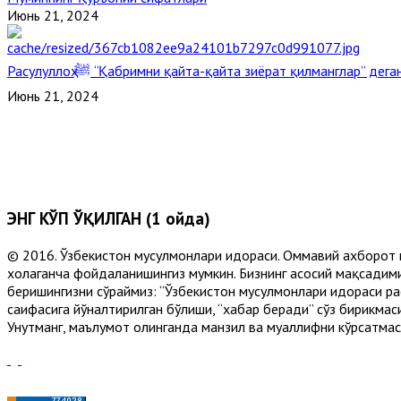
Июнь 21, 2024
Расулуллоҳ ﷺ “Қабримни қайта-қайта зиёрат қилманглар” де
Июнь 21, 2024
ЭНГ КЎП ЎҚИЛГАН (1 ойда)
© 2016. Ўзбекистон мусулмонлари идораси. Оммавий ахборот 
хоҳлаганча фойдаланишингиз мумкин. Бизнинг асосий мақсадими
беришингизни сўраймиз: “Ўзбекистон мусулмонлари идораси рас
саҳифасига йўналтирилган бўлиши, “хабар беради” сўз бирикмас
Унутманг, маълумот олинганда манзил ва муаллифни кўрсатмасл