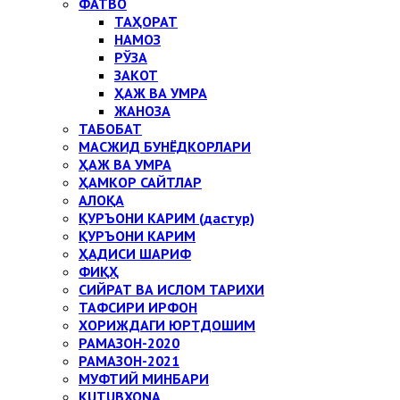
ФАТВО
ТАҲОРАТ
НАМОЗ
РЎЗА
ЗАКОТ
ҲАЖ ВА УМРА
ЖАНОЗА
ТАБОБАТ
МАСЖИД БУНЁДКОРЛАРИ
ҲАЖ ВА УМРА
ҲАМКОР САЙТЛАР
АЛОҚА
ҚУРЪОНИ КАРИМ (дастур)
ҚУРЪОНИ КАРИМ
ҲАДИСИ ШАРИФ
ФИҚҲ
СИЙРАТ ВА ИСЛОМ ТАРИХИ
ТАФСИРИ ИРФОН
ХОРИЖДАГИ ЮРТДОШИМ
РАМАЗОН-2020
РАМАЗОН-2021
МУФТИЙ МИНБАРИ
KUTUBXONA