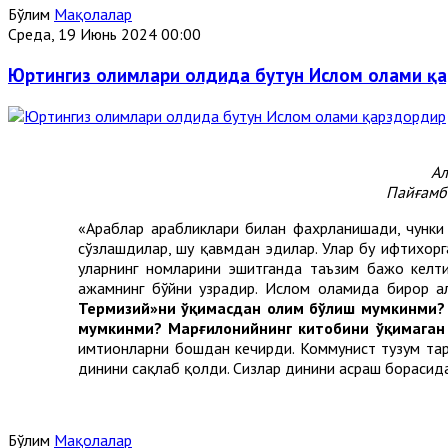
Бўлим
Мақолалар
Среда, 19 Июнь 2024 00:00
Юртингиз олимлари олдида бутун Ислом олами қ
Ал
Пайғамба
«Араблар арабликлари билан фахрланишади, чунки Қ
сўзлашдилар, шу қавмдан эдилар. Улар бу ифтихорг
уларнинг номларини эшитганда таъзим бажо келти
ажамнинг бўйни узрадир. Ислом оламида бирор аҳл
Термизий»ни ўқимасдан олим бўлиш мумкинми?
мумкинми? Марғилонийнинг китобини ўқимаган 
имтиҳонларни бошдан кечирди. Коммунист тузум та
динини сақлаб қолди. Сизлар динини асраш борасида 
Бўлим
Мақолалар