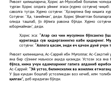
Ривоят қилишларича, Ҳорис ал-Муҳосибий болалик чоғида
турган Ҳорис олдига уйнинг эгаси (хурмо сотувчи) чиқиб
саволга тутди. Хурмо сотувчи: “Ҳозиргина бир кишига х
Сотувчи: “Ҳа, танийман”, деди. Ҳорис ўйнаётган болалар
ҳолида ташлаб, ўз йўлига равона бўлди. Хурмо сотувч
юбормайман”, деди.
Ҳорис эса:
“Агар сиз чин мусулмон бўлсангиз ў
қуриганда сув қидирганингиз каби қидиринг. М
сотувчи:
“Аллоҳга қасам, энди ҳеч қачон дунё учу
Ривоят қилинишича, Ас-Саррий ибн Муғоллас Ас-Сақотий ус
яна бир сўзнинг маъноси ҳақида қизиқди. Устози эса яна
бўлса, нима учун одамларнинг гапига алданиб юриб
Ас-Саррий:
“Эй устоз, билимсизлик ва жоҳиллик етмаган
У ўша кундан бошлаб устозликдан воз кечиб, илм толиб
қилган”,
деб юрадиган бўлди.