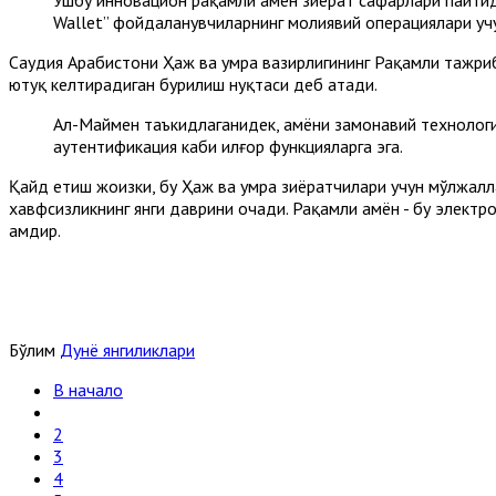
Ушбу инновацион рақамли ҳамён зиёрат сафарлари пайти
Wallet” фойдаланувчиларнинг молиявий операциялари уч
Саудия Aрабистони Ҳаж ва умра вазирлигининг Рақамли тажриб
ютуқ келтирадиган бурилиш нуқтаси деб атади.
Aл-Маймен таъкидлаганидек, ҳамёни замонавий технолог
аутентификация каби илғор функцияларга эга.
Қайд етиш жоизки, бу Ҳаж ва умра зиёратчилари учун мўлжалла
хавфсизликнинг янги даврини очади. Рақамли ҳамён - бу элект
ҳамдир.
Бўлим
Дунё янгиликлари
В начало
2
3
4