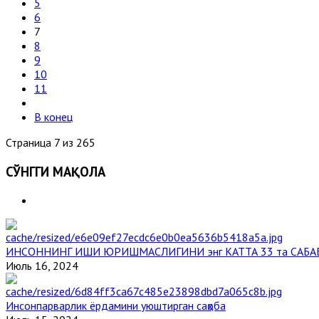
5
6
7
8
9
10
11
В конец
Страница 7 из 265
СЎНГГИ МАҚОЛА
ИНСОННИНГ ИШИ ЮРИШМАСЛИГИНИ энг КАТТА 33 та САБА
Июль 16, 2024
Инсонпарварлик ёрдамини уюштирган саҳоба