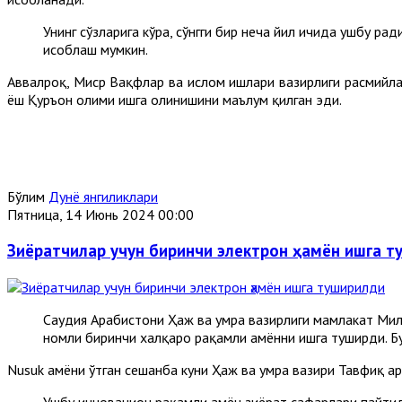
Унинг сўзларига кўра, сўнгги бир неча йил ичида ушбу р
ҳисоблаш мумкин.
Aввалроқ, Миср Вақфлар ва ислом ишлари вазирлиги расмийла
ёш Қуръон олими ишга олинишини маълум қилган эди.
Бўлим
Дунё янгиликлари
Пятница, 14 Июнь 2024 00:00
Зиёратчилар учун биринчи электрон ҳамён ишга 
Саудия Aрабистони Ҳаж ва умра вазирлиги мамлакат Милл
номли биринчи халқаро рақамли ҳамённи ишга туширди. Бу 
Nusuk ҳамёни ўтган сешанба куни Ҳаж ва умра вазири Тавфиқ 