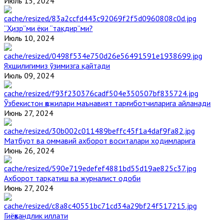
Июль 15, 2024
“Ҳизр”ми ёки “тақдир”ми?
Июль 10, 2024
Яхшилигимиз ўзимизга қайтади
Июль 09, 2024
Ўзбекистон ҳожилари маънавият тарғиботчиларига айланади
Июнь 27, 2024
Матбуот ва оммавий ахборот воситалари ходимларига
Июнь 26, 2024
Ахборот тарқатиш ва журналист одоби
Июнь 27, 2024
Гиёҳвандлик иллати