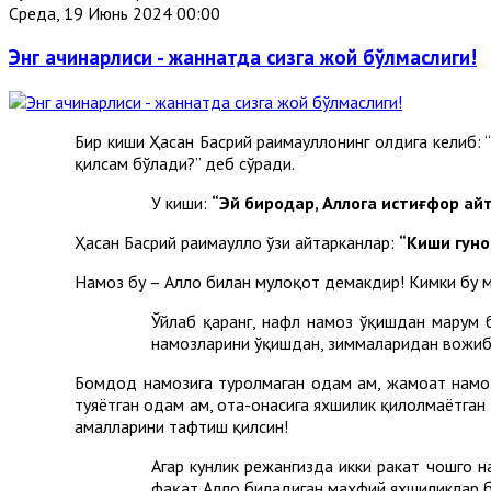
Среда, 19 Июнь 2024 00:00
Энг ачинарлиси - жаннатда сизга жой бўлмаслиги!
Бир киши Ҳасан Басрий раҳимаҳуллоҳнинг олдига келиб
қилсам бўлади?” деб сўради.
У киши:
“Эй биродар, Аллоҳга истиғфор айт
Ҳасан Басрий раҳимаҳуллоҳ ўзи айтарканлар:
“Киши гуно
Намоз бу – Аллоҳ билан мулоқот демакдир! Кимки бу му
Ўйлаб қаранг, нафл намоз ўқишдан маҳрум 
намозларини ўқишдан, зиммаларидан вожиб 
Бомдод намозига туролмаган одам ҳам, жамоат намоз
туяётган одам ҳам, ота-онасига яхшилик қилолмаётган
амалларини тафтиш қилсин!
Агар кунлик режангизда икки ракат чошгоҳ 
фақат Аллоҳ биладиган махфий яхшиликлар б