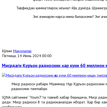
Тавфиқдан қимматлироқ неъмат йўқ дунёда. Шунингде
Энг ачинарли нарса нима биласизми? Энг ачи
Бўлим
Мақолалар
Пятница, 14 Июнь 2024 00:00
Мисрдаги Қуръон радиосини ҳар куни 60 миллион 
Миср радиоси раҳбари Муҳаммад Нур Қуръон радиосини м
радиосини тинглайди.
IQNA сайтининг “Youm7”га таяниб хабар беришича, Миср ради
деди: Миср радиоси 8 та радиоканалдан иборат. Ҳар бир кан
ҳисобланади.