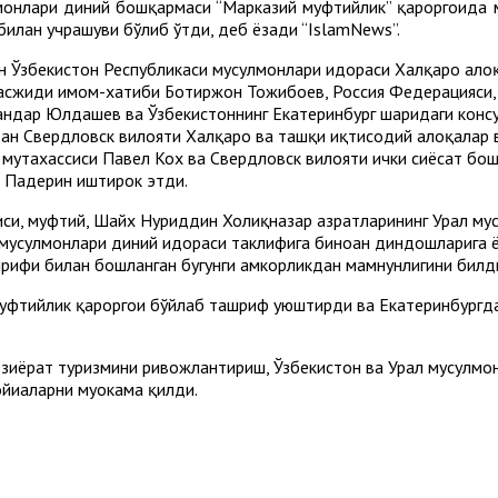
монлари диний бошқармаси “Марказий муфтийлик” қароргоҳида
билан учрашуви бўлиб ўтди, деб ёзади “IslamNews”.
 Ўзбекистон Республикаси мусулмонлари идораси Халқаро ало
асжиди имом-хатиби Ботиржон Тожибоев, Россия Федерацияси, 
ндар Юлдашев ва Ўзбекистоннинг Екатеринбург шаҳридаги консу
н Свердловск вилояти Халқаро ва ташқи иқтисодий алоқалар в
мутахассиси Павел Кох ва Свердловск вилояти ички сиёсат бо
 Падерин иштирок этди.
си, муфтий, Шайх Нуриддин Холиқназар ҳазратларининг Урал му
 мусулмонлари диний идораси таклифига биноан диндошларига 
рифи билан бошланган бугунги ҳамкорликдан мамнунлигини билд
уфтийлик қароргоҳи бўйлаб ташриф уюштирди ва Екатеринбург
иёрат туризмини ривожлантириш, Ўзбекистон ва Урал мусулмон
иҳаларни муҳокама қилди.