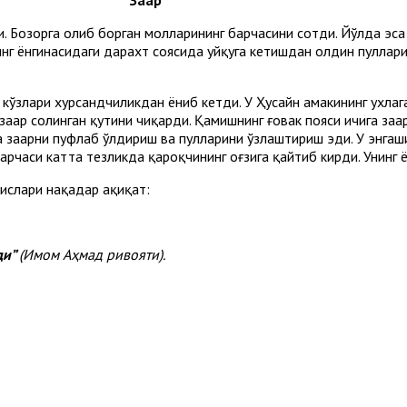
 Бозорга олиб борган молларининг барчасини сотди. Йўлда эса 
нг ёнгинасидаги дарахт соясида уйқуга кетишдан олдин пуллар
 кўзлари хурсандчиликдан ёниб кетди. У Ҳусайн амакининг ухлага
аҳар солинган қутини чиқарди. Қамишнинг ғовак пояси ичига заҳа
 заҳарни пуфлаб ўлдириш ва пулларини ўзлаштириш эди. У энгаши
арчаси катта тезликда қароқчининг оғзига қайтиб кирди. Унинг 
ислари нақадар ҳақиқат:
ди”
(Имом Аҳмад ривояти).