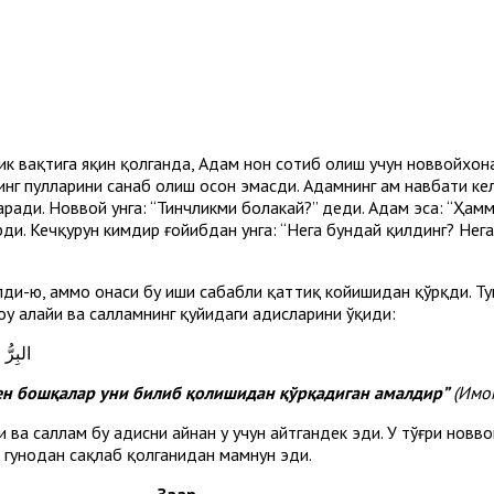
к вақтига яқин қолганда, Адҳам нон сотиб олиш учун новвойхона
инг пулларини санаб олиш осон эмасди. Адҳамнинг ҳам навбати ке
аради. Новвой унга: “Тинчликми болакай?” деди. Адҳам эса: “Ҳам
рди. Кечқурун кимдир ғойибдан унга: “Нега бундай қилдинг? Нега
лди-ю, аммо онаси бу иши сабабли қаттиқ койишидан қўрқди. Ту
у алайҳи ва салламнинг қуйидаги ҳа­дисларини ўқиди:
البِرّ
 сен бошқалар уни билиб қолишидан қўрқадиган амалдир
”
(Имо
ҳи ва саллам бу ҳадисни айнан у учун айтгандек эди. У тўғри нов
 гуноҳдан сақлаб қолганидан мамнун эди.
Заҳар