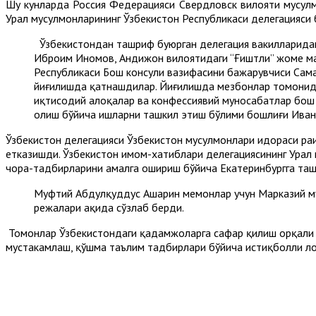
Шу кунларда Россия Федерацияси Свердловск вилояти мусул
Урал мусулмонларининг Ўзбекистон Республикаси делегацияси 
Ўзбекистондан ташриф буюрган делегация вакилларидан
Иброҳим Иномов, Андижон вилоятидаги “Ғиштли” жоме м
Республикаси Бош консули вазифасини бажарувчиси Сама
йиғилишда қатнашдилар. Йиғилишда мезбонлар томонида
иқтисодий алоқалар ва конфессиявий муносабатлар бош 
олиш бўйича ишларни ташкил этиш бўлими бошлиғи Иван
Ўзбекистон делегацияси Ўзбекистон мусулмонлари идораси раи
етказишди. Ўзбекистон имом-хатиблари делегациясининг Урал
чора-тадбирларини амалга ошириш бўйича Екатеринбургга таш
Муфтий Абдулқуддус Ашарин меҳмонлар учун Марказий м
режалари ҳақида сўзлаб берди.
Томонлар Ўзбекистондаги қадамжоларга сафар қилиш орқали з
мустаҳкамлаш, қўшма таълим тадбирлари бўйича истиқболли лой