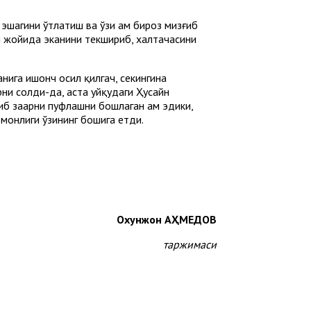
эшагини ўтлатиш ва ўзи ҳам бироз мизғиб
и жойида эканини текшириб, халтачасини
нига ишонч ҳосил қилгач, секингина
рни солди-да, аста уйқудаги Ҳусайн
б заҳарни пуфлашни бошлаган ҳам эдики,
ёмонлиги ўзининг бошига етди.
Охунжон АҲМЕДОВ
таржимаси