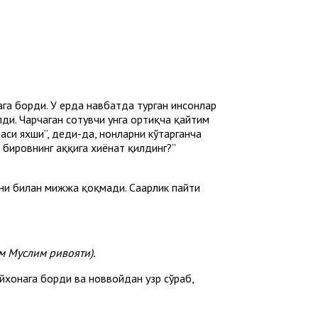
га борди. У ерда нав­батда турган инсонлар
лди. Чарчаган сотувчи унга ортиқча қайтим
маси яхши”, деди-да, нонларни кўтарганча
 бировнинг ҳаққига хиёнат қилдинг?”
ни билан мижжа қоқмади. Саҳарлик пайти
м Муслим ривояти).
войхонага борди ва новвойдан узр сўраб,