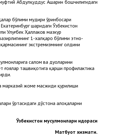
 муфтий Абдулқуддус Ашарин бошчилигидаги
қалар бўлими мудири ўринбосари
Екатеринбург шаҳридаги Ўзбекистон
ли Улуғбек Ҳаллаков мазкур
азирлигининг 1-халқаро бўлими этно-
шқармасининг экстремизмнинг олдини
сулмонларига салом ва дуоларини
ёт ғоялар ташвиқотига қарши профилактика
ирди.
да марказий жоме масжиди қурилиши
лари ўртасидаги дўстона алоқаларни
Ўзбекистон мусулмонлари идораси
М
атбуот хизмати
.