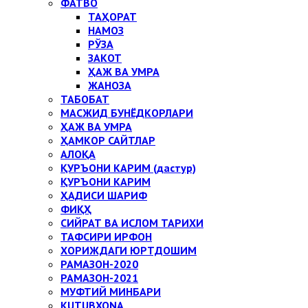
ФАТВО
ТАҲОРАТ
НАМОЗ
РЎЗА
ЗАКОТ
ҲАЖ ВА УМРА
ЖАНОЗА
ТАБОБАТ
МАСЖИД БУНЁДКОРЛАРИ
ҲАЖ ВА УМРА
ҲАМКОР САЙТЛАР
АЛОҚА
ҚУРЪОНИ КАРИМ (дастур)
ҚУРЪОНИ КАРИМ
ҲАДИСИ ШАРИФ
ФИҚҲ
СИЙРАТ ВА ИСЛОМ ТАРИХИ
ТАФСИРИ ИРФОН
ХОРИЖДАГИ ЮРТДОШИМ
РАМАЗОН-2020
РАМАЗОН-2021
МУФТИЙ МИНБАРИ
KUTUBXONA