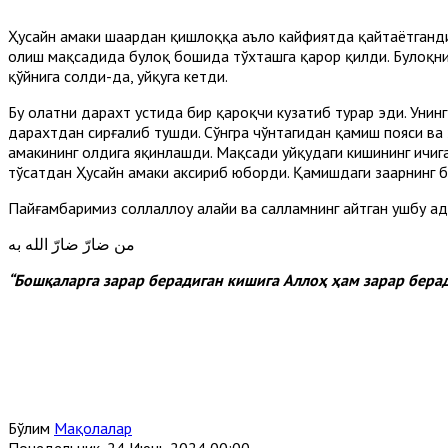
Ҳусайн амаки шаҳардан қишлоққа аъло кайфиятда қайтаётганди.
олиш мақсадида булоқ бошида тўхташга қарор қилди. Булоқни
қўйнига солди-да, уйқуга кетди.
Бу ҳолатни дарахт устида бир қароқчи кузатиб турар эди. Унинг
дарахтдан сирғалиб тушди. Сўнгра чўнтагидан қамиш пояси ва з
амакининг олдига яқинлашди. Мақсади уйқудаги кишининг ичига
тўсатдан Ҳусайн амаки аксириб юборди. Қамишдаги заҳарнинг б
Пайғамбаримиз соллаллоҳу алайҳи ва салламнинг айтган ушбу ҳад
من ضارّ ضارّ الله به
“Бошқаларга зарар берадиган кишига Аллоҳ ҳам зарар бера
Бўлим
Мақолалар
Понедельник, 24 Июнь 2024 00:00