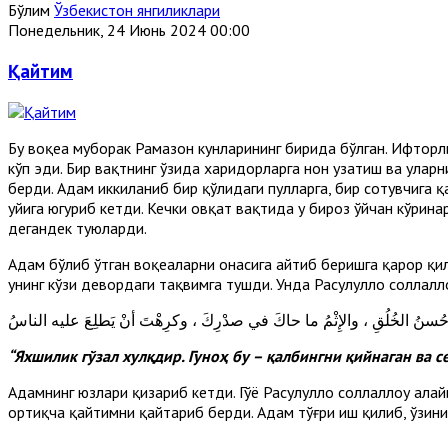
Бўлим
Ўзбекистон янгиликлари
Понедельник, 24 Июнь 2024 00:00
Қайтим
Бу воқеа муборак Рамазон кунларининг бирида бўлган. Ифторли
кўп эди. Бир вақтнинг ўзида харидорларга нон узатиш ва уларн
берди. Адҳам иккиланиб бир қўлидаги пулларга, бир сотувчига қ
уйига югуриб кетди. Кечки овқат вақтида у бироз ўйчан кўрина
дегандек туюларди.
Адҳам бўлиб ўтган воқеаларни онасига айтиб беришга қарор қи
унинг кўзи девордаги тақвимга тушди. Унда Расулуллоҳ соллаллоҳ
ُ حُسنُ الخُلُقِ ، والإِثْمُ ما حاكَ في صدْرِكَ ، وكرِهْتَ أنْ يَطلِعَ عليه الناسُ
“Яхшилик гўзал хулқдир. Гуноҳ бу – қалбингни қийнаган ва
Адҳамнинг юзлари қизариб кетди. Гўё Расулуллоҳ соллаллоҳу алай
ортиқча қайтимни қайтариб берди. Адҳам тўғри иш қилиб, ўзини