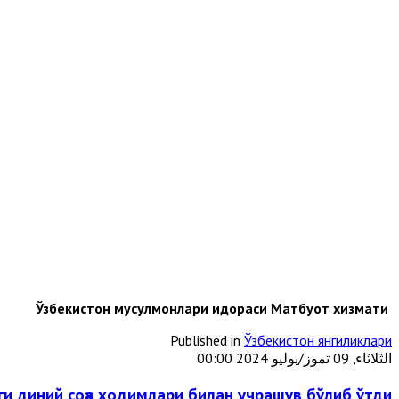
Ўзбекистон мусулмонлари идораси Матбуот хизмати
Published in
Ўзбекистон янгиликлари
الثلاثاء, 09 تموز/يوليو 2024 00:00
и диний соҳа ходимлари билан учрашув бўлиб ўтди