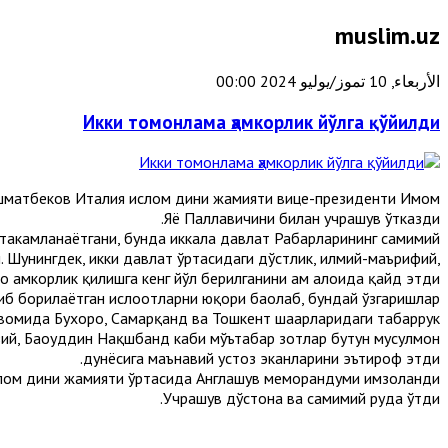
muslim.uz
الأربعاء, 10 تموز/يوليو 2024 00:00
Икки томонлама ҳамкорлик йўлга қўйилди
Ишматбеков Италия ислом дини жамияти вице-президенти Имом
Яҳё Паллавичини билан учрашув ўтказди.
аҳкамланаётгани, бунда иккала давлат Раҳбарларининг самимий
 Шунингдек, икки давлат ўртасидаги дўстлик, илмий-маърифий,
ҳамкорлик қилишга кенг йўл берилганини ҳам алоҳида қайд этди.
иб борилаётган ислоҳотларни юқори баҳолаб, бундай ўзгаришлар
давомида Бухоро, Самарқанд ва Тошкент шаҳарларидаги табаррук
ий, Баҳоуддин Нақшбанд каби мўътабар зотлар бутун мусулмон
дунёсига маънавий устоз эканларини эътироф этди.
лом дини жамияти ўртасида Англашув меморандуми имзоланди.
Учрашув дўстона ва самимий руҳда ўтди.