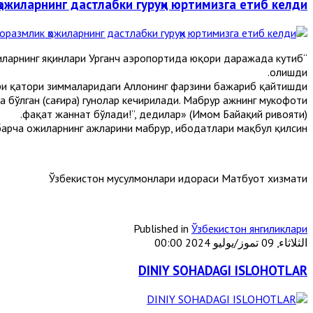
ожиларнинг дастлабки гуруҳи юртимизга етиб келди
чиларнинг яқинлари Урганч аэропортида юқори даражада кутиб
олишди.
и қатори зиммаларидаги Аллоҳнинг фарзини бажариб қайтишди.
а бўлган (сағира) гуноҳлар кечирилади. Мабрур ҳажнинг мукофоти
фақат жаннат бўлади!”, дедилар» (Имом Байҳақий ривояти).
барча ҳожиларнинг ҳажларини мабрур, ибодатлари мақбул қилсин.
Ўзбекистон мусулмонлари идораси Матбуот хизмати
Published in
Ўзбекистон янгиликлари
الثلاثاء, 09 تموز/يوليو 2024 00:00
DINIY SOHADAGI ISLOHOTLAR