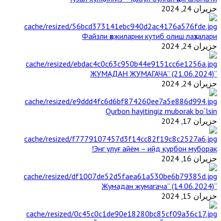
حزيران 24, 2024
Файзли ҳожиларни кутиб олиш лаҳзалари
حزيران 24, 2024
“ЖУМАДАН ЖУМАГАЧА” (21.06.2024)
حزيران 24, 2024
Qurbon hayitingiz muborak bo`lsin
حزيران 17, 2024
Энг улуғ айём – ийд қурбон муборак!
حزيران 16, 2024
“Жумадан жумагача” (14.06.2024)
حزيران 15, 2024