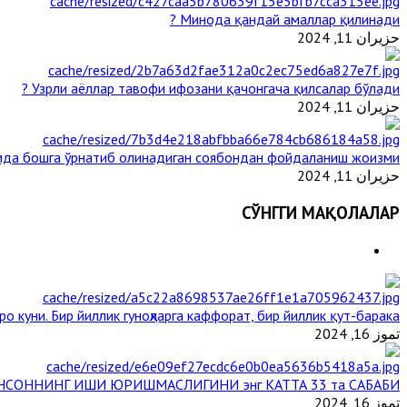
Минода қандай амаллар қилинади ?
حزيران 11, 2024
Узрли аёллар тавофи ифозани қачонгача қилсалар бўлади ?
حزيران 11, 2024
мда бошга ўрнатиб олинадиган соябондан фойдаланиш жоизми ?
حزيران 11, 2024
СЎНГГИ МАҚОЛАЛАР
о куни. Бир йиллик гуноҳларга каффорат, бир йиллик қут-барака
تموز 16, 2024
НСОННИНГ ИШИ ЮРИШМАСЛИГИНИ энг КАТТА 33 та САБАБИ
تموز 16, 2024