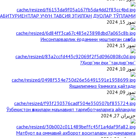
АБИТУРИЕНТЛАР УЧУН ТАВСИЯ ЭТИЛГАН ДУОЛАР ТЎПЛАМИ
تموز 15, 2024
Инсонпарварлик ёрдамини уюштирган саҳоба
تموز 15, 2024
“Ҳизр”ми ёки “тақдир”ми?
تموز 10, 2024
Яхшилигимиз ўзимизга қайтади
تموز 09, 2024
Ўзбекистон ҳожилари маънавият тарғиботчиларига айланади
حزيران 27, 2024
Матбуот ва оммавий ахборот воситалари ходимларига