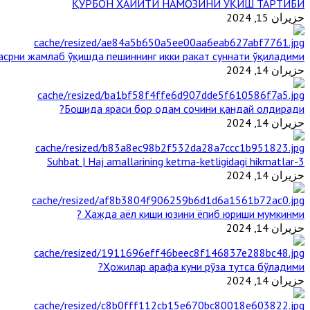
ҚУРБОН ҲАЙИТИ НАМОЗИНИ ЎҚИШ ТАРТИБИ
حزيران 15, 2024
срни жамлаб ўқишда пешиннинг икки ракат суннати ўқиладими?
حزيران 14, 2024
Бошида яраси бор одам сочини қандай олдиради?
حزيران 14, 2024
3-Suhbat | Haj amallarining ketma-ketligidagi hikmatlar
حزيران 14, 2024
Ҳажда аёл киши юзини ёпиб юриши мумкинми ?
حزيران 14, 2024
Ҳожилар арафа куни рўза тутса бўладими?
حزيران 14, 2024