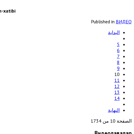
-xatibi
Published in
ВИДЕО
البداية
5
6
7
8
9
10
11
12
13
14
النهاية
الصفحة 10 من 1734
Видеолавҳалар