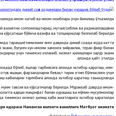
залида имом-хатиб ва имом-ноиблари учун йиғилиш ўтказилди.
ий вазиятни соғломлаштириш, мутаассиблик ва радикаллашувни
а кўрсатиши бўйича вазифа ва топшириқлар белгилаб берилди.
ида тараққиётимизнинг янги даврида диний соҳада жуда катта
экани, бугунги кун имоми замонга зийраклик, теран фикр билан
ондириш учун тинимсиз изланиб, хизмат қилишлари зарур экани
алоҳида қайт этилди.
қада бўлиб, ёшлар тарбиясига алоҳида эътибор қаратиш, илм-
тотув яшаши, фарзандларни бевақт тирик етим бўлмаслиги учун
иш кабиларни тарғибига алоҳида эътибор қаратиш таъкидланди.
муҳим тавсия ва кўрсатмалар берилди. Мураккаб даврда имом-
аҳолатга қарши маърифат билан курашиш ва мўмин-мусулмонлар
а тинимсиз хизмат қилиш каби жиҳатларига эътибор қаратилди.
ари идораси Наманган вилояти вакиллиги Матбуот хизмати
Published in
Ўзбекистон янгиликлари