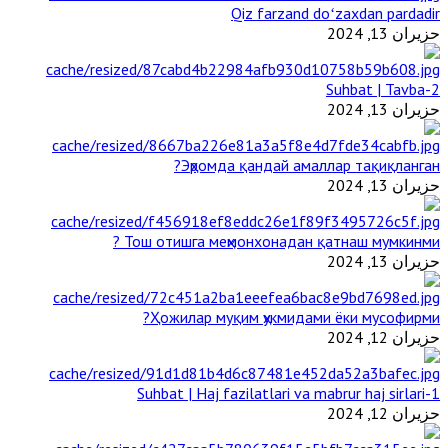
Qiz farzand doʻzaxdan pardadir
حزيران 13, 2024
2-Suhbat | Tavba
حزيران 13, 2024
Эҳромда қандай амаллар тақиқланган?
حزيران 13, 2024
Тош отишга меҳмонхонадан қатнаш мумкинми ?
حزيران 13, 2024
Ҳожилар муқим ҳукмидами ёки мусофирми?
حزيران 12, 2024
1-Suhbat | Haj fazilatlari va mabrur haj sirlari
حزيران 12, 2024