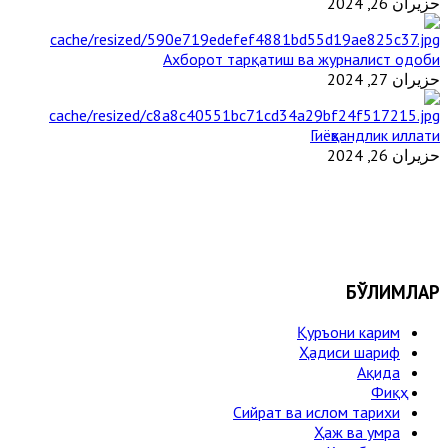
حزيران 26, 2024
Ахборот тарқатиш ва журналист одоби
حزيران 27, 2024
Гиёҳвандлик иллати
حزيران 26, 2024
БЎЛИМЛАР
Қуръони карим
Ҳадиси шариф
Ақида
Фиқҳ
Сийрат ва ислом тарихи
Ҳаж ва умра