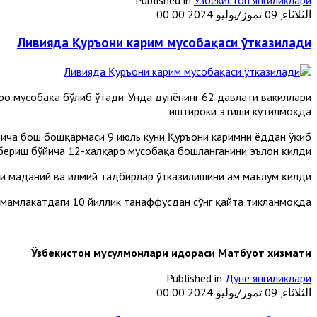
الثلاثاء, 09 تموز/يوليو 2024 00:00
Ливияда Қуръони карим мусобақаси ўтказилади
ро мусобақа бўлиб ўтади. Унда дунёнинг 62 давлати вакиллари
иштироки этиши кутилмоқда.
ўйича бош бошқармаси 9 июль куни Қуръони каримни ёддан ўқиб
бериш бўйича 12-халқаро мусобақа бошланганини эълон қилди.
 маданий ва илмий тадбирлар ўтказилишини ҳам маълум қилди.
 мамлакатдаги 10 йиллик танаффусдан сўнг қайта тикланмоқда.
Ўзбекистон мусулмонлари идораси Матбуот хизмати
Published in
Дунё янгиликлари
الثلاثاء, 09 تموز/يوليو 2024 00:00