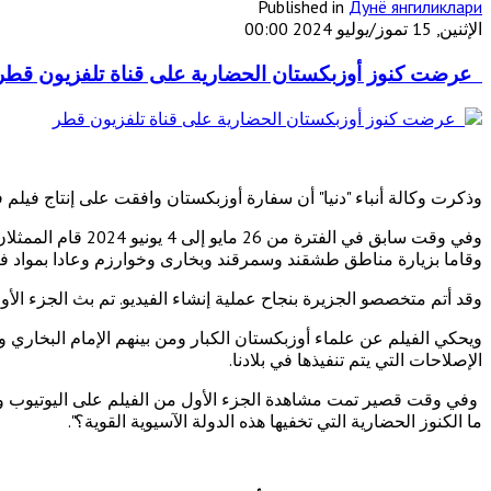
Published in
Дунё янгиликлари
الإثنين, 15 تموز/يوليو 2024 00:00
عرضت كنوز أوزبكستان الحضارية على قناة تلفزيون قطر
وذكرت وكالة أنباء "دنيا" أن سفارة أوزبكستان وافقت على إنتاج فيلم في
وفي وقت سابق في ا
وقاما بزيارة مناطق طشقند وسمرقند وبخارى وخوارزم وعادا بمواد فيد
وقد أتم متخصصو الجزيرة بنجاح عملية إنشاء الفيديو. تم بث الجزء الأول منه في 4 يونيو من هذا العام. ولفيلم مكون من 5 حلقات 
ويحكي الفيلم عن علماء أوزبكستان الكبار ومن بينهم الإمام البخاري و
الإصلاحات التي يتم تنفيذها في بلادنا.
وفي وقت قصير تمت مشاهدة الجزء الأول من الفيلم على اليوتيوب وصف
ما الكنوز الحضارية التي تخفيها هذه الدولة الآسيوية القوية؟".