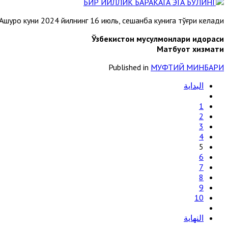
Ашуро куни 2024 йилнинг 16 июль, сешанба кунига тўғри келади.
Ўзбекистон мусулмонлари идораси
Матбуот хизмати
Published in
МУФТИЙ МИНБАРИ
البداية
1
2
3
4
5
6
7
8
9
10
النهاية