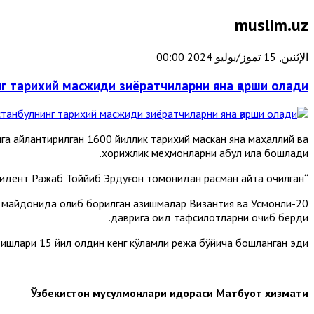
muslim.uz
الإثنين, 15 تموز/يوليو 2024 00:00
г тарихий масжиди зиёратчиларни яна қарши олади
га айлантирилган 1600 йиллик тарихий маскан яна маҳаллий ва
хорижлик меҳмонларни қабул қила бошлади.
“Ислом пойтахти” интернет ресурсига кўра, қадимий иншоот реставрациядан сўнг президент Ражаб Тоййиб Эрдуғон томонидан расман қайта очилган.
ид майдонида олиб борилган қазишмалар Византия ва Усмонли
даврига оид тафсилотларни очиб берди.
ш ишлари 15 йил олдин кенг кўламли режа бўйича бошланган эди.
Ўзбекистон мусулмонлари идораси Матбуот хизмати