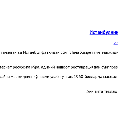
Истанбулнин
танилган ва Истанбул фатҳидан сўнг “Лала Ҳайреттин” масжиди
туфайли масжиднинг кўп қисми қулаб тушган. 1960-йилларда масж
Уни қайта тикла