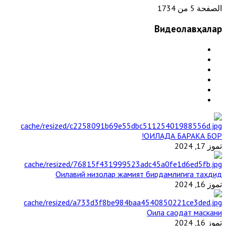
الصفحة 5 من 1734
Видеолавҳалар
ОИЛАДА БАРАКА БОР!
تموز 17, 2024
Оилавий низолар жамият бирдамлигига таҳдид
تموز 16, 2024
Оила саодат маскани
تموز 16, 2024