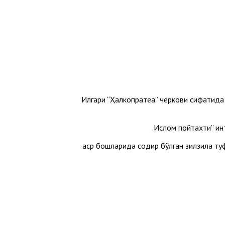
Илгари “Ҳалкопратеа” черкови сифатида 
20-аср бошларида содир бўлган зилзила 