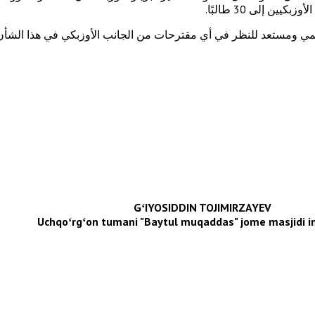
ن إلى 30 طالبًا.
لمي ومستعد للنظر في أي مقترحات من الجانب الأوزبكي في هذا الشأن
GʻIYOSIDDIN TOJIMIRZAYEV
Uchqoʻrgʻon tumani "Baytul muqaddas" jome masjidi i