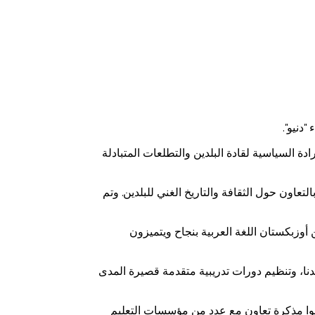
دنيو".
ادة السياسية لقادة البلدين والتطلعات المتبادلة
اون حول الثقافة والتاريخ الغني للبلدين. وتم
سم الملك سلمان أقام تعاوناً مع مؤسسات تعليمية علمية في 33 دولة حول العالم، حيث يتعلم 10 طلاب من أوزبكستان اللغة العربية بنجاح ويتميزون
دنا، وتنظيم دورات تدريبية متقدمة قصيرة المدى
قعوا مذكرة تعاون مع عدد من مؤسسات التعليم