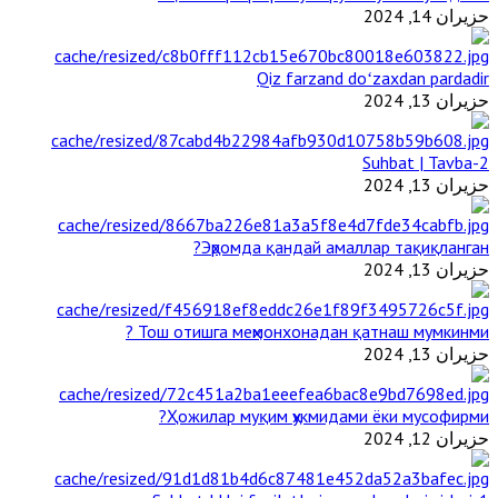
حزيران 14, 2024
Qiz farzand doʻzaxdan pardadir
حزيران 13, 2024
2-Suhbat | Tavba
حزيران 13, 2024
Эҳромда қандай амаллар тақиқланган?
حزيران 13, 2024
Тош отишга меҳмонхонадан қатнаш мумкинми ?
حزيران 13, 2024
Ҳожилар муқим ҳукмидами ёки мусофирми?
حزيران 12, 2024