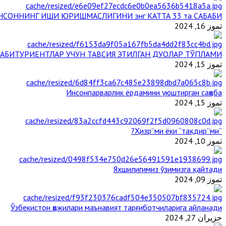
НСОННИНГ ИШИ ЮРИШМАСЛИГИНИ энг КАТТА 33 та САБАБИ
تموز 16, 2024
АБИТУРИЕНТЛАР УЧУН ТАВСИЯ ЭТИЛГАН ДУОЛАР ТЎПЛАМИ
تموز 15, 2024
Инсонпарварлик ёрдамини уюштирган саҳоба
تموز 15, 2024
“Ҳизр”ми ёки “тақдир”ми?
تموز 10, 2024
Яхшилигимиз ўзимизга қайтади
تموز 09, 2024
Ўзбекистон ҳожилари маънавият тарғиботчиларига айланади
حزيران 27, 2024