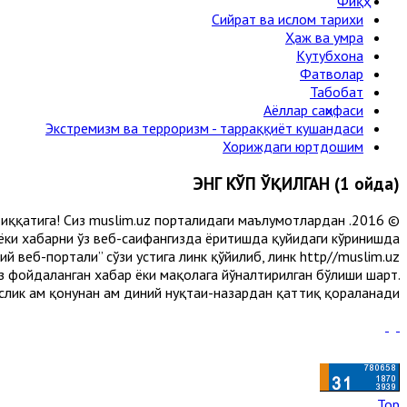
Фиқҳ
Сийрат ва ислом тарихи
Ҳаж ва умра
Кутубхона
Фатволар
Табобат
Аёллар саҳифаси
Экстремизм ва терроризм - тарраққиёт кушандаси
Хориждаги юртдошим
ЭНГ КЎП ЎҚИЛГАН (1 ойда)
и диққатига! Сиз muslim.uz порталидаги маълумотлардан
 ёки хабарни ўз веб-саҳифангизда ёритишда қуйидаги кўринишда
 веб-портали” сўзи устига линк қўйилиб, линк http//muslim.uz
сиз фойдаланган хабар ёки мақолага йўналтирилган бўлиши шарт.
лик ҳам қонунан ҳам диний нуқтаи-назардан қаттиқ қораланади.
Top