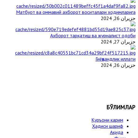
Матбуот ва оммавий ахборот воситалари ходимларига
حزيران 26, 2024
Ахборот тарқатиш ва журналист одоби
حزيران 27, 2024
Гиёҳвандлик иллати
حزيران 26, 2024
БЎЛИМЛАР
Қуръони карим
Ҳадиси шариф
Ақида