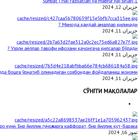
1-Suhbat | Haj fazilatlari va mabrur haj sirlari
حزيران 12, 2024
Минода қандай амаллар қилинади ?
حزيران 11, 2024
Узрли аёллар тавофи ифозани қачонгача қилсалар бўлади ?
حزيران 11, 2024
мда бошга ўрнатиб олинадиган соябондан фойдаланиш жоизми ?
حزيران 11, 2024
СЎНГГИ МАҚОЛАЛАР
о куни. Бир йиллик гуноҳларга каффорат, бир йиллик қут-барака
تموز 16, 2024