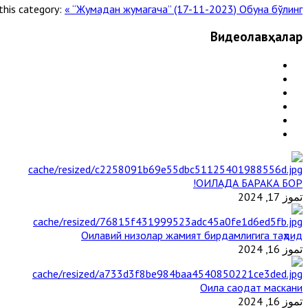
this category:
« “Жумадан жумагача” (17-11-2023)
Обуна бўлинг! »
Видеолавҳалар
ОИЛАДА БАРАКА БОР!
تموز 17, 2024
Оилавий низолар жамият бирдамлигига таҳдид
تموز 16, 2024
Оила саодат маскани
تموز 16, 2024