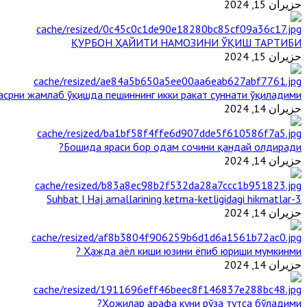
حزيران 15, 2024
ҚУРБОН ҲАЙИТИ НАМОЗИНИ ЎҚИШ ТАРТИБИ
حزيران 15, 2024
срни жамлаб ўқишда пешиннинг икки ракат суннати ўқиладими?
حزيران 14, 2024
Бошида яраси бор одам сочини қандай олдиради?
حزيران 14, 2024
3-Suhbat | Haj amallarining ketma-ketligidagi hikmatlar
حزيران 14, 2024
Ҳажда аёл киши юзини ёпиб юриши мумкинми ?
حزيران 14, 2024
Ҳожилар арафа куни рўза тутса бўладими?