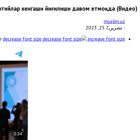
тийлaр кенгaши йиғилиши дaвом етмоқдa (Видео)
muslim.uz
- تشرين2 25, 2023
e
decrease font size
increase font size