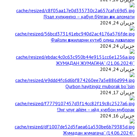
Гўзал хулқингиз – қабул бўлган ҳаж аломати
حزيران 24, 2024
Файзли ҳожиларни кутиб олиш лаҳзалари
حزيران 24, 2024
“ЖУМАДАН ЖУМАГАЧА” (21.06.2024)
حزيران 24, 2024
Qurbon hayitingiz muborak bo`lsin
حزيران 17, 2024
Энг улуғ айём – ийд қурбон муборак!
حزيران 16, 2024
“Жумадан жумагача” (14.06.2024)