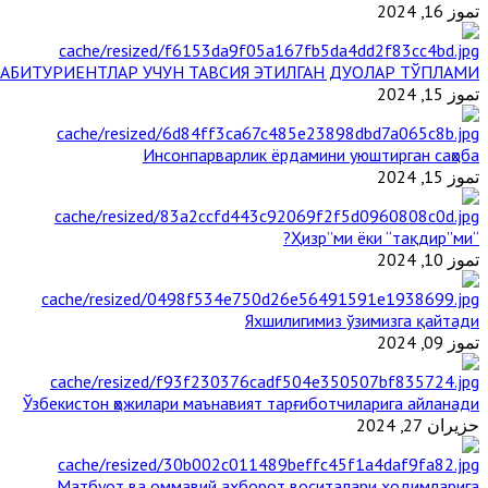
تموز 16, 2024
АБИТУРИЕНТЛАР УЧУН ТАВСИЯ ЭТИЛГАН ДУОЛАР ТЎПЛАМИ
تموز 15, 2024
Инсонпарварлик ёрдамини уюштирган саҳоба
تموز 15, 2024
“Ҳизр”ми ёки “тақдир”ми?
تموز 10, 2024
Яхшилигимиз ўзимизга қайтади
تموز 09, 2024
Ўзбекистон ҳожилари маънавият тарғиботчиларига айланади
حزيران 27, 2024
Матбуот ва оммавий ахборот воситалари ходимларига