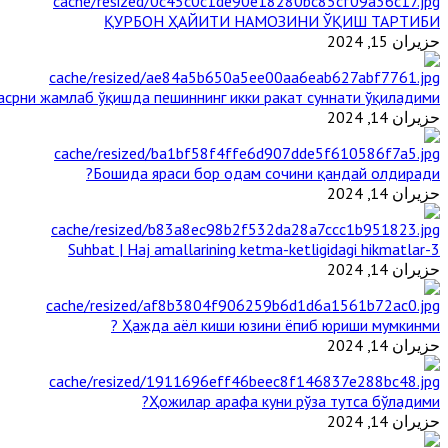
ҚУРБОН ҲАЙИТИ НАМОЗИНИ ЎҚИШ ТАРТИБИ
حزيران 15, 2024
срни жамлаб ўқишда пешиннинг икки ракат суннати ўқиладими?
حزيران 14, 2024
Бошида яраси бор одам сочини қандай олдиради?
حزيران 14, 2024
3-Suhbat | Haj amallarining ketma-ketligidagi hikmatlar
حزيران 14, 2024
Ҳажда аёл киши юзини ёпиб юриши мумкинми ?
حزيران 14, 2024
Ҳожилар арафа куни рўза тутса бўладими?
حزيران 14, 2024