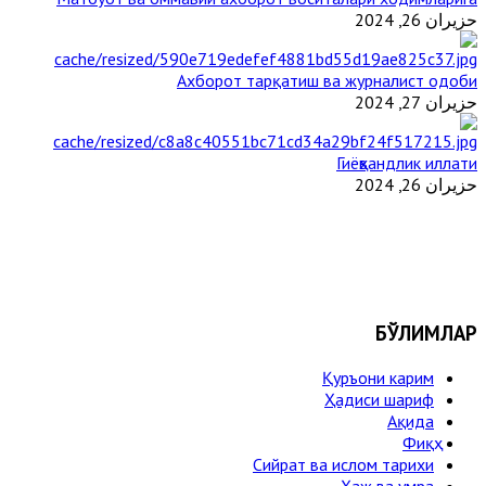
حزيران 26, 2024
Ахборот тарқатиш ва журналист одоби
حزيران 27, 2024
Гиёҳвандлик иллати
حزيران 26, 2024
БЎЛИМЛАР
Қуръони карим
Ҳадиси шариф
Ақида
Фиқҳ
Сийрат ва ислом тарихи
Ҳаж ва умра