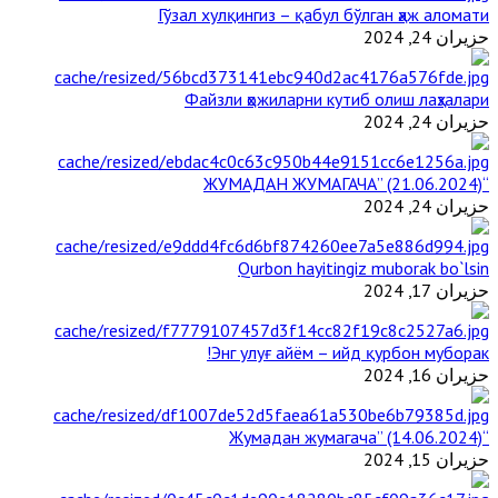
Гўзал хулқингиз – қабул бўлган ҳаж аломати
حزيران 24, 2024
Файзли ҳожиларни кутиб олиш лаҳзалари
حزيران 24, 2024
“ЖУМАДАН ЖУМАГАЧА” (21.06.2024)
حزيران 24, 2024
Qurbon hayitingiz muborak bo`lsin
حزيران 17, 2024
Энг улуғ айём – ийд қурбон муборак!
حزيران 16, 2024
“Жумадан жумагача” (14.06.2024)
حزيران 15, 2024