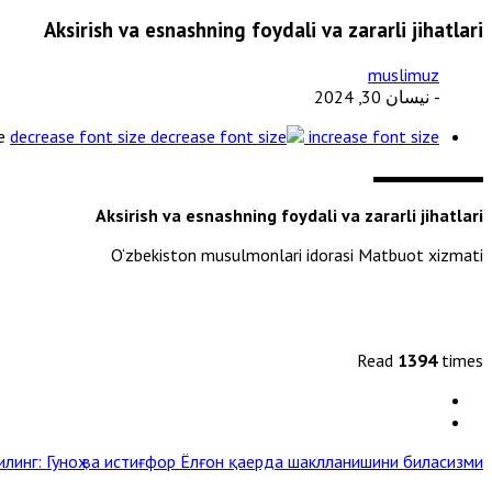
Aksirish va esnashning foydali va zararli jihatlari
muslimuz
- نيسان 30, 2024
e
decrease font size
increase font size
Aksirish va esnashning foydali va zararli jihatlari
O‘zbekiston musulmonlari idorasi Matbuot xizmati
Read
1394
times
илинг: Гуноҳ ва истиғфор
Ёлғон қаерда шаклланишини биласизми? »