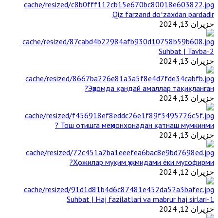
Qiz farzand doʻzaxdan pardadir
حزيران 13, 2024
2-Suhbat | Tavba
حزيران 13, 2024
Эҳромда қандай амаллар тақиқланган?
حزيران 13, 2024
Тош отишга меҳмонхонадан қатнаш мумкинми ?
حزيران 13, 2024
Ҳожилар муқим ҳукмидами ёки мусофирми?
حزيران 12, 2024
1-Suhbat | Haj fazilatlari va mabrur haj sirlari
حزيران 12, 2024