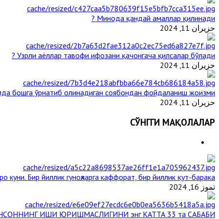
Минода қандай амаллар қилинади ?
حزيران 11, 2024
Узрли аёллар тавофи ифозани қачонгача қилсалар бўлади ?
حزيران 11, 2024
мда бошга ўрнатиб олинадиган соябондан фойдаланиш жоизми ?
حزيران 11, 2024
СЎНГГИ МАҚОЛАЛАР
о куни. Бир йиллик гуноҳларга каффорат, бир йиллик қут-барака
تموز 16, 2024
НСОННИНГ ИШИ ЮРИШМАСЛИГИНИ энг КАТТА 33 та САБАБИ