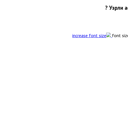
Узрли а
font siz