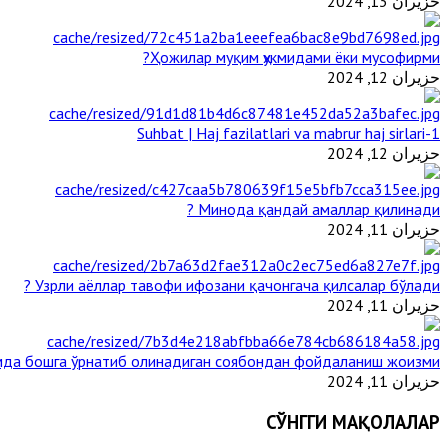
حزيران 13, 2024
Ҳожилар муқим ҳукмидами ёки мусофирми?
حزيران 12, 2024
1-Suhbat | Haj fazilatlari va mabrur haj sirlari
حزيران 12, 2024
Минода қандай амаллар қилинади ?
حزيران 11, 2024
Узрли аёллар тавофи ифозани қачонгача қилсалар бўлади ?
حزيران 11, 2024
мда бошга ўрнатиб олинадиган соябондан фойдаланиш жоизми ?
حزيران 11, 2024
СЎНГГИ МАҚОЛАЛАР