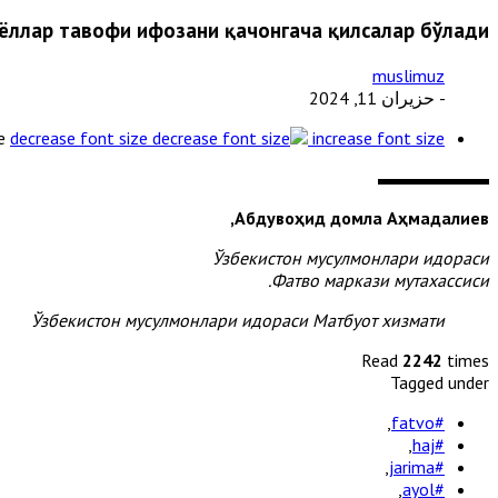
ёллар тавофи ифозани қачонгача қилсалар бўлади ?
muslimuz
- حزيران 11, 2024
e
decrease font size
increase font size
Абдувоҳид домла Аҳмадалиев,
Ўзбекистон мусулмонлари идораси
Фатво маркази мутахассиси.
Ўзбекистон мусулмонлари идораси Матбуот хизмати
Read
2242
times
Tagged under
,
#fatvo
,
#haj
,
#jarima
,
#ayol