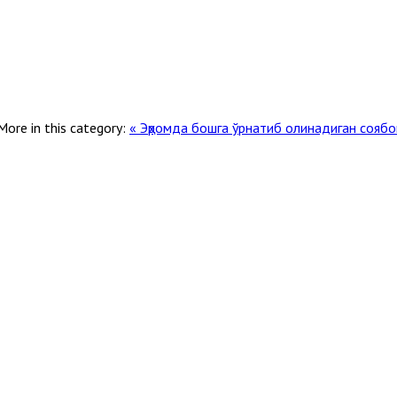
More in this category:
« Эҳромда бошга ўрнатиб олинадиган соя