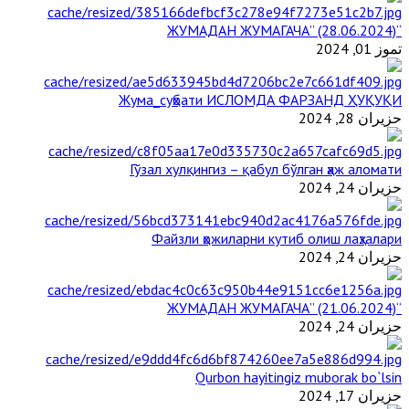
“ЖУМАДАН ЖУМАГАЧА” (28.06.2024)
تموز 01, 2024
Жума_суҳбати ИСЛОМДА ФАРЗАНД ҲУҚУҚИ
حزيران 28, 2024
Гўзал хулқингиз – қабул бўлган ҳаж аломати
حزيران 24, 2024
Файзли ҳожиларни кутиб олиш лаҳзалари
حزيران 24, 2024
“ЖУМАДАН ЖУМАГАЧА” (21.06.2024)
حزيران 24, 2024
Qurbon hayitingiz muborak bo`lsin
حزيران 17, 2024