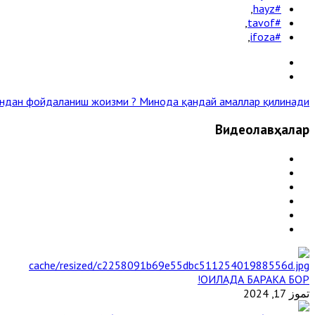
,
#hayz
,
#tavof
,
#ifoza
бондан фойдаланиш жоизми ?
Минода қандай амаллар қилинади ? »
Видеолавҳалар
ОИЛАДА БАРАКА БОР!
تموز 17, 2024