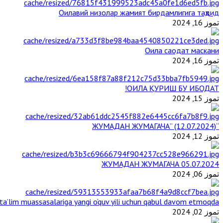
Оилавий низолар жамият бирдамлигига таҳдид
تموز 16, 2024
Оила саодат маскани
تموز 16, 2024
ОИЛА ҚУРИШ БУ ИБОДАТ!
تموز 15, 2024
“ЖУМАДАН ЖУМАГАЧА” (12.07.2024)
تموز 12, 2024
ЖУМАДАН ЖУМАГАЧА 05.07.2024
تموز 06, 2024
a’lim muassasalariga yangi o‘quv yili uchun qabul davom etmoqda
تموز 02, 2024