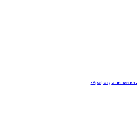
Арафотда пешин ва а