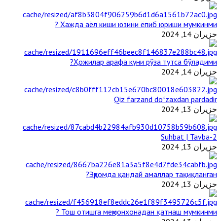
Ҳажда аёл киши юзини ёпиб юриши мумкинми ?
حزيران 14, 2024
Ҳожилар арафа куни рўза тутса бўладими?
حزيران 14, 2024
Qiz farzand doʻzaxdan pardadir
حزيران 13, 2024
2-Suhbat | Tavba
حزيران 13, 2024
Эҳромда қандай амаллар тақиқланган?
حزيران 13, 2024
Тош отишга меҳмонхонадан қатнаш мумкинми ?