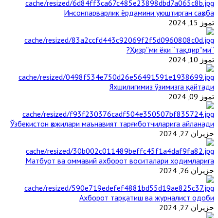
Инсонпарварлик ёрдамини уюштирган саҳоба
تموز 15, 2024
“Ҳизр”ми ёки “тақдир”ми?
تموز 10, 2024
Яхшилигимиз ўзимизга қайтади
تموز 09, 2024
Ўзбекистон ҳожилари маънавият тарғиботчиларига айланади
حزيران 27, 2024
Матбуот ва оммавий ахборот воситалари ходимларига
حزيران 26, 2024
Ахборот тарқатиш ва журналист одоби
حزيران 27, 2024