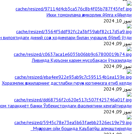
Икки томонлама ҳамкорлик йўлга қўйилди
تموز 10, 2024
н вилоятидаги диний соҳа ходимлари билан учрашув бўлиб ўтди
تموز 09, 2024
Ливияда Қуръони карим мусобақаси ўтказилади
تموز 09, 2024
Хоразмлик ҳожиларнинг дастлабки гуруҳи юртимизга етиб келди
تموز 09, 2024
ом тараққиёт банки Ўзбекистондаги фаолиятини кенгайтиради
تموز 09, 2024
Муҳаррам ойи бошида Каъбапўш алмаштирилди