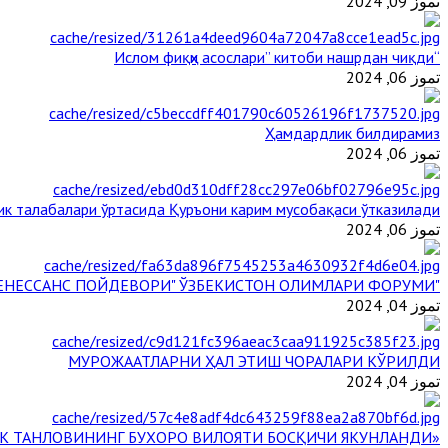
تموز 09, 2024
“Ислом фиқҳи асослари” китоби нашрдан чиқди
تموز 06, 2024
Ҳамдардлик билдирамиз
تموز 06, 2024
ик талабалари ўртасида Қуръони карим мусобақаси ўтказилади
تموز 06, 2024
"БУЮК АЖДОДЛАР МЕРОСИ – III РЕНЕССАНС ПОЙДЕВОРИ" ЎЗБЕКИСТОН ОЛИМЛАРИ ФОРУМИ
تموز 04, 2024
МУРОЖААТЛАРНИ ҲАЛ ЭТИШ ЧОРАЛАРИ КЎРИЛДИ
تموز 04, 2024
«ЙИЛ ИМОМИ – 2024» КЎРИК ТАНЛОВИНИНГ БУХОРО ВИЛОЯТИ БОСҚИЧИ ЯКУНЛАНДИ