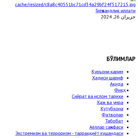
Гиёҳвандлик иллати
حزيران 26, 2024
БЎЛИМЛАР
Қуръони карим
Ҳадиси шариф
Ақида
Фиқҳ
Сийрат ва ислом тарихи
Ҳаж ва умра
Кутубхона
Фатволар
Табобат
Аёллар саҳифаси
Экстремизм ва терроризм - тарраққиёт кушандаси