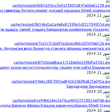
стаҳкамлаш бугунги куннинг долзарб масаласи бўлиб қолмоқда
تموز 12, 2024
“Ал-Азҳар” Таиландда динларнинг тинч-тотув яшашга тарғиб этишига бағишланган конференция ўтказади
تموز 12, 2024
и: Индонезия ҳалол бизнесда етакчига айланиш имкониятига эга
تموز 11, 2024
шкент ислом институтида модуль таълим учун қабул бошланди
تموز 11, 2024
Ҳамдардлик билдирамиз
تموز 10, 2024
андада биринчи Aфрика Қуръони карим мусобақаси бўлиб ўтади
تموز 10, 2024