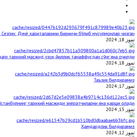
 Сезгин: Дунё хариталарини биринчи бўлиб мусулмонлар чизган
تموز 18, 2024
аги тарихий масжид узоқ йиллик танаффусдан сўнг яна очилди
تموز 18, 2024
Таъзия билдирамиз
تموز 17, 2024
станбулнинг тарихий масжиди зиёратчиларни яна қарши олади
تموز 15, 2024
Ҳамдардлик билдирамиз
تموز 12, 2024