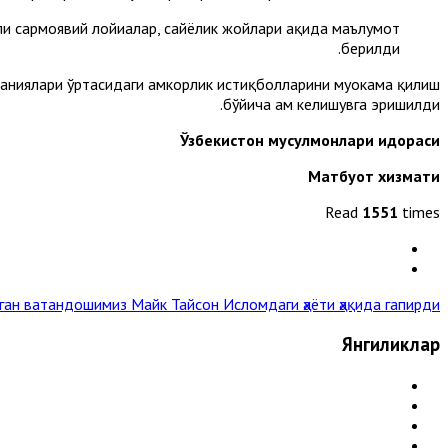
и сармоявий лойиҳалар, сайёҳлик жойлари ҳақида маълумот
берилди.
аниялари ўртасидаги ҳамкорлик истиқболларини муҳокама қилиш
бўйича ҳам келишувга эришилди.
Ўзбекистон мусулмонлари идораси
М
атбуот хизмати
Read
1551
times
ирган ватандошимиз
Майк Тайсон Исломдаги ҳаёти ҳақида гапирди »
Янгиликлар