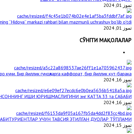
تموز 01, 2024
ining “Hidoya” markazi rahbari bilan mazmunli uchrashuv bo’lib o’tdi
تموز 01, 2024
СЎНГГИ МАҚОЛАЛАР
о куни. Бир йиллик гуноҳларга каффорат, бир йиллик қут-барака
تموز 16, 2024
НСОННИНГ ИШИ ЮРИШМАСЛИГИНИ энг КАТТА 33 та САБАБИ
تموز 16, 2024
АБИТУРИЕНТЛАР УЧУН ТАВСИЯ ЭТИЛГАН ДУОЛАР ТЎПЛАМИ
تموز 15, 2024