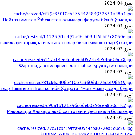
تموز 04, 2024
Пойтахтимизда Ўзбекистон олимлари форуми бўлиб ўтмоқда
تموز 03, 2024
 вакиллари хориждаги ватандошлар билан мулоқотлар ўтказди
تموز 02, 2024
Фарғонада ҳожиларнинг дастлабки гуруҳи кутиб олинди
تموز 02, 2024
тлар Ташкилоти Бош котиби Ҳазрати Имом мажмуасида бўлди
تموز 01, 2024
Марокашда Халқаро араб хаттотлиги фестивали бошланди
تموز 01, 2024
ЁШЛАР БУЮК КЕЛАЖАК ПОЙДЕВОРИДИР