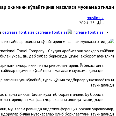
ҳлар оқимини кўпайтириш масаласи муҳокама этилди
muslimuz
- أيار 23, 2024
e
decrease font size
increase font size
national Travel Company - Саудия Aрабистони халқаро сайёҳлик
билан учрашди, деб хабар бермоқда “Дунё” ахборот агентлиги.
ларидаги ҳамкорликни янада ривожлантириш, Ўзбекистонга
 сайёҳлар оқимини кўпайтириш масаласи муҳокама қилинди.
ар алмашинуви кўпайиб, турли қўшма тадбирлар ўтказилаётгани
таъкидланди.
оҳотларни диққат билан кузатиб бораётганини, бу борада
вожлантиришдан манфаатдор эканини алоҳида таъкидлади.
йгани, мунтазам равишда видеоконференция орқали учрашувлар,
 идоралар билан музокаралар олиб борилаётгани таъкидланди.