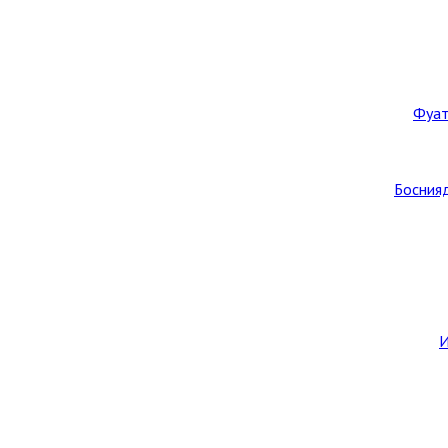
Фуат
Боснияд
И