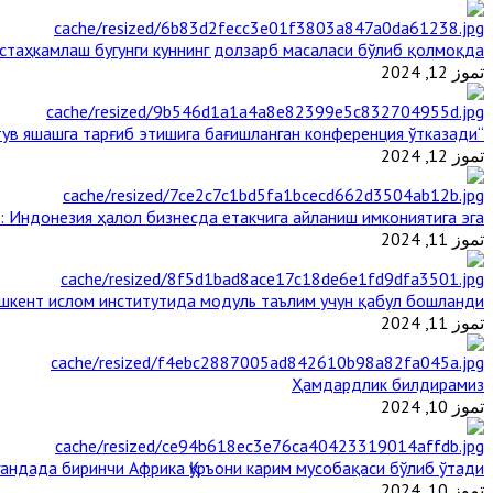
таҳкамлаш бугунги куннинг долзарб масаласи бўлиб қолмоқда
تموز 12, 2024
“Ал-Азҳар” Таиландда динларнинг тинч-тотув яшашга тарғиб этишига бағишланган конференция ўтказади
تموز 12, 2024
: Индонезия ҳалол бизнесда етакчига айланиш имкониятига эга
تموز 11, 2024
шкент ислом институтида модуль таълим учун қабул бошланди
تموز 11, 2024
Ҳамдардлик билдирамиз
تموز 10, 2024
гандада биринчи Aфрика Қуръони карим мусобақаси бўлиб ўтади
تموز 10, 2024