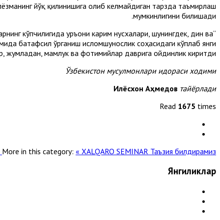
ўлёзманинг йўқ қилинишига олиб келмайдиган тарзда таъмирлаш
мумкинлигини билишади.
рнинг кўпчилигида Қуръони карим нусхалари, шунингдек, дин ва
мида батафсил ўрганиш исломшунослик соҳасидаги кўплаб янги
р, жумладан, мамлук ва фотимийлар даврига ойдинлик киритди.
Ўзбекистон мусулмонлари идораси ходими
Илёсхон Аҳмедов
тайёрлади
Read
1675
times
More in this category:
« XALQARO SEMINAR
Таъзия билдирамиз »
Янгиликлар