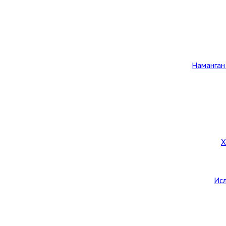
Наманган
Х
Исл