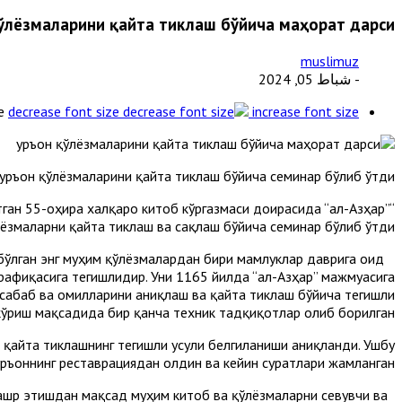
қўлёзмаларини қайта тиклаш бўйича маҳорат дарси
muslimuz
- شباط 05, 2024
e
decrease font size
increase font size
Қуръон қўлёзмаларини қайта тиклаш бўйича семинар бўлиб ўтди.
ган 55-Қоҳира халқаро китоб кўргазмаси доирасида “ал-Aзҳар”
ёзмаларни қайта тиклаш ва сақлаш бўйича семинар бўлиб ўтди.
ўлган энг муҳим қўлёзмалардан бири мамлуклар даврига оид
рафиқасига тегишлидир. Уни 1165 йилда “ал-Азҳар” мажмуасига
ш сабаб ва омилларини аниқлаш ва қайта тиклаш бўйича тегишли
кўриш мақсадида бир қанча техник тадқиқотлар олиб борилган”.
и қайта тиклашнинг тегишли усули белгиланиши аниқланди. Ушбу
уръоннинг реставрациядан олдин ва кейин суратлари жамланган.
ашр этишдан мақсад муҳим китоб ва қўлёзмаларни севувчи ва