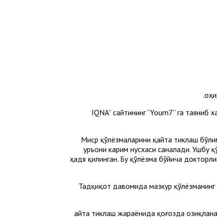
Қоҳ
“IQNA” сайтининг “Youm7” га таяниб 
Миср қўлёзмаларини қайта тиклаш бўли
Қуръони карим нусхаси саналади. Ушбу
ҳадя қилинган. Бу қўлёзма бўйича докторли
Тадқиқот давомида мазкур қўлёзманинг қ
Қайта тиклаш жараёнида қоғозда озиқлан