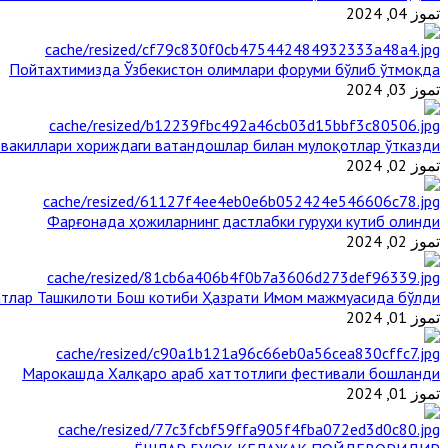
تموز 04, 2024
Пойтахтимизда Ўзбекистон олимлари форуми бўлиб ўтмоқда
تموز 03, 2024
 вакиллари хориждаги ватандошлар билан мулоқотлар ўтказди
تموز 02, 2024
Фарғонада ҳожиларнинг дастлабки гуруҳи кутиб олинди
تموز 02, 2024
тлар Ташкилоти Бош котиби Ҳазрати Имом мажмуасида бўлди
تموز 01, 2024
Марокашда Халқаро араб хаттотлиги фестивали бошланди
تموز 01, 2024