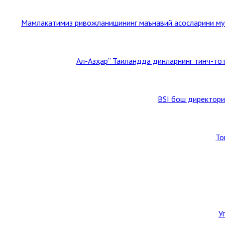
Мамлакатимиз ривожланишининг маънавий асосларини мус
BSI бош директори
То
У