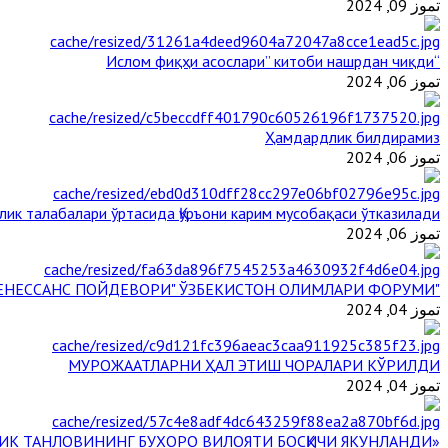
تموز 09, 2024
“Ислом фиқҳи асослари” китоби нашрдан чиқди
تموز 06, 2024
Ҳамдардлик билдирамиз
تموز 06, 2024
лик талабалари ўртасида Қуръони карим мусобақаси ўтказилади
تموز 06, 2024
"БУЮК АЖДОДЛАР МЕРОСИ – III РЕНЕССАНС ПОЙДЕВОРИ" ЎЗБЕКИСТОН ОЛИМЛАРИ ФОРУМИ
تموز 04, 2024
МУРОЖААТЛАРНИ ҲАЛ ЭТИШ ЧОРАЛАРИ КЎРИЛДИ
تموز 04, 2024
«ЙИЛ ИМОМИ – 2024» КЎРИК ТАНЛОВИНИНГ БУХОРО ВИЛОЯТИ БОСҚИЧИ ЯКУНЛАНДИ