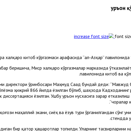
Қуръон 
font siz
ира халқаро китоб кўргазмаси арафасида “ал-Aзҳар” павилонида 
хабар беришича, Миср халқаро кўргазмалар марказида ўтказилаёт
павилонида китоб ва қўл
ми директори ўринбосари Маҳмуд Саад бундай деди: “Мавжуд б
 қўлёзма ҳижрий 866 йилда ёзилган бўлиб, шаҳзода Кадходанинг 
к диссертацияси ёзилган. Ушбу Қуръон нусхасига зарар етказили
чоралар 
оғози маҳаллий экани, сиёҳ ва ёзув тури ўрганилгандан сўнг ун
стендда Қ
адиган бир қатор ҳашаротлар топилди. Уларнинг тасвирларини н