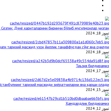
 Сезгин: Дунё хариталарини биринчи бўлиб мусулмонлар чизган
تموز 18, 2024
аги тарихий масжид узоқ йиллик танаффусдан сўнг яна очилди
تموز 18, 2024
Таъзия билдирамиз
تموز 17, 2024
станбулнинг тарихий масжиди зиёратчиларни яна қарши олади
تموز 15, 2024
Ҳамдардлик билдирамиз
تموز 12, 2024