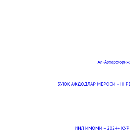
Aл-Aзҳар:хориж