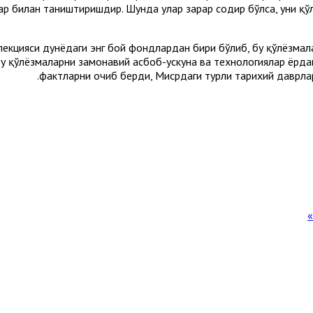
ар билан таништиришдир. Шунда улар зарар содир бўлса, уни қ
лекцияси дунёдаги энг бой фондлардан бири бўлиб, бу қўлёзмала
у қўлёзмаларни замонавий асбоб-ускуна ва технологиялар ёрда
фактларни очиб берди, Мисрдаги турли тарихий даврла