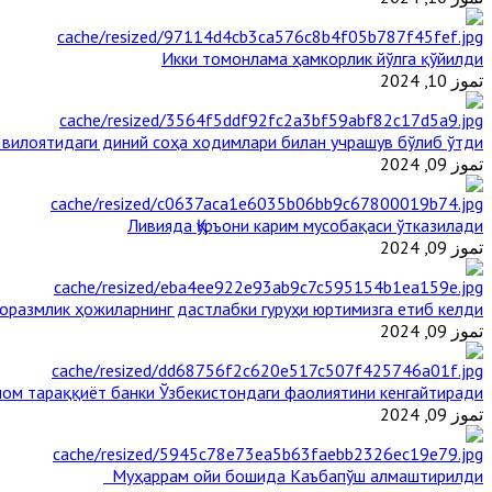
Икки томонлама ҳамкорлик йўлга қўйилди
تموز 10, 2024
 вилоятидаги диний соҳа ходимлари билан учрашув бўлиб ўтди
تموز 09, 2024
Ливияда Қуръони карим мусобақаси ўтказилади
تموز 09, 2024
оразмлик ҳожиларнинг дастлабки гуруҳи юртимизга етиб келди
تموز 09, 2024
ом тараққиёт банки Ўзбекистондаги фаолиятини кенгайтиради
تموز 09, 2024
Муҳаррам ойи бошида Каъбапўш алмаштирилди