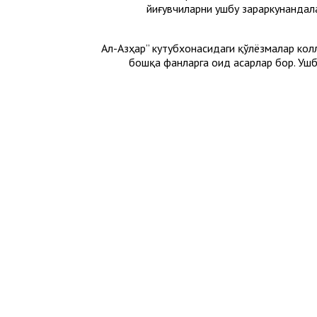
йиғувчиларни ушбу зараркунандал
“Aл-Aзҳар” кутубхонасидаги қўлёзмалар кол
бошқа фанларга оид асарлар бор. Ушб