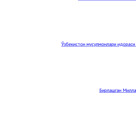
Ўзбекистон мусулмонлари идораси
Бирлашган Милла