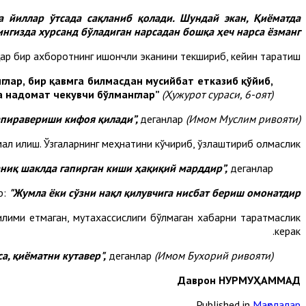
а йиллар ўтсада сақланиб қолади. Шундай экан, Қиёматда
нгизда хурсанд бўладиган нарсадан бошқа ҳеч нарса ёзманг!”.
ар бир ахборотнинг ишончли эканини текшириб, кейин тарқатиш.
нглар, бир қавмга билмасдан мусийбат етказиб қўйиб,
а надомат чекувчи бўлманглар”
(Ҳужурот сураси, 6-оят).
апиравериши кифоя қилади”,
деганлар
(Имом Муслим ривояти).
мал қилиш. Ўзгаларнинг меҳнатини кўчириб, ўзлаштириб олмаслик.
 аниқ шаклда гапирган киши ҳақиқий марддир”,
деганлар.
р:
"Жумла ёки сўзни нақл қилувчига нисбат бериш омонатдир”.
лими етмаган, мутахассислиги бўлмаган хабарни тарқатмаслик
керак.
а, қиёматни кутавер",
деганлар
(Имом Бухорий ривояти).
Даврон НУРМУҲАММАД
Published in
Мақолалар