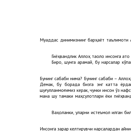
Муқаддас динимизнинг барҳаёт таълимоти Ал
Гиёҳвандлик Аллоҳ таолo инсонга ато 
Бироқ, шунга қарамай, бу нарсалар кў
Бунинг сабаби нима? Бунинг сабаби – Аллоҳ 
Демак, бу борада бизга энг катта ёрда
шуғулланмоғимиз керак, чунки инсон ўз нафс
мана шу тамаки маҳсулотлари ёки гиёҳван
Ваҳоланки, уларни истеъмол қилган би
Инсонга зарар келтирувчи нарсалардан айниқ