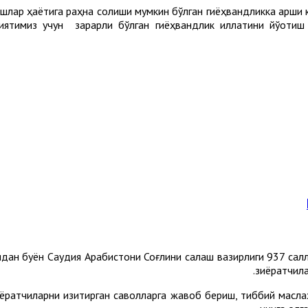
, ёшлар ҳаётига раҳна солиши мумкин бўлган гиёҳвандликка қар
миятимиз учун зарарли бўлган гиёҳвандлик иллатини йўқоти
идан буён Саудия Арабистони Соғлиқни сақлаш вазирлиги 937 салл-м
.
зиёратчила
ёратчиларни қизиқтирган саволларга жавоб бериш, тиббий масл