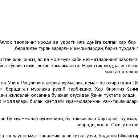
лоҳ таолонинг ирода ва қудрати ила дунёга келган ҳар бир ин
берадиган турли зарарли ичимликлардан, барча турдаги 
этган жон, жисм, ақл ва мол-мулк каби неъматларининг заволиг
пайса кўпайяптики, лекин камаймаяпти. Наркотик модда истеъмо
мактаб, коллеж
ва Унинг Расулининг амрига юрмаслик, қиёмат ва охиратдаги сў
м берадиган муолажа руҳий тарбиядир. Ҳар биримиз ўзими
ини жиловлай олсагина бу ажал оғусидан ўзини тўхтата олади. 
д моддалари билан ҳаётдаги муаммоларимни, ғам-ташвишларим
лан бу муаммолар йўқолмайди, бу ташвишлар бартараф бўлмайди,
чиқаради, холос. Ожизу нота
са энг улуғ неъмат саналмиш ақлни кетказувчи, баданни бўшаштир