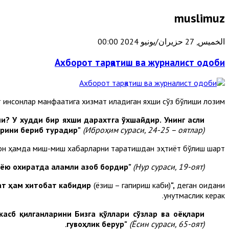
muslimuz
الخميس, 27 حزيران/يونيو 2024 00:00
Ахборот тарқатиш ва журналист одоби
 инсонлар манфаатига хизмат қиладиган яхши сўз бўлиши лозим.
и? У худди бир яхши дарахтга ўхшайдир. Унинг асли
арини бериб турадир"
(Иброҳим сураси, 24-25 – оятлар).
ғон ҳамда миш-миш хабарларни тарқатишдан эҳтиёт бўлиш шарт.
нёю охиратда аламли азоб бордир"
(Нур сураси, 19-оят).
ат ҳам хитобат кабидир
(ёзиш – гапириш каби)
",
деган қоидани
унутмаслик керак.
касб қилганларини Бизга қўллари сўзлар ва оёқлари
гувоҳлик берур"
(Ёсин сураси, 65-оят).