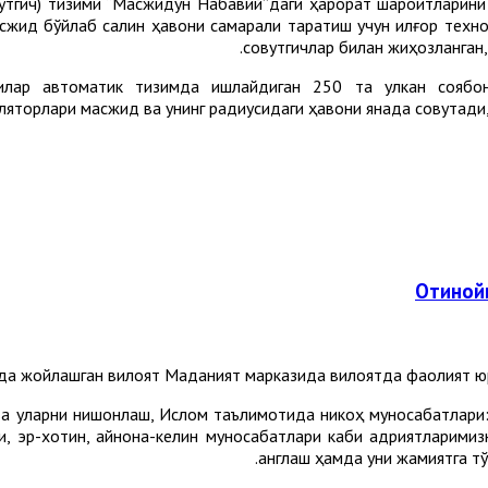
вутгич) тизими “Масжидун Набавий”даги ҳарорат шароитларини
асжид бўйлаб салқин ҳавони самарали тарқатиш учун илғор техн
совутгичлар билан жиҳозланган, 
илар автоматик тизимда ишлайдиган 250 та улкан соябон
ляторлари масжид ва унинг радиусидаги ҳавони янада совутади, 
Отинойи
а жойлашган вилоят Маданият марказида вилоятда фаолият юри
а уларни нишонлаш, Ислом таълимотида никоҳ муносабатлари: 
ри, эр-хотин, қайнона-келин муносабатлари каби қадриятларим
англаш ҳамда уни жамиятга тў