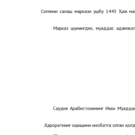
Соғлиқни сақлаш маркази ушбу 1445 Ҳаж м
Марказ шунингдек, муқаддас қадамжо
Саудия Арабистонининг Икки Муқадд
Ҳароратнинг ошишини инобатга олган ҳолд