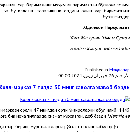
ши курашиш ҳар биримизнинг муҳим ишларимиздан бўлмоғи лозим.
ш ва бу иллатни тарқалишини олдини олиш ҳар биримизнинг
бурчимиздир.
Одилжон Нарзуллаев,
Янгийўл туман “Имом Султон”
жоме масжиди имом-хатиби.
Published in
Мақолалар
الأربعاء, 26 حزيران/يونيو 2024 00:00
Колл-марказ 7 тилда 50 минг саволга жавоб берди
аркази орқали 47 мингдан ортиқ қўнғироқларни қабул қилиб,
рга бир неча тилларда хизмат кўрсатган, деб ёзади
IslamNew
s
аҳатлар бериш, мурожаатларни рўйхатга олиш кабилар ўз