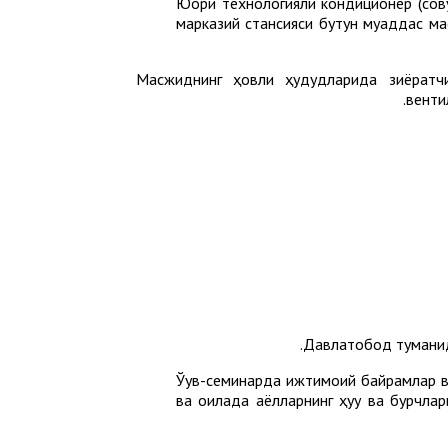
Юқори технологияли кондиционер (со
марказий стансияси бутун муқаддас м
Масжиднинг ҳовли ҳудудларида зиёратч
венти
Давлатобод туманид
Ўқув-семинарда ижтимоий байрамлар в
ва оилада аёлларнинг ҳуқуқ ва бурчла