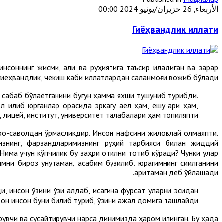
الأربعاء, 26 حزيران/يونيو 2024 00:00
Гиёҳвандлик иллати
соннинг жисми, ақли ва руҳиятига таъсир қиладиган ва зарар
гиёҳвандлик, чекиш каби иллатлардан сақланмоғи вожиб бўлади.
а сабаб бўлаётганини бугун ҳамма яхши тушуниб турибди.
л қилиб юрганлар орасида эркагу аёл ҳам, ёшу қари ҳам,
, лицей, институт, университет талабалари ҳам топиляпти.
роқ-саволдан қўрқмасликдир. Инсон нафсини жиловлай олмаяпти.
знинг, фарзандларимизнинг руҳий тарбияси билан жиддий
Нима учун кўпчилик бу заҳри қотилни тотиб кўради? Чунки улар
ни бироз унутаман, асабим бузилиб, юрагимнинг сиқилганини
аритаман деб ўйлашади.
 инсон ўзини ўзи алдаб, қисқагина фурсат уларни эсидан
вон инсон буни билиб туриб, ўзини ажал домига ташлайди.
увчи ва сусайтирувчи нарса динимизда ҳаром қилинган. Бу ҳақда