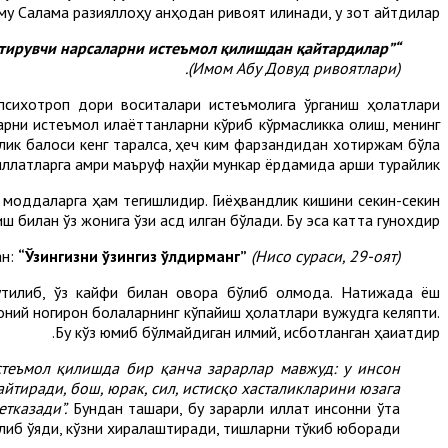
му Салама разияллоҳу анҳодан ривоят қилинади, у зот айтдилар:
“Расулуллоҳ саллаллоҳу алайҳи васаллам ҳар қандай маст қилувчи, баданни бўшаштирувчи ва сусайтирувчи нарсаларни истеъмол қилишдан қайтардилар”
(Имом Абу Довуд ривоятлари).
психотроп дори воситалари истеъмолига ўрганиш ҳолатлари
ларни истеъмол қилаёттанларни кўриб кўрмасликка олиш, менинг
ик балоси кенг тарқалса, ҳеч ким фарзандидан хотиржам бўла
иллатларга амри маъруф наҳйи мункар ёрдамида қарши турайлик.
нд моддаларга ҳам тегишлидир. Гиёҳвандлик кишини секин-секин
 билан ўз жонига ўзи қасд қилган бўлади. Бу эса катта гунохдир.
ан:
“Ўзингизни ўзингиз ўлдирманг”
(Нисо сураси, 29-оят).
тилиб, ўз кайфи билан овора бўлиб қолмоқда. Натижада ёш
моний ногирон болаларнинг кўпайиш ҳолатлари вужудга келяпти.
Бу кўз юмиб бўлмайдиган илмий, исботланган ҳақиқатдир.
стеъмол қилишда бир қанча зарарлар мавжуд: у инсон
йтиради, бош, юрак, сил, истисқо хасталикларини юзага
тказади”.
Бундан ташқари, бу зарарли иллат инсонни ўта
қилиб қўяди, кўзни хиралаштиради, тишларни тўкиб юборади.