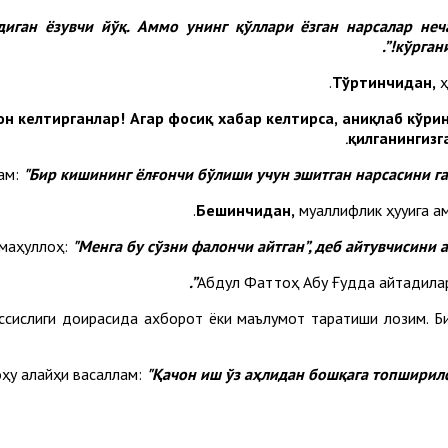
диган ёзувчи йўқ. Аммо унинг қўллари ёзган нарсалар неч
кўргани
Тўртинчидан,
ҳ
он келтирганлар! Агар фосиқ хабар келтирса, аниқлаб кўри
қилганингизг
ам:
"
Б
ир кишининг ёлғончи бўлиши учун эшитган нарсасини г
Бешинчидан,
муаллифлик ҳуқуқига а
маҳуллоҳ:
"
Ме
нга бу сўзни фалончи айтган”, деб айтувчисини
Абдул Фаттоҳ Абу Ғудда айтадила
ссислиги доирасида ахборот ёки маълумот тарқатиши лозим. Би
ҳу алайҳи васаллам:
"
Қа
чон иш ўз аҳлидан бошқага топширилс