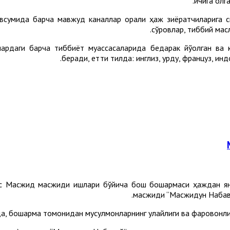
ичига олга
авсумида барча мавжуд каналлар орқали ҳаж зиёратчиларига 
сўровлар, тиббий масл
лардаги барча тиббиёт муассасаларида бедарак йўқолган ва 
беради, етти тилда: инглиз, урду, француз, ин
ас Масжид масжиди ишлари бўйича бош бошқармаси ҳаждан ян
масжиди “Масжидун Набави
а, бошқарма томонидан мусулмонларнинг қулайлиги ва фаровонл