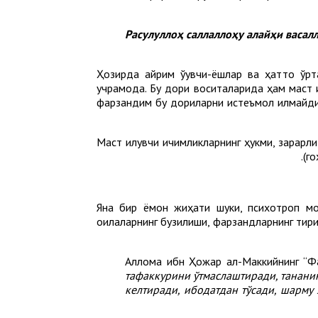
Ҳозирда айрим ўқувчи-ёшлар ва ҳатто ўр
учрамоқда. Бу дори воситаларида ҳам маст 
фарзандим бу дориларни истеъмол қилмайди,
Маст қилувчи ичимликларнинг ҳукми, зарарл
(го
Яна бир ёмон жиҳати шуки, психотроп мо
оилаларнинг бузилиши, фарзандларнинг тири
Аллома ибн Ҳожар ал-Маккийнинг “Ф
тафаккурини ўтмаслаштиради, тананин
келтиради, ибодатдан тўсади, шарму 