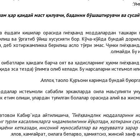
Ум
та ёшдаги кишилар орасида гиёҳванд моддалардан ташкари 
қилиш ва ўргатиб қўйиш хусусияти бор. Кўча-кўйда бундай дори
 деб хотиржамликка берилиш асло тўғри эмас. Чунки гиёҳвандл
олмайди. Бу 
и оқибатлари ҳақидаги барча оят ва ҳадисларнинг ҳукми гиёҳва
ҳида эса тезда) ўлимга олиб келади. Бу нарсаларни истеъмол қилиш
Аллоҳ таоло Қуръони каримда бундай буюрг
ддалар истеъмоли сабабли эркакларда оила маъсулияти уну
к етим қолиши, улардан туғилган болалар орасида ақлий ва жис
атовои Кабир”ида айтилишича,
“Гиёҳвандлик моддаларини и
г турли касалликларга чидамлилигини йўқотади, хотирани суса
ҳаёни кетказади, инсоний муносабатлар ва мурувватга зарар е
ялқов, камғайрат, оилага бепарво, ҳамиятсиз, жинсий заиф 