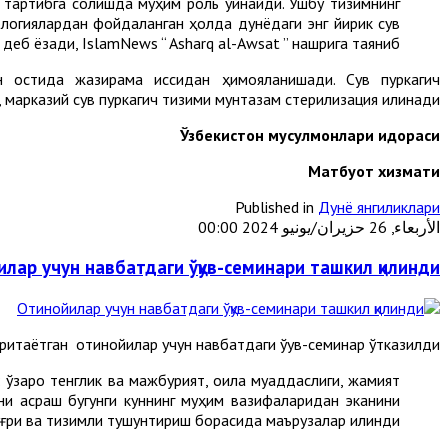
 тартибга солишда муҳим роль ўйнайди. Ушбу тизимнинг
ологиялардан фойдаланган ҳолда дунёдаги энг йирик сув
деб ёзади, IslamNews “ Asharq al-Awsat ” нашрига таяниб.
 остида жазирама иссиқдан ҳимояланишади. Сув пуркагич
марказий сув пуркагич тизими мунтазам стерилизация қилинади.
Ўзбекистон мусулмонлари идораси
М
атбуот хизмати
Published in
Дунё янгиликлари
الأربعاء, 26 حزيران/يونيو 2024 00:00
лар учун навбатдаги ўқув-семинари ташкил қилинди
таётган отинойилар учун навбатдаги ўқув-семинар ўтказилди.
ўзаро тенглик ва мажбурият, оила муқаддаслиги, жамият
изни асраш бугунги куннинг муҳим вазифаларидан эканини
ғри ва тизимли тушунтириш борасида маърузалар қилинди.