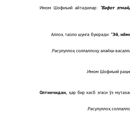
Имом Шофиъий айтадилар:
"Вафот этмай
Аллоҳ таоло шунга буюради:
"
Эй, ийм
Расулуллоҳ соллаллоҳу алайҳи васалл
Имом Шофиъий раҳи
Олтинчидан,
ҳар бир касб эгаси ўз мутаха
Расулуллоҳ соллалло