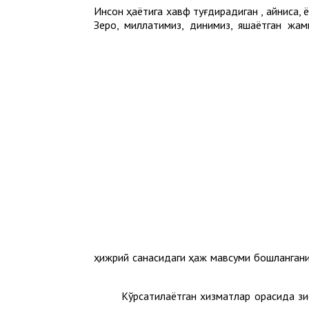
Инсон ҳаётига хавф туғдирадиган , айниқса
Зеро, миллатимиз, динимиз, яшаётган жа
1445 ҳижрий санасидаги ҳаж мавсуми бошланган
Кўрсатилаётган хизматлар орасида зи