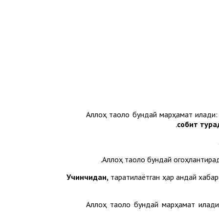
Аллоҳ таоло бундай марҳамат қилади
собит тура
Аллоҳ таоло бундай огоҳлантира
Учинчидан,
тарқатилаётган ҳар қандай хаб
Аллоҳ таоло бундай марҳамат қилад