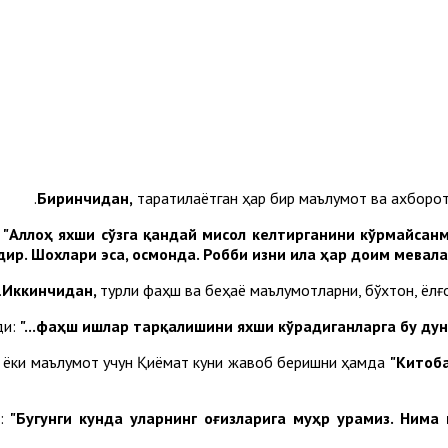
Биринчидан,
тарқатилаётган ҳар бир маълумот ва ахборот
:
"Аллоҳ яхши сўзга қандай мисол келтирганини кўрмайсанм
дир. Шохлари эса, осмонда. Робби изни ила ҳар доим мевал
Иккинчидан,
турли фаҳш ва беҳаё маълумотларни, бўхтон, ёл
ди:
"...фаҳш ишлар тарқалишини яхши кўрадиганларга бу ду
ар ёки маълумот учун Қиёмат куни жавоб беришни ҳамда
"Китоб
и:
"Бугунги кунда уларнинг оғизларига муҳр урамиз.
Нима 