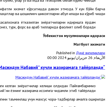
н бўлиб, улар ўз вақтида ва тезкорлик билан кўриб чиқилди.
сифатли хизмат кўрсатишда давом этмоқда. У кун бўйи барча
аҳатлар ва шошилинч шикоятларни қабул қилади ва кўриб чиқади.
касалхонага ётказилган зиёратчиларни қидиришга ёрдам
донез, турк, форс ва араб тилларида фаолият олиб боради.
Ўзбекистон мусулмонлари идораси
М
атбуот хизмати
Published in
Дунё янгиликлари
الأربعاء, 26 حزيران/يونيو 2024 00:00
“Масжидун Набавий” кучли жазирамага тайёрланди
ги келган зиёратчилар келиши олдидан Пайғамбаримиз
й”ни ёзнинг жазирама иссиғига чидамли этиб тайёрлади.
игини таъминлаш учун махсус чора-тадбирлар амалга оширилди.