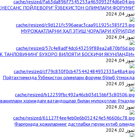
"БУЮК АЖДОДЛАР МЕРОСИ – III РЕНЕССАНС ПОЙДЕВОРИ" ЎЗБЕКИСТОН ОЛИМЛАРИ ФОРУМИ
تموز 04, 2024
МУРОЖААТЛАРНИ ҲАЛ ЭТИШ ЧОРАЛАРИ КЎРИЛДИ
تموز 04, 2024
«ЙИЛ ИМОМИ – 2024» КЎРИК ТАНЛОВИНИНГ БУХОРО ВИЛОЯТИ БОСҚИЧИ ЯКУНЛАНДИ
تموز 04, 2024
Пойтахтимизда Ўзбекистон олимлари форуми бўлиб ўтмоқда
تموز 03, 2024
 вакиллари хориждаги ватандошлар билан мулоқотлар ўтказди
تموز 02, 2024
Фарғонада ҳожиларнинг дастлабки гуруҳи кутиб олинди
تموز 02, 2024