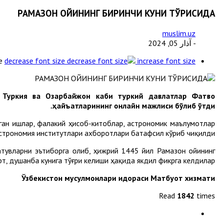
РАМАЗОН ОЙИНИНГ БИРИНЧИ КУНИ ТЎҒРИСИДА
muslim.uz
- آذار 05, 2024
e
decrease font size
increase font size
, Туркия ва Озарбайжон каби туркий давлатлар Фатво
ҳайъатларининг онлайн мажлиси бўлиб ўтди.
ган ишлар, фалакий ҳисоб-китоблар, астрономик маълумотлар
строномия институтлари ахборотлари батафсил кўриб чиқилди.
атувларни эътиборга олиб, ҳижрий 1445 йил Рамазон ойининг
т, душанба кунига тўғри келиши ҳақида якдил фикрга келдилар.
Ўзбекистон мусулмонлари идораси Матбуот хизмати
Read
1842
times