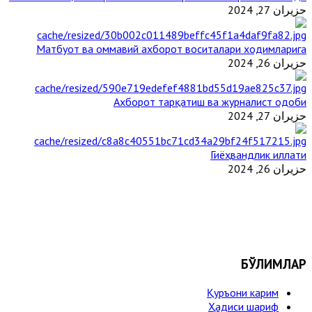
حزيران 27, 2024
Матбуот ва оммавий ахборот воситалари ходимларига
حزيران 26, 2024
Ахборот тарқатиш ва журналист одоби
حزيران 27, 2024
Гиёҳвандлик иллати
حزيران 26, 2024
БЎЛИМЛАР
Қуръони карим
Ҳадиси шариф