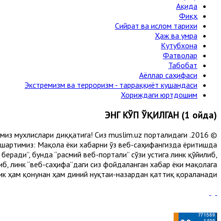
Ақида
Фиқҳ
Сийрат ва ислом тарихи
Ҳаж ва умра
Кутубхона
Фатволар
Табобат
Аёллар саҳифаси
Экстремизм ва терроризм - тарраққиёт кушандаси
Хориждаги юртдошим
ЭНГ КЎП ЎҚИЛГАН (1 ойда)
лимиз мухлислари диққатига! Сиз muslim.uz порталидаги
 шартимиз: Мақола ёки хабарни ўз веб-саҳифангизда ёритишда
еради”, бунда “расмий веб-портали” сўзи устига линк қўйилиб,
либ, линк “веб-саҳифа”даги сиз фойдаланган хабар ёки мақолага
ик ҳам қонунан ҳам диний нуқтаи-назардан қаттиқ қораланади.