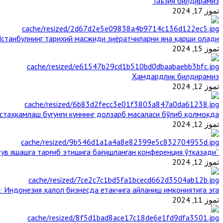
Таъзия билдирамиз
تموز 17, 2024
станбулнинг тарихий масжиди зиёратчиларни яна қарши олади
تموز 15, 2024
Ҳамдардлик билдирамиз
تموز 12, 2024
таҳкамлаш бугунги куннинг долзарб масаласи бўлиб қолмоқда
تموز 12, 2024
“Ал-Азҳар” Таиландда динларнинг тинч-тотув яшашга тарғиб этишига бағишланган конференция ўтказади
تموز 12, 2024
: Индонезия ҳалол бизнесда етакчига айланиш имкониятига эга
تموز 11, 2024