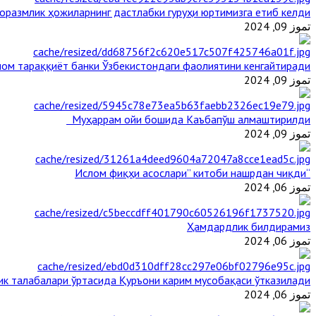
оразмлик ҳожиларнинг дастлабки гуруҳи юртимизга етиб келди
تموز 09, 2024
ом тараққиёт банки Ўзбекистондаги фаолиятини кенгайтиради
تموز 09, 2024
Муҳаррам ойи бошида Каъбапўш алмаштирилди
تموز 09, 2024
“Ислом фиқҳи асослари” китоби нашрдан чиқди
تموز 06, 2024
Ҳамдардлик билдирамиз
تموز 06, 2024
ик талабалари ўртасида Қуръони карим мусобақаси ўтказилади
تموز 06, 2024