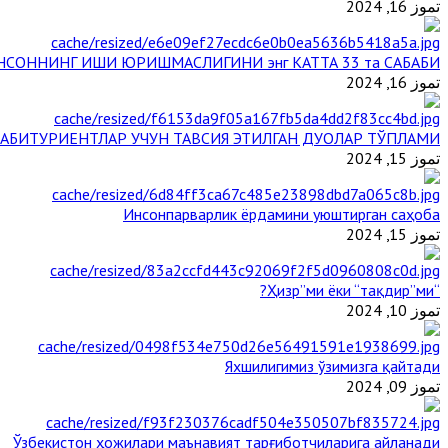
تموز 16, 2024
НСОННИНГ ИШИ ЮРИШМАСЛИГИНИ энг КАТТА 33 та САБАБИ
تموز 16, 2024
АБИТУРИЕНТЛАР УЧУН ТАВСИЯ ЭТИЛГАН ДУОЛАР ТЎПЛАМИ
تموز 15, 2024
Инсонпарварлик ёрдамини уюштирган саҳоба
تموز 15, 2024
“Ҳизр”ми ёки “тақдир”ми?
تموز 10, 2024
Яхшилигимиз ўзимизга қайтади
تموز 09, 2024
Ўзбекистон ҳожилари маънавият тарғиботчиларига айланади