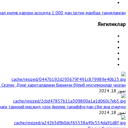
ал қилув қарори асосида 1 000 дан ортиқ манбаа тақиқланган »
Янгиликлар
 Сезгин: Дунё хариталарини биринчи бўлиб мусулмонлар чизган
تموز 18, 2024
аги тарихий масжид узоқ йиллик танаффусдан сўнг яна очилди
تموز 18, 2024