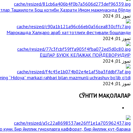
тлар Ташкилоти Бош котиби Ҳазрати Имом мажмуасида бўлди
تموز 01, 2024
Марокашда Халқаро араб хаттотлиги фестивали бошланди
تموز 01, 2024
ЁШЛАР БУЮК КЕЛАЖАК ПОЙДЕВОРИДИР
تموز 01, 2024
ining “Hidoya” markazi rahbari bilan mazmunli uchrashuv bo’lib o’tdi
تموز 01, 2024
СЎНГГИ МАҚОЛАЛАР
о куни. Бир йиллик гуноҳларга каффорат, бир йиллик қут-барака