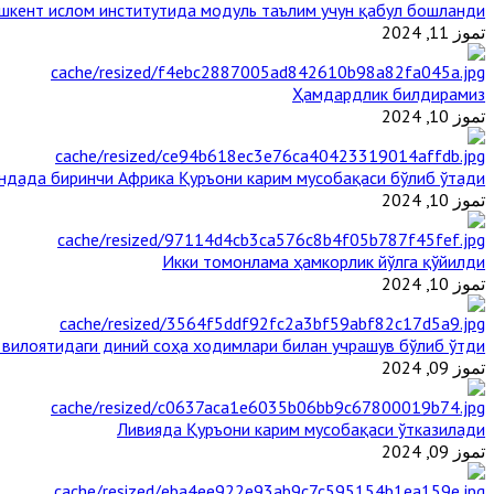
шкент ислом институтида модуль таълим учун қабул бошланди
تموز 11, 2024
Ҳамдардлик билдирамиз
تموز 10, 2024
андада биринчи Aфрика Қуръони карим мусобақаси бўлиб ўтади
تموز 10, 2024
Икки томонлама ҳамкорлик йўлга қўйилди
تموز 10, 2024
 вилоятидаги диний соҳа ходимлари билан учрашув бўлиб ўтди
تموز 09, 2024
Ливияда Қуръони карим мусобақаси ўтказилади
تموز 09, 2024