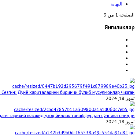
النهاية
الصفحة 1 من 9
Янгиликлар
 Сезгин: Дунё хариталарини биринчи бўлиб мусулмонлар чизган
تموز 18, 2024
аги тарихий масжид узоқ йиллик танаффусдан сўнг яна очилди
تموز 18, 2024