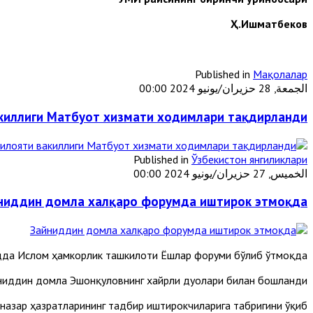
Ҳ.Ишматбеков
Published in
Мақолалар
الجمعة, 28 حزيران/يونيو 2024 00:00
киллиги Матбуот хизмати ходимлари тақдирланди
Published in
Ўзбекистон янгиликлари
الخميس, 27 حزيران/يونيو 2024 00:00
ниддин домла халқаро форумда иштирок этмоқда
да Ислом ҳамкорлик ташкилоти Ёшлар форуми бўлиб ўтмоқда.
йниддин домла Эшонқуловнинг хайрли дуолари билан бошланди.
азар ҳазратларининг тадбир иштирокчиларига табригини ўқиб