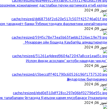
оразмлик ҳожиларнинг дастлабки гуруҳи юртимизга етиб келди
تموز 09, 2024
ом тараққиёт банки Ўзбекистондаги фаолиятини кенгайтиради
تموز 09, 2024
Муҳаррам ойи бошида Каъбапўш алмаштирилди
تموز 09, 2024
“Ислом фиқҳи асослари” китоби нашрдан чиқди
تموز 06, 2024
Ҳамдардлик билдирамиз
تموز 06, 2024
ик талабалари ўртасида Қуръони карим мусобақаси ўтказилади
تموز 06, 2024