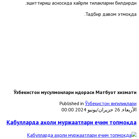
эшиттириш асносида хайрли тилакларни билдирди.
Тадбир давом этмоқда.
Ўзбекистон мусулмонлари идораси Матбуот хизмати
Published in
Ўзбекистон янгиликлари
الأربعاء, 26 حزيران/يونيو 2024 00:00
Қабулларда аҳоли муржаатлари ечим топмоқда