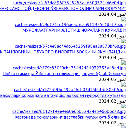
"БУЮК АЖДОДЛАР МЕРОСИ – III РЕНЕССАНС ПОЙДЕВОРИ" ЎЗБЕКИСТОН ОЛИМЛАРИ ФОРУМИ
تموز 04, 2024
МУРОЖААТЛАРНИ ҲАЛ ЭТИШ ЧОРАЛАРИ КЎРИЛДИ
تموز 04, 2024
«ЙИЛ ИМОМИ – 2024» КЎРИК ТАНЛОВИНИНГ БУХОРО ВИЛОЯТИ БОСҚИЧИ ЯКУНЛАНДИ
تموز 04, 2024
Пойтахтимизда Ўзбекистон олимлари форуми бўлиб ўтмоқда
تموز 03, 2024
 вакиллари хориждаги ватандошлар билан мулоқотлар ўтказди
تموز 02, 2024
Фарғонада ҳожиларнинг дастлабки гуруҳи кутиб олинди
تموز 02, 2024