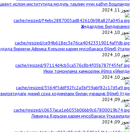
шкент ислом институтида модуль таълим учун қабул бошланди
تموز 11, 2024
Ҳамдардлик билдирамиз
تموز 10, 2024
андада биринчи Aфрика Қуръони карим мусобақаси бўлиб ўтади
تموز 10, 2024
Икки томонлама ҳамкорлик йўлга қўйилди
تموز 10, 2024
 вилоятидаги диний соҳа ходимлари билан учрашув бўлиб ўтди
تموز 09, 2024
Ливияда Қуръони карим мусобақаси ўтказилади
تموز 09, 2024