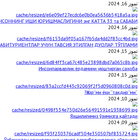
تموز 16, 2024
НСОННИНГ ИШИ ЮРИШМАСЛИГИНИ энг КАТТА 33 та САБАБИ
تموز 16, 2024
АБИТУРИЕНТЛАР УЧУН ТАВСИЯ ЭТИЛГАН ДУОЛАР ТЎПЛАМИ
تموز 15, 2024
Инсонпарварлик ёрдамини уюштирган саҳоба
تموز 15, 2024
“Ҳизр”ми ёки “тақдир”ми?
تموز 10, 2024
Яхшилигимиз ўзимизга қайтади
تموز 09, 2024
Ўзбекистон ҳожилари маънавият тарғиботчиларига айланади