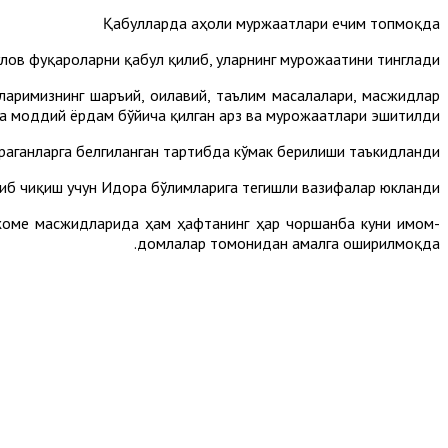
Қабулларда аҳоли муржаатлари ечим топмоқда
лов фуқароларни қабул қилиб, уларнинг мурожаатини тинглади.
аримизнинг шаръий, оилавий, таълим масалалари, масжидлар
а моддий ёрдам бўйича қилган арз ва мурожаатлари эшитилди.
ганларга белгиланган тартибда кўмак берилиши таъкидланди.
б чиқиш учун Идора бўлимларига тегишли вазифалар юкланди.
 жоме масжидларида ҳам ҳафтанинг ҳар чоршанба куни имом-
домлалар томонидан амалга оширилмоқда.