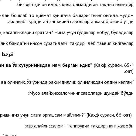
биз ҳеч қачон идрок қила олмайдиган тақдир илмидир.
андан бошлаб то қиёмат кунигача башариятнинг онгида мудом
айланиб турадиган энг қийин саволларга жавоб бериб ўтди.
, касалликларни яратган? Нима учун гўдаклар нобуд бўладилар?
лиҳ банда”ни инсон суратидаги “тақдир” деб таъвил қилганлар.
فَوَجَدَا عَ
(Каҳф сураси, 65-
“Бас, бандаларимиздан бир бандани (Ҳизрни) топдилар. Биз унга Ўз даргоҳимиздан раҳмат ато этган ва Ўз ҳузуримиздан илм берган эдик”
оят).
 ва олимлик. Ўз ўрнида раҳимдиллик олимликдан олдин келган.
“Гапирувчи тақдир”
Мусо алайҳиссаломнинг саволлари шундай бўлди:
“Сизга билдирилган илмдан менга ҳам тўғри йўлни таълим беришингиз учун сизга эргашсам майлими?” (Каҳф сураси, 66-оят).
Ҳизр алайҳиссалом - “гапирувчи тақдир”нинг жавоби: