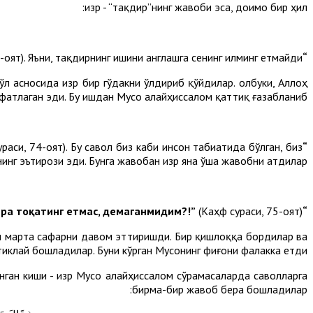
Ҳизр - “тақдир”нинг жавоби эса, доимо бир ҳил:
-оят). Яъни, тақдирнинг ишини англашга сенинг илминг етмайди.
“Мен билан бирга сабр қилишга тоқатинг сира етмайди, демаганмидим?!”
 асносида Ҳизр бир гўдакни ўлдириб қўйдилар. Ҳолбуки, Аллоҳ
фатлаган эди. Бу ишдан Мусо алайҳиссалом қаттиқ ғазабланиб:
раси, 74-оят). Бу савол биз каби инсон табиатида бўлган, биз
“Ҳеч кимни ўлдирмаган бир бегуноҳ жонни ўлдирдингиз-а?! Ҳақиқатан, хунук иш қилдингиз!”
инг эътирози эди. Бунга жавобан Ҳизр яна ўша жавобни атдилар:
(Каҳф сураси, 75-оят).
“Сенга мен билан бирга сабр қилишга сира тоқатинг етмас, демаганмидим?!”
и марта сафарни давом эттиришди. Бир қишлоққа бордилар ва
 тиклай бошладилар. Буни кўрган Мусонинг фиғони фалакка етди.
ган киши - Ҳизр Мусо алайҳиссалом сўрамасаларда саволларга
бирма-бир жавоб бера бошладилар: