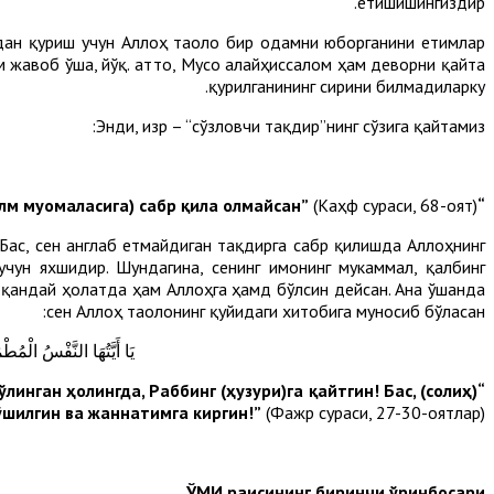
етишишингиздир.
дан қуриш учун Аллоҳ таоло бир одамни юборганини етимлар
 жавоб ўша, йўқ. Ҳатто, Мусо алайҳиссалом ҳам деворни қайта
қурилганининг сирини билмадиларку.
Энди, Ҳизр – “сўзловчи тақдир”нинг сўзига қайтамиз:
(Каҳф сураси, 68-оят).
“Аниқки, сен мен билан бирга (илм муомаласига) сабр қила олмайсан”
 Бас, сен англаб етмайдиган тақдирга сабр қилишда Аллоҳнинг
учун яхшидир. Шундагина, сенинг имонинг мукаммал, қалбинг
 қандай ҳолатда ҳам Аллоҳга ҳамд бўлсин дейсан. Ана ўшанда
сен Аллоҳ таолонинг қуйидаги хитобига муносиб бўласан:
يَا أَيَّتُهَا النَّفْسُ الْم
линган ҳолингда, Раббинг (ҳузури)га қайтгин! Бас, (солиҳ)
ўшилгин ва жаннатимга киргин!”
(Фажр сураси, 27-30-оятлар).
ЎМИ раисининг биринчи ўринбосари