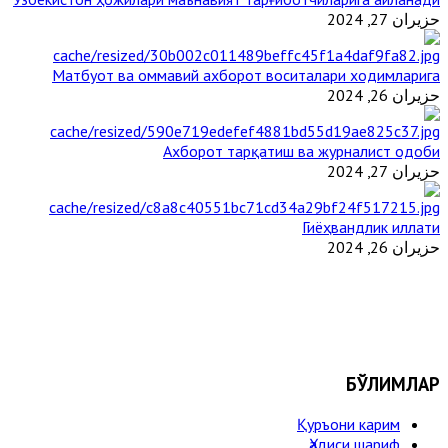
حزيران 27, 2024
Матбуот ва оммавий ахборот воситалари ходимларига
حزيران 26, 2024
Ахборот тарқатиш ва журналист одоби
حزيران 27, 2024
Гиёҳвандлик иллати
حزيران 26, 2024
БЎЛИМЛАР
Қуръони карим
Ҳадиси шариф