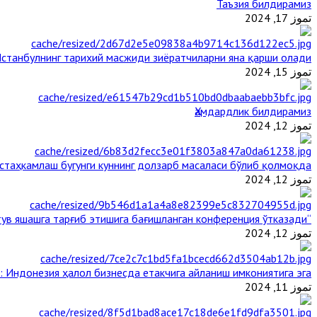
Таъзия билдирамиз
تموز 17, 2024
станбулнинг тарихий масжиди зиёратчиларни яна қарши олади
تموز 15, 2024
Ҳамдардлик билдирамиз
تموز 12, 2024
таҳкамлаш бугунги куннинг долзарб масаласи бўлиб қолмоқда
تموز 12, 2024
“Ал-Азҳар” Таиландда динларнинг тинч-тотув яшашга тарғиб этишига бағишланган конференция ўтказади
تموز 12, 2024
: Индонезия ҳалол бизнесда етакчига айланиш имкониятига эга
تموز 11, 2024