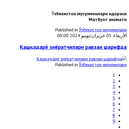
Ў
збекистон мусулмонлари идораси
Матбуот хизмати
Published in
Ўзбекистон янгиликлари
الأربعاء, 05 حزيران/يونيو 2024 00:00
Қашқадарё зиёратчилари равзаи шарифда
Published in
Ўзбекистон янгиликлари
1
2
3
4
5
6
7
8
9