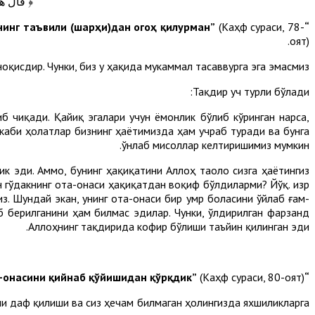
﴿ قَالَ هَذَ
(Каҳф сураси, 78-
“Мана шу сен билан менинг ажрашимиздир. Энди мен сени сабр қилишга тоқатинг етмаган нарсаларнинг таъвили (шарҳи)дан огоҳ қилурман”
оят).
қисдир. Чунки, биз у ҳақида мукаммал тасаввурга эга эмасмиз.
Тақдир уч турли бўлади:
б чиқади. Қайиқ эгалари учун ёмонлик бўлиб кўринган нарса,
 каби ҳолатлар бизнинг ҳаётимизда ҳам учраб туради ва бунга
ўнлаб мисоллар келтиришимиз мумкин.
ик эди. Аммо, бунинг ҳақиқатини Аллоҳ таоло сизга ҳаётингиз
 гўдакнинг ота-онаси ҳақиқатдан воқиф бўлдиларми? Йўқ. Ҳизр
. Шундай экан, унинг ота-онаси бир умр боласини ўйлаб ғам-
б берилганини ҳам билмас эдилар. Чунки, ўлдирилган фарзанд
Аллоҳнинг тақдирида кофир бўлиши таъйин қилинган эди.
(Каҳф сураси, 80-оят).
“Бас, биз у (бола) туғён ва куфр билан ота-онасини қийнаб қўйишидан қўрқдик”
кни даф қилиши ва сиз ҳечам билмаган ҳолингизда яхшиликларга