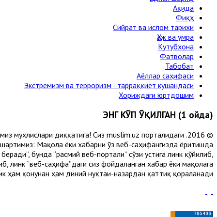
Ақида
Фиқҳ
Сийрат ва ислом тарихи
Ҳаж ва умра
Кутубхона
Фатволар
Табобат
Аёллар саҳифаси
Экстремизм ва терроризм - тарраққиёт кушандаси
Хориждаги юртдошим
ЭНГ КЎП ЎҚИЛГАН (1 ойда)
лимиз мухлислари диққатига! Сиз muslim.uz порталидаги
 шартимиз: Мақола ёки хабарни ўз веб-саҳифангизда ёритишда
еради”, бунда “расмий веб-портали” сўзи устига линк қўйилиб,
либ, линк “веб-саҳифа”даги сиз фойдаланган хабар ёки мақолага
ик ҳам қонунан ҳам диний нуқтаи-назардан қаттиқ қораланади.