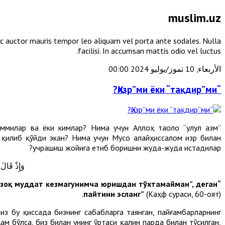
muslim.uz
unc auctor mauris tempor leo aliquam vel porta ante sodales. Nulla
facilisi. In accumsan mattis odio vel luctus.
الأربعاء, 10 تموز/يوليو 2024 00:00
“Ҳизр”ми ёки “тақдир”ми?
иммилар ва ёки кимлар? Нима учун Аллоҳ таоло “улул азм”
қилиб қўйди экан? Нима учун Мусо алайҳиссалом Ҳизр билан
учрашиш жойига етиб боришни жуда-жуда истадилар?
وَإِذْ قَالَ 
 узоқ муддат кезмагунимча юришдан тўхтамайман”, деган
пайтини эсланг”
(Каҳф сураси, 60-оят).
з бу қиссада бизнинг сабабларга таянган, пайғамбарларнинг
ҳам бўлса, биз билан унинг ўртаси қалин парда билан тўсилган,