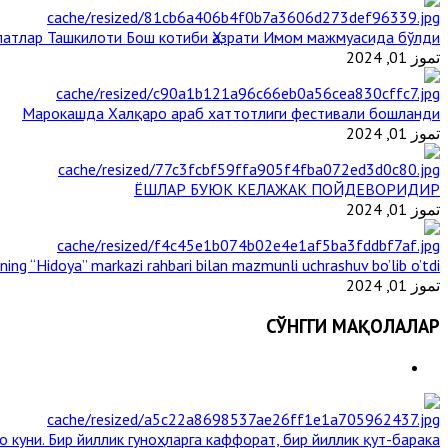
атлар Ташкилоти Бош котиби Ҳазрати Имом мажмуасида бўлди
تموز 01, 2024
Марокашда Халқаро араб хаттотлиги фестивали бошланди
تموز 01, 2024
ЁШЛАР БУЮК КЕЛАЖАК ПОЙДЕВОРИДИР
تموز 01, 2024
ining “Hidoya” markazi rahbari bilan mazmunli uchrashuv bo’lib o’tdi
تموز 01, 2024
СЎНГГИ МАҚОЛАЛАР
 куни. Бир йиллик гуноҳларга каффорат, бир йиллик қут-барака