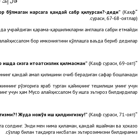
قَالَ إِنَّكَ
(Каҳф
“Аниқки, сен мен билан бирга (илм муомаласига) сабр қила олмайсан. (Зотан) ўзинг эгаллаб хабардор бўлмаган нарсага қандай сабр қилурсан?-деди”
сураси, 67-68-оятлар).
да учрайдиган қарама-қаршиликларни англашга сабри етмайди.
алайҳиссалом бор имкониятини қўллашга ваъда бериб дедилар:
(Каҳф сураси, 69-оят).
“Иншааллоҳ, сиз менинг сабрли эканимни кўрурсиз, Мен бирор ишда сизга итоатсизлик қилмасман”
ининг қандай амал қилишини очиб берадиган сафар бошланади.
киннинг рўзғорига яраб турган қайиқнинг тешилиши унинг учун
унинг учун ҳам Мусо алайҳиссалом бу ишга эътироз билдирдилар:
(Каҳф сураси, 71-оят).
“Одамларни ғарқ қилиш учун уни тешдингизми?! Жуда ножўя иш қилдингизку!”
га солдинг. Энди мен нима қиламан, қандай яшайман ва ҳоказо
сўзлар билан тақдирга нисбатан эътирозимизни билдирамиз.