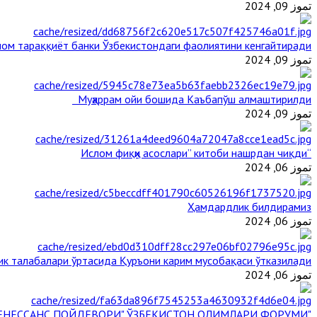
تموز 09, 2024
ом тараққиёт банки Ўзбекистондаги фаолиятини кенгайтиради
تموز 09, 2024
Муҳаррам ойи бошида Каъбапўш алмаштирилди
تموز 09, 2024
“Ислом фиқҳи асослари” китоби нашрдан чиқди
تموز 06, 2024
Ҳамдардлик билдирамиз
تموز 06, 2024
ик талабалари ўртасида Қуръони карим мусобақаси ўтказилади
تموز 06, 2024
"БУЮК АЖДОДЛАР МЕРОСИ – III РЕНЕССАНС ПОЙДЕВОРИ" ЎЗБЕКИСТОН ОЛИМЛАРИ ФОРУМИ