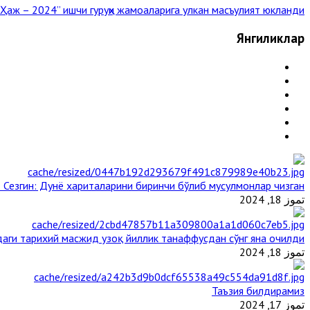
“Ҳаж – 2024” ишчи гуруҳи жамоаларига улкан масъулият юкланди »
Янгиликлар
 Сезгин: Дунё хариталарини биринчи бўлиб мусулмонлар чизган
تموز 18, 2024
аги тарихий масжид узоқ йиллик танаффусдан сўнг яна очилди
تموز 18, 2024
Таъзия билдирамиз
تموز 17, 2024