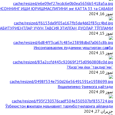
НСОННИНГ ИШИ ЮРИШМАСЛИГИНИ энг КАТТА 33 та САБАБИ
تموز 16, 2024
АБИТУРИЕНТЛАР УЧУН ТАВСИЯ ЭТИЛГАН ДУОЛАР ТЎПЛАМИ
تموز 15, 2024
Инсонпарварлик ёрдамини уюштирган саҳоба
تموز 15, 2024
“Ҳизр”ми ёки “тақдир”ми?
تموز 10, 2024
Яхшилигимиз ўзимизга қайтади
تموز 09, 2024
Ўзбекистон ҳожилари маънавият тарғиботчиларига айланади
حزيران 27, 2024