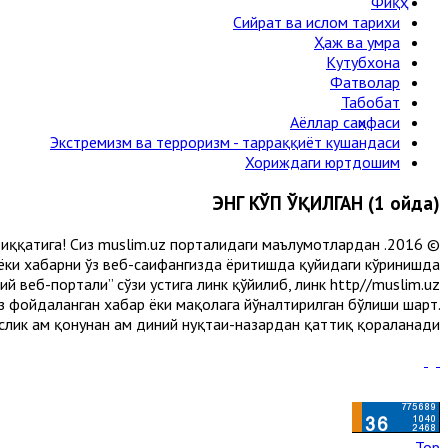
Фиқҳ
Сийрат ва ислом тарихи
Ҳаж ва умра
Кутубхона
Фатволар
Табобат
Аёллар саҳифаси
Экстремизм ва терроризм - тарраққиёт кушандаси
Хориждаги юртдошим
ЭНГ КЎП ЎҚИЛГАН (1 ойда)
и диққатига! Сиз muslim.uz порталидаги маълумотлардан
 ёки хабарни ўз веб-саҳифангизда ёритишда қуйидаги кўринишда
 веб-портали” сўзи устига линк қўйилиб, линк http//muslim.uz
сиз фойдаланган хабар ёки мақолага йўналтирилган бўлиши шарт.
лик ҳам қонунан ҳам диний нуқтаи-назардан қаттиқ қораланади.
Top