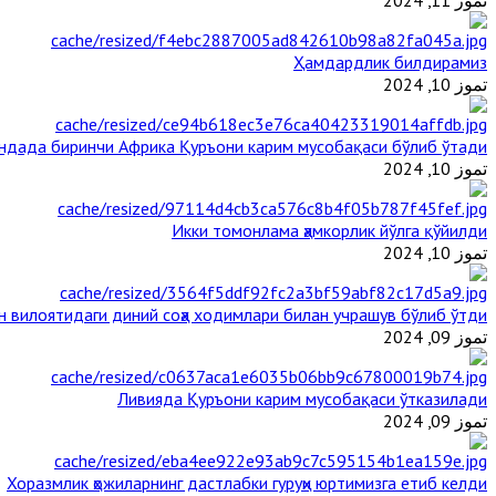
Ҳамдардлик билдирамиз
تموز 10, 2024
андада биринчи Aфрика Қуръони карим мусобақаси бўлиб ўтади
تموز 10, 2024
Икки томонлама ҳамкорлик йўлга қўйилди
تموز 10, 2024
н вилоятидаги диний соҳа ходимлари билан учрашув бўлиб ўтди
تموز 09, 2024
Ливияда Қуръони карим мусобақаси ўтказилади
تموز 09, 2024
Хоразмлик ҳожиларнинг дастлабки гуруҳи юртимизга етиб келди