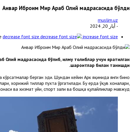
Анвар Иброҳим Мир Араб Олий мадрасасида бўлди
muslim.uz
- أيار 20, 2024
e
decrease font size
increase font size
б Олий мадрасасида бўлиб, илму толиблар учун яратилган
шароитлар билан танишди.
кўрсатмалар берган эди. Шундан кейин Арк яқинида янги бино
лари, хорижий тиллар пухта ўргатилади. Бу ерда ўқув хоналари,
онаси ва хизмат уйи, спорт зали ва бошқа қулайликлар мавжуд.