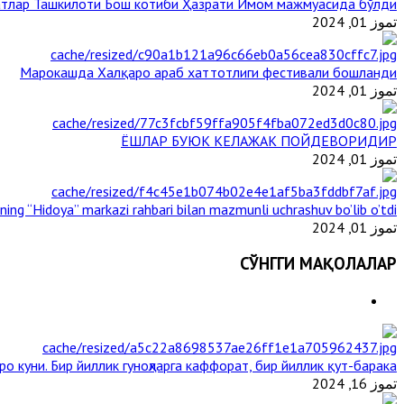
тлар Ташкилоти Бош котиби Ҳазрати Имом мажмуасида бўлди
تموز 01, 2024
Марокашда Халқаро араб хаттотлиги фестивали бошланди
تموز 01, 2024
ЁШЛАР БУЮК КЕЛАЖАК ПОЙДЕВОРИДИР
تموز 01, 2024
ining “Hidoya” markazi rahbari bilan mazmunli uchrashuv bo’lib o’tdi
تموز 01, 2024
СЎНГГИ МАҚОЛАЛАР
о куни. Бир йиллик гуноҳларга каффорат, бир йиллик қут-барака
تموز 16, 2024