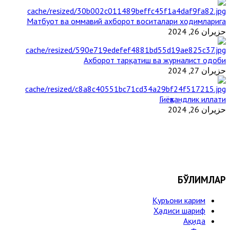
Матбуот ва оммавий ахборот воситалари ходимларига
حزيران 26, 2024
Ахборот тарқатиш ва журналист одоби
حزيران 27, 2024
Гиёҳвандлик иллати
حزيران 26, 2024
БЎЛИМЛАР
Қуръони карим
Ҳадиси шариф
Ақида