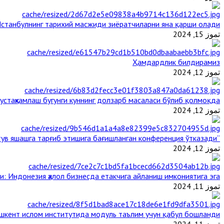
станбулнинг тарихий масжиди зиёратчиларни яна қарши олади
تموز 15, 2024
Ҳамдардлик билдирамиз
تموز 12, 2024
стаҳкамлаш бугунги куннинг долзарб масаласи бўлиб қолмоқда
تموز 12, 2024
“Ал-Азҳар” Таиландда динларнинг тинч-тотув яшашга тарғиб этишига бағишланган конференция ўтказади
تموز 12, 2024
и: Индонезия ҳалол бизнесда етакчига айланиш имкониятига эга
تموز 11, 2024
шкент ислом институтида модуль таълим учун қабул бошланди
تموز 11, 2024