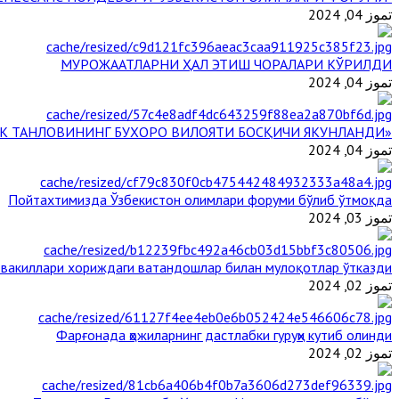
تموز 04, 2024
МУРОЖААТЛАРНИ ҲАЛ ЭТИШ ЧОРАЛАРИ КЎРИЛДИ
تموز 04, 2024
«ЙИЛ ИМОМИ – 2024» КЎРИК ТАНЛОВИНИНГ БУХОРО ВИЛОЯТИ БОСҚИЧИ ЯКУНЛАНДИ
تموز 04, 2024
Пойтахтимизда Ўзбекистон олимлари форуми бўлиб ўтмоқда
تموز 03, 2024
 вакиллари хориждаги ватандошлар билан мулоқотлар ўтказди
تموز 02, 2024
Фарғонада ҳожиларнинг дастлабки гуруҳи кутиб олинди
تموز 02, 2024