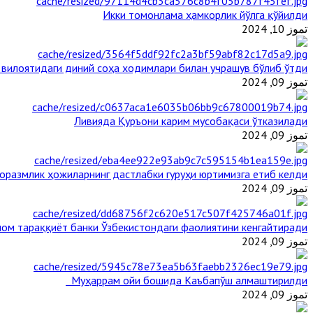
Икки томонлама ҳамкорлик йўлга қўйилди
تموز 10, 2024
 вилоятидаги диний соҳа ходимлари билан учрашув бўлиб ўтди
تموز 09, 2024
Ливияда Қуръони карим мусобақаси ўтказилади
تموز 09, 2024
оразмлик ҳожиларнинг дастлабки гуруҳи юртимизга етиб келди
تموز 09, 2024
ом тараққиёт банки Ўзбекистондаги фаолиятини кенгайтиради
تموز 09, 2024
Муҳаррам ойи бошида Каъбапўш алмаштирилди
تموز 09, 2024