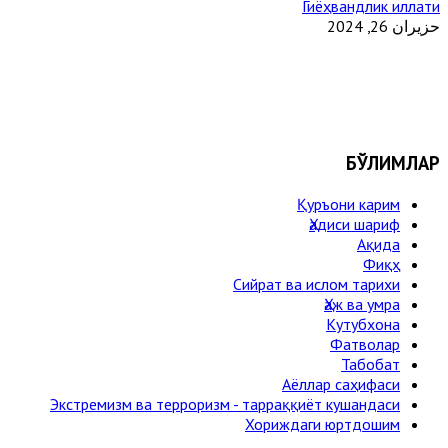
Гиёҳвандлик иллати
حزيران 26, 2024
БЎЛИМЛАР
Қуръони карим
Ҳадиси шариф
Ақида
Фиқҳ
Сийрат ва ислом тарихи
Ҳаж ва умра
Кутубхона
Фатволар
Табобат
Аёллар саҳифаси
Экстремизм ва терроризм - тарраққиёт кушандаси
Хориждаги юртдошим