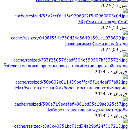
تموز 15, 2024
“Ҳизр”ми ёки “тақдир”ми?
تموز 10, 2024
Яхшилигимиз ўзимизга қайтади
تموز 09, 2024
Ўзбекистон ҳожилари маънавият тарғиботчиларига айланади
حزيران 27, 2024
Матбуот ва оммавий ахборот воситалари ходимларига
حزيران 26, 2024
Ахборот тарқатиш ва журналист одоби
حزيران 27, 2024