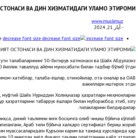
СТОНАСИ ВА ДИН ХИЗМАТИДАГИ УЛАМО ЭҲТИРОМИ
www.muslimuz
- أيار 21, 2024
e
decrease font size
increase font size
тути талабаларининг 50-битирув хатмонаси ва Шайх Абдулазиз
0 йиллик таваллуд айёми муносабати билан тадбир бўлиб ўтди.
имом-хатиблар, талаба-ёшлар, отинойилар, ота-оналар ва ОАВ
вакиллари иштирок этди.
и, муфтий Шайх Нуриддин Холиқназар ҳазратлари меҳмонларни
р ҳазратларини табаррук ёшлари билан муборакбод этиб, эзгу
тилакларини билдирдилар.
ниқса, диний таълимни янги босқичга олиб чиқиш бўйича кўплаб
нгилангани, Араб тили бўйича халқаро сертификат бериш жорий
ълим муассасаларидаги Қуръони карим ва тажвид курсларида ҳар
или 10 мингдан зиёд фуқаро таълим олаётганини қайд этдилар.