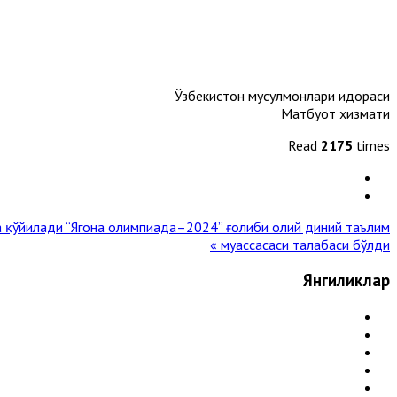
Ўзбекистон мусулмонлари идораси
Матбуот хизмати
Read
2175
times
а қўйилади
“Ягона олимпиада–2024” ғолиби олий диний таълим
муассасаси талабаси бўлди »
Янгиликлар