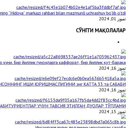
ining “Hidoya” markazi rahbari bilan mazmunli uchrashuv bo’lib o’tdi
تموز 01, 2024
СЎНГГИ МАҚОЛАЛАР
 куни. Бир йиллик гуноҳларга каффорат, бир йиллик қут-барака
تموز 16, 2024
НСОННИНГ ИШИ ЮРИШМАСЛИГИНИ энг КАТТА 33 та САБАБИ
تموز 16, 2024
АБИТУРИЕНТЛАР УЧУН ТАВСИЯ ЭТИЛГАН ДУОЛАР ТЎПЛАМИ
تموز 15, 2024
Инсонпарварлик ёрдамини уюштирган саҳоба