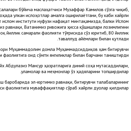
алалари бўйича маслаҳатчиси Музаффар Камилов сўзга чиқиб,
ада улкан ислоҳотлар амалга оширилаётгани, бу каби хайрли
т ислом институти нуфузи нафақат минтақамизда, балки Ислом
из равнақи, Ватанимиз ривожига ҳисса қўшишлари лозимлигини
зоқ йиллик самарали фаолияти тўғрисида сўз юритиб, 80 йиллик
таваллуд айёмлари билан қутлади.
ректори Муҳаммадолим домла Муҳаммадсиддиқов ҳам битирувчи
 фаолиятига оид сўнгги янгиликлар билан барчани таништирди.
йх Абдулазиз Мансур ҳазратларига диний соҳа мутасаддилари,
уламолар ва меҳмонлар ўз ҳадяларини топширдилар.
иш баробарида эл-юртимиз равнақи, битирувчи талабаларининг
уси фаолиятига муваффақиятлар сўраб хайрли дуолар қилдилар.