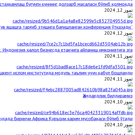
таҳкамлаш бугунги куннинг долзарб масаласи бўлиб қолмоқда
تموز 12, 2024
“Ал-Азҳар” Таиландда динларнинг тинч-тотув яшашга тарғиб этишига бағишланган конференция ўтказади
تموز 12, 2024
: Индонезия ҳалол бизнесда етакчига айланиш имкониятига эга
تموز 11, 2024
шкент ислом институтида модуль таълим учун қабул бошланди
تموز 11, 2024
Ҳамдардлик билдирамиз
تموز 10, 2024
андада биринчи Aфрика Қуръони карим мусобақаси бўлиб ўтади
تموز 10, 2024