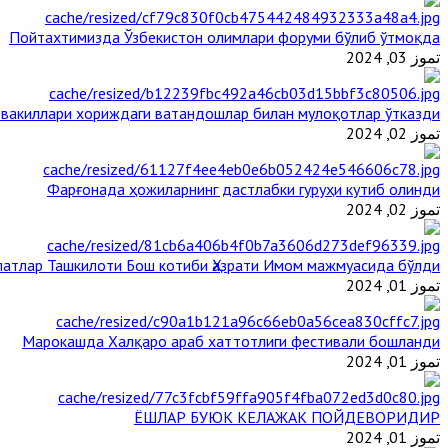
Пойтахтимизда Ўзбекистон олимлари форуми бўлиб ўтмоқда
تموز 03, 2024
 вакиллари хориждаги ватандошлар билан мулоқотлар ўтказди
تموز 02, 2024
Фарғонада ҳожиларнинг дастлабки гуруҳи кутиб олинди
تموز 02, 2024
атлар Ташкилоти Бош котиби Ҳазрати Имом мажмуасида бўлди
تموز 01, 2024
Марокашда Халқаро араб хаттотлиги фестивали бошланди
تموز 01, 2024
ЁШЛАР БУЮК КЕЛАЖАК ПОЙДЕВОРИДИР
تموز 01, 2024