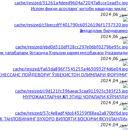
“Ислом фиқҳи асослари” китоби нашрдан чиқди
تموز 06, 2024
Ҳамдардлик билдирамиз
تموز 06, 2024
ик талабалари ўртасида Қуръони карим мусобақаси ўтказилади
تموز 06, 2024
"БУЮК АЖДОДЛАР МЕРОСИ – III РЕНЕССАНС ПОЙДЕВОРИ" ЎЗБЕКИСТОН ОЛИМЛАРИ ФОРУМИ
تموز 04, 2024
МУРОЖААТЛАРНИ ҲАЛ ЭТИШ ЧОРАЛАРИ КЎРИЛДИ
تموز 04, 2024
«ЙИЛ ИМОМИ – 2024» КЎРИК ТАНЛОВИНИНГ БУХОРО ВИЛОЯТИ БОСҚИЧИ ЯКУНЛАНДИ
تموز 04, 2024