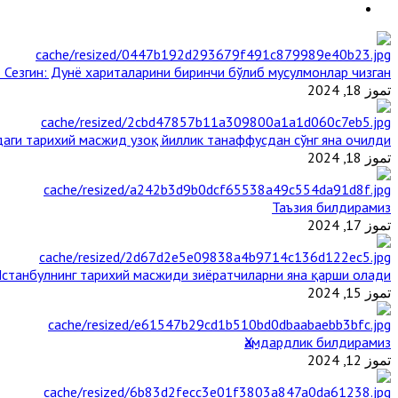
 Сезгин: Дунё хариталарини биринчи бўлиб мусулмонлар чизган
تموز 18, 2024
аги тарихий масжид узоқ йиллик танаффусдан сўнг яна очилди
تموز 18, 2024
Таъзия билдирамиз
تموز 17, 2024
станбулнинг тарихий масжиди зиёратчиларни яна қарши олади
تموز 15, 2024
Ҳамдардлик билдирамиз
تموز 12, 2024