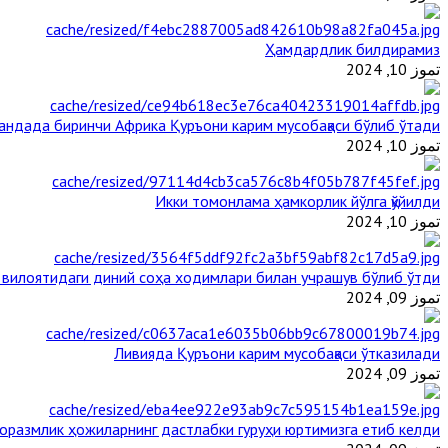
Ҳамдардлик билдирамиз
تموز 10, 2024
гандада биринчи Aфрика Қуръони карим мусобақаси бўлиб ўтади
تموز 10, 2024
Икки томонлама ҳамкорлик йўлга қўйилди
تموز 10, 2024
 вилоятидаги диний соҳа ходимлари билан учрашув бўлиб ўтди
تموز 09, 2024
Ливияда Қуръони карим мусобақаси ўтказилади
تموز 09, 2024
оразмлик ҳожиларнинг дастлабки гуруҳи юртимизга етиб келди