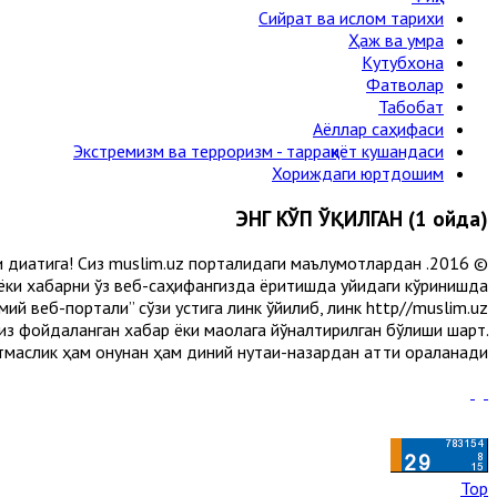
Сийрат ва ислом тарихи
Ҳаж ва умра
Кутубхона
Фатволар
Табобат
Аёллар саҳифаси
Экстремизм ва терроризм - тарраққиёт кушандаси
Хориждаги юртдошим
ЭНГ КЎП ЎҚИЛГАН (1 ойда)
и диққатига! Сиз muslim.uz порталидаги маълумотлардан
 ёки хабарни ўз веб-саҳифангизда ёритишда қуйидаги кўринишда
й веб-портали” сўзи устига линк қўйилиб, линк http//muslim.uz
сиз фойдаланган хабар ёки мақолага йўналтирилган бўлиши шарт.
аслик ҳам қонунан ҳам диний нуқтаи-назардан қаттиқ қораланади.
Top