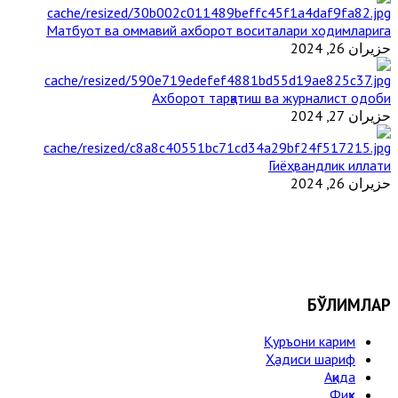
Матбуот ва оммавий ахборот воситалари ходимларига
حزيران 26, 2024
Ахборот тарқатиш ва журналист одоби
حزيران 27, 2024
Гиёҳвандлик иллати
حزيران 26, 2024
БЎЛИМЛАР
Қуръони карим
Ҳадиси шариф
Ақида
Фиқҳ