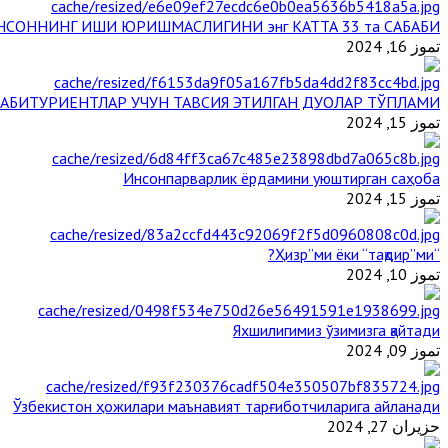
НСОННИНГ ИШИ ЮРИШМАСЛИГИНИ энг КАТТА 33 та САБАБИ
تموز 16, 2024
АБИТУРИЕНТЛАР УЧУН ТАВСИЯ ЭТИЛГАН ДУОЛАР ТЎПЛАМИ
تموز 15, 2024
Инсонпарварлик ёрдамини уюштирган саҳоба
تموز 15, 2024
“Ҳизр”ми ёки “тақдир”ми?
تموز 10, 2024
Яхшилигимиз ўзимизга қайтади
تموز 09, 2024
Ўзбекистон ҳожилари маънавият тарғиботчиларига айланади
حزيران 27, 2024