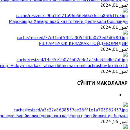
تموز 01, 2024
Марокашда Халқаро араб хаттотлиги фестивали бошланди
تموز 01, 2024
ЁШЛАР БУЮК КЕЛАЖАК ПОЙДЕВОРИДИР
تموز 01, 2024
ining “Hidoya” markazi rahbari bilan mazmunli uchrashuv bo’lib o’tdi
تموز 01, 2024
СЎНГГИ МАҚОЛАЛАР
ро куни. Бир йиллик гуноҳларга каффорат, бир йиллик қут-барака
تموز 16, 2024