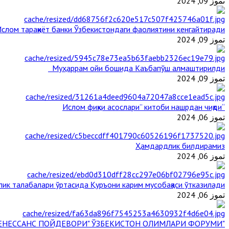
تموز 09, 2024
слом тараққиёт банки Ўзбекистондаги фаолиятини кенгайтиради
تموز 09, 2024
Муҳаррам ойи бошида Каъбапўш алмаштирилди
تموز 09, 2024
“Ислом фиқҳи асослари” китоби нашрдан чиқди
تموز 06, 2024
Ҳамдардлик билдирамиз
تموز 06, 2024
ик талабалари ўртасида Қуръони карим мусобақаси ўтказилади
تموز 06, 2024
"БУЮК АЖДОДЛАР МЕРОСИ – III РЕНЕССАНС ПОЙДЕВОРИ" ЎЗБЕКИСТОН ОЛИМЛАРИ ФОРУМИ