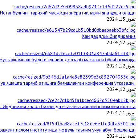
Истанбулнинг тарихий масжиди зиёратчиларни яна қарши олади
تموز 15, 2024
Ҳамдардлик билдирамиз
تموز 12, 2024
стаҳкамлаш бугунги куннинг долзарб масаласи бўлиб қолмоқда
تموز 12, 2024
“Ал-Азҳар” Таиландда динларнинг тинч-тотув яшашга тарғиб этишига бағишланган конференция ўтказади
تموز 12, 2024
: Индонезия ҳалол бизнесда етакчига айланиш имкониятига эга
تموز 11, 2024
ошкент ислом институтида модуль таълим учун қабул бошланди
تموز 11, 2024