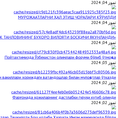
تموز 04, 2024
МУРОЖААТЛАРНИ ҲАЛ ЭТИШ ЧОРАЛАРИ КЎРИЛДИ
تموز 04, 2024
«ЙИЛ ИМОМИ – 2024» КЎРИК ТАНЛОВИНИНГ БУХОРО ВИЛОЯТИ БОСҚИЧИ ЯКУНЛАНДИ
تموز 04, 2024
Пойтахтимизда Ўзбекистон олимлари форуми бўлиб ўтмоқда
تموز 03, 2024
и вакиллари хориждаги ватандошлар билан мулоқотлар ўтказди
تموز 02, 2024
Фарғонада ҳожиларнинг дастлабки гуруҳи кутиб олинди
تموز 02, 2024
тлар Ташкилоти Бош котиби Ҳазрати Имом мажмуасида бўлди