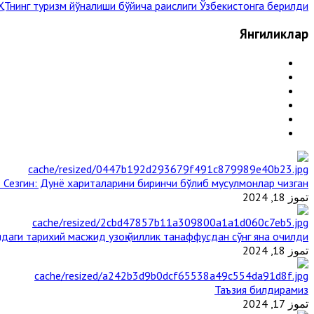
Тнинг туризм йўналиши бўйича раислиги Ўзбекистонга берилди »
Янгиликлар
 Сезгин: Дунё хариталарини биринчи бўлиб мусулмонлар чизган
تموز 18, 2024
даги тарихий масжид узоқ йиллик танаффусдан сўнг яна очилди
تموز 18, 2024
Таъзия билдирамиз
تموز 17, 2024