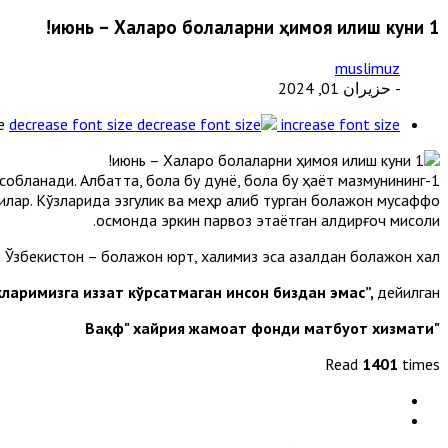
1 июнь – Халқаро болаларни ҳимоя қилиш куни!
muslimuz
- حزيران 01, 2024
e
decrease font size
increase font size
ҳисобланади. Албатта, бола бу дунё, бола бу ҳаёт мазмунининг
дилар. Кўзларида эзгулик ва меҳр қалқиб турган болажон мусаффо
осмонда эркин парвоз этаётган қалдирғоч мисоли.
збекистон – болажон юрт, халқимиз эса азалдан болажон халқ.
ларимизга иззат кўрсатмаган инсон биздан эмас”,
дейилган.
"Вақф" хайрия жамоат фонди матбуот хизмати
Read
1401
times