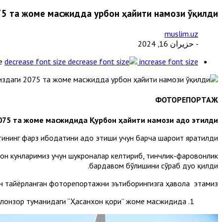
5 та жоме масжидда Қурбон ҳайити намози ўқилди
muslim.uz
- حزيران 16, 2024
e
decrease font size
increase font size
ФОТОРЕПОРТАЖ
075 та жоме масжидида Қурбон ҳайити намози адо этилди.
ининг фарз ибодатини адо этиши учун барча шароит яратилди.
н кунларимиз учун шукроналар келтириб, тинчлик-фаровонлик
бардавом бўлишини сўраб дуо қилди.
 тайёрланган фоторепортажни эътиборингизга ҳавола этамиз:
1. Тошкент шаҳри Чилонзор туманидаги “Ҳасанхон қори” жоме масжидида.