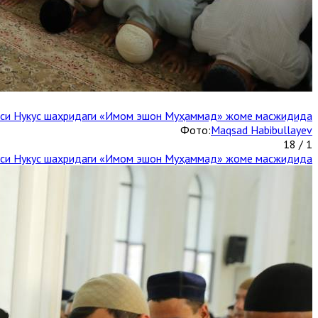
каси Нукус шаҳридаги «Имом эшон Муҳаммад» жоме масжидида
Фото:
Maqsad Habibullayev
1 / 18
каси Нукус шаҳридаги «Имом эшон Муҳаммад» жоме масжидида