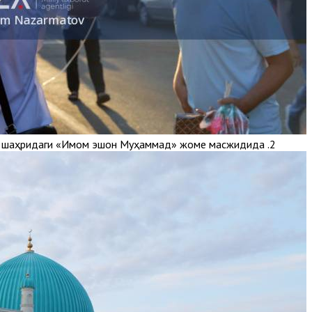
2. Қорақалпоғистон Республикаси Нукус шаҳридаги «Имом эшон Муҳаммад» жоме масжидида.