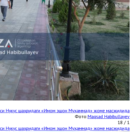
каси Нукус шаҳридаги «Имом эшон Муҳаммад» жоме масжидида
Фото:
Maqsad Habibullayev
1 / 18
каси Нукус шаҳридаги «Имом эшон Муҳаммад» жоме масжидида