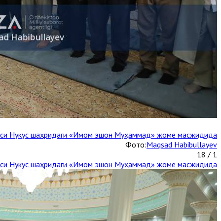
каси Нукус шаҳридаги «Имом эшон Муҳаммад» жоме масжидида
Фото:
Maqsad Habibullayev
1 / 18
каси Нукус шаҳридаги «Имом эшон Муҳаммад» жоме масжидида