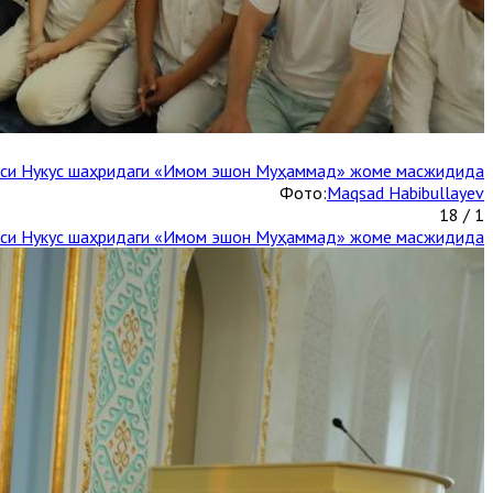
каси Нукус шаҳридаги «Имом эшон Муҳаммад» жоме масжидида
Фото:
Maqsad Habibullayev
1 / 18
каси Нукус шаҳридаги «Имом эшон Муҳаммад» жоме масжидида