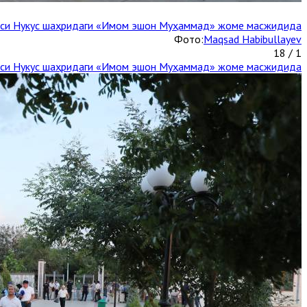
каси Нукус шаҳридаги «Имом эшон Муҳаммад» жоме масжидида
Фото:
Maqsad Habibullayev
1 / 18
каси Нукус шаҳридаги «Имом эшон Муҳаммад» жоме масжидида