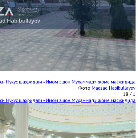
каси Нукус шаҳридаги «Имом эшон Муҳаммад» жоме масжидида
Фото:
Maqsad Habibullayev
1 / 18
каси Нукус шаҳридаги «Имом эшон Муҳаммад» жоме масжидида