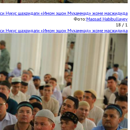
каси Нукус шаҳридаги «Имом эшон Муҳаммад» жоме масжидида
Фото:
Maqsad Habibullayev
1 / 18
каси Нукус шаҳридаги «Имом эшон Муҳаммад» жоме масжидида