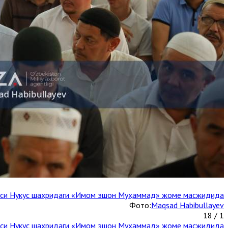
каси Нукус шаҳридаги «Имом эшон Муҳаммад» жоме масжидида
Фото:
Maqsad Habibullayev
1 / 18
каси Нукус шаҳридаги «Имом эшон Муҳаммад» жоме масжидида