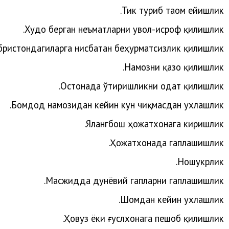
.
Тик
туриб
таом
ейишлик
Худо берган неъматларни увол-исроф қилишлик.
бристондагиларга нисбатан беҳурматсизлик қилишлик.
.
Намозни
қазо
қилишлик
.
Остонада
ўтиришликни
одат
қилишлик
.
Бомдод
намозидан
кейин
кун
чиқмасдан
ухлашлик
.
Ялангбош
ҳожатхонага
киришлик
.
Ҳожатхонада
гаплашишлик
Ношукрлик.
.
Масжидда
дунёвий
гапларни
гаплашишлик
.
Шомдан
кейин
ухлашлик
.
Ҳовуз
ёки
ғуслхонага
пешоб
қилишлик