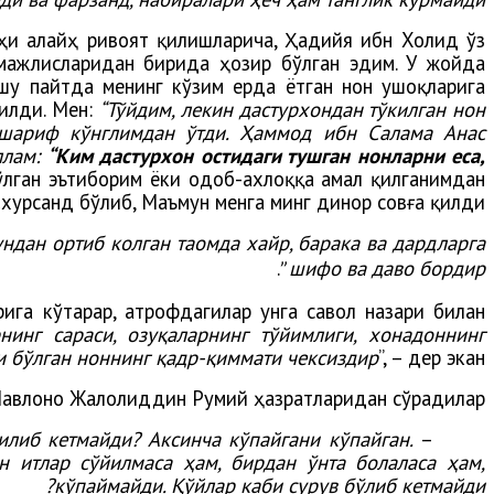
ҳи алайҳ ривоят қилишларича, Ҳадийя ибн Холид ўз
мажлисларидан бирида ҳозир бўлган эдим. У жойда
 шу
пайтда
менинг
к
ўзим
ерда
ётган
нон
ушоқларига
илди
. Мен:
“
Тўйдим
,
лекин
дастурхондан
тўкилган
нон
шариф
кўнглимдан
ўтди
.
Ҳаммод
ибн
Салама
Анас
ллам
:
“Ким
дастурхон
остидаги
тушган
нонларни
еса
,
ўлган
эътиборим
ёки
одоб-ахло
ққа
амал
қилганимдан
.
хурсанд
бўлиб
,
Маъмун
менга
минг
динор
совға
қилди
ндан ортиб колган таомда хайр, барака ва дардларга
.
шифо ва даво бордир
”
ига кўтарар, атрофдагилар унга савол назари билан
нинг сараси, озуқаларнинг тўйимлиги, хонадоннинг
и бўлган ноннинг қадр-қиммати чексиздир
”, – дер экан.
авлоно Жалолиддин Румий ҳазратларидан сўрадилар:
либ кетмайди? Аксинча кўпайгани кўпайган.
–
ин итлар сўйилмаса ҳам, бирдан ўнта болаласа ҳам,
кўпаймайди. Қўйлар каби сурув бўлиб кетмайди?