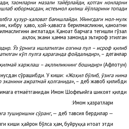
ади, таомларни мазали тайёрлайди, қотган нонларни
ашлаб юбормасдан, истеъмол қилиш йўлларини топади”.
албга ҳузур-ҳаловат бағишлайди. Уйингдаги мол-мулк
к, кибру ҳаво, ҳой-ҳавасга берилмасликни, қаноатни
илмаслигини англатади. Қаноат барчага тегишли гўзал
аҳлоқ экани ҳамма замонда эътироф этилган.
адир. Ўз ўрнига ишлатилган озгина пул – исроф қилиб
атилган кўп пулга қараганда фойдалидир»
, – деганлар.
 қилмай харжлаш – ақллиликнинг бошидир»
(Афлотун).
нусдан сўрашибди. У киши:
«Жоҳил бўлиб, ўзига нима
р эканини ажратмай қолганида»
, – деб жавоб қилибди.
 нимага етмаётганидан Имом Шофеъийга шикоят қилди.
Имом ҳазратлари:
мга туширишни сўранг
, — деб тавсия бердилар.
—
ги киши ҳайрон бўлса ҳам, буйруққа итоат этди.