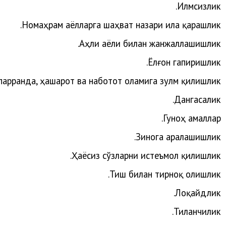
Илмсизлик.
.
Номаҳрам
аёлларга
ша
ҳват
назари
ила
қарашлик
.
Аҳли
аёли
билан
жанжаллашишлик
.
Ёлғон
гапиришлик
парранда, ҳашарот ва наботот оламига зулм қилишлик.
Дангасалик.
Гуноҳ амаллар.
Зинога аралашишлик.
Ҳаёсиз сўзларни истеъмол қилишлик.
Тиш билан тирноқ олишлик.
Лоқайдлик.
Тиланчилик.