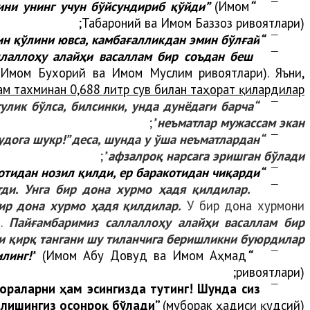
(Имом
“Нонни ҳурмат қилинглар, Аллоҳ таоло уни осмон баракотидан нозил қилди, ер баракотини унинг учун бўйсундириб қўйди”
¯
Табароний ва Имом Баззоз ривоятлари);
н қўлини ювса, камбағалликдан эмин бўлғай
“
¯
лаллоҳу алайҳи васаллам бир соъдан беш
¯
(Имом Бухорий ва Имом Муслим ривоятлари). Яъни,
ам тахминан 0,688 литр сув билан таҳорат қилардилар
гулик бўлса, билсинки, унда дунёдаги барча
¯
;
неъматлар мужассам экан”
удога шукр!” деса, шунда у ўша неъматлардан
¯
;
афзалроқ нарсага эришган бўлади”
“Нонни ҳурмат қилинглар! Чунки Аллоҳ таоло уни осмон баракотидан нозил қилди, ер баракотидан чиқарди”
¯
тди. Унга бир дона хурмо ҳадя қилдилар.
¯
ир дона хурмо ҳадя қилдилар.
У бир дона хурмони
и.
Пайғамбаримиз саллаллоҳу алайҳи васаллам бир
и қирқ тангани шу тиланчига беришликни буюрдилар
(Имом Абу Довуд ва Имом Аҳмад
“Исрофга йўл қўймай ва такаббурлик қилмаган ҳолда енг, ичинг, кийининг ва садақа қилинг!”
¯
ривоятлари);
ораларни ҳам эсингизда тутинг! Шунда сиз
¯
илишингиз осонроқ бўлади”
(муборак ҳадиси қудсий);