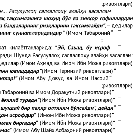
ривоятлари);
... Расулуллоҳ саллаллоҳу алайҳи васаллам
¯
изқ тақсимлашига шоҳид бўл ва зинҳор ғофиллардан
да бандаларнинг ризқларини тақсимлайди”
, – дедилар”;
”
“
¯
рнинг суннатларидандир
(Имом Табароний
ривоятлари);
рат қилаётганларида:
Эй, Саъад, бу исроф
¯
“
ради. Шунда Расулуллоҳ саллаллоҳу алайҳи васаллам:
дедилар
(Имом Аҳмад ва Имом Ибн Можа ривоятлари)
(Имом Термизий ривоятлари);
“Таомнинг баракаси – таомланишдан олдин ва кейин қўлни ювишдадир”
¯
(Имом Абу Довуд ва Имом Насоий
“Енглар, ичинглар, кийинглар ва садақа қилинглар. Исроф ва мутакаббирликка йўл қўйманглар!”
¯
ривоятлари);
¯
 Табароний ва Имом Дорақутний ривоятлари);
“
а ёғилиб туради”
(Имом Ибн Можа ривоятлари);
¯
“
“Нафснинг кўзи тўймайди. Бир пақир олтини бор киши “оҳ, яна шундай бир пақир олтиним бўлсайди”, дейди”
¯
¯
(Имом Ибн Можа ривоятлари)
“Нафсингиз хоҳлаган ҳар нарсани еяверишингиз ҳам исрофдир”
билан биргадир
(Имом Ибн Можа ривоятлари);
¯
”
“
¯
лмас
”
(Имом Абу Шайх Асбаҳоний ривоятлари);
“