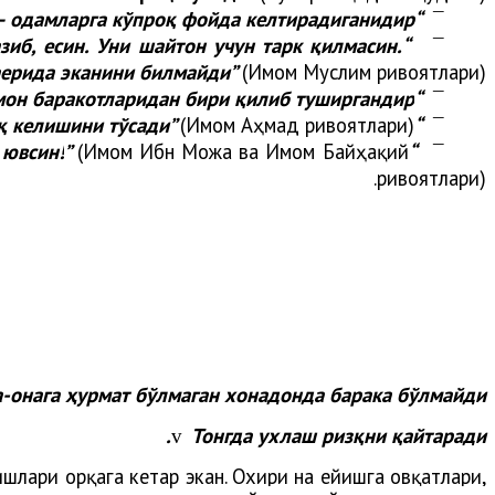
“Одамларнинг энг яхшиси – одамларга кўпроқ фойда келтирадиганидир”
¯
зиб, есин. Уни шайтон учун тарк қилмасин.
¯
аерида эканини билмайди”
(Имом Муслим ривоятлари);
смон баракотларидан бири қилиб туширгандир
“
¯
(Имом Аҳмад ривоятлари);
“Тонгги уйқу ризқ келишини тўсади”
¯
 ювсин!
”
(Имом Ибн Можа ва Имом Байҳақий
“
¯
ривоятлари).
-онага ҳурмат бўлмаган хонадонда барака бўлмайди.
Тонгда ухлаш ризқни қайтаради.
v
шлари орқага кетар экан. Охири на ейишга овқатлари,