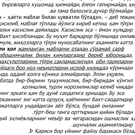
 бировларга хушомад қилмайди, ёлғон гапирмайди, ҳи
ва тама балосига дучор бўлмайди.
он – ҳаёти маблағ билан қувватли бўлади»
, – деб тежам
исилиб, маблағ тўплаш йўлига кириб кетиш ҳам тўғри
лки хасислик дейилади. Хасислик эса – ёмон хулқдир.
 бахт ҳисобланади. Бу муҳит барқарор бўлишида оилав
мулк, жиҳозларга тўғри муносабатнинг аҳамияти катта.
ли ҳол
жамланган маблағни отадан сўрамай сарф
 ўзбошимчалик билан кимларгадир бериб юбориш
да,
маҳсулотларини тўғри сақламаслиги
да,
оби-таомларни
уйдаги бор ноз-неъматларни исроф қилиш
да кўринади.
да, оддий ҳолга кўника олмайдилар. Эпли-уқувли,
ибатда бир-бирини тушунмаслик, бир-биридан кўнгил
қолишлик, турли норозиликлар келиб чиқади.
нг эркаги ҳам бу дунё саодатига эришади. Бу эса
ркакнинг энг катта орзуси, ҳаётининг бахт-саодатидир!
жатларга ундайдиган аёл бўлса, бундай оиланинг
тўрт-беш танга орттириши қийин бўлади.
дий эҳтиёжларнинг меъёр ва чегарасидан ошмаслик ҳ
шунчалик аҳамиятлидир.
Қариси бор уйнинг файзу баракаси бўлад
Þ