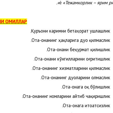
.
»
«
Тежамкорлик – ярим р
è
ЧИ ОМИЛЛАР
.
Қуръони
каримни
бетаҳорат
ушлашлик
.
Ота-онани
нг
ҳақларига
дуо
қилмаслик
Ота-онани беҳурмат қилишлик.
Ота-онани кўнгилларини оғритишлик.
Ота-онанинг хизматларини қилмаслик.
Ота-онанинг дуоларини олмаслик.
Ота-онага оқ бўлишлик.
Ота-онанинг номларини айтиб чақиришлик.
Ота-онага итоатсизлик.