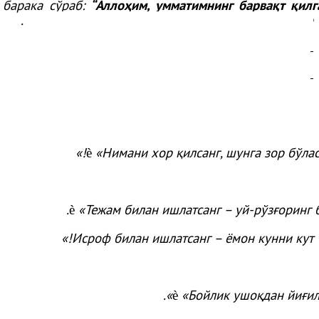
 барака сўраб:
“Аллоҳим, умматимнинг барвақт қилг
ишларини баракали қилгин!”
– дея дуо қилганлар.
«Нимани хор қилсанг, шунга зор бўласа
è
«Тежам билан ишлатсанг – уй-рўзғоринг б
è
Исроф билан
ишлатсанг
–
ёмон
кунни
кут!»
».
«
Бойлик
ушоқдан
йиғи
è