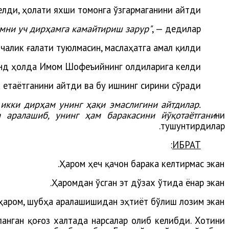
елди, ҳолати яхши томонга ўзгармаганини айтди.
амни уч дирҳамга камайтириш зарур"
, — дедилар.
нчалик ғалати туюлмасин, маслаҳатга амал қилди.
анд ҳолда Имом Шофеъийнинг олдиларига келди.
етаётганини айтди ва бу ишнинг сирини сўради.
 икки дирҳам унинг ҳақи эмаслигини айтдилар.
 аралашиб, унинг ҳам баракасини йўқотаётгани
ни
тушунтирдилар.
:
ИБРАТ
Ҳаром ҳеч қачон барака келтирмас экан.
Ҳаромдан ўсган эт дўзах ўтида ёнар экан.
ҳаром, шубҳа аралашишидан эҳтиёт бўлиш лозим экан.
ланган қоғоз халтада нарсалар олиб келибди. Хотини