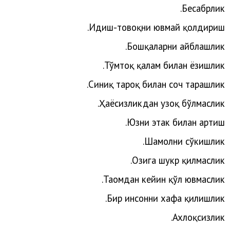
Бесабрлик.
Идиш-товоқни ювмай қолдириш.
Бошқаларни айблашлик.
.
Тўмтоқ
қалам
билан
ёзишлик
.
Синиқ
тароқ
билан
соч
тарашлик
Ҳаёсизликдан узоқ бўлмаслик.
Юзни этак билан артиш.
Шамолни сўкишлик.
Озига шукр қилмаслик.
Таомдан кейин қўл ювмаслик.
Бир инсонни хафа қилишлик.
Ахлоқсизлик.