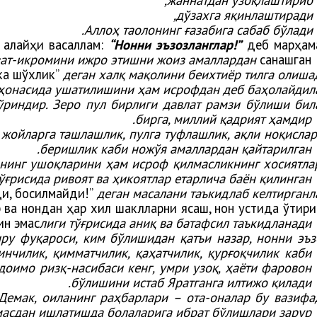
,
дўзахга
яқинлаштиради
Аллоҳ таолонинг ғазабига сабаб бўлади.
 алайҳи васаллам:
“Нонни эъзозланглар!”
деб марҳам
зат-икромини ижро этишни жоиз
амаллардан
санашган.
ка шўхлик”
деган халқ мақолини беихтиёр тилга олишад
баҳонасида ушатилишини ҳам исрофдан деб баҳолайдила
ўриндир. Зеро пул бирлиги давлат рамзи бўлиши бил
бирга, миллий қадрият ҳамдир.
 жойларга ташлашлик, пулга туфлашлик, ақли ноқислар
беришлик каби ножўя амаллардан қайтарилган.
нинг ушоқларини ҳам исроф қилмасликнинг хосиятла
ўғрисида ривоят ва ҳикоятлар етарлича баён қилинган.
и, босилмайди!”
деган масалани таъкидлаб келтирганла
 ва нондан ҳар хил шаклларни ясаш, нон устида ўтири
ин эмас
лиги тўғрисида аниқ ва батафсил таъкидланади.
иру фуқароси, ким бўлишидан қатъи назар, нонни эъз
нчилик, қимматчилик, қаҳатчилик, қурғоқчилик каби
доимо ризқ-насибаси кенг, умри узоқ, ҳаёти фаровон
бўлишини истаб Яратганга илтижо қилади.
Демак, оиланинг раҳбарлари – ота-оналар бу вазифа
лмасдан ишлатишда болаларига ибрат бўлишлари зарур.