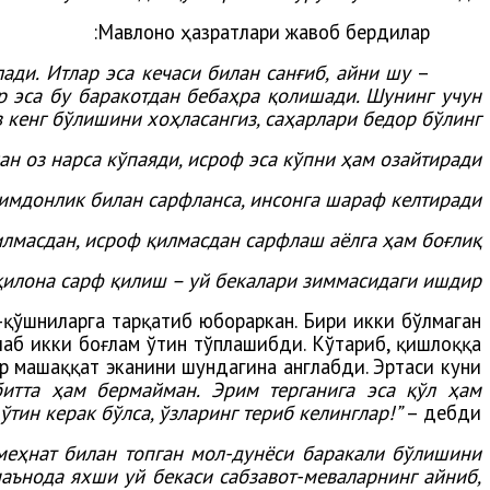
Мавлоно ҳазратлари жавоб бердилар:
лади. Итлар эса кечаси билан санғиб, айни шу
–
ар эса бу баракотдан бебаҳра қолишади. Шунинг учун
 кенг бўлишини хоҳласангиз, саҳарлари бедор бўлинг...
н оз нарса кўпаяди, исроф эса кўпни ҳам озайтиради”.
имдонлик билан сарфланса, инсонга шараф келтиради”.
лмасдан, исроф қилмасдан сарфлаш аёлга ҳам боғлиқ”.
қилона сарф қилиш – уй бекалари зиммасидаги ишдир”.
-қўшниларга тарқатиб юбораркан. Бири икки бўлмаган
лаб икки боғлам ўтин тўплашибди. Кўтариб, қишлоққа
р машаққат эканини шундагина англабди. Эртаси куни
битта ҳам бермайман. Эрим терганига эса қўл ҳам
ўтин керак бўлса, ўзларинг териб келинглар!”
– дебди.
 меҳнат билан топган мол-дунёси баракали бўлишини
маънода яхши уй бекаси сабзавот-меваларнинг айниб,