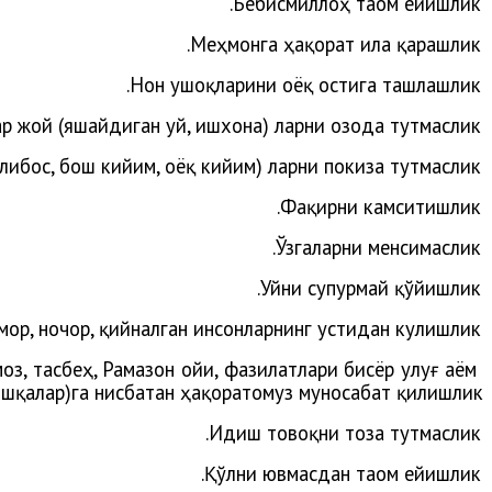
.
Бебисмиллоҳ
таом
ейишлик
.
Меҳ
монга
ҳақорат
ила
қарашлик
Нон ушоқларини оёқ остига ташлашлик.
р жой (яшайдиган уй, ишхона) ларни озода тутмаслик.
либос, бош кийим, оёқ кийим) ларни покиза тутмаслик.
.
Фақирни
камситишлик
Ўзгаларни менсимаслик.
Уйни супурмай қўйишлик.
мор, ночор, қийналган инсонларнинг устидан кулишлик.
з, тасбеҳ, Рамазон ойи, фазилатлари бисёр улуғ аём
 бошқалар)га нисбатан ҳақоратомуз муносабат қилишлик.
.
Идиш
товоқни
тоза
тутмаслик
Қўлни ювмасдан таом ейишлик.