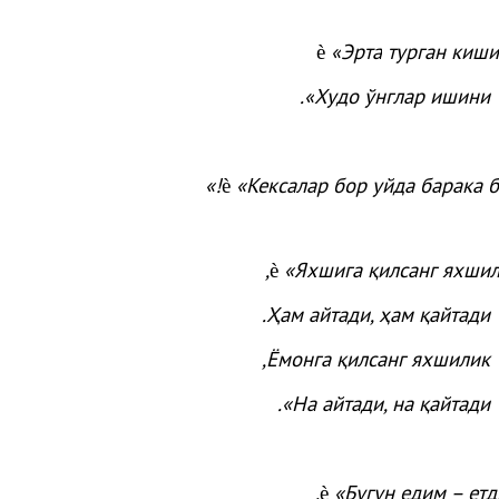
«
Эрта
турган
киши
è
.
»
Худо
ўнглар
ишини
»
«
Кексалар бор уйда барака б
è
,
«
Яхшига
қилсанг
яхши
è
.
Ҳам
айтади
,
ҳам
қайтади
,
Ёмонга
қилсанг
яхшилик
».
На
айтади
, на
қайтади
.
«
Бугун
едим –
ет
è