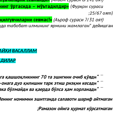
/
унинг ўртасида – мўътадилдир»
(Фурқон сураси
;
25
/
67 оят)
 қилгувчиларни севмас!»
(Аъроф сураси 7
31 оят).
/
тда табобат илмининг ярмини жамлаган
” дейишган.
АЙҲИ
ВАСАЛЛАМ
АДИЛАР
нга қашшоқликнинг 70 та эшигини очиб қўяди
“
¯
-онага дуо қилишни тарк этиш ризқни кесади
“
¯
ака бўлмайди ва қаерда бўлса ҳам хорланади:
“
¯
енинг номимни эшитганда салавоти шариф айтмаган;
Рамазон ойига ҳурмат кўрсатмаган;