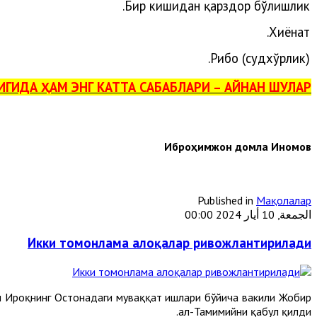
Бир кишидан қарздор бўлишлик.
Хиёнат.
Рибо (судхўрлик).
ИДА ҲАМ ЭНГ КАТТА САБАБЛАРИ – АЙНАН ШУЛАР.
Иброҳимжон домла Иномов
Published in
Мақолалар
الجمعة, 10 أيار 2024 00:00
Икки томонлама алоқалар ривожлантирилади
и Ироқнинг Остонадаги муваққат ишлари бўйича вакили Жобир
ал-Тамимийни қабул қилди.