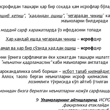
исрофидан ташқари ҳар бир соҳада ҳам исрофлар бўла
ошиб кетиш
”
,
“
ҳаддидан ошиш
”
, “
чегарадан чиқиш
” к
маъноларни билдиради.
қ
моддий сарф харажатлар
да ўз ифодасини топади.
Ҳар қандай ишда чегарадан чиқиш
–
исроф
дир.
 амал ва ҳар бир сўзида ҳаддан ошиш
–
исроф
дир.
рини ўрнига сарфламаган ёки ҳожатдан ташқари ишлатг
“неъматни қадрламаслик”
каби маъноларни англатади.
 парокандаликка олиб бориши –
исбот талаб қилмайдиг
 Аллоҳ таоло берган неъматларни исроф қилмаслик
лозимлиги тўғрисида кўп айтиб ўтилган.
омонидан бизга берилган неъматларни ножўя сарфлашди
Уламоларнинг
айтишларича
, ИСРО
Þ
,
фақирликка
етаклайди
,
жаннатдан
узоқлаштириб