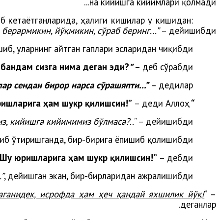
на кийишга кийимлари қолмади...
б кетаётганларида, ҳалиги кишилар у кишидан:
берармикин, йўқмикин, сўраб беринг...”
– дейишибди.
иб, уларнинг айтган гаплари эсларидан чиқибди.
и бандам сизга нима деган эди?
”
– деб сўрабди.
ар сендан бирор нарса сўрашяпти...”
– дедилар.
ишларига ҳам шукр қилишсин!”
– деди Аллоҳ.
“
з, кийишга кийимимиз бўлмаса?..
” – дейишибди.
иб ўтиришганда, бир-бирига ёпишиб қолишибди...
Шу юришларига ҳам шукр қилишсин!”
– дебди.
.”
, дейишган экан, бир-бирларидан ажралишибди...
ганидек, исрофда ҳам ҳеч қандай яхшилик йўқ!
” –
деганлар.