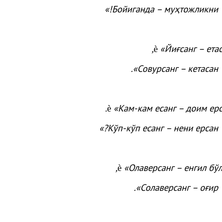
!»
Бойиганда
–
муҳтожликни
,
«
Йиғсанг
–
ета
è
».
Совурсанг
–
кетасан
.
«
Кам-кам
есанг
– доим
ер
è
?»
Кўп-кў
п
есанг
–
нени
ерсан
,
«
Олаверсанг
–
енгил
бў
è
».
Солаверсанг
–
оғир