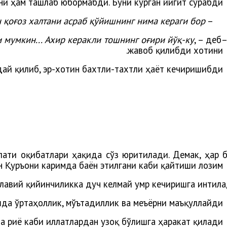
ни ҳам ташлаб юбормабди. Буни кўрган йигит сўрабди:
 қоғоз халтани асраб қўйишнинг нима кераги бор?
–
и мумкин... Ахир керакли тошнинг оғири йўқ-ку
, – деб
жавоб қилибди хотини.
ай қилиб, эр-хотин бахтли-тахтли ҳаёт кечиришибди...
лати оқибатлари ҳақида сўз юритилади. Демак, ҳар 
 Қуръони каримда баён этилгани каби қайтиши лозим.
илавий қийинчиликка дуч келмай умр кечиришга интила
да ўртаҳоллик, мўътадиллик ва меъёрни маъқуллайди.
 риё каби иллатлардан узоқ бўлишга ҳаракат қилади.