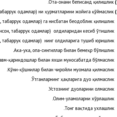
Ота-онани беписанд қилишлик.
, табаррук одамлар) ни ҳурматларини жойига қўймаслик.
н, табаррук одамлар)
га нисбатан беодоблик қилишлик.
инсон, табаррук одамлар)
олдиларидан кесиб ўтишлик.
н, табаррук одамлар)
нинг олдиларига тушиб юришлик.
Ака-ука, опа-сингиллар билан бемеҳр бўлишлик.
авм-қариндошлар билан яхши муносабатда бўлмаслик.
Қўни-қўшнилар билан чиройли муомала қилмаслик.
Ўтганларнинг ҳақларига дуо қилмаслик.
Устознинг дуоларини олмаслик.
Олим-уламоларни хўрлашлик.
.
Тонг
вақтида
ухлашлик