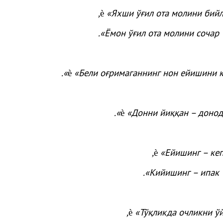
,
«
Яхши
ўғил
ота
молини
бий
è
».
Ёмон
ўғил
ота
молини
сочар
«Бели оғримаганнинг нон ейишини кў
è
».
«
Донни
йиққан
–
доно
è
,
«
Ейишинг
–
ке
è
».
Кийишинг
–
ипак
,
«
Тўқликда
очликни
ў
è