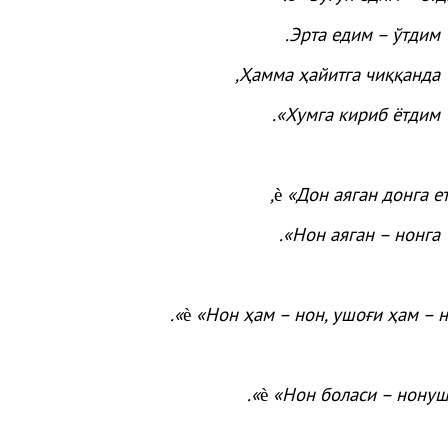
.
Эрта
едим –
ўтдим
,
Ҳамма
ҳайитга
чиққанда
».
Хумга
кириб
ётдим
,
«Дон
аяган
донга
е
è
».
Нон
аяган
–
нонга
.
»
«
Нон ҳам – нон, ушоғи ҳам – 
è
.
»
«
Нон боласи – нону
è