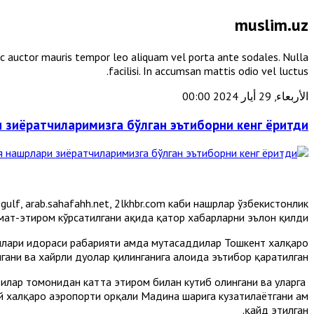
muslim.uz
unc auctor mauris tempor leo aliquam vel porta ante sodales. Nulla
facilisi. In accumsan mattis odio vel luctus.
الأربعاء, 29 أيار 2024 00:00
 зиёратчиларимизга бўлган эътиборни кенг ёритди
.gulf, arab.sahafahh.net, 2lkhbr.com каби нашрлар ўзбекистонлик
ат-эҳтиром кўрсатилгани ҳақида қатор хабарларни эълон қилди.
нлари идораси раҳбарияти ҳамда мутасаддилар Тошкент халқаро
ани ва хайрли дуолар қилинганига алоҳида эътибор қаратилган.
дилар томонидан катта эҳтиром билан кутиб олингани ва уларга
й халқаро аэропорти орқали Мадина шаҳрига кузатилаётгани ҳам
қайд этилган.