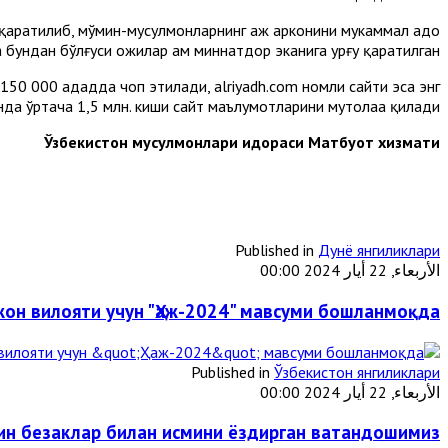
аратилиб, мўмин-мусулмонларнинг ҳаж арконини мукаммал адо
 бундан бўлғуси ҳожилар ҳам миннатдор эканига урғу қаратилган.
 150 000 ададда чоп этилади, alriyadh.com номли сайти эса энг
нда ўртача 1,5 млн. киши сайт маълумотларини мутолаа қилади.
Ўзбекистон мусулмонлари идораси Матбуот хизмати
Published in
Дунё янгиликлари
الأربعاء, 22 أيار 2024 00:00
он вилояти учун "Ҳаж-2024" мавсуми бошланмоқда
Published in
Ўзбекистон янгиликлари
الأربعاء, 22 أيار 2024 00:00
тин безаклар билан исмини ёздирган ватандошимиз