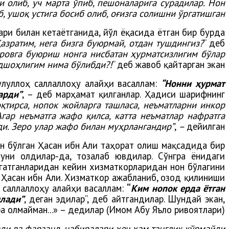
и олиб, уч марта ўпиб, пешоналарига сурадилар. Нон
, ушоқ устига босиб олиб, оғизга солишни ўргатишган.
ари билан кетаётганида, йўл ёқасида ётган бир бурда
азратим, нега бизга буюрмай, отдан тушдингиз?
” деб
ровга буюриш нонга нисбатан ҳурматсизлигим бўлар
одшоҳлигим нима бўлибди?!
” деб жавоб қайтарган экан.
луллоҳ саллаллоҳу алайҳи васаллам:
“Нонни ҳурмат
арди”
, – деб марҳамат қилганлар. Ҳадиси шарифнинг
қтирса, нопок жойларга ташласа, неъматларни инкор
Агар неъматга жафо қилса, катта неъматлар нафратга
ди. Зеро улар жафо билан муҳрлангандир”
,
–
дейилган.
н бўлган Ҳасан ибн Али таҳорат олиш мақсадида бир
уни олдилар-да, тозалаб ювдилар. Сўнгра ёнидаги
тугатганларидан кейин хизматкорларидан нон бўлагини
р Ҳасан ибн Али. Хизматкор ажабланиб, озод қилиниши
 саллаллоҳу алайҳи васаллам:
“
Ким нопок ерда ётган
илади”
, деган эдилар”, деб айтгандилар. Шундай экан,
а олмайман...» – дедилар (Имом Абу Яъло ривоятлари).
и ва фарзанд, набиралари ҳеч ҳам танглик кўрмайди”.