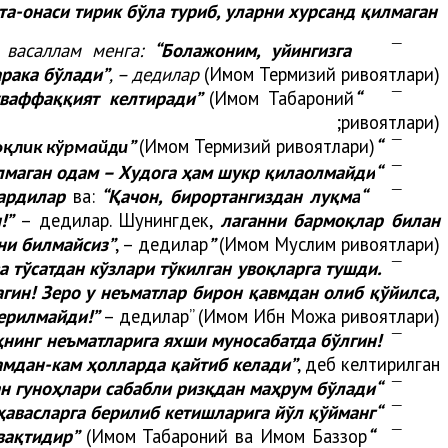
та-онаси тирик бўла туриб, уларни хурсанд қилмаган
и васаллам менга:
“
Болажоним, уйингизга
¯
арака бўлади”
, – дедилар
(Имом Термизий ривоятлари);
(Имом Табароний
“Ризқ талабида барвақт ҳаракат қилинглар! Зеро эрталабдан ҳаракат қилиш барака, муваффаққият келтиради”
¯
ривоятлари);
”
(Имом Термизий ривоятлари);
“
¯
қлик кўрмайди
лмаган одам – Худога ҳам шукр қилаолмайди
“
¯
лардилар
ва:
“Қачон, бирортангиздан луқма
“
¯
!”
– дедилар. Шунингдек,
лаганни бармоқлар билан
ни билмайсиз”
, – дедилар
”
(Имом Муслим ривоятлари);
а тўсатдан кўзлари тўкилган увоқларга тушди.
¯
гин! Зеро у неъматлар бирон қавмдан олиб қўйилса,
ерилмайди!”
– дедилар” (Имом Ибн Можа ривоятлари);
ҳнинг неъматларига яхши муносабатда бўлгин!
¯
камдан-кам ҳолларда қайтиб келади”
, деб келтирилган;
“Албатта банда қилган гуноҳлари сабабли ризқдан маҳрум бўлади”
¯
“Фарзандларингизни одобли қилиб тарбияланг, уларни ўз ҳолларига ташлаб, ҳою-ҳавасларга берилиб кетишларига йўл қўйманг”
¯
(Имом Табароний ва Имом Баззор
“Барвақт туриб ризқларингизни талаб қилинглар. Зеро куннинг аввали – барака ва нажот вақтидир”
¯