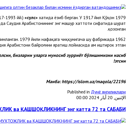
«сулс»
хатида ёзиб берган. У 1917 йил Қўқон
1979 йилда Каъбатуллоҳнинг олтин эшигидаги ёзув ва безакларни ватандошимиз Абдураҳим Амин Бухорий (1917-1993 йй.)
рда Саудия Арабистонининг энг машҳур хаттоти сифатида шуҳрат
қозонган.
тайинланган. 1979 йили нафақага чиққунигача шу фабрикада
дия Арабистони байроғини яратиш лойиҳасида ҳам иштирок этган.
олсин, бизларни уларга муносиб зурриёт бўлишимизни насиб
этсин!
Манба: https://islom.uz/maqola/22196
Published in
Дунё янгиликлари
الإثنين, 20 أيار 2024 00:00
ЖЛИК ва ҚАШШОҚЛИКНИНГ энг катта 72 та САБАБИ