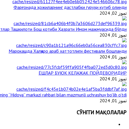
Фарғонада ҳожиларнинг дастлабки гуруҳи кутиб олинди
تموز 02, 2024
тлар Ташкилоти Бош котиби Ҳазрати Имом мажмуасида бўлди
تموز 01, 2024
Марокашда Халқаро араб хаттотлиги фестивали бошланди
تموز 01, 2024
ЁШЛАР БУЮК КЕЛАЖАК ПОЙДЕВОРИДИР
تموز 01, 2024
ining “Hidoya” markazi rahbari bilan mazmunli uchrashuv bo’lib o’tdi
تموز 01, 2024
СЎНГГИ МАҚОЛАЛАР