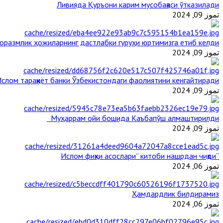
Ливияда Қуръони карим мусобақаси ўтказилади
تموز 09, 2024
оразмлик ҳожиларнинг дастлабки гуруҳи юртимизга етиб келди
تموز 09, 2024
слом тараққиёт банки Ўзбекистондаги фаолиятини кенгайтиради
تموز 09, 2024
Муҳаррам ойи бошида Каъбапўш алмаштирилди
تموز 09, 2024
“Ислом фиқҳи асослари” китоби нашрдан чиқди
تموز 06, 2024
Ҳамдардлик билдирамиз
تموز 06, 2024