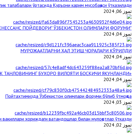
ик талабалари ўртасида Қуръони карим мусобақаси ўтказилади
تموز 06, 2024
"БУЮК АЖДОДЛАР МЕРОСИ – III РЕНЕССАНС ПОЙДЕВОРИ" ЎЗБЕКИСТОН ОЛИМЛАРИ ФОРУМИ
تموز 04, 2024
МУРОЖААТЛАРНИ ҲАЛ ЭТИШ ЧОРАЛАРИ КЎРИЛДИ
تموز 04, 2024
«ЙИЛ ИМОМИ – 2024» КЎРИК ТАНЛОВИНИНГ БУХОРО ВИЛОЯТИ БОСҚИЧИ ЯКУНЛАНДИ
تموز 04, 2024
Пойтахтимизда Ўзбекистон олимлари форуми бўлиб ўтмоқда
تموز 03, 2024
и вакиллари хориждаги ватандошлар билан мулоқотлар ўтказди
تموز 02, 2024