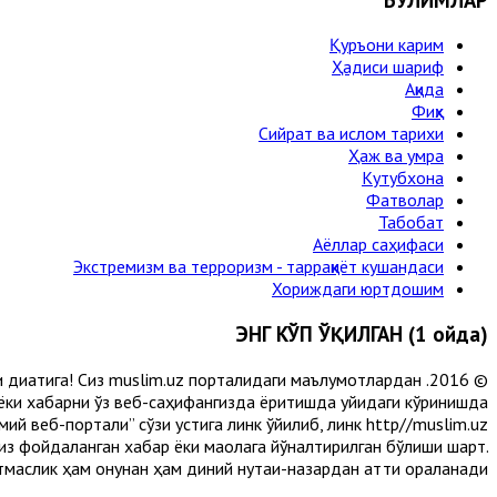
Қуръони карим
Ҳадиси шариф
Ақида
Фиқҳ
Сийрат ва ислом тарихи
Ҳаж ва умра
Кутубхона
Фатволар
Табобат
Аёллар саҳифаси
Экстремизм ва терроризм - тарраққиёт кушандаси
Хориждаги юртдошим
ЭНГ КЎП ЎҚИЛГАН (1 ойда)
и диққатига! Сиз muslim.uz порталидаги маълумотлардан
 ёки хабарни ўз веб-саҳифангизда ёритишда қуйидаги кўринишда
й веб-портали” сўзи устига линк қўйилиб, линк http//muslim.uz
сиз фойдаланган хабар ёки мақолага йўналтирилган бўлиши шарт.
аслик ҳам қонунан ҳам диний нуқтаи-назардан қаттиқ қораланади.