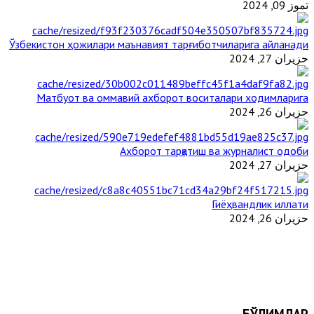
تموز 09, 2024
Ўзбекистон ҳожилари маънавият тарғиботчиларига айланади
حزيران 27, 2024
Матбуот ва оммавий ахборот воситалари ходимларига
حزيران 26, 2024
Ахборот тарқатиш ва журналист одоби
حزيران 27, 2024
Гиёҳвандлик иллати
حزيران 26, 2024
БЎЛИМЛАР