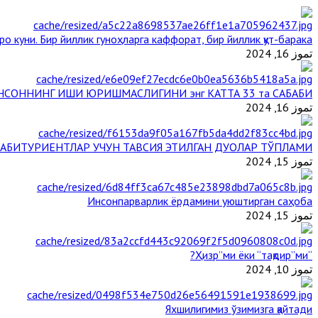
ро куни. Бир йиллик гуноҳларга каффорат, бир йиллик қут-барака
تموز 16, 2024
НСОННИНГ ИШИ ЮРИШМАСЛИГИНИ энг КАТТА 33 та САБАБИ
تموز 16, 2024
АБИТУРИЕНТЛАР УЧУН ТАВСИЯ ЭТИЛГАН ДУОЛАР ТЎПЛАМИ
تموز 15, 2024
Инсонпарварлик ёрдамини уюштирган саҳоба
تموز 15, 2024
“Ҳизр”ми ёки “тақдир”ми?
تموز 10, 2024
Яхшилигимиз ўзимизга қайтади