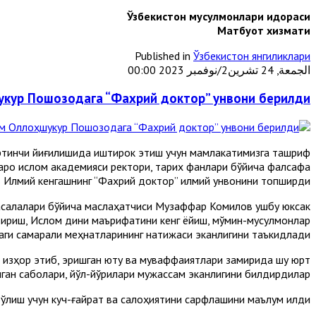
Ўзбекистон мусулмонлари идораси
Матбуот хизмати
Published in
Ўзбекистон янгиликлари
الجمعة, 24 تشرين2/نوفمبر 2023 00:00
кур Пошозодага “Фахрий доктор” унвони берилди
ўртинчи йиғилишида иштирок этиш учун мамлакатимизга ташриф
аро ислом академияси ректори, тарих фанлари бўйича фалсафа
в Илмий кенгашнинг “Фахрий доктор” илмий унвонини топширди.
асалалари бўйича маслаҳатчиси Музаффар Комилов ушбу юксак
ириш, Ислом дини маърифатини кенг ёйиш, мўмин-мусулмонлар
и самарали меҳнатларининг натижаси эканлигини таъкидлади.
зҳор этиб, эришган ютуқ ва муваффақиятлари замирида шу юрт
ган сабоқлари, йўл-йўриқлари мужассам эканлигини билдирдилар.
ўлиш учун куч-ғайрат ва салоҳиятини сарфлашини маълум қилди.