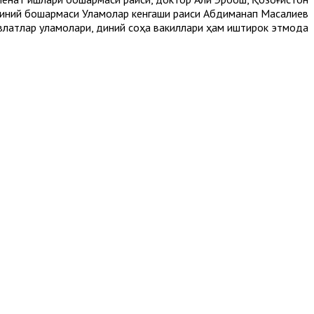
диний бошқармаси Уламолар кенгаши раиси Абдиманап Масалиев
атлар уламолари, диний соҳа вакиллари ҳам иштирок этмоқда...