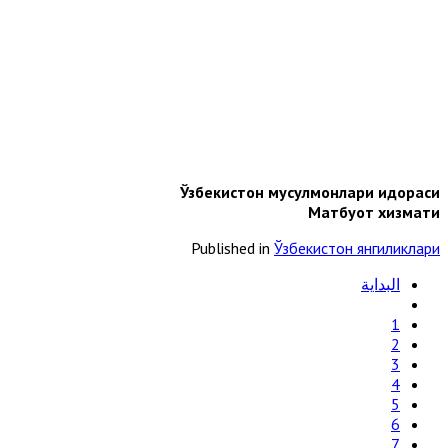
Ўзбекистон мусулмонлари идораси
Матбуот хизмати
Published in
Ўзбекистон янгиликлари
البداية
1
2
3
4
5
6
7