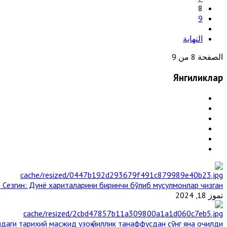
8
9
النهاية
الصفحة 8 من 9
Янгиликлар
 Сезгин: Дунё хариталарини биринчи бўлиб мусулмонлар чизган
تموز 18, 2024
даги тарихий масжид узоқ йиллик танаффусдан сўнг яна очилди