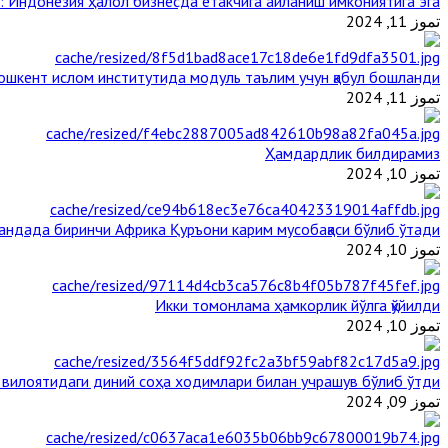
: Индонезия ҳалол бизнесда етакчига айланиш имкониятига эга
تموز 11, 2024
ошкент ислом институтида модуль таълим учун қабул бошланди
تموز 11, 2024
Ҳамдардлик билдирамиз
تموز 10, 2024
гандада биринчи Aфрика Қуръони карим мусобақаси бўлиб ўтади
تموز 10, 2024
Икки томонлама ҳамкорлик йўлга қўйилди
تموز 10, 2024
 вилоятидаги диний соҳа ходимлари билан учрашув бўлиб ўтди
تموز 09, 2024