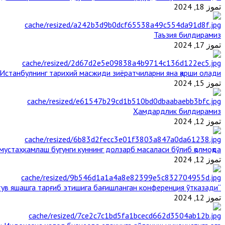
تموز 18, 2024
Таъзия билдирамиз
تموز 17, 2024
Истанбулнинг тарихий масжиди зиёратчиларни яна қарши олади
تموز 15, 2024
Ҳамдардлик билдирамиз
تموز 12, 2024
стаҳкамлаш бугунги куннинг долзарб масаласи бўлиб қолмоқда
تموز 12, 2024
“Ал-Азҳар” Таиландда динларнинг тинч-тотув яшашга тарғиб этишига бағишланган конференция ўтказади
تموز 12, 2024