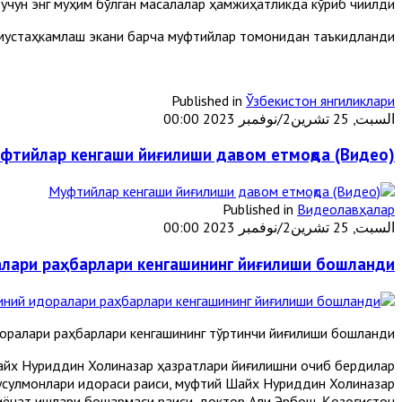
учун энг муҳим бўлган масалалар ҳамжиҳатликда кўриб чиқилди.
и мустаҳкамлаш экани барча муфтийлар томонидан таъкидланди.
Published in
Ўзбекистон янгиликлари
السبت, 25 تشرين2/نوفمبر 2023 00:00
фтийлaр кенгaши йиғилиши дaвом етмоқдa (Видео)
Published in
Видеолавҳалар
السبت, 25 تشرين2/نوفمبر 2023 00:00
алари раҳбарлари кенгашининг йиғилиши бошланди
доралари раҳбарлари кенгашининг тўртинчи йиғилиши бошланди.
йх Нуриддин Холиқназар ҳазратлари йиғилишни очиб бердилар.
усулмонлари идораси раиси, муфтий Шайх Нуриддин Холиқназар
ёнат ишлари бошқармаси раиси, доктор Али Эрбош, Қозоғистон