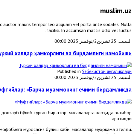
muslim.uz
unc auctor mauris tempor leo aliquam vel porta ante sodales. Nulla
facilisi. In accumsan mattis odio vel luctus.
السبت, 25 تشرين2/نوفمبر 2023 00:00
уркий халқлар ҳамкорлиги ва бирдамлиги намойиши
Published in
Ўзбекистон янгиликлари
السبت, 25 تشرين2/نوفمبر 2023 00:00
фтийлар: «Барча муаммонинг ечими бирдамликда»
долзарб бўлиб турган бир қатор масалаларга алоҳида эътибор
қаратилди.
сломофобияга муросасиз бўлиш каби масалалар муҳокама этилди.