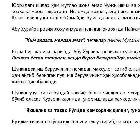
Юқоридаги ишлар ҳам мутлақо жоиз эмас. Чунки ишчи ва
корхона маош ажратади. Исломда вакил ўзига нима вазиф
ўзлаштириш унга ҳалол бўлмайди. Бу ишда алдов, омонатга
Абу Ҳурайра розияллоҳу анҳудан қилинган ривоятда Пайға
“Ким алдаса, мендан эмас”,
деганлар
(Имом Муслим 
Бошқа бир ҳадиси шарифда Абу Ҳурайра розияллоҳу анҳуд
Гапирса
ёлғон
гапиради
,
ваъда
берса
бажармайди
,
омона
Шунингдек, иш берувчининг номидан маҳсулот сотиб олгани
ҳам қайтиб берилган пул, иш берувчининг ҳаққи ҳисобланад
хиёнат ҳисобланади.
Шунинг учун сизга бундай таклиф билан чиқилганда, чег
бўлиб қоласиз. Қуръони каримда гуноҳ ишларда ҳамкорлик қ
“Яхшилик ва тақво йўлида ҳамкорлик қилинг, гу
Бу қилмишининг нотўғри қилётганини тушунтириб, насиҳат қил