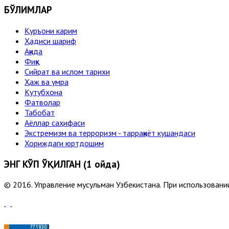
БЎЛИМЛАР
Қуръони карим
Ҳадиси шариф
Ақида
Фиқҳ
Сийрат ва ислом тарихи
Ҳаж ва умра
Кутубхона
Фатволар
Табобат
Аёллар саҳифаси
Экстремизм ва терроризм - тарраққиёт кушандаси
Хориждаги юртдошим
ЭНГ КЎП ЎҚИЛГАН (1 ойда)
© 2016. Управление мусульман Узбекистана. При использовании