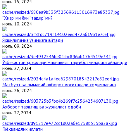
июль. 15, 2024
“Ҳизр”ми ёки “тақдир”ми?
июль. 10, 2024
Яхшилигимиз ўзимизга қайтади
июль. 09, 2024
Ўзбекистон ҳожилари маънавият тарғиботчиларига айланади
июнь. 27, 2024
Матбуот ва оммавий ахборот воситалари ходимларига
июнь. 26, 2024
Ахборот тарқатиш ва журналист одоби
июнь. 27, 2024
Гиёҳвандлик иллати