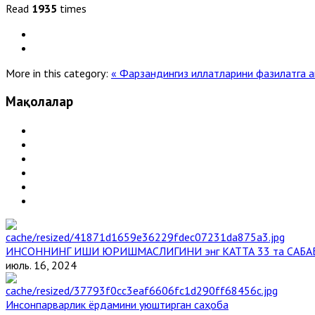
Read
1935
times
More in this category:
« Фарзандингиз иллатларини фазилатга 
Мақолалар
ИНСОННИНГ ИШИ ЮРИШМАСЛИГИНИ энг КАТТА 33 та САБА
июль. 16, 2024
Инсонпарварлик ёрдамини уюштирган саҳоба