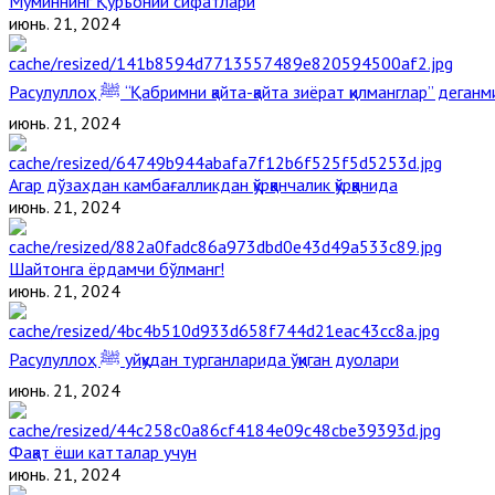
Мўминнинг Қуръоний сифатлари
июнь. 21, 2024
Расулуллоҳ ﷺ “Қабримни қайта-қайта зиёрат қилманглар” дега
июнь. 21, 2024
Агар дўзахдан камбағалликдан қўрққанчалик қўрққанида
июнь. 21, 2024
Шайтонга ёрдамчи бўлманг!
июнь. 21, 2024
Расулуллоҳ ﷺ уйқудан турганларида ўқиган дуолари
июнь. 21, 2024
Фақат ёши катталар учун
июнь. 21, 2024