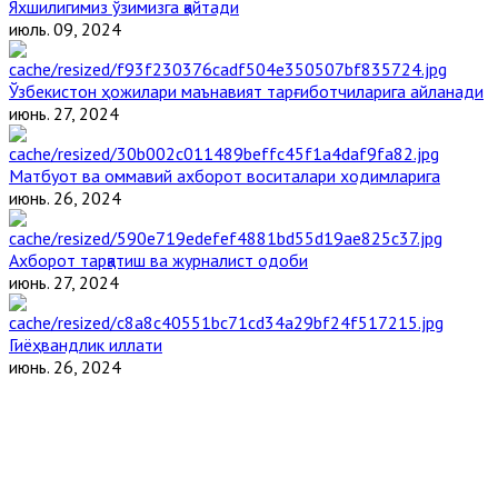
Яхшилигимиз ўзимизга қайтади
июль. 09, 2024
Ўзбекистон ҳожилари маънавият тарғиботчиларига айланади
июнь. 27, 2024
Матбуот ва оммавий ахборот воситалари ходимларига
июнь. 26, 2024
Ахборот тарқатиш ва журналист одоби
июнь. 27, 2024
Гиёҳвандлик иллати
июнь. 26, 2024