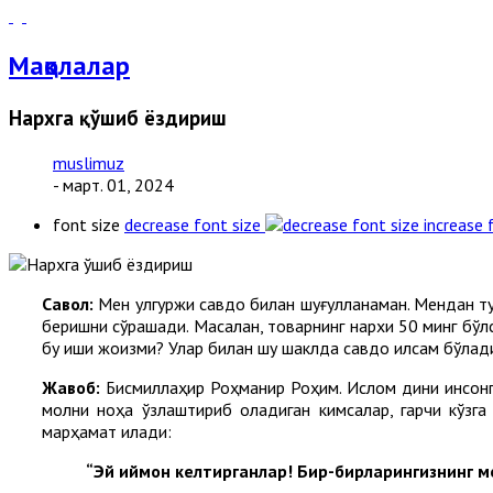
Мақолалар
Нархга қўшиб ёздириш
muslimuz
- март. 01, 2024
font size
decrease font size
increase 
Cавол:
Мен улгуржи савдо билан шуғулланаман. Мендан ту
беришни сўрашади. Масалан, товарнинг нархи 50 минг бўлса
бу иши жоизми? Улар билан шу шаклда савдо қилсам бўлад
Жавоб:
Бисмиллаҳир Роҳманир Роҳим. Ислом дини инсонга
молни ноҳақ ўзлаштириб оладиган кимсалар, гарчи кўз
марҳамат қилади:
“Эй иймон келтирганлар! Бир-бирларингизнинг м