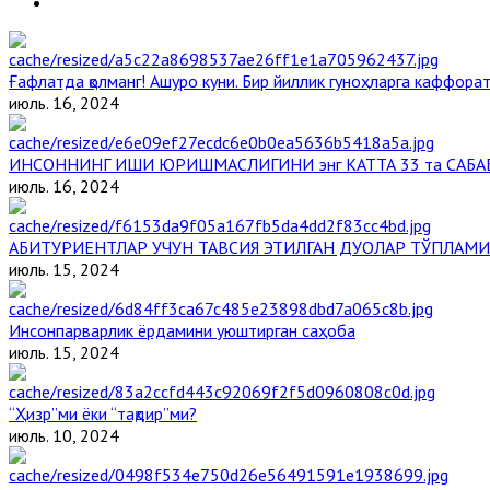
Ғафлатда қолманг! Ашуро куни. Бир йиллик гуноҳларга каффорат,
июль. 16, 2024
ИНСОННИНГ ИШИ ЮРИШМАСЛИГИНИ энг КАТТА 33 та САБА
июль. 16, 2024
АБИТУРИЕНТЛАР УЧУН ТАВСИЯ ЭТИЛГАН ДУОЛАР ТЎПЛАМИ
июль. 15, 2024
Инсонпарварлик ёрдамини уюштирган саҳоба
июль. 15, 2024
“Ҳизр”ми ёки “тақдир”ми?
июль. 10, 2024