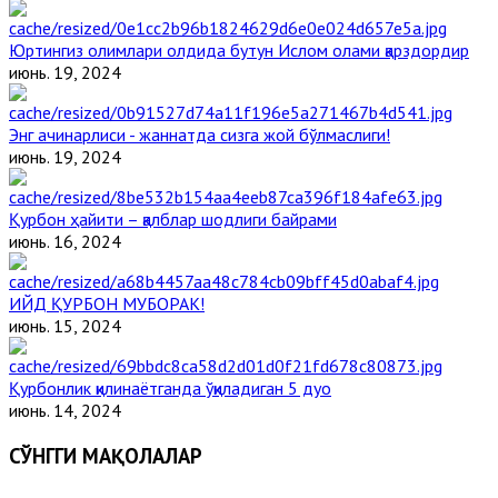
Юртингиз олимлари олдида бутун Ислом олами қарздордир
июнь. 19, 2024
Энг ачинарлиси - жаннатда сизга жой бўлмаслиги!
июнь. 19, 2024
Қурбон ҳайити – қалблар шодлиги байрами
июнь. 16, 2024
ИЙД ҚУРБОН МУБОРАК!
июнь. 15, 2024
Қурбонлик қилинаётганда ўқиладиган 5 дуо
июнь. 14, 2024
СЎНГГИ МАҚОЛАЛАР