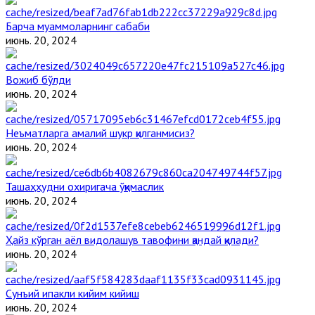
Барча муаммоларнинг сабаби
июнь. 20, 2024
Вожиб бўлди
июнь. 20, 2024
Неъматларга амалий шукр қилганмисиз?
июнь. 20, 2024
Ташаҳҳудни охиригача ўқимаслик
июнь. 20, 2024
Ҳайз кўрган аёл видолашув тавофини қандай қилади?
июнь. 20, 2024
Сунъий ипакли кийим кийиш
июнь. 20, 2024