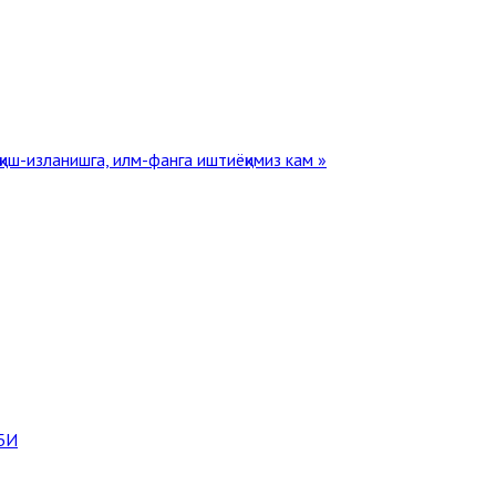
қиш-изланишга, илм-фанга иштиёқимиз кам »
БИ