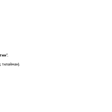
ин".
 тилайман).