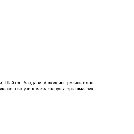
и. Шайтон бандани Аллоҳнинг розилигидан
ояланиш ва унинг васвасаларига эргашмаслик