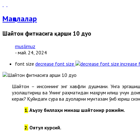
Мақолалар
Шайтон фитнасига қарши 10 дуо
muslimuz
- май. 24, 2024
font size
decrease font size
increase 
Шайтон – инсоннинг энг хавфли душмани. Унга эргашиш
узоқлаштириш ва Унинг раҳматидан маҳрум қилиш учун дои
керак? Қуйидаги сура ва дуоларни мунтазам ўқиб юриш сиз
1.
Аъузу биллаҳи минаш шайтонир рожийм.
2.
Оятул курсий.