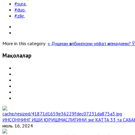
#sura
,
#duo
,
#zikr
,
More in this category:
« Душман қалбингизни улфат қилмадими?
Ў
Мақолалар
ИНСОННИНГ ИШИ ЮРИШМАСЛИГИНИ энг КАТТА 33 та САБА
июль. 16, 2024