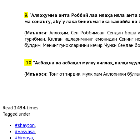
9.
"Аллоҳумма анта Роббий лаа илаҳа илла анта 
ма сонаъту, абу`у лака биниъматика ъалаййа ва 
(
Маъноси:
Аллоҳим, Сен Роббимсан, Сендан бошқа и
турибман. Қилган ишларимнинг ёмонидан Сенинг ном
бўлдим. Менинг гуноҳларимни кечир. Чунки Сендан бо
10.
"
Асбаҳна
ва
асбаҳал
мулку
лиллаҳ
,
валҳамдул
(
Маъноси:
Тонг оттирдик, мулк ҳам Аллоҳники бўлган
Read
2434
times
Tagged under
#shayton
,
#vasvasa
,
#himoya
,