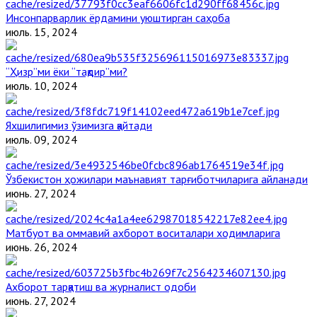
Инсонпарварлик ёрдамини уюштирган саҳоба
июль. 15, 2024
“Ҳизр”ми ёки “тақдир”ми?
июль. 10, 2024
Яхшилигимиз ўзимизга қайтади
июль. 09, 2024
Ўзбекистон ҳожилари маънавият тарғиботчиларига айланади
июнь. 27, 2024
Матбуот ва оммавий ахборот воситалари ходимларига
июнь. 26, 2024
Ахборот тарқатиш ва журналист одоби
июнь. 27, 2024