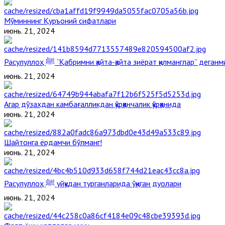
Мўминнинг Қуръоний сифатлари
июнь. 21, 2024
Расулуллоҳ ﷺ “Қабримни қайта-қайта зиёрат қилманглар” дега
июнь. 21, 2024
Агар дўзахдан камбағалликдан қўрққанчалик қўрққанида
июнь. 21, 2024
Шайтонга ёрдамчи бўлманг!
июнь. 21, 2024
Расулуллоҳ ﷺ уйқудан турганларида ўқиган дуолари
июнь. 21, 2024