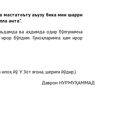
ка мастатоъту
аъузу бика мин шарри
ла анта".
 ваъдамда ва аҳдимда қодир бўлгунимча
иқрор бўлдим. Гуноҳларимга ҳам иқрор
оҳ йўқ. У Зот ягона, шериги йўқдир.)
Даврон НУРМУҲАММАД