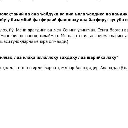
холақтаний ва ана ъабдука ва ана ъала ъаҳдика ва ваъди
абу`у бизамбий фағфирлий фаиннаҳу лаа йағфируз зунуба ил
лоҳ йўқ. Мени яратдинг ва мен Сенинг қулингман. Сенга берган
инг билан паноҳ тилайман. Менга ато қилган неъматларингга 
шқаси гуноҳларни кечира олмайди.)
иллаҳ
,
лаа
илаҳа
иллалл
о
ҳу
ваҳдаҳу
лаа
шарийка
лаҳ
у".
 ҳолда тонг оттирди. Барча ҳамдлар Аллоҳгадир. Аллоҳдан ўзга ил