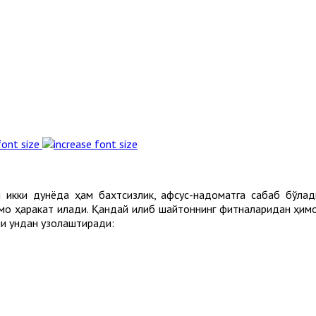
font size
 икки дунёда ҳам бахтсизлик, афсус-надоматга сабаб бўлад
мо ҳаракат қилади. Қандай қилиб шайтоннинг фитналаридан ҳим
ни ундан узоқлаштиради: