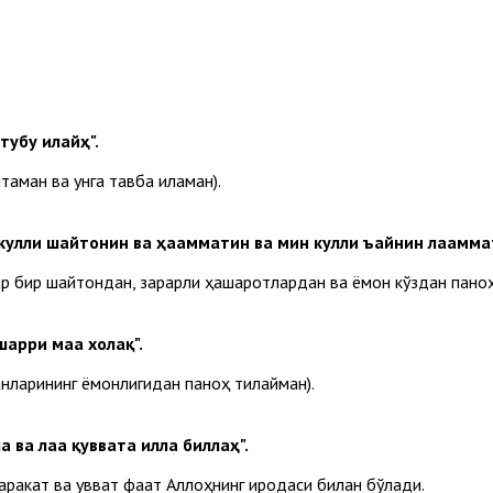
тубу илайҳ".
аман ва унга тавба қиламан).
улли шайтонин ва ҳаамматин ва мин кулли ъайнин лааммат
р бир шайтондан, зарарли ҳашаротлардан ва ёмон кўздан паноҳ
арри маа холақ".
анларининг ёмонлигидан паноҳ тилайман).
 ва лаа қуввата илла биллаҳ".
Ҳаракат ва қувват фақат Аллоҳнинг иродаси билан бўлади.