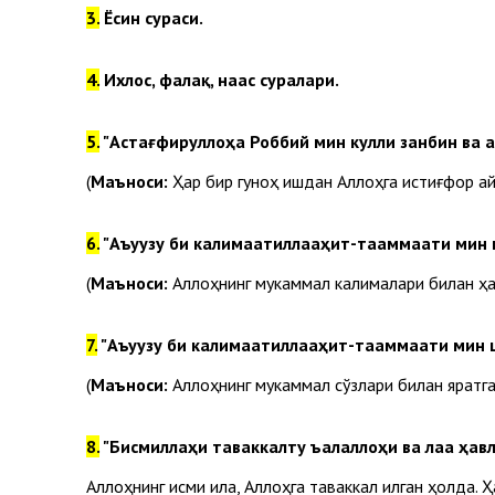
3.
Ёсин сураси.
4.
Ихлос, фалақ, наас суралари.
5.
"Астағфируллоҳа Роббий мин кулли занбин ва а
(
Маъноси:
Ҳар бир гуноҳ ишдан Аллоҳга истиғфор айт
6.
"Аъуузу би калимаатиллааҳит-тааммаати мин к
(
Маъноси:
Аллоҳнинг мукаммал калималари билан ҳа
7.
"Аъуузу би калимаатиллааҳит-тааммаати мин ш
(
Маъноси:
Аллоҳнинг мукаммал сўзлари билан яратг
8.
"Бисмиллаҳи таваккалту ъалаллоҳи ва лаа ҳавла
Аллоҳнинг исми ила, Аллоҳга таваккал қилган ҳолда. 