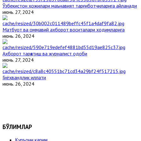
Ўзбекистон ҳожилари маънавият тарғиботчиларига айланади
июнь. 27, 2024
Матбуот ва оммавий ахборот воситалари ходимларига
июнь. 26, 2024
Ахборот тарқатиш ва журналист одоби
июнь. 27, 2024
Гиёҳвандлик иллати
июнь. 26, 2024
БЎЛИМЛАР
Қуръони карим