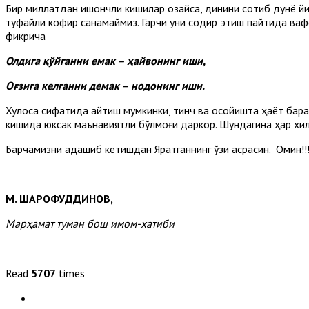
Бир миллатдан ишончли кишилар озайса, динини сотиб дунё йи
туфайли кофир санамаймиз. Гарчи уни содир этиш пайтида ваф
фикрича
Олдига қўйганни емак – ҳайвонинг иши,
Оғзига келганни демак – нодонинг иши.
Хулоса сифатида айтиш мумкинки, тинч ва осойишта ҳаёт барқ
кишида юксак маънавиятли бўлмоғи даркор. Шундагина ҳар хил
Барчамизни адашиб кетишдан Яратганнинг ўзи асрасин. Омин!!
М. ШАРОФУДДИНОВ
,
Марҳамат туман бош имом-хатиби
Read
5707
times