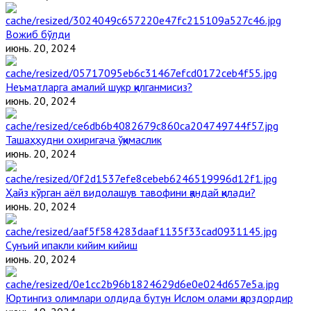
Вожиб бўлди
июнь. 20, 2024
Неъматларга амалий шукр қилганмисиз?
июнь. 20, 2024
Ташаҳҳудни охиригача ўқимаслик
июнь. 20, 2024
Ҳайз кўрган аёл видолашув тавофини қандай қилади?
июнь. 20, 2024
Сунъий ипакли кийим кийиш
июнь. 20, 2024
Юртингиз олимлари олдида бутун Ислом олами қарздордир