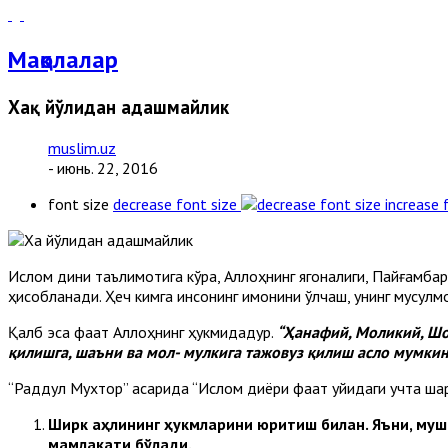
Мақолалар
Хақ йўлидан адашмайлик
muslim.uz
- июнь. 22, 2016
font size
decrease font size
increase 
Ислом дини таълимотига кўра, Аллоҳнинг ягоналиги, Пайғамбар 
ҳисобланади. Ҳеч кимга инсонинг имонини ўлчаш, унинг мусулмон
Қалб эса фақат Аллоҳнинг ҳукмидадур.
“Ҳанафий, Моликий, Шо
қилишга, шаъни ва мол- мулкига тажовуз қилиш асло мумкин
“Раддул Мухтор” асарида “Ислом диёри фақат қуйидаги учта ша
Ширк аҳлининг ҳукмларини юритиш билан. Яъни, муш
мамлакати бўлади.