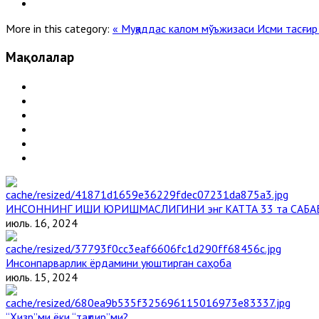
More in this category:
« Муқаддас калом мўъжизаси
Исми тасғир 
Мақолалар
ИНСОННИНГ ИШИ ЮРИШМАСЛИГИНИ энг КАТТА 33 та САБА
июль. 16, 2024
Инсонпарварлик ёрдамини уюштирган саҳоба
июль. 15, 2024
“Ҳизр”ми ёки “тақдир”ми?