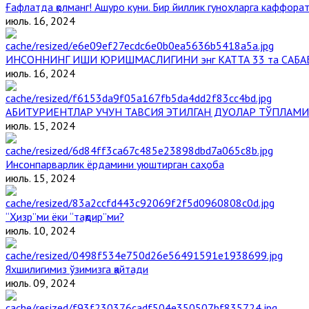
Ғафлатда қолманг! Ашуро куни. Бир йиллик гуноҳларга каффорат,
июль. 16, 2024
ИНСОННИНГ ИШИ ЮРИШМАСЛИГИНИ энг КАТТА 33 та САБА
июль. 16, 2024
АБИТУРИЕНТЛАР УЧУН ТАВСИЯ ЭТИЛГАН ДУОЛАР ТЎПЛАМИ
июль. 15, 2024
Инсонпарварлик ёрдамини уюштирган саҳоба
июль. 15, 2024
“Ҳизр”ми ёки “тақдир”ми?
июль. 10, 2024
Яхшилигимиз ўзимизга қайтади
июль. 09, 2024