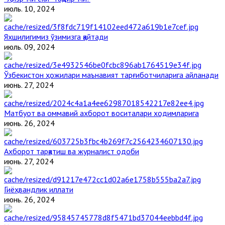
июль. 10, 2024
Яхшилигимиз ўзимизга қайтади
июль. 09, 2024
Ўзбекистон ҳожилари маънавият тарғиботчиларига айланади
июнь. 27, 2024
Матбуот ва оммавий ахборот воситалари ходимларига
июнь. 26, 2024
Ахборот тарқатиш ва журналист одоби
июнь. 27, 2024
Гиёҳвандлик иллати
июнь. 26, 2024