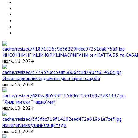
ИНСОННИНГ ИШИ ЮРИШМАСЛИГИНИ энг КАТТА 33 та САБА
июль. 16, 2024
Инсонпарварлик ёрдамини уюштирган саҳоба
июль. 15, 2024
“Ҳизр”ми ёки “тақдир”ми?
июль. 10, 2024
Яхшилигимиз ўзимизга қайтади
июль. 09, 2024