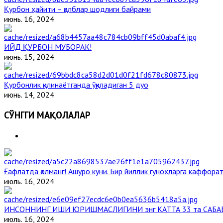
Қурбон ҳайити – қалблар шодлиги байрами
июнь. 16, 2024
ИЙД ҚУРБОН МУБОРАК!
июнь. 15, 2024
Қурбонлик қилинаётганда ўқиладиган 5 дуо
июнь. 14, 2024
СЎНГГИ МАҚОЛАЛАР
Ғафлатда қолманг! Ашуро куни. Бир йиллик гуноҳларга каффорат,
июль. 16, 2024
ИНСОННИНГ ИШИ ЮРИШМАСЛИГИНИ энг КАТТА 33 та САБА
июль. 16, 2024