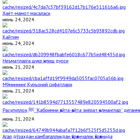
Ҳаёт-мамот масаласи
июнь. 24, 2024
Қайтим
июнь. 24, 2024
Неъматларга шукр қилиш дуоси
июнь. 21, 2024
Мўминнинг Қуръоний сифатлари
июнь. 21, 2024
Расулуллоҳ ﷺ “Қабримни қайта-қайта зиёрат қилманглар” дега
июнь. 21, 2024
Агар дўзахдан камбағалликдан қўрққанчалик қўрққанида