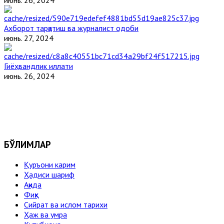
Ахборот тарқатиш ва журналист одоби
июнь. 27, 2024
Гиёҳвандлик иллати
июнь. 26, 2024
БЎЛИМЛАР
Қуръони карим
Ҳадиси шариф
Ақида
Фиқҳ
Сийрат ва ислом тарихи
Ҳаж ва умра