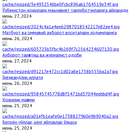
Ўзбекистон ҳожилари маънавият тарғиботчиларига айланади
июнь. 27, 2024
Матбуот ва оммавий ахборот воситалари ходимларига
июнь. 26, 2024
Ахборот тарқатиш ва журналист одоби
июнь. 27, 2024
Гиёҳвандлик иллати
июнь. 26, 2024
Ҳожилик мақоми
июнь. 25, 2024
Бепоён чўллар, кенг яйловлар ўлкаси
июнь. 25, 2024