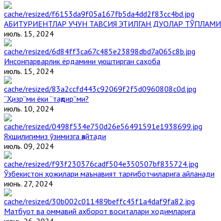
АБИТУРИЕНТЛАР УЧУН ТАВСИЯ ЭТИЛГАН ДУОЛАР ТЎПЛАМИ
июль. 15, 2024
Инсонпарварлик ёрдамини уюштирган саҳоба
июль. 15, 2024
“Ҳизр”ми ёки “тақдир”ми?
июль. 10, 2024
Яхшилигимиз ўзимизга қайтади
июль. 09, 2024
Ўзбекистон ҳожилари маънавият тарғиботчиларига айланади
июнь. 27, 2024
Матбуот ва оммавий ахборот воситалари ходимларига
июнь. 26, 2024