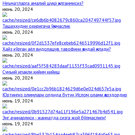
Неъматларга амалий шукр қилганмисиз?
июнь. 20, 2024
Ташаҳҳудни охиригача ўқимаслик
июнь. 20, 2024
Ҳайз кўрган аёл видолашув тавофини қандай қилади?
июнь. 20, 2024
Сунъий ипакли кийим кийиш
июнь. 20, 2024
Юртингиз олимлари олдида бутун Ислом олами қарздордир
июнь. 19, 2024
Энг ачинарлиси - жаннатда сизга жой бўлмаслиги!
июнь. 19, 2024