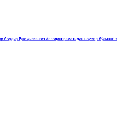
лар бордир
Гуноҳ қилсангиз Аллоҳнинг раҳматидан ноумид бўлманг! 