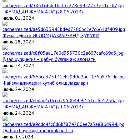
“ЖУМАДАН ЖУМАГАЧА” (28.06.2024)
июль. 01, 2024
Жума_суҳбати ИСЛОМДА ФАРЗАНД ҲУҚУҚИ
июнь. 28, 2024
Гўзал хулқингиз – қабул бўлган ҳаж аломати
июнь. 24, 2024
Файзли ҳожиларни кутиб олиш лаҳзалари
июнь. 24, 2024
“ЖУМАДАН ЖУМАГАЧА” (21.06.2024)
июнь. 24, 2024
Qurbon hayitingiz muborak bo`lsin
июнь. 17, 2024