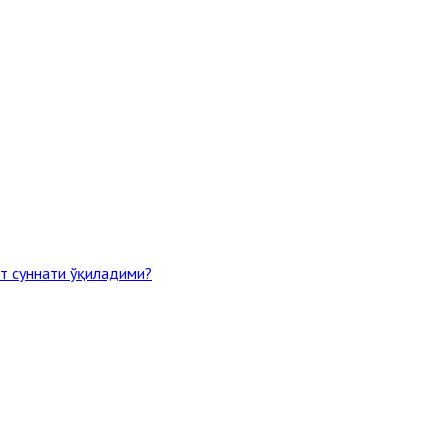
т суннати ўқиладими?