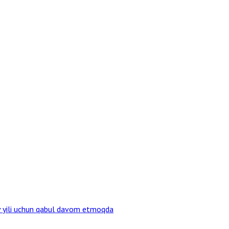
v yili uchun qabul davom etmoqda