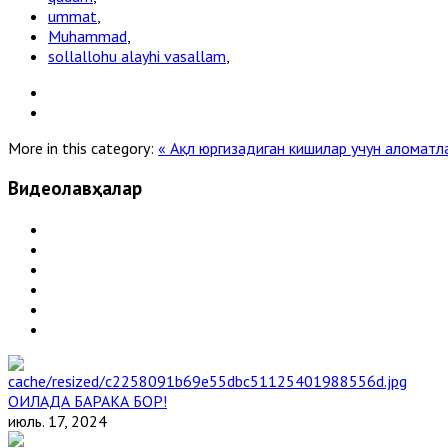
ummat
,
Muhammad
,
sollallohu alayhi vasallam
,
More in this category:
« Ақл юргизадиган кишилар учун аломат
Видеолавҳалар
ОИЛАДА БАРАКА БОР!
июль. 17, 2024