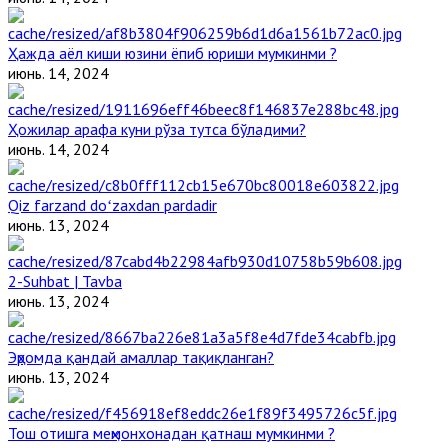
Ҳажда аёл киши юзини ёпиб юриши мумкинми ?
июнь. 14, 2024
Ҳожилар арафа куни рўза тутса бўладими?
июнь. 14, 2024
Qiz farzand doʻzaxdan pardadir
июнь. 13, 2024
2-Suhbat | Tavba
июнь. 13, 2024
Эҳромда қандай амаллар тақиқланган?
июнь. 13, 2024
Тош отишга меҳмонхонадан қатнаш мумкинми ?