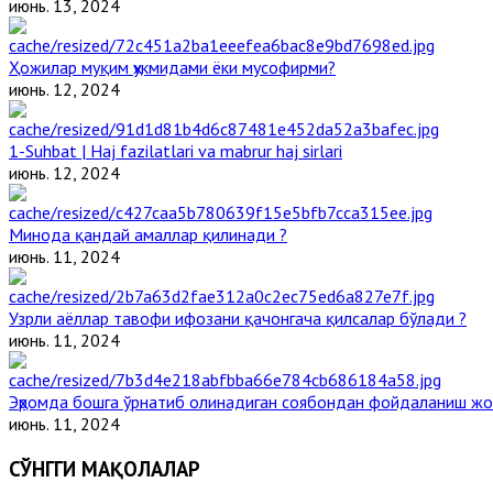
июнь. 13, 2024
Ҳожилар муқим ҳукмидами ёки мусофирми?
июнь. 12, 2024
1-Suhbat | Haj fazilatlari va mabrur haj sirlari
июнь. 12, 2024
Минода қандай амаллар қилинади ?
июнь. 11, 2024
Узрли аёллар тавофи ифозани қачонгача қилсалар бўлади ?
июнь. 11, 2024
Эҳромда бошга ўрнатиб олинадиган соябондан фойдаланиш жо
июнь. 11, 2024
СЎНГГИ МАҚОЛАЛАР