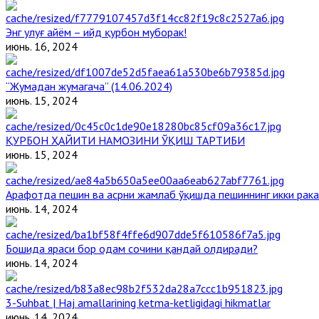
Энг улуғ айём – ийд қурбон муборак!
июнь. 16, 2024
“Жумадан жумагача” (14.06.2024)
июнь. 15, 2024
ҚУРБОН ҲАЙИТИ НАМОЗИНИ ЎҚИШ ТАРТИБИ
июнь. 15, 2024
Арафотда пешин ва асрни жамлаб ўқишда пешиннинг икки рака
июнь. 14, 2024
Бошида яраси бор одам сочини қандай олдиради?
июнь. 14, 2024
3-Suhbat | Haj amallarining ketma-ketligidagi hikmatlar
июнь. 14, 2024