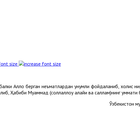
font size
 балки Аллоҳ берган неъматлардан унумли фойдаланиб, холис ни
 келиб, Ҳабиби Муҳаммад (соллаллоҳу алайҳи ва саллам)нинг уммат
Ўзбекистон м