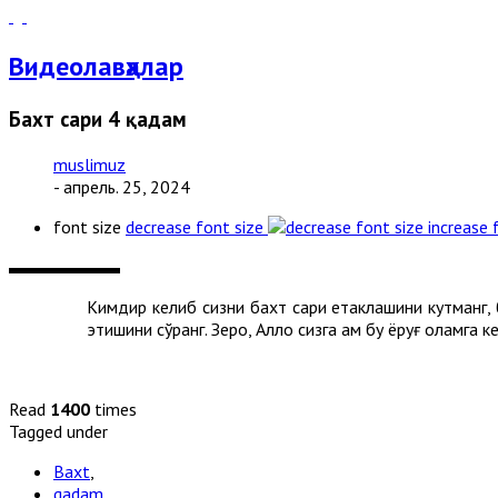
Видеолавҳалар
Бахт сари 4 қадам
muslimuz
- апрель. 25, 2024
font size
decrease font size
increase 
Кимдир келиб сизни бахт сари етаклашини кутманг,
этишини сўранг. Зеро, Аллоҳ сизга ҳам бу ёруғ оламга
Read
1400
times
Tagged under
Baxt
,
qadam
,