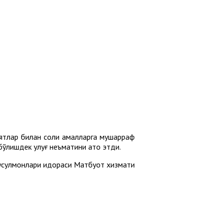
ятлар билан солиҳ амалларга мушарраф
и бўлишдек улуғ неъматини ато этди.
усулмонлари идораси Матбуот хизмати