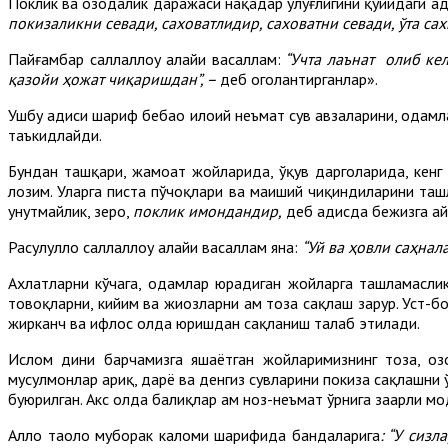
Поклик ва озодалик даражаси нақадар улуғлигини қуйидаги ҳ
покизаликни севади, саховатлидир, саховатни севади, ўта сах
Пайғамбар саллаллоҳу алайҳи васаллам:
“Учта лаънат олиб кел
қазойи ҳожат чиқаришдан”, –
деб огоҳлантирганлар».
Ушбу ҳадиси шариф бебаҳо илоҳий неъмат сув ҳавзаларини, одам
таъкидлайди.
Бундан ташқари, жамоат жойларида, ўқув даргоҳларида, кен
лозим. Уларга писта пўчоқлари ва маиший чиқиндиларини таш
унутмайлик, зеро,
поклик имондандир
,
деб ҳадисда бежизга ай
Расулуллоҳ саллаллоҳу алайҳи васаллам яна:
“Уй ва ҳовли саҳнал
Ахлатларни кўчага, одамлар юрадиган жойларга ташламаслик,
товоқларни, кийим ва жиҳозларни ҳам тоза сақлаш зарур. Уст-б
жирканч ва ифлос ҳолда юришдан сақланиш талаб этилади.
Ислом дини барчамизга яшаётган жойларимизнинг тоза, оз
мусулмонлар ариқ, дарё ва денгиз сувларини покиза сақлашни 
буюрилган. Акс ҳолда балиқлар ҳам ноз-неъмат ўрнига заҳарли 
Аллоҳ таоло муборак каломи шарифида бандаларига
: “У сиз