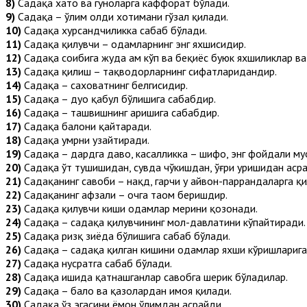
8)
Садақа хато ва гуноҳларга каффорат бўлади.
9)
Садақа – ўлим олди хотимани гўзал қилади.
10)
Садақа хурсандчиликка сабаб бўлади.
11)
Садақа қилувчи – одамларнинг энг яхшисидир.
12)
Садақа соҳибига жуда ҳам кўп ва беқиёс буюк яхшиликлар ва
13)
Садақа қилиш – тақводорларнинг сифатларидандир.
14)
Садақа – саховатнинг белгисидир.
15)
Садақа – дуо қабул бўлишига сабабдир.
16)
Садақа – ташвишнинг аришига сабабдир.
17)
Садақа балони қайтаради.
18)
Садақа умрни узайтиради.
19)
Садақа – дардга даво, касалликка – шифо, энг фойдали м
20)
Садақа ўт тушишидан, сувда чўкишдан, ўғри уришидан асра
21)
Садақанинг савоби – нақд, гарчи у ҳайвон-паррандаларга қил
22)
Садақанинг афзали – очга таом беришдир.
23)
Садақа қилувчи киши одамлар меҳрини қозонади.
24)
Садақа – садақа қилувчининг мол-давлатини кўпайтиради.
25)
Садақа ризқ зиёда бўлишига сабаб бўлади.
26)
Садақа – садақа қилган кишини одамлар яхши кўришларига
27)
Садақа нусратга сабаб бўлади.
28)
Садақа ишида қатнашганлар савобга шерик бўладилар.
29)
Садақа – бало ва қазолардан ҳимоя қилади.
30)
Садақа ўз эгасини ёмон ўлимдан асрайди.