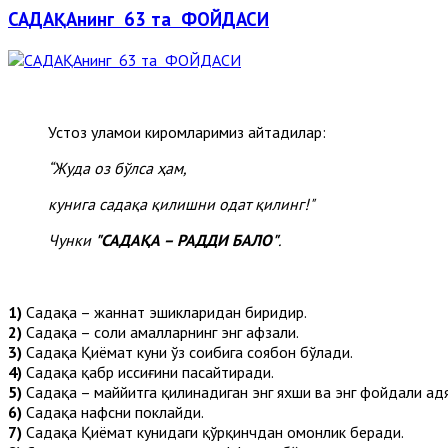
САДАҚАнинг 63 та ФОЙДАСИ
Устоз уламои киромларимиз айтадилар:
“Жуда оз бўлса ҳам,
кунига садақа қилишни одат қилинг!"
Чунк
и
"САДАҚА – РАДДИ БАЛО"
.
1)
Садақа – жаннат эшикларидан биридир.
2)
Садақа – солиҳ амалларнинг энг афзали.
3)
Садақа Қиёмат куни ўз соҳибига соябон бўлади.
4)
Садақа қабр иссиғини пасайтиради.
5)
Садақа – маййитга қилинадиган энг яхши ва энг фойдали ҳадя
6)
Садақа нафсни поклайди.
7)
Садақа Қиёмат кунидаги қўрқинчдан омонлик беради.