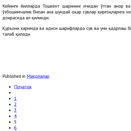
Кейинги йилларда Тошкент шаҳрининг ичидан ўтган анҳор
ўзбошимчалик билан ана шундай оқар сувлар қирғоқларига н
доирасида ҳал қилинди.
Қуръони каримда ва ҳадиси шарифларда сув ва уни қадрлаш б
талаб қилади.
Published in
Мақолалар
Початок
1
2
3
4
5
6