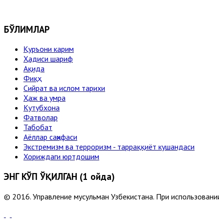
БЎЛИМЛАР
Қуръони карим
Ҳадиси шариф
Ақида
Фиқҳ
Сийрат ва ислом тарихи
Ҳаж ва умра
Кутубхона
Фатволар
Табобат
Аёллар саҳифаси
Экстремизм ва терроризм - тарраққиёт кушандаси
Хориждаги юртдошим
ЭНГ КЎП ЎҚИЛГАН (1 ойда)
© 2016. Управление мусульман Узбекистана. При использовании