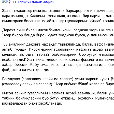
Жаннатмакон юртимизда экологик барқарорликни таъминлаш, 
қаратилмоқда. Халқимиз меҳнаткаш, азалдан бир парча ердан 
омилкорлик билан иш тутаётган юртдошларимиз кўплаб топил
Дарахт экиш билан инсон ўзидан кейин садақаи жория қилган б
“Агар бирор банда бирон кўчат экадиган бўлса, ундан инсон, ҳа
Бу амалнинг деҳқонга нафақат тириклигида, балки, вафотидан
айтиб туради. Инсон ернинг гўзаллигини нафақат асраб авай
келажак авлодга табиий бойликларини бус-бутун еткази
ҳисобланади.Кўчат экиш, деҳқончилик қилиш фазилати ва аҳам
хабар беради. Ушбу амал инсонга нафақат тириклигида, ба
фойдасига хизмат қилади.
Расулуллоҳ (соллаллоҳу алайҳи ва саллам) умматларини кўчат ў
(соллаллоҳу алайҳи ва саллам): “Агар қиёмат бўлиб қолса ва би
Инсон ернинг гўзаллигини нафақат асраб-авайлаши, балки уни
табиий бойликларини бус-бутун етказиш, экологик муаммола
вазифалардан бири хисобланади.