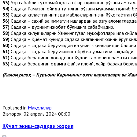
53)
Узр сабабли тутолмай қолган фарз қилинган рўзани ҳам са
54)
Садақа Рамазон ойида тутилган рўзани мукаммал қилиб бе
55)
Садақа қилаётганингизда маблағларингизни йўқотаётган бўл
56)
Садақа – сахий ва ҳимматли ишлардан ва эзгу аломатларда
57)
Садақа – дуонинг ижобат бўлишига сабабчидир.
58)
Садақа қилувчиларни Ўзининг гўзал мукофотлари ила сийла
59)
Садақа – Қиёмат кунида садақа қилганнинг юзини ёруғ қил
60)
Садақа – садақа берувчидан ва унинг яқинларидан балони
61)
Садақа – садақа берувчининг обрў ва ҳурматини сақлайди.
62)
Садақа берадиган хонадонга Худои таолонинг раҳмати ёғил
63)
Садақа берадиган одамга файзу илоҳий, хайр-барака берил
(Каломуллоҳ – Қуръони Каримнинг ояти карималари ва Жан
Published in
Мақолалар
Вівторок, 02 апрель 2024 00:00
Кўчат экиш-садақаи жория