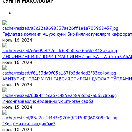
СЎНГГИ МАҚОЛАЛАР
Ғафлатда қолманг! Ашуро куни. Бир йиллик гуноҳларга каффорат
июль. 16, 2024
ИНСОННИНГ ИШИ ЮРИШМАСЛИГИНИ энг КАТТА 33 та САБА
июль. 16, 2024
АБИТУРИЕНТЛАР УЧУН ТАВСИЯ ЭТИЛГАН ДУОЛАР ТЎПЛАМИ
июль. 15, 2024
Инсонпарварлик ёрдамини уюштирган саҳоба
июль. 15, 2024
“Ҳизр”ми ёки “тақдир”ми?
июль. 10, 2024