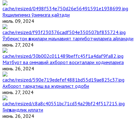
Яхшилигимиз ўзимизга қайтади
июль. 09, 2024
Ўзбекистон ҳожилари маънавият тарғиботчиларига айланади
июнь. 27, 2024
Матбуот ва оммавий ахборот воситалари ходимларига
июнь. 26, 2024
Ахборот тарқатиш ва журналист одоби
июнь. 27, 2024
Гиёҳвандлик иллати
июнь. 26, 2024