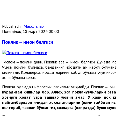
Published in
Мақолалар
Понеділок, 18 март 2024 00:00
Поклик ‒ имон белгиси
Ислом ‒ поклик дини. Поклик эса ‒ имон белгиси. Дунёда Ис
Чунки поклик бўлмаса, банданинг ибодати ҳам қабул бўлмай
қилинади. Қолаверса, ибодатларнинг қабул бўлиши учун инсон
холи бўлиши керак.
Покиза одамдан ифлослик, разиллик чиқмайди. Поклик ‒ чин
кўрадиган кишилар бор. Аллоҳ эса покланувчиларни сева
ҳозирги ҳолат узра ташлаб қўювчи эмас. У ҳали пок 
пайғамбарлари ичидан хоҳлаганларини (илми ғайбдан қис
келтириб, тақволи бўлсангиз, сизларга (охиратда) буюк мук