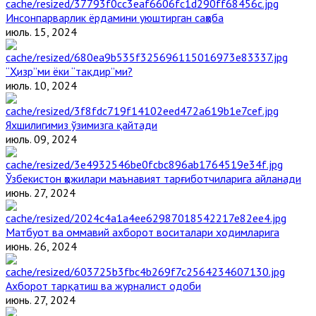
Инсонпарварлик ёрдамини уюштирган саҳоба
июль. 15, 2024
“Ҳизр”ми ёки “тақдир”ми?
июль. 10, 2024
Яхшилигимиз ўзимизга қайтади
июль. 09, 2024
Ўзбекистон ҳожилари маънавият тарғиботчиларига айланади
июнь. 27, 2024
Матбуот ва оммавий ахборот воситалари ходимларига
июнь. 26, 2024
Ахборот тарқатиш ва журналист одоби
июнь. 27, 2024