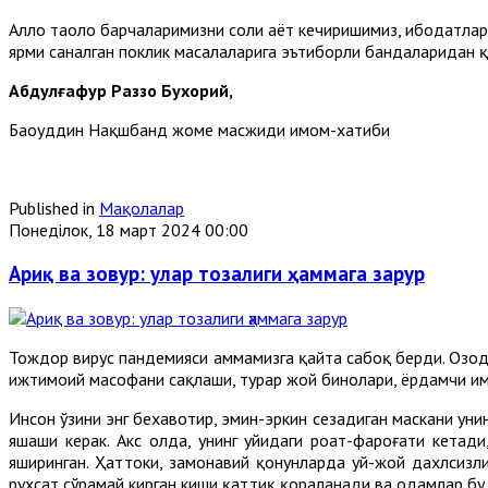
Аллоҳ таоло барчаларимизни солиҳ ҳаёт кечиришимиз, ибодатла
ярми саналган поклик масалаларига эътиборли бандаларидан қ
Абдулғафур Раззоқ Бухорий,
Баҳоуддин Нақшбанд жоме масжиди имом-хатиби
Published in
Мақолалар
Понеділок, 18 март 2024 00:00
Ариқ ва зовур: улар тозалиги ҳаммага зарур
Тождор вирус пандемияси ҳаммамизга қайта сабоқ берди. Озода
ижтимоий масофани сақлаши, турар жой бинолари, ёрдамчи им
Инсон ўзини энг бехавотир, эмин-эркин сезадиган маскани уни
яшаши керак. Акс ҳолда, унинг уйидаги роҳат-фароғати кетад
яширинган. Ҳаттоки, замонавий қонунларда уй-жой дахлсизлиг
рухсат сўрамай кирган киши қаттиқ қораланади ва одамлар бу