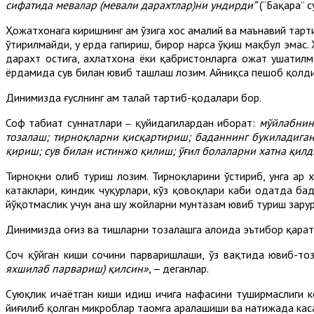
сифатида мевалар (мевали дарахтлар)ни ундирди”
(“Бақара” с
Ҳожатхонага киришнинг ҳам ўзига хос амалий ва маънавий тарт
ўтирилмайди, у ерда гапириш, бирор нарса ўқиш мақбул эмас. 
дарахт остига, ахлатхона ёки қабристонларга ҳожат ушатилм
ёрдамида сув билан ювиб ташлаш лозим. Айниқса пешоб қолдиқ
Динимизда ғуслнинг ҳам талай тартиб-қодалари бор.
Соф табиат суннатлари ‒ қуйидагилардан иборат:
мўйлабнинг
тозалаш; тирноқларни қисқартириш; баданнинг букиладига
қириш; сув билан истинжо қилиш; ўғил болаларни хатна қил
Тирноқни олиб туриш лозим. Тирноқларини ўстириб, унга ҳар
катаклари, киндик чуқурлари, кўз қовоқлари каби одатда бад
йўқотмаслик учун ана шу жойларни мунтазам ювиб туриш зарур
Динимизда оғиз ва тишларни тозалашга алоҳида эътибор қарат
Соч қўйган киши сочини парваришлаши, ўз вақтида ювиб-тоза
яхшилаб парвариш)
қилсин»
,
‒
деганлар.
Суюқлик ичаётган киши идиш ичига нафасини туширмаслиги ке
йиғилиб қолган микроблар таомга аралашиши ва натижада кас