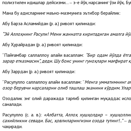
полиэтилен идишлар дейсизми... ‒ эҳ-ҳе йўқ нарсанинг ўзи йўқ.
Мана бу ҳадисларнинг маъно-мазмунига эътибор берайлик:
Абу Барза Асламийдан (р. а.) ривоят қилинади:
“Эй Аллоҳнинг Расули! Мени жаннатга киритадиган амалга йўл
Абу Ҳурайрадан (р. а.) ривоят қилинади:
“Пайғамбар саллаллоҳу алайҳи васаллам:
“Бир одам йўлда ётг
зарар етказмасин”, деди. Шу боис унинг гуноҳлари мағфират 
Абу Заррдан (р. а.) ривоят қилинади:
“Расулуллоҳ саллаллоҳу алайҳи васаллам: “
Менга умматимнинг а
озор берувчи нарсаларни олиб ташлаш эканини кўрдим. Ула
Озодалик энг олий даражада тарғиб қилинган муқаддас ислом
саналади.
Расулуллоҳ (с. а. в.):
«Албатта, Аллоҳ хушҳолдир – хушҳолли
сахийликни севади. Бас, ҳовлиларингизни озода тутинг!
..”
‒ д
чақиради.