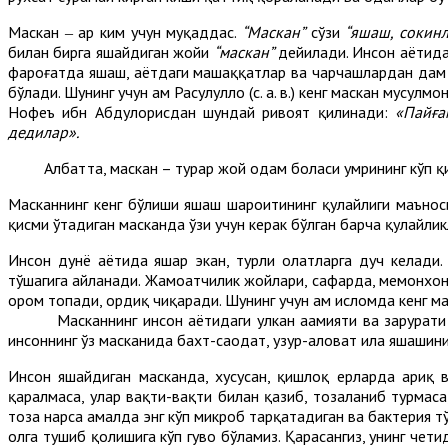
Маскан ‒ ҳар ким учун муқаддас.
“
Маскан
”
сўзи
“яшаш, сокин
билан бирга яшайдиган жойи
“маскан”
дейилади. Инсон ҳаётида
фароғатда яшаш, ҳаётдаги машаққатлар ва чарчашлардан дам о
бўлади. Шунинг учун ҳам Расулуллоҳ (с. а. в.) кенг маскан мусу
Нофеъ ибн Абдулҳорисдан шундай ривоят қилинади:
«Пайғ
дедилар».
Албатта, маскан – турар жой одам боласи умрининг кўп қисм
Масканнинг кенг бўлиши яшаш шароитининг қулайлиги маъноси
қисми ўтадиган масканда ўзи учун керак бўлган барча қулайли
Инсон дунё ҳаётида яшар экан, турли ҳолатларга дуч келади
тўшагига айланади. Жамоатчилик жойлари, сафарда, меҳмонхона
ором топади, ҳордиқ чиқаради. Шунинг учун ҳам исломда кенг 
Масканнинг инсон ҳаётидаги улкан аҳамияти ва зарурати э
инсоннинг ўз масканида бахт-саодат, ҳузур-ҳаловат ила яшашин
Инсон яшайдиган масканда, хусусан, қишлоқ ерларда ариқ в
қаралмаса, улар вақти-вақти билан қазиб, тозаланиб турмаса, 
тоза нарса амалда энг кўп микроб тарқатадиган ва бактерия тў
ҳолга тушиб қолишига кўп гувоҳ бўламиз. Қарасангиз, унинг че