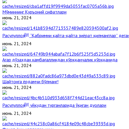
Мўминнинг Қуръоний сифатлари
июнь. 21, 2024
Расулуллоҳ ﷺ “Қабримни қайта-қайта зиёрат қилманглар” де
июнь. 21, 2024
Агар дўзахдан камбағалликдан қўрққанчалик қўрққанида
июнь. 21, 2024
Шайтонга ёрдамчи бўлманг!
июнь. 21, 2024
Расулуллоҳ ﷺ уйқудан турганларида ўқиган дуолари
июнь. 21, 2024