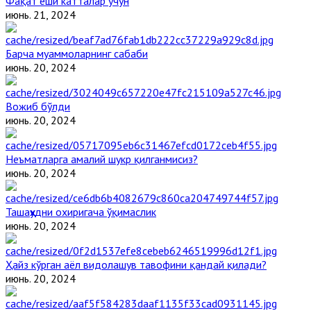
Фақат ёши катталар учун
июнь. 21, 2024
Барча муаммоларнинг сабаби
июнь. 20, 2024
Вожиб бўлди
июнь. 20, 2024
Неъматларга амалий шукр қилганмисиз?
июнь. 20, 2024
Ташаҳҳудни охиригача ўқимаслик
июнь. 20, 2024
Ҳайз кўрган аёл видолашув тавофини қандай қилади?
июнь. 20, 2024