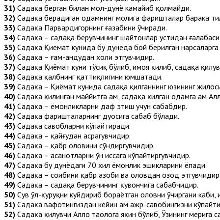
31)
Садақа берган билан мол-дунё камайиб қолмайди.
32)
Садақа берадиган одамнинг молига фаришталар барака ти
33)
Садақа Парвардигорнинг ғазабини ўчиради.
34)
Садақа – садақа берувчининг шайтонлар устидан ғалабаси
35)
Садақа Қиёмат кунида бу дунёда бой берилган нарсаларга
36)
Садақа – ғам-андуҳдан холи этгувчидир.
37)
Садақа Қиёмат куни тўсиқ бўлиб, ҳимоя қилиб, садақа қилу
38)
Садақа қалбнинг қаттиқлигини юмшатади.
39)
Садақа – Қиёмат кунида садақа қилганнинг юзининг жилос
40)
Садақа қилинган маййитга ҳам, садақа қилган одамга ҳам Ал
41)
Садақа – ёмонликларни даф этиш учун сабабдир.
42)
Садақа фаришталарнинг дуосига сабаб бўлади.
43)
Садақа савобларни кўпайтиради.
44)
Садақа – қайғудан асрагувчидир.
45)
Садақа – қабр оловини сўндиргувчидир.
46)
Садақа – ҳасанотларни ўн ҳиссага кўпайтиргувчидир.
47)
Садақа бу дунёдаги 70 хил ёмонлик эшикларини ёпади.
48)
Садақа – соҳибини қабр азоби ва оловдан озод этгувчидир
49)
Садақа – садақа берувчининг қувончига сабабчидир.
50)
Сув ҳўл-қуруқни куйдириб бораётган оловни ўчиргани каби, 
51)
Садақа вафотингиздан кейин ҳам ажр-савобингизни кўпайти
52)
Садақа қилувчи Аллоҳ таолога яқин бўлиб, Ўзининг меҳрига 