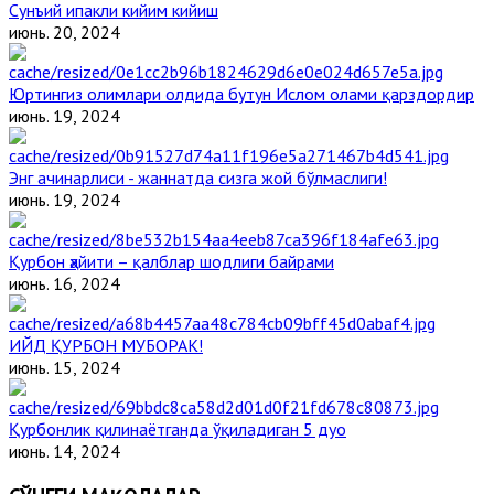
Сунъий ипакли кийим кийиш
июнь. 20, 2024
Юртингиз олимлари олдида бутун Ислом олами қарздордир
июнь. 19, 2024
Энг ачинарлиси - жаннатда сизга жой бўлмаслиги!
июнь. 19, 2024
Қурбон ҳайити – қалблар шодлиги байрами
июнь. 16, 2024
ИЙД ҚУРБОН МУБОРАК!
июнь. 15, 2024
Қурбонлик қилинаётганда ўқиладиган 5 дуо
июнь. 14, 2024