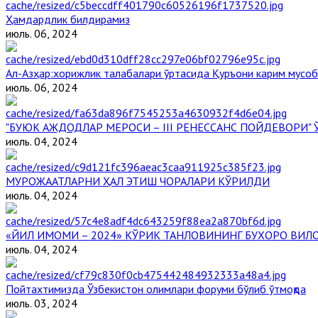
Ҳамдардлик билдирамиз
июль. 06, 2024
Aл-Aзҳар:хорижлик талабалари ўртасида Қуръони карим мусоб
июль. 06, 2024
"БУЮК АЖДОДЛАР МЕРОСИ – III РЕНЕССАНС ПОЙДЕВОРИ
июль. 04, 2024
МУРОЖААТЛАРНИ ҲАЛ ЭТИШ ЧОРАЛАРИ КЎРИЛДИ
июль. 04, 2024
«ЙИЛ ИМОМИ – 2024» КЎРИК ТАНЛОВИНИНГ БУХОРО ВИЛ
июль. 04, 2024
Пойтахтимизда Ўзбекистон олимлари форуми бўлиб ўтмоқда
июль. 03, 2024