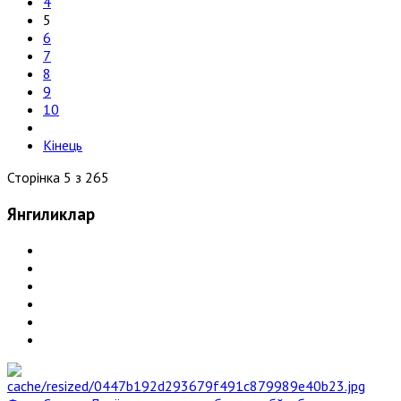
4
5
6
7
8
9
10
Кінець
Сторінка 5 з 265
Янгиликлар