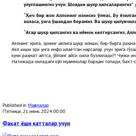
улуғлашингиз учун. Шоядки шукр қилсаларингиз”
“Ҳеч бир жон Аллоҳнинг изнисиз ўлмас. Бу ёзилг
хоҳласа, унга ўшандан берамиз. Ва шукр қилувчи
“Агар шукр қилсангиз ва иймон келтирсангиз, Алл
Аёлнинг эрига, эрнинг аёлига шукр қилиши, бир-бирга раҳ
Аёл киши эри унга инфоқ қилаётган нарсалар учун эрига гў
куни раҳмат айтса, ўйланг қайси оила бузлилади?! Чунки и
Натижада оиладаги кўп муаммолар барҳам топади, бахт-со
Published in
Мақолалар
П'ятниця, 21 июнь 2024 00:00
Фақат ёши катталар учун