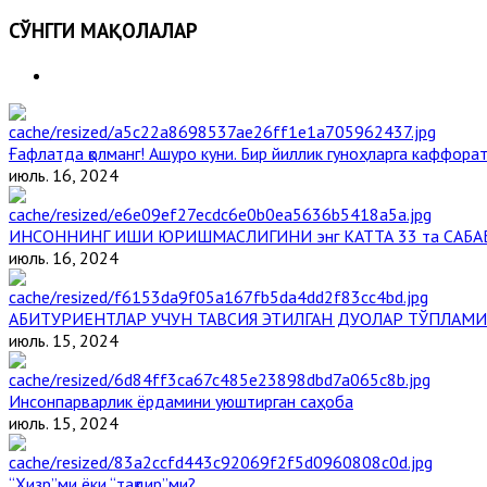
СЎНГГИ МАҚОЛАЛАР
Ғафлатда қолманг! Ашуро куни. Бир йиллик гуноҳларга каффорат,
июль. 16, 2024
ИНСОННИНГ ИШИ ЮРИШМАСЛИГИНИ энг КАТТА 33 та САБА
июль. 16, 2024
АБИТУРИЕНТЛАР УЧУН ТАВСИЯ ЭТИЛГАН ДУОЛАР ТЎПЛАМИ
июль. 15, 2024
Инсонпарварлик ёрдамини уюштирган саҳоба
июль. 15, 2024
“Ҳизр”ми ёки “тақдир”ми?