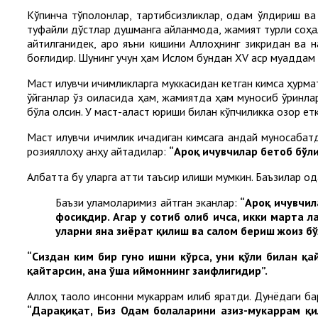
Кўпинча тўполонлар, тартибсизликлар, одам ўлдириш ва 
туфайли дўстлар душманга айланмоқда, жамият турли соҳала
айтилганидек, ароқ яъни кишини Аллоҳнинг зикридан ва н
боғлиқдир. Шунинг учун ҳам Ислом бундан XV аср муқаддам 
Маст қилувчи ичимликларга муккасидан кетган кимса ҳурмат
қўйганлар ўз оиласида ҳам, жамиятда ҳам муносиб ўринлар
бўла олсин. У маст-аласт юриши билан кўпчиликка озор ет
Маст қилувчи ичимлик ичадиган кимсага қандай муносабат
розияллоҳу анҳу айтадилар:
“Ароқ ичувчилар бетоб бўли
Албатта бу уларга қаттиқ таъсир қилиши мумкин. Баъзилар 
Баъзи уламоларимиз айтган эканлар:
“Ароқ ичувчил
фосиқдир. Агар у сотиб олиб ичса, икки марта л
уларни яна зиёрат қилиш ва салом бериш жоиз бўл
“Сиздан ким бир гуноҳ ишни кўрса, уни қўли билан қа
қайтарсин, ана ўша иймоннинг заифлигидир”.
Аллоҳ таоло инсонни мукаррам қилиб яратди. Дунёдаги бар
“Дарҳақиқат, Биз Одам болаларини азиз-мукаррам қ