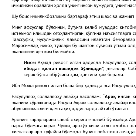
ичкиликни қоралаган ҳолда унинг инсон вужудига, унинг нас
Шу боис ичкиликбозликни бартараф этиш шахс ва жамият
Минг афсуслар бўлсинки, бугунга келиб муқаддас кито
истеъмол қилишдан огоҳлантирган, кўпгина маъсиятларга с
Таассуфки, мусулмонлик даъвосини қилаётган бечорала
Маросимлар, никоҳ тўйлари бу шайтон сувисиз ўтмай қолд
эканлигини ҳеч ким билмайди.
Имом Аҳмад ривоят қилган ҳадисда Расулуллоҳ со
ибодат қилган кишидек йўлиқади”,
деганлар. Саба
керак бўлса обрўсини ҳам, ҳаётини ҳам беради.
Ибн Можа ривоят қилган бошқа бир ҳадисда эса Расулулло
Расулуллоҳ соллаллоҳу алайҳи васаллам:
“Ароқ ичган к
эканини сўрашганида Расули Акрам соллаллоҳу алайҳи ва
қабул қилинмаслиги ҳам саҳиҳ ҳадисларда айтиб ўтилган.
Ароқнинг зарарларини санаб охирига етказиб бўлмайди. Аро
нарса бўлмаса керак. Чунки, ароқхўр киши ахлоқ-одобга э
хиёнатлар ароқ туфайли бўлмоқда. Бунинг оқибатида қанчада