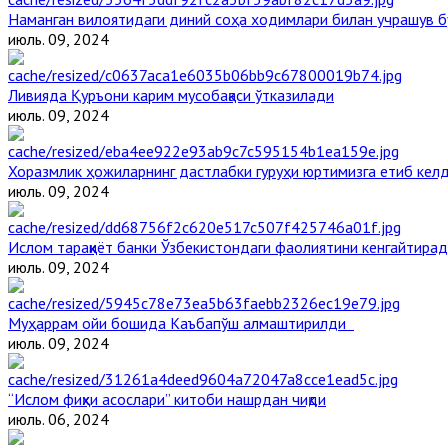
Наманган вилоятидаги диний соҳа ходимлари билан учрашув б
июль. 09, 2024
Ливияда Қуръони карим мусобақаси ўтказилади
июль. 09, 2024
Хоразмлик ҳожиларнинг дастлабки гуруҳи юртимизга етиб кел
июль. 09, 2024
Ислом тараққиёт банки Ўзбекистондаги фаолиятини кенгайтира
июль. 09, 2024
Муҳаррам ойи бошида Каъбапўш алмаштирилди
июль. 09, 2024
“Ислом фиқҳи асослари” китоби нашрдан чиқди
июль. 06, 2024