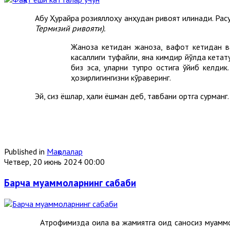
Абу Ҳурайра розияллоҳу анҳудан ривоят қилинади. Ра
Термизий ривояти).
Жаноза кетидан жаноза, вафот кетидан ва
касаллиги туфайли, яна кимдир йўлда кетат
биз эса, уларни тупроқ остига қўйиб келди
ҳозирлигингизни кўраверинг.
Эй, сиз ёшлар, ҳали ёшман деб, тавбани ортга сурманг.
Published in
Мақолалар
Четвер, 20 июнь 2024 00:00
Барча муаммоларнинг сабаби
Атрофимизда оила ва жамиятга оид саноқсиз муаммол