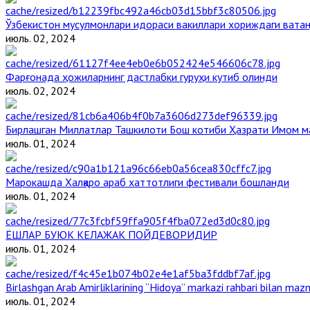
Ўзбекистон мусулмонлари идораси вакиллари хориждаги ватан
июль. 02, 2024
Фарғонада ҳожиларнинг дастлабки гуруҳи кутиб олинди
июль. 02, 2024
Бирлашган Миллатлар Ташкилоти Бош котиби Ҳазрати Имом 
июль. 01, 2024
Марокашда Халқаро араб хаттотлиги фестивали бошланди
июль. 01, 2024
ЁШЛАР БУЮК КЕЛАЖАК ПОЙДЕВОРИДИР
июль. 01, 2024
Birlashgan Arab Amirliklarining “Hidoya” markazi rahbari bilan mazm
июль. 01, 2024