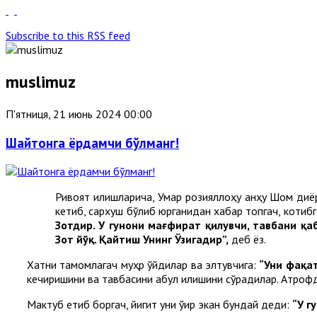
Subscribe to this RSS feed
muslimuz
П'ятниця, 21 июнь 2024 00:00
Шайтонга ёрдамчи бўлманг!
Ривоят қилишларича, Умар розияллоҳу анҳу Шом диёр
кетиб, сархуш бўлиб юрганидан хабар топгач, котиб
Зотдир. У гуноҳни мағфират қилувчи, тавбани қа
Зот йўқ. Қайтиш Унинг Ўзигадир”,
деб ёз.
Хатни тамомлагач муҳр қўйдилар ва элтувчига:
“Уни фақат
кечиришини ва тавбасини қабул қилишини сўрадилар. Атрофд
Мактуб етиб боргач, йигит уни ўқир экан бундай деди:
“У г