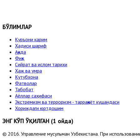
БЎЛИМЛАР
Қуръони карим
Ҳадиси шариф
Ақида
Фиқҳ
Сийрат ва ислом тарихи
Ҳаж ва умра
Кутубхона
Фатволар
Табобат
Аёллар саҳифаси
Экстремизм ва терроризм - тарраққиёт кушандаси
Хориждаги юртдошим
ЭНГ КЎП ЎҚИЛГАН (1 ойда)
© 2016. Управление мусульман Узбекистана. При использовании