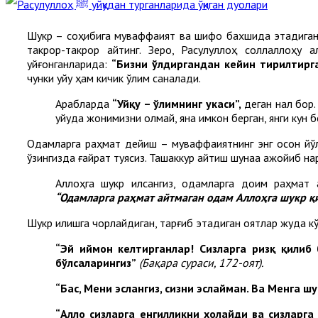
Шукр – соҳибига муваффақият ва шифо бахшида этадиган
такрор-такрор айтинг. Зеро, Расулуллоҳ соллаллоҳу 
уйғонганларида:
“Бизни ўлдиргандан кейин тирилтирган
чунки уйқу ҳам кичик ўлим саналади.
Арабларда
“Уйқу – ўлимнинг укаси”,
деган нақл бор
уйқуда жонимизни олмай, яна имкон берган, янги кун 
Одамларга раҳмат дейиш – муваффақиятнинг энг осон йўл
ўзингизда ғайрат туясиз. Ташаккур айтиш шунақа ажойиб на
Аллоҳга шукр қилсангиз, одамларга доим раҳмат 
“Одамларга раҳмат айтмаган одам Аллоҳга шукр қ
Шукр қилишга чорлайдиган, тарғиб этадиган оятлар жуда кў
“Эй иймон келтирганлар! Сизларга ризқ қилиб 
бўлсаларингиз”
(Бақара сураси
,
172-оят)
.
“Бас, Мени эслангиз, сизни эслайман. Ва Менга ш
“Аллоҳ сизларга енгилликни хоҳлайди ва сизларг