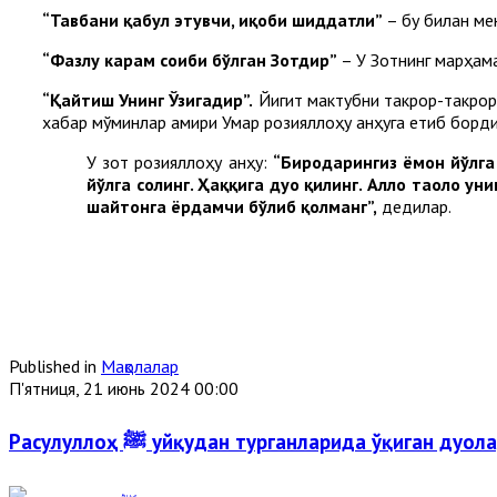
“Тавбани қабул этувчи, иқоби шиддатли”
– бу билан ме
“Фазлу карам соҳиби бўлган Зотдир”
– У Зотнинг марҳама
“Қайтиш Унинг Ўзигадир”.
Йигит мактубни такрор-такрор ў
хабар мўминлар амири Умар розияллоҳу анҳуга етиб борди
У зот розияллоҳу анҳу:
“Биродарингиз ёмон йўлга
йўлга солинг. Ҳаққига дуо қилинг. Аллоҳ
таоло уни
шайтонга ёрдамчи бўлиб қолманг”,
дедилар.
Published in
Мақолалар
П'ятниця, 21 июнь 2024 00:00
Расулуллоҳ ﷺ уйқудан турганларида ўқиган дуол