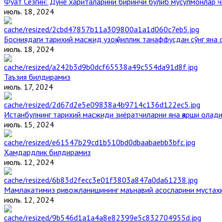
Фуат Сезгин: Дунё хариталарини биринчи бўлиб мусулмонлар ч
июль. 18, 2024
Босниядаги тарихий масжид узоқ йиллик танаффусдан сўнг яна
июль. 18, 2024
Таъзия билдирамиз
июль. 17, 2024
Истанбулнинг тарихий масжиди зиёратчиларни яна қарши олад
июль. 15, 2024
Ҳамдардлик билдирамиз
июль. 12, 2024
Мамлакатимиз ривожланишининг маънавий асосларини мустаҳка
июль. 12, 2024