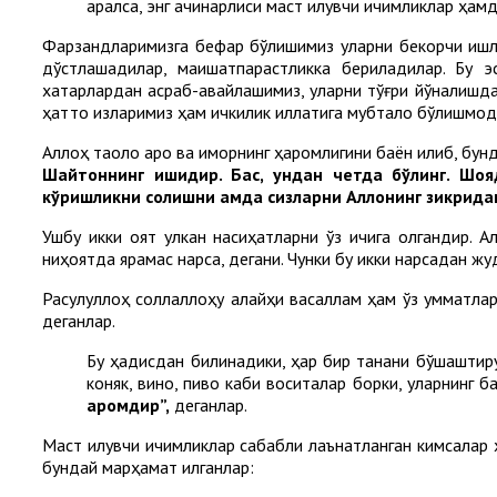
қаралса, энг ачинарлиси маст қилувчи ичимликлар ҳ
Фарзандларимизга бефарқ бўлишимиз уларни бекорчи ишл
дўстлашадилар, маишатпарастликка бериладилар. Бу э
хатарлардан асраб-авайлашимиз, уларни тўғри йўналишда 
ҳатто қизларимиз ҳам ичкилик иллатига мубтало бўлишмоқд
Аллоҳ таоло ароқ ва қиморнинг ҳаромлигини баён қилиб, бу
Шайтоннинг ишидир. Бас, ундан четда бўлинг. Шоя
кўришликни солишни ҳамда сизларни Аллоҳнинг зикрида
Ушбу икки оят улкан насиҳатларни ўз ичига олгандир. А
ниҳоятда ярамас нарса, дегани. Чунки бу икки нарсадан жу
Расулуллоҳ соллаллоҳу алайҳи васаллам ҳам ўз умматлари
деганлар.
Бу ҳадисдан билинадики, ҳар бир танани бўшаштирувч
коняк, вино, пиво каби воситалар борки, уларнинг 
ҳаромдир”
,
деганлар.
Маст қилувчи ичимликлар сабабли лаънатланган кимсалар 
бундай марҳамат қилганлар: