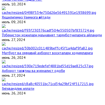
июль. 10, 2024
Яхшилигимиз ўзимизга қайтади
июль. 09, 2024
Ўзбекистон ҳожилари маънавият тарғиботчиларига айланади
июнь. 27, 2024
Матбуот ва оммавий ахборот воситалари ходимларига
июнь. 26, 2024
Ахборот тарқатиш ва журналист одоби
июнь. 27, 2024
Гиёҳвандлик иллати
июнь. 26, 2024