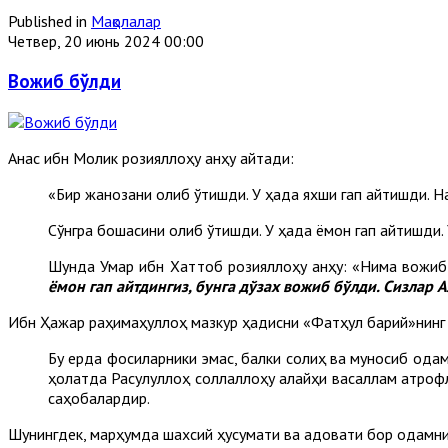
Published in
Мақолалар
Четвер, 20 июнь 2024 00:00
Вожиб бўлди
Анас ибн Молик розияллоҳу анҳу айтади:
«Бир жанозани олиб ўтишди. У ҳақда яхши гап айтишди. 
Сўнгра бошқасини олиб ўтишди. У ҳақда ёмон гап айтишди.
Шунда Умар ибн Хаттоб розияллоҳу анҳу: «Нима вожиб
ёмон гап
айтдингиз, бунга дўзах
вожиб бўлди. Сизлар
А
Ибн Ҳажар раҳимаҳуллоҳ мазкур ҳадисни «Фатҳул барий»нинг 
Бу ерда фосиқларники эмас, балки солиҳ ва муносиб одамл
ҳолатда Расулуллоҳ соллаллоҳу алайҳи васаллам атрофлар
саҳобалардир.
Шунингдек, марҳумда шахсий ҳусумати ва адовати бор одамнинг