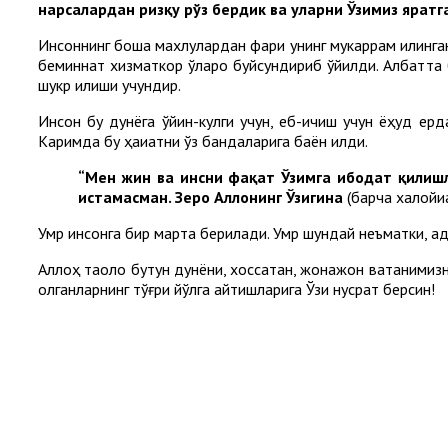
нарсалардан ризқу рўз бердик ва уларни Ўзимиз яратг
Инсоннинг бошқа махлуқлардан фарқи унинг мукаррам қилинг
беминнат хизматкор ўлароқ буйсундириб қўйилди. Албатта 
шукр қилиши учундир.
Инсон бу дунёга ўйин-кулги учун, еб-ичиш учун ёҳуд ер
Каримда бу ҳақиқатни ўз бандаларига баён қилди.
“Мен жин ва инсни фақат Ўзимга ибодат қилиш
истамасман. Зеро Аллоҳнинг Ўзигина
(барча халойиққ
Умр инсонга бир марта берилади. Умр шундай неъматки, қ
Аллоҳ таоло бутун дунёни, хоссатан, жонажон ватанимизн
қолганларнинг тўғри йўлга қайтишларига Ўзи нусрат берсин!