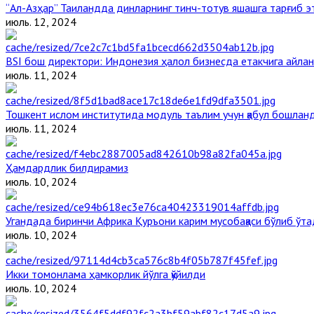
“Ал-Азҳар” Таиландда динларнинг тинч-тотув яшашга тарғиб 
июль. 12, 2024
BSI бош директори: Индонезия ҳалол бизнесда етакчига айлан
июль. 11, 2024
Тошкент ислом институтида модуль таълим учун қабул бошлан
июль. 11, 2024
Ҳамдардлик билдирамиз
июль. 10, 2024
Угандада биринчи Aфрика Қуръони карим мусобақаси бўлиб ўта
июль. 10, 2024
Икки томонлама ҳамкорлик йўлга қўйилди
июль. 10, 2024