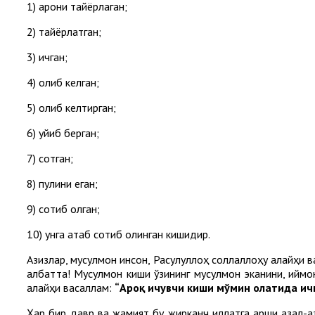
1) ароқни тайёрлаган;
2) тайёрлатган;
3) ичган;
4) олиб келган;
5) олиб келтирган;
6) қуйиб берган;
7) сотган;
8) пулини еган;
9) сотиб олган;
10) унга атаб сотиб олинган кишидир.
Азизлар, мусулмон инсон, Расулуллоҳ соллаллоҳу алайҳи в
албатта! Мусулмон киши ўзининг мусулмон эканини, иймони
алайҳи васаллам:
“Ароқ ичувчи киши мўмин ҳолатида и
Ҳар бир давр ва жамият бу жирканч иллатга қарши азал-а