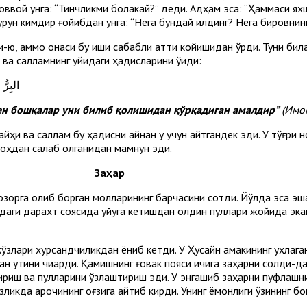
Новвой унга: “Тинчликми болакай?” деди. Адҳам эса: “Ҳаммаси ях
қурун кимдир ғойибдан унга: “Нега бундай қилдинг? Нега бировнинг
-ю, аммо онаси бу иши сабабли қаттиқ койишидан қўрқди. Туни бил
а салламнинг қуйидаги ҳа­дисларини ўқиди:
البِرّ
 сен бошқалар уни билиб қолишидан қўрқадиган амалдир
”
(Имо
айҳи ва саллам бу ҳадисни айнан у учун айтгандек эди. У тўғри 
ноҳдан сақлаб қолганидан мамнун эди.
Заҳар
 Бозорга олиб борган молларининг барчасини сотди. Йўлда эса э
асидаги дарахт соясида уйқуга кетишдан олдин пуллари жойида эка
 кўзлари хурсандчиликдан ёниб кетди. У Ҳусайн амакининг ухлага
ан қутини чиқарди. Қамишнинг ғовак пояси ичига заҳарни солди-да
лдириш ва пулларини ўзлаштириш эди. У энгашиб заҳарни пуфлашн
кда қароқчининг оғзига қайтиб кирди. Унинг ёмонлиги ўзининг бо