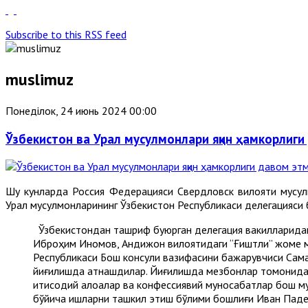
Subscribe to this RSS feed
muslimuz
Понеділок, 24 июнь 2024 00:00
Ўзбекистон ва Урал мусулмонлари яқин ҳамкорлиги
Шу кунларда Россия Федерацияси Свердловск вилояти мусул
Урал мусулмонларининг Ўзбекистон Республикаси делегацияси 
Ўзбекистондан ташриф буюрган делегация вакилларидан 
Иброҳим Иномов, Андижон вилоятидаги “Ғиштли” жоме м
Республикаси Бош консули вазифасини бажарувчиси Сама
йиғилишда қатнашдилар. Йиғилишда мезбонлар томонидан С
иқтисодий алоқалар ва конфессиявий муносабатлар бош м
бўйича ишларни ташкил этиш бўлими бошлиғи Иван Паде