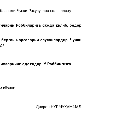
бланади. Чунки Расулуллоҳ соллаллоҳу
унларни Роббиларига сажда қилиб, бедор
 берган нарсаларни олувчилардир. Чунки
р).
лиҳларнинг одатидир. У Роббингизга
м кўринг.
Даврон НУРМУҲАММАД