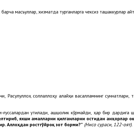
а барча масъуллар, хизматда турганларга чексиз ташаккурлар ай
чи, Расулуллоҳ соллаллоҳу алайҳи васалламнинг суннатлари, т
-ғуссалардан қутилади, қашшоқлик кўрмайди, ҳар бир дардига
лтириб, яхши амалларни қилганларни остидан анҳорлар оқ
ир. Аллоҳдан ростгўйроқ зот борми?”
(Нисо
сураси,
122
-оят
).