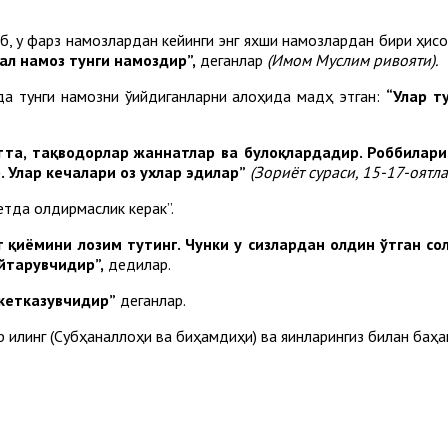
б, у фарз намозлардан кейинги энг яхши намозлардан бири ҳисо
ал намоз тунги намоздир
”,
деганлар
(Имом
Муслим ривоят
и)
.
да тунги намозни ўқийдиганларни алоҳида мадҳ этган:
“Улар т
тта, тақводорлар жаннатлар ва булоқлардадир.
Роббилари
.
Улар кечалари оз ухлар эдилар”
(Зориёт сураси, 15-17-оятла
тда қолдирмаслик керак”.
 қиёмини лозим тутинг. Чунки у сизлардан олдин ўтган со
йтарувчидир”,
дедилар.
кетказувчидир”
деганлар.
р қилинг (Субҳаналлоҳи ва биҳамдиҳи) ва яқинларингиз билан баҳа