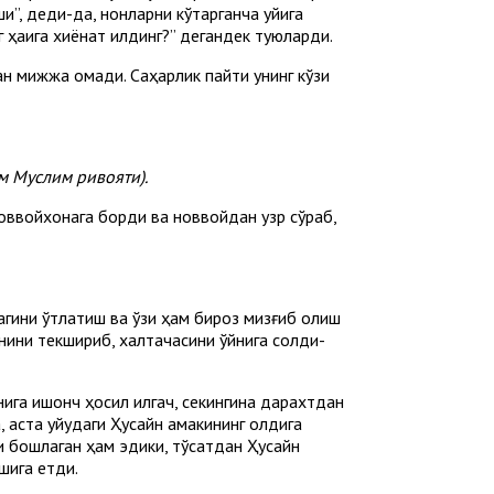
ши”, деди-да, нонларни кўтарганча уйига
 ҳаққига хиёнат қилдинг?” дегандек туюларди.
ан мижжа қоқмади. Саҳарлик пайти унинг кўзи
м Муслим ривояти).
новвойхонага борди ва новвойдан узр сўраб,
шагини ўтлатиш ва ўзи ҳам бироз мизғиб олиш
нини текшириб, халтачасини қўйнига солди-
нига ишонч ҳосил қилгач, секингина дарахтдан
, аста уйқудаги Ҳусайн амакининг олдига
и бошлаган ҳам эдики, тўсатдан Ҳусайн
шига етди.