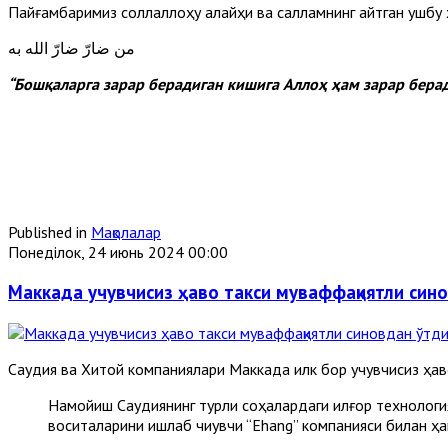
Пайғамбаримиз соллаллоҳу алайҳи ва салламнинг айтган ушбу ҳа
من ضارّ ضارّ الله به
“Бошқаларга зарар берадиган кишига Аллоҳ ҳам зарар бера
Published in
Мақолалар
Понеділок, 24 июнь 2024 00:00
Маккада учувчисиз ҳаво такси муваффақиятли син
Саудия ва Хитой компаниялари Маккада илк бор учувчисиз ҳав
Намойиш Саудиянинг турли соҳалардаги илғор технологи
воситаларини ишлаб чиқувчи “Ehang” компанияси билан ҳа