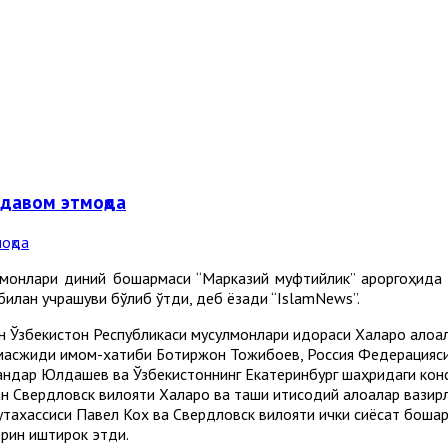
 давом этмоқда
монлари диний бошқармаси “Марказий муфтийлик” қароргоҳида
билан учрашуви бўлиб ўтди, деб ёзади “IslamNews”.
Ўзбекистон Республикаси мусулмонлари идораси Халқаро алоқа
асжиди имом-хатиби Ботиржон Тожибоев, Россия Федерацияси,
ндар Юлдашев ва Ўзбекистоннинг Екатеринбург шаҳридаги конс
вердловск вилояти Халқаро ва ташқи иқтисодий алоқалар вазирл
утахассиси Павел Кох ва Свердловск вилояти ички сиёсат бошқ
рин иштирок этди.