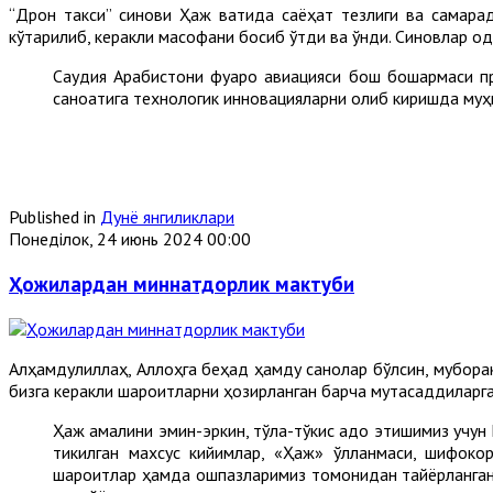
“Дрон такси” синови Ҳаж вақтида саёҳат тезлиги ва самара
кўтарилиб, керакли масофани босиб ўтди ва қўнди. Синовлар о
Саудия Арабистони фуқаро авиацияси бош бошқармаси п
саноатига технологик инновацияларни олиб киришда муҳ
Published in
Дунё янгиликлари
Понеділок, 24 июнь 2024 00:00
Ҳожилардан миннатдорлик мактуби
Алҳамдулиллаҳ, Аллоҳга беҳад ҳамду санолар бўлсин, муборак
бизга керакли шароитларни ҳозирланган барча мутасаддиларг
Ҳаж амалини эмин-эркин, тўла-тўкис адо этишимиз учун 
тикилган махсус кийимлар, «Ҳаж» қўлланмаси, шифоко
шароитлар ҳамда ошпазларимиз томонидан тайёрланган 