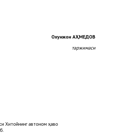
Охунжон АҲМЕДОВ
таржимаси
яси Хитойнинг автоном ҳаво
б.