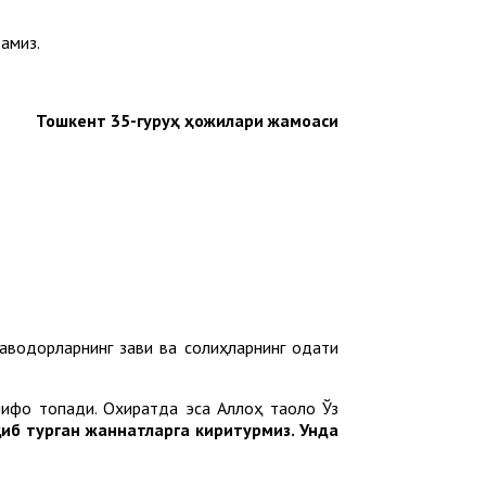
тамиз.
Тошкент 35-гуруҳ ҳожилари жамоаси
ақводорларнинг завқи ва солиҳларнинг одати
 шифо топади. Охиратда эса Аллоҳ таоло Ўз
иб турган жаннатларга киритурмиз. Унда