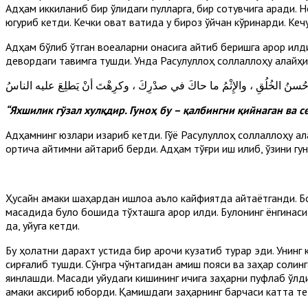
Адҳам иккиланиб бир қўлидаги пулларга, бир сотувчига қаради. 
югуриб кетди. Кечки овқат вақтида у бироз ўйчан кўринарди. Кеч
Адҳам бўлиб ўтган воқеаларни онасига айтиб беришга қарор қилди
девордаги тақвимга тушди. Унда Расулуллоҳ соллаллоҳу алайҳи в
ُ حُسنُ الخُلُقِ ، والإِثْمُ ما حاكَ في صدْرِكَ ، وكرِهْتَ أنْ يَطلِعَ عليه الناسُ
“Яхшилик гўзал хулқдир. Гуноҳ бу – қалбингни қийнаган ва
Адҳамнинг юзлари қизариб кетди. Гўё Расулуллоҳ соллаллоҳу ал
ортиқча қайтимни қайтариб берди. Адҳам тўғри иш қилиб, ўзини гу
Ҳусайн амаки шаҳардан қишлоққа аъло кайфиятда қайтаётганди.
мақсадида булоқ бошида тўхташга қарор қилди. Булоқнинг ёнгин
да, уйқуга кетди.
Бу ҳолатни дарахт устида бир қароқчи кузатиб турар эди. Унинг
сирғалиб тушди. Сўнгра чўнтагидан қамиш пояси ва заҳар солинг
яқинлашди. Мақсади уйқудаги кишининг ичига заҳарни пуфлаб ў
амаки аксириб юборди. Қамишдаги заҳарнинг барчаси катта тезли