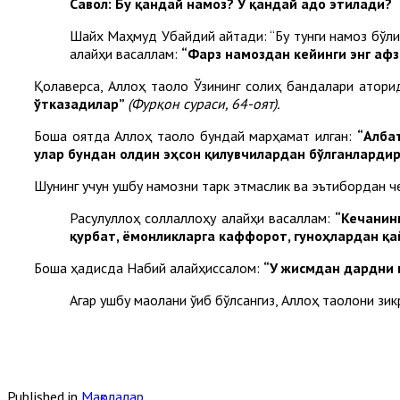
Савол: Бу
қандай намоз
? У қандай
адо этилади?
Шайх Маҳмуд Убайдий айтади: “Бу тунги намоз бўли
алайҳи васаллам:
“
Фарз намоздан кейинги энг афз
Қолаверса, Аллоҳ таоло Ўзининг солиҳ бандалари қатори
ўтказадилар”
(Фурқон сураси, 64-оят).
Бошқа оятда Аллоҳ таоло бундай марҳамат қилган:
“Алба
улар бундан олдин эҳсон қилувчилардан бўлганлардир
Шунинг учун ушбу намозни тарк этмаслик ва эътибордан че
Расулуллоҳ соллаллоҳу алайҳи васаллам:
“Кечанинг
қурбат, ёмонликларга каффорот, гуноҳлардан қа
Бошқа ҳадисда Набий алайҳиссалом:
“У жисмдан дардни 
Агар ушбу мақолани ўқиб бўлсангиз, Аллоҳ таолони зик
Published in
Мақолалар