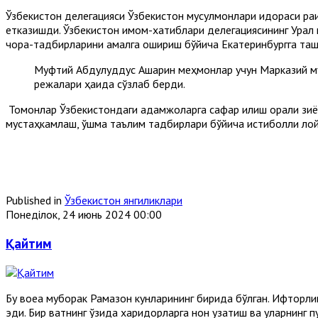
Ўзбекистон делегацияси Ўзбекистон мусулмонлари идораси раи
етказишди. Ўзбекистон имом-хатиблари делегациясининг Урал 
чора-тадбирларини амалга ошириш бўйича Екатеринбургга таш
Муфтий Абдулқуддус Ашарин меҳмонлар учун Марказий м
режалари ҳақида сўзлаб берди.
Томонлар Ўзбекистондаги қадамжоларга сафар қилиш орқали зи
мустаҳкамлаш, қўшма таълим тадбирлари бўйича истиқболли лой
Published in
Ўзбекистон янгиликлари
Понеділок, 24 июнь 2024 00:00
Қайтим
Бу воқеа муборак Рамазон кунларининг бирида бўлган. Ифторлик 
эди. Бир вақтнинг ўзида харидорларга нон узатиш ва уларнинг 