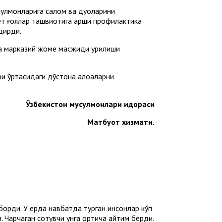
сулмонларига салом ва дуоларини
 ғоялар ташвиқотига қарши профилактика
дирди.
а марказий жоме масжиди қурилиши
и ўртасидаги дўстона алоқаларни
Ўзбекистон мусулмонлари идораси
М
атбуот хизмати
.
борди. У ерда нав­батда турган инсонлар кўп
Чарчаган сотувчи унга ортиқча қайтим берди.