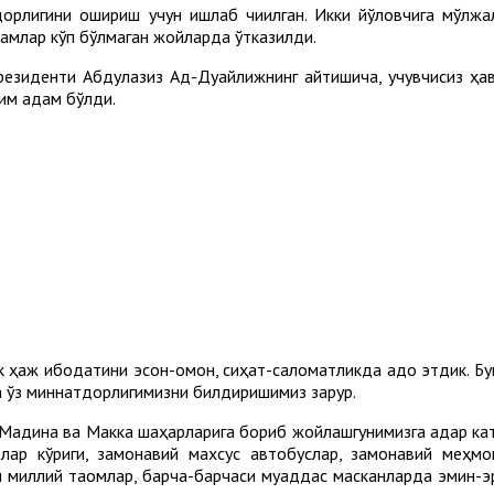
дорлигини ошириш учун ишлаб чиқилган. Икки йўловчига мўлжа
дамлар кўп бўлмаган жойларда ўтказилди.
резиденти Абдулазиз Ад-Дуайлижнинг айтишича, учувчисиз ҳав
им қадам бўлди.
 ҳаж ибодатини эсон-омон, сиҳат-саломатликда адо этдик. Бун
а ўз миннатдорлигимизни билдиришимиз зарур.
Мадина ва Макка шаҳарларига бориб жойлашгунимизга қадар кат
рлар кўриги, замонавий махсус автобуслар, замонавий меҳм
миллий таомлар, барча-барчаси муқаддас масканларда эмин-э