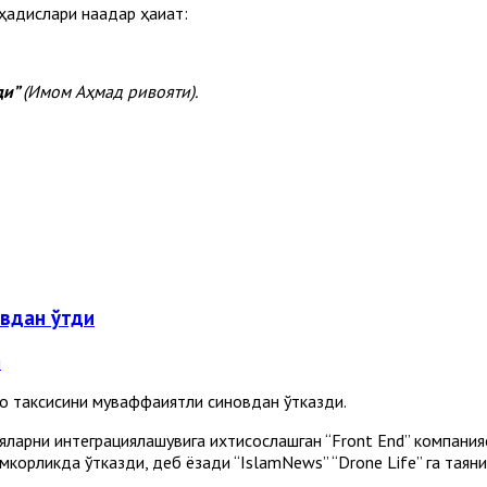
дислари нақадар ҳақиқат:
ди”
(Имом Аҳмад ривояти).
овдан ўтди
о таксисини муваффақиятли синовдан ўтказди.
яларни интеграциялашувига ихтисослашган “Front End” компани
мкорликда ўтказди, деб ёзади “IslamNews” “Drone Life” га таяни