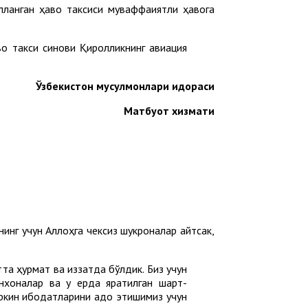
лланган ҳаво таксиси муваффақиятли ҳавога
о такси синови Қиролликнинг авиация
Ўзбекистон мусулмонлари идораси
Матбуот хизмати
инг учун Аллоҳга чексиз шукроналар айтсак,
та ҳурмат ва иззатда бўлдик. Биз учун
онхоналар ва у ерда яратилган шарт-
ркин ибодатларини адо этишимиз учун