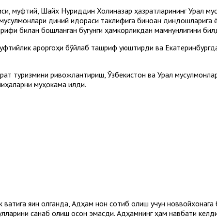
си, муфтий, Шайх Нуриддин Холиқназар ҳазратларининг Урал му
мусулмонлари диний идораси таклифига биноан диндошларига ёт
рифи билан бошланган бугунги ҳамкорликдан мамнунлигини бил
уфтийлик қароргоҳи бўйлаб ташриф уюштирди ва Екатеринбургд
ёрат туризмини ривожлантириш, Ўзбекистон ва Урал мусулмонлар
иҳаларни муҳокама қилди.
вақтига яқин қолганда, Адҳам нон сотиб олиш учун новвойхонага 
пулларини санаб олиш осон эмасди. Адҳамнинг ҳам навбати келди. 