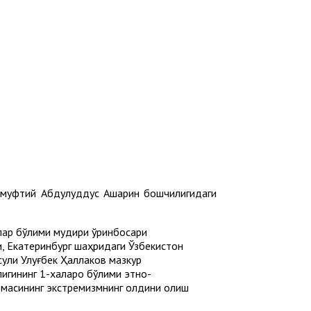
 муфтий Абдулқуддус Ашарин бошчилигидаги
лар бўлими мудири ўринбосари
 Екатеринбург шаҳридаги Ўзбекистон
ули Улуғбек Ҳаллаков мазкур
игининг 1-халқаро бўлими этно-
армасининг экстремизмнинг олдини олиш