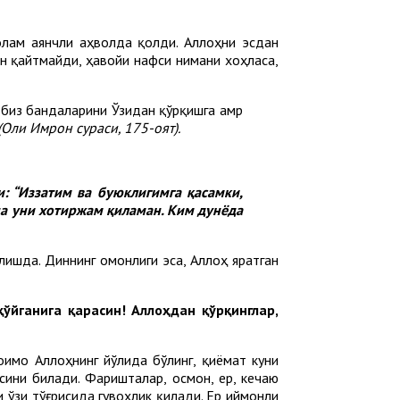
олам аянчли аҳволда қолди. Аллоҳни эсдан
ан қайтмайди, ҳавойи нафси нимани хоҳласа,
 биз бандаларини Ўзидан қўрқишга амр
(Оли Имрон сураси, 175-оят).
и: “Иззатим ва буюклигимга қасамки,
да уни хотиржам қиламан. Ким дунёда
лишда. Диннинг омонлиги эса, Аллоҳ яратган
ўйганига қарасин! Аллоҳдан қўрқинглар,
оимо Аллоҳнинг йўлида бўлинг, қиёмат куни
сини билади. Фаришталар, осмон, ер, кечаю
и ўзи тўғрисида гувоҳлик қилади. Ер иймонли