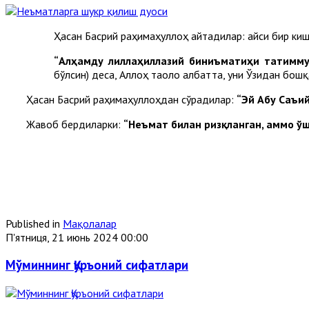
Ҳасан Басрий раҳимаҳуллоҳ айтадилар: Қайси бир киш
“Алҳамду лиллаҳиллазий биниъматиҳи татимму
бўлсин) деса, Аллоҳ таоло албатта, уни Ўзидан бош
Ҳасан Басрий раҳимаҳуллоҳдан сўрадилар:
“Эй Абу Саъий
Жавоб бердиларки:
“Неъмат билан ризқланган, аммо ў
Published in
Мақолалар
П'ятниця, 21 июнь 2024 00:00
Мўминнинг Қуръоний сифатлари