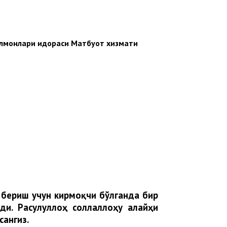
улмонлари идораси Матбуот хизмати
 бериш учун кирмоқчи бўлганда бир
ди. Расулуллоҳ соллаллоҳу алайҳи
сангиз.