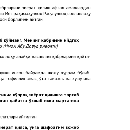
қабрларини зиёрат қилиш афзал амаллардан
ози Иёз раҳимаҳуллоҳ Расулуллоҳ соллаллоҳу
си борлигини айтган.
иб қўйманг. Менинг қабримни ийдгоҳ
ар
(Имом Абу Довуд ривояти).
 чунки инсон байрамда шоду хуррам бўлиб,
да ғофиллик эмас, ўта тавозеъ ва хушу ила
синча кўпроқ зиёрат қилишга тарғиб
иган ҳайитга ўхшаб икки мартагина
илатлари айтилган.
зиёрат қилса, унга шафоатим вожиб