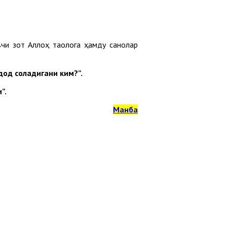
вчи зот Аллоҳ таолога ҳамду санолар
дод соладигани ким?”.
”.
Манба