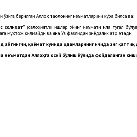
и ўзига берилган Аллоҳ таолонинг неъматларини кўра билса ва:
с солиҳат”
(салоҳиятли ишлар Унинг неъмати ила тугал бўлу
қага муҳтож қилмайди ва яна Ўз фазлидан зиёдалик ато этади.
д айтингчи, қиёмат кунида одамларнинг ичида энг қаттиқ 
ша неъматдан Аллоҳга осий бўлиш йўлида фойдаланган киши