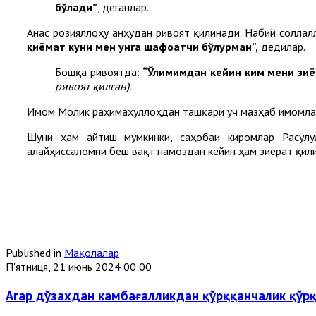
бўлади”
, деганлар.
Анас розияллоҳу анҳудан ривоят қилинади. Набий соллал
қиёмат куни мен унга шафоатчи бўлурман”,
дедилар.
Бошқа ривоятда:
“Ўлимимдан кейин ким мени зиёр
ривоят қилган).
Имом Молик раҳимаҳуллоҳдан ташқари уч мазҳаб имомлари
Шуни ҳам айтиш мумкинки, саҳобаи киромлар Расулу
алайҳиссаломни беш вақт намоздан кейин ҳам зиёрат қи
Published in
Мақолалар
П'ятниця, 21 июнь 2024 00:00
Агар дўзахдан камбағалликдан қўрққанчалик қўр