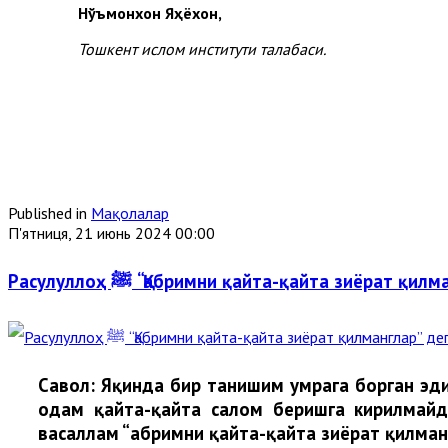
Нўъмонхон Яҳёхон,
Тошкент ислом институти талабаси.
Published in
Мақолалар
П'ятниця, 21 июнь 2024 00:00
Расулуллоҳ ﷺ “Қабримни қайта-қайта зиёрат 
Cавол:
Яқинда бир танишим умрага борган эди
одам қайта-қайта салом беришга кирилмайди
васаллам “Қабримни қайта-қайта зиёрат қилман