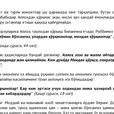
ат ва турли жиноятлар шу даражада кенг тарқалдики, бутун 
 сабабидир. Аллоҳдан қўрқмас экан, инсон ҳеч қандай ёмонликд
ру ситамлар етиши ҳақида қайғурмайди.
орзуларига Аллоҳ таолодан қўрқиш билангина етади. Роббимиз
 мўмин бўлсангиз, улардан қўрқманглар, мендан қўрқинглар”
оида сураси, 44-оят).
ак ҳадисларида бундай деганлар:
Аллоҳ азза ва жалла айтад
бандамда жам қилмайман. Ким дунёда Мендан қўрқса, охират
”
.
 омонлиги оз ейишда, руҳнинг соғлиги ва омонлиги гуноҳсиз бў
алайҳи васалламнинг гўзал ахлоқига эга бўлишдадир”.
рқинглар! Ҳар ким эртаси учун олдиндан нима ҳозирлаб қ
дан хабардордир”
(Ҳашр сураси, 18-оят).
инг. Моддий ва маънавий азоб чекаётганларга ёрдам беринг. Д
изни ҳам, гуноҳ ишингизни ҳам – нима қилган бўлсангиз ҳамма
ақда қиёмат куни гувоҳлик беради. Ҳатто инсоннинг ўз аъзолар