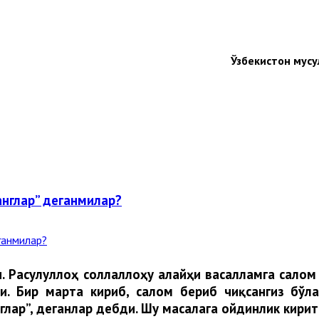
Ўзбекистон мус
қилманглар” деганмилар?
. Расулуллоҳ соллаллоҳу алайҳи васалламга салом
. Бир марта кириб, салом бериб чиқсангиз бўла
глар”, деганлар дебди. Шу масалага ойдинлик кирит