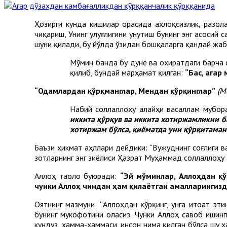
Ҳозирги кунда кишилар орасида ахлоқсизлик, разол
чиқариш, Унинг улуғлигини унутиш бунинг энг асосий
шуни қилади, бу йўлда ўзидан бошқаларга қандай жаб
Мўмин банда бу дунё ва охиратдаги барча 
қилиб, бундай марҳамат қилган:
“Бас, агар
“Одамлардан қўрқманглар, Мендан қўрқинглар”
(М
Набий соллаллоҳу алайҳи васаллам мубор
иккита қўрқув ва иккита хотиржамликни 
хотиржам бўлса, қиёматда уни қўрқитаман
Баъзи ҳикмат аҳллари дейдики: “Вужуднинг соғлиги ва
зотларнинг энг зиёлиси Ҳазрат Муҳаммад соллаллоҳу 
Аллоҳ таоло буюради:
“Эй мўминлар, Аллоҳдан қў
чунки Аллоҳ чиндан ҳам қилаётган амалларингиз
Оятнинг мазмуни: “Аллоҳдан қўрқинг, унга итоат эт
бунинг мукофотини оласиз. Чунки Аллоҳ савоб ишинг
кундуз, ҳамма-ҳаммаси, инсон нима қилган бўлса шу ҳ