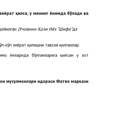
иёрат қилса, у менинг ёнимда бўлади ва
ейилган
(Учовини Қози Иёз “Шифо”да
-кўп зиёрат қилишни тавсия қилганлар.
имо ёнларида бўлганларига қиёсан у зот
тон мусулмонлари идораси Фатво маркази