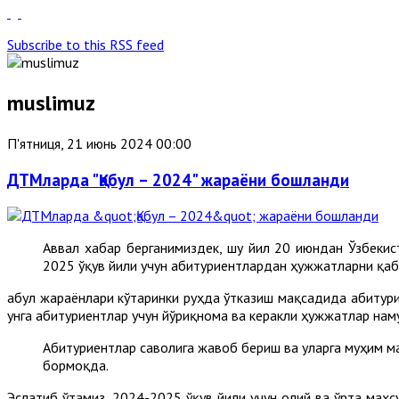
Subscribe to this RSS feed
muslimuz
П'ятниця, 21 июнь 2024 00:00
ДТМларда "Қабул – 2024" жараёни бошланди
Аввал хабар берганимиздек, шу йил 20 июндан Ўзбекис
2025 ўқув йили учун абитуриентлардан ҳужжатларни қа
Қабул жараёнлари кўтаринки руҳда ўтказиш мақсадида абитури
унга абитуриентлар учун йўриқнома ва керакли ҳужжатлар на
Абитуриентлар саволига жавоб бериш ва уларга муҳим м
бормоқда.
Эслатиб ўтамиз, 2024-2025 ўқув йили учун олий ва ўрта мах