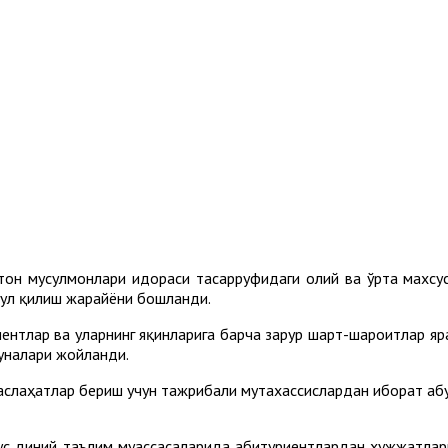
тон мусулмонлари идораси тасарруфидаги олий ва ўрта махсу
бул қилиш жарайёни бошланди.
ентлар ва уларнинг яқинларига барча зарур шарт-шароитлар яра
муналари жойланди.
аслаҳатлар бериш учун тажрибали мутахассислардан иборат Қаб
сус диний таълим муассасаларида абитуриентлардан ҳужжатлар