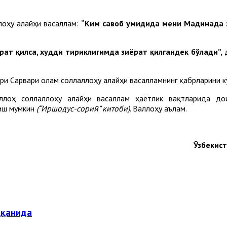
лоҳу алайҳи васаллам:
“Ким савоб умидида мени Мадинада з
ат қилса, худди тириклигимда зиёрат қилгандек бўлади”,
д
 Сарвари олам соллаллоҳу алайҳи васалламнинг қабрларини кўп
ллоҳ соллаллоҳу алайҳи васаллам ҳаётлик вақтларида до
лиш мумкин
(“Иршодус-сорий” китоби)
. Валлоҳу аълам.
Ўзбекис
ққанида