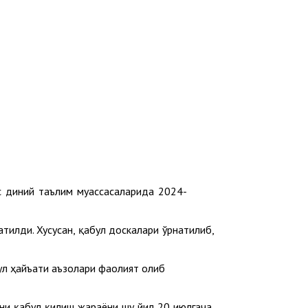
с диний таълим муассасаларида 2024-
тилди. Хусусан, қабул доскалари ўрнатилиб,
ул ҳайъати аъзолари фаолият олиб
ни қабул қилиш жараёни шу йил 20 июлгача,