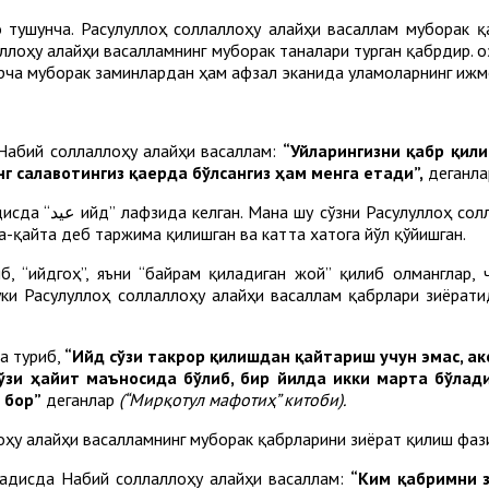
 тушунча. Расулуллоҳ соллаллоҳу алайҳи васаллам муборак 
ллоҳу алайҳи васалламнинг муборак таналари турган қабрдир. Қ
арча муборак заминлардан ҳам афзал эканида уламоларнинг ижмо
 Набий соллаллоҳу алайҳи васаллам:
“Уйларингизни қабр қил
нг салавотингиз қаерда бўлсангиз ҳам менга етади”,
деганл
абрларини қайта-
а-қайта деб таржима қилишган ва катта хатога йўл қўйишган.
б, “ийдгоҳ”, яъни “байрам қиладиган жой” қилиб олманглар,
ки Расулуллоҳ соллаллоҳу алайҳи васаллам қабрлари зиёрати
а туриб,
“Ийд сўзи такрор қилишдан қайтариш учун эмас, ак
ўзи ҳайит маъносида бўлиб, бир йилда икки марта бўлад
 бор
”
деганлар
(“Мирқотул мафотиҳ” китоби).
оҳу алайҳи васалламнинг муборак қабрларини зиёрат қилиш фаз
ҳадисда Набий соллаллоҳу алайҳи васаллам:
“Ким қабримни 