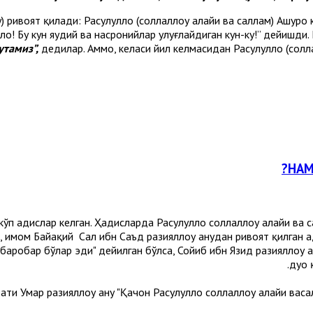
у) ривоят қилади: Расулуллоҳ (соллаллоҳу алайҳи ва саллам) Ашуро
лоҳ! Бу кун яҳудий ва насронийлар улуғлайдиган кун-ку!” дейишди.
утамиз”,
дедилар. Аммо, келаси йил келмасидан Расулуллоҳ (солл
НАМ
п ҳадислар келган. Ҳадисларда Расулуллоҳ соллаллоҳу алайҳи ва с
 имом Байҳақий Саҳл ибн Саъд разияллоҳу анҳудан ривоят қилган 
аробар бўлар эди" дейилган бўлса, Сойиб ибн Язид разияллоҳу ан
дуо 
ати Умар разияллоҳу анҳу "Қачон Расулуллоҳ соллаллоҳу алайҳи в