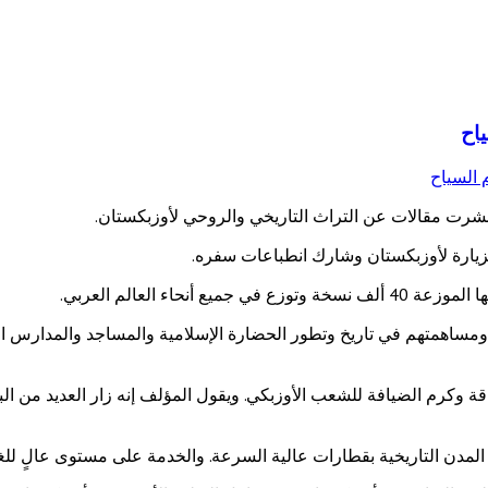
اح
 نشرت مقالات عن التراث التاريخي والروحي لأوزبكستان.
زيارة لأوزبكستان وشارك انطباعات سفره.
ء العالم العربي.
ومساهمتهم في تاريخ وتطور الحضارة الإسلامية والمساجد والمدارس ال
ة وكرم الضيافة للشعب الأوزبكي. ويقول المؤلف إنه زار العديد من البلد
مدن التاريخية بقطارات عالية السرعة. والخدمة على مستوى عالٍ للغا