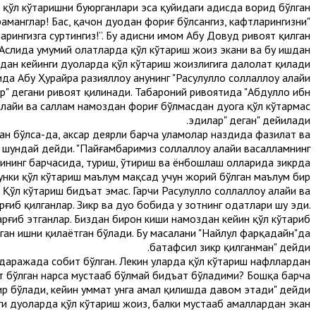
қўл кўтаришни буюрганлари эса қуйидаги ҳадисда ворид бўлган.
раманглар! Бас, қачон дуодан фориғ бўлсангиз, кафтларингизни
арингизга суртингиз!”. Бу ҳадисни имом Абу Довуд ривоят қилган.
Аслида умумий ҳолатларда қўл кўтариш жоиз экани ва бу ишдан
дан кейинги дуоларда қўл кўтариш жоизлигига далолат қилади.
Абу Ҳурайра разияллоҳу анҳунинг "Расулуллоҳ соллаллоҳу алайҳи
ар" дегани ривоят қилинади. Табароний ривоятида "Абдуллоҳ ибн
алайҳи ва саллам намоздан фориғ бўлмасдан дуога қўл кўтармас
эдилар" деган" дейилади.
ган бўлса-да, аксар деярли барча уламолар наздида фазилат ва
 шундай дейди. "Пайғамбаримиз соллаллоҳу алайҳи васалламнинг
рининг барчасида, туриш, ўтириш ва ёнбошлаш ҳолларида зикрда
унки қўл кўтариш маълум мақсад учун жорий бўлган маълум бир
Қўл кўтариш бидъат эмас. Гарчи Расулуллоҳ соллаллоҳу алайҳи ва
рғиб қилганлар. Зикр ва дуо бобида у зотнинг одатлари шу эди.
тарғиб этганлар. Биздан бирон киши намоздан кейин қўл кўтариб
этган ишни қилаётган бўлади. Бу масалани "Найлул фарқадайн"да
батафсил зикр қилганман" дейди.
даражада собит бўлган. Лекин уларда қўл кўтариш нафллардан
ит бўлган нарса мустаҳаб бўлмай бидъат бўладими? Бошқа барча
одир бўлади, кейин уммат унга амал қилишда давом этади" дейди.
 дуоларда қўл кўтариш жоиз, балки мустаҳаб амаллардан экан.