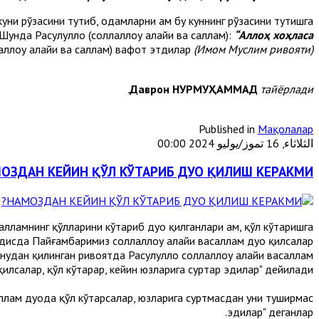
 куни рўзасини тутиб, одамларни ҳам бу куннинг рўзасини тутишга
 Шунда Расулуллоҳ (соллаллоҳу алайҳи ва саллам):
“Аллоҳ хоҳласа
аллоҳу алайҳи ва саллам) вафот этдилар
(Имом Муслим ривояти).
Даврон НУРМУҲАММАД
тайёрлади.
Published in
Мақолалар
الثلاثاء, 16 تموز/يوليو 2024 00:00
ОЗДАН КЕЙИН ҚЎЛ КЎТАРИБ ДУО ҚИЛИШ КЕРАКМИ?
алламнинг қўлларини кўтариб дуо қилганлари ҳам, қўл кўтаришга
ҳадисда Пайғамбаримиз соллаллоҳу алайҳи васаллам дуо қилсалар
ҳудан қилинган ривоятда Расулуллоҳ соллаллоҳу алайҳи васаллам
қилсалар, қўл кўтарар, кейин юзларига суртар эдилар" дейилади.
асаллам дуода қўл кўтарсалар, юзларига суртмасдан уни туширмас
эдилар" деганлар.