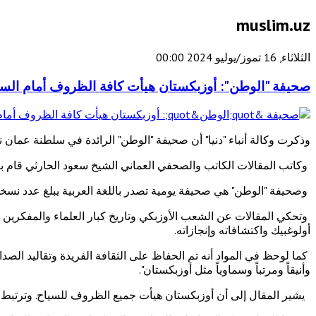
muslim.uz
الثلاثاء, 16 تموز/يوليو 2024 00:00
صحيفة "الوطن": أوزبكستان هيأت كافة الظروف أمام السي
وذكرت وكالة أنباء "دنيا" أن صحيفة "الوطن" الرائدة في سلطنة عمان
وكاتب المقالات الكاتب والصحفي العماني الشيخ سعود الحارثي قام ب
وصحيفة "الوطن" هي صحيفة يومية تصدر باللغة العربية يبلغ عدد نسخها الموزعة 40 ألف نسخة وتوزع في جميع أنحا
وتحكي المقالات عن الشعب الأوزبكي وتاريخ كبار العلماء والمفكرين 
أولوغبيك واكتشافاته وإنجازاته.
كما لوحظ في المواد أنه تم الحفاظ على الثقافة الفريدة وتقاليد الصداق
وأنيقاً ومرتباً وسماوياً مثل أوزبكستان".
يشير المقال إلى أن أوزبكستان هيأت جميع الظروف للسياح. وترتبط ال