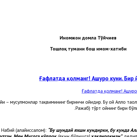
Иномжон домла Тўйчиев
Тошлоқ тумани бош имом-хатиби
Ғафлатда қолманг! Ашуро куни. Бир 
йи – мусулмонлар тақвимининг биринчи ойидир. Бу ой Аллоҳ таоло
Ражаб) тўрт ойнинг бири бўли
а Набий (алайҳиссалом):
“Бу шундай яхши кундирки, бу кунда А
тутган. Мен Мусога кўпроқ
(яқин бўлишга)
ҳақлироқман”,
дедила