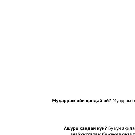
Муҳаррам ойи қандай ой?
Муҳаррам о
Ашуро қандай кун?
Бу кун ҳақид
алайҳиссалом бу кунда рўза 