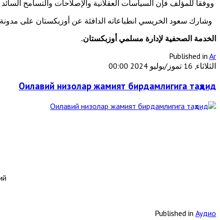
ووفقا للمؤلف فإن السياسات العقلانية والإصلاحات والتسامح السائد
وشارك سعود الخريسي انطباعاته الدافئة عن أوزبكستان على مدونة ال
الخدمة الصحفية لإدارة مسلمي أوزبكستان.
Published in
Ar
الثلاثاء, 16 تموز/يوليو 2024 00:00
Оилавий низолар жамият бирдамлигига таҳдид
ий
Published in
Аудио