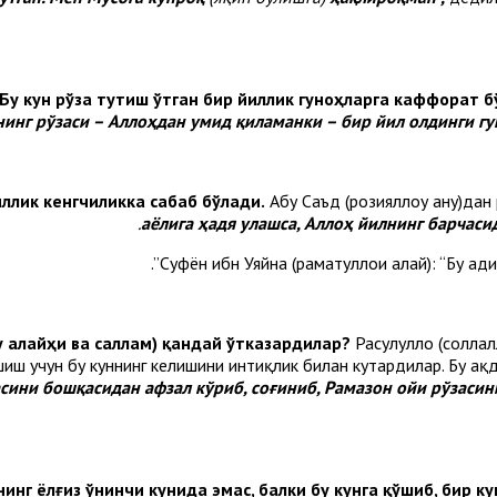
Бу кун рўза тутиш ўтган бир йиллик гуноҳларга каффорат б
нинг рўзаси – Аллоҳдан умид қиламанки – бир йил олдинги гу
иллик кенгчиликка сабаб бўлади.
Абу Саъд (розияллоҳу анҳу)дан
аёлига ҳадя улашса, Аллоҳ йилнинг барчаси
Суфён ибн Уяйна (раҳматуллоҳи алайҳ): “Бу 
у алайҳи ва саллам) қандай ўтказардилар?
Расулуллоҳ (соллал
шиш учун бу куннинг келишини интиқлик билан кутардилар. Бу ҳақд
сини бошқасидан афзал кўриб, соғиниб, Рамазон ойи рўзасини
нг ёлғиз ўнинчи кунида эмас, балки бу кунга қўшиб, бир ку