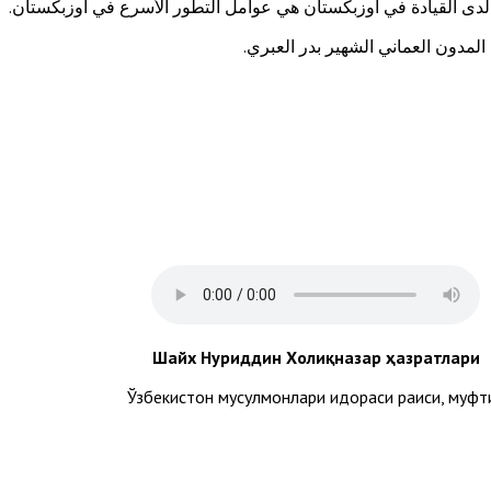
 لدى القيادة في أوزبكستان هي عوامل التطور الأسرع في أوزبكستان.
مدون العماني الشهير بدر العبري.
Шайх Нуриддин Холиқназар ҳазратлари
Ўзбекистон мусулмонлари идораси раиси, муфт