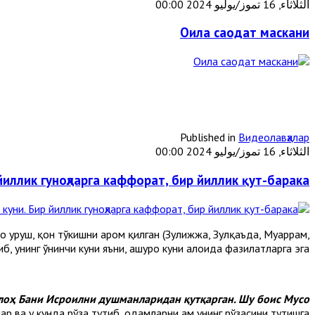
الثلاثاء, 16 تموز/يوليو 2024 00:00
Оила саодат маскани
Published in
Видеолавҳалар
الثلاثاء, 16 تموز/يوليو 2024 00:00
йиллик гуноҳларга каффорат, бир йиллик қут-барака
 уруш, қон тўкишни ҳаром қилган (Зулҳижжа, Зулқаъда, Муҳаррам,
б, унинг ўнинчи куни яъни, ашуро куни алоҳида фазилатларга эга.
ллоҳ Бани Исроилни душманларидан қутқарган. Шу боис Мусо
р ва у кунда рўза тутиб, одамларни ҳам унинг рўзасини тутишга