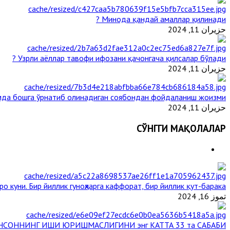
Минода қандай амаллар қилинади ?
حزيران 11, 2024
Узрли аёллар тавофи ифозани қачонгача қилсалар бўлади ?
حزيران 11, 2024
мда бошга ўрнатиб олинадиган соябондан фойдаланиш жоизми ?
حزيران 11, 2024
СЎНГГИ МАҚОЛАЛАР
о куни. Бир йиллик гуноҳларга каффорат, бир йиллик қут-барака
تموز 16, 2024
НСОННИНГ ИШИ ЮРИШМАСЛИГИНИ энг КАТТА 33 та САБАБИ