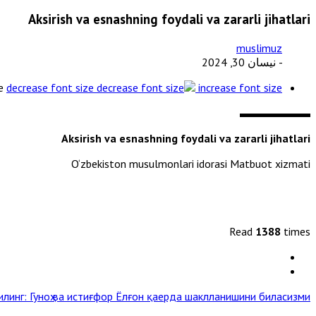
Aksirish va esnashning foydali va zararli jihatlari
muslimuz
- نيسان 30, 2024
e
decrease font size
increase font size
Aksirish va esnashning foydali va zararli jihatlari
O‘zbekiston musulmonlari idorasi Matbuot xizmati
Read
1388
times
илинг: Гуноҳ ва истиғфор
Ёлғон қаерда шаклланишини биласизми? »