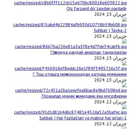
Qiz farzand doʻzaxdan pardadir
حزيران 13, 2024
2-Suhbat | Tavba
حزيران 13, 2024
Эҳромда қандай амаллар тақиқланган?
حزيران 13, 2024
Тош отишга меҳмонхонадан қатнаш мумкинми ?
حزيران 13, 2024
Ҳожилар муқим ҳукмидами ёки мусофирми?
حزيران 12, 2024
1-Suhbat | Haj fazilatlari va mabrur haj sirlari
حزيران 12, 2024