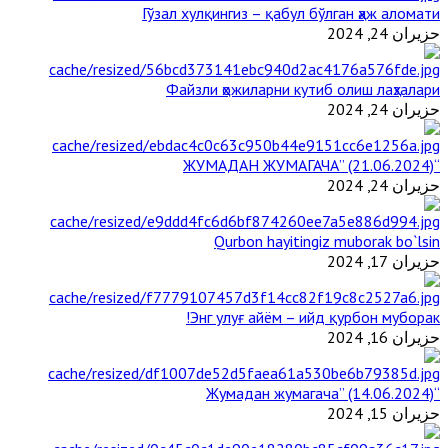
Гўзал хулқингиз – қабул бўлган ҳаж аломати
حزيران 24, 2024
Файзли ҳожиларни кутиб олиш лаҳзалари
حزيران 24, 2024
“ЖУМАДАН ЖУМАГАЧА” (21.06.2024)
حزيران 24, 2024
Qurbon hayitingiz muborak bo`lsin
حزيران 17, 2024
Энг улуғ айём – ийд қурбон муборак!
حزيران 16, 2024
“Жумадан жумагача” (14.06.2024)
حزيران 15, 2024