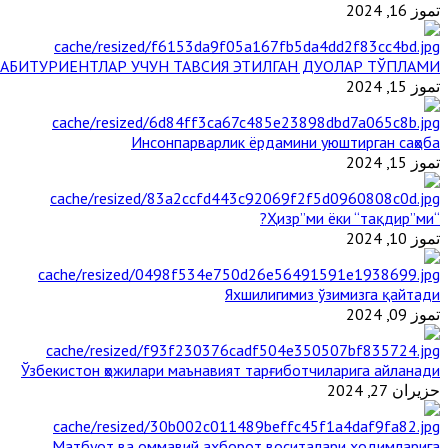
تموز 16, 2024
АБИТУРИЕНТЛАР УЧУН ТАВСИЯ ЭТИЛГАН ДУОЛАР ТЎПЛАМИ
تموز 15, 2024
Инсонпарварлик ёрдамини уюштирган саҳоба
تموز 15, 2024
“Ҳизр”ми ёки “тақдир”ми?
تموز 10, 2024
Яхшилигимиз ўзимизга қайтади
تموز 09, 2024
Ўзбекистон ҳожилари маънавият тарғиботчиларига айланади
حزيران 27, 2024
Матбуот ва оммавий ахборот воситалари ходимларига