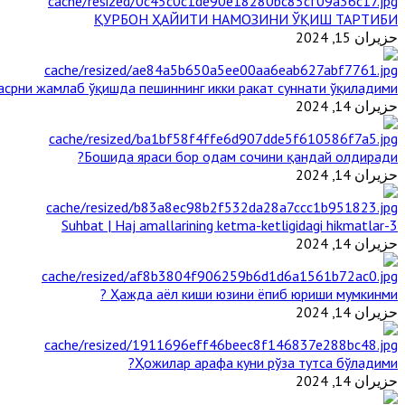
ҚУРБОН ҲАЙИТИ НАМОЗИНИ ЎҚИШ ТАРТИБИ
حزيران 15, 2024
срни жамлаб ўқишда пешиннинг икки ракат суннати ўқиладими?
حزيران 14, 2024
Бошида яраси бор одам сочини қандай олдиради?
حزيران 14, 2024
3-Suhbat | Haj amallarining ketma-ketligidagi hikmatlar
حزيران 14, 2024
Ҳажда аёл киши юзини ёпиб юриши мумкинми ?
حزيران 14, 2024
Ҳожилар арафа куни рўза тутса бўладими?
حزيران 14, 2024