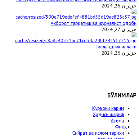
حزيران 26, 2024
Ахборот тарқатиш ва журналист одоби
حزيران 27, 2024
Гиёҳвандлик иллати
حزيران 26, 2024
БЎЛИМЛАР
Қуръони карим
Ҳадиси шариф
Ақида
Фиқҳ
Сийрат ва ислом тарихи
Ҳаж ва умра