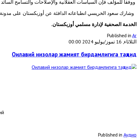
ووفقا للمؤلف فإن السياسات العقلانية والإصلاحات والتسامح السائد
وشارك سعود الخريسي انطباعاته الدافئة عن أوزبكستان على مدونة ال
الخدمة الصحفية لإدارة مسلمي أوزبكستان.
Published in
Ar
الثلاثاء, 16 تموز/يوليو 2024 00:00
Оилавий низолар жамият бирдамлигига таҳдид
ий
Published in
Аудио