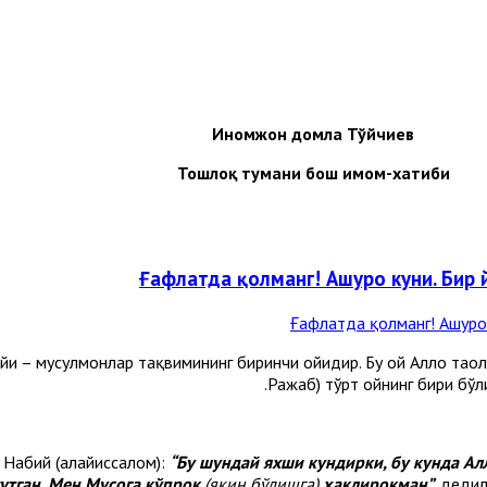
Иномжон домла Тўйчиев
Тошлоқ тумани бош имом-хатиби
Ғафлатда қолманг! Ашуро куни. Бир 
йи – мусулмонлар тақвимининг биринчи ойидир. Бу ой Аллоҳ таоло
Ражаб) тўрт ойнинг бири бўли
а Набий (алайҳиссалом):
“Бу шундай яхши кундирки, бу кунда А
тутган. Мен Мусога кўпроқ
(яқин бўлишга)
ҳақлироқман”,
дедила