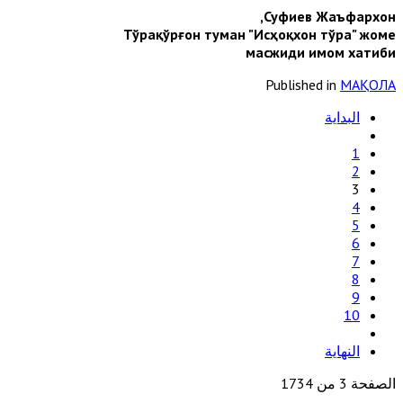
Суфиев Жаъфархон,
Тўрақўрғон туман "Исҳоқхон тўра" жоме
масжиди имом хатиби
Published in
МАҚОЛА
البداية
1
2
3
4
5
6
7
8
9
10
النهاية
الصفحة 3 من 1734