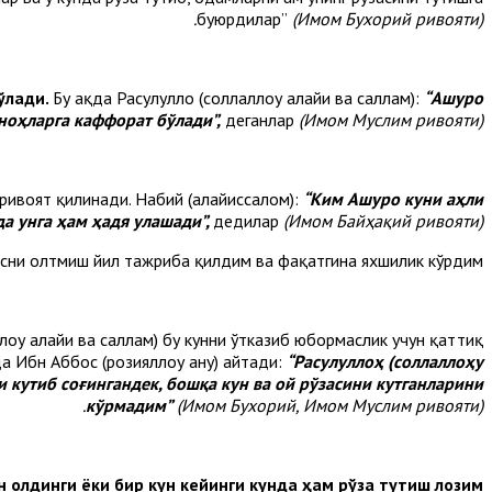
буюрдилар”
(Имом Бухорий ривояти).
ўлади.
Бу ҳақда Расулуллоҳ (соллаллоҳу алайҳи ва саллам):
“Ашуро
ноҳларга каффорат бўлади”,
деганлар
(Имом Муслим ривояти).
 ривоят қилинади. Набий (алайҳиссалом):
“Ким Ашуро куни аҳли
да унга ҳам ҳадя улашади”,
дедилар
(Имом Байҳақий ривояти).
ҳадисни олтмиш йил тажриба қилдим ва фақатгина яхшилик кўрдим”.
лоҳу алайҳи ва саллам) бу кунни ўтказиб юбормаслик учун қаттиқ
а Ибн Аббос (розияллоҳу анҳу) айтади:
“Расулуллоҳ (соллаллоҳу
 кутиб соғингандек, бошқа кун ва ой рўзасини кутганларини
кўрмадим”
(Имом Бухорий, Имом Муслим ривояти).
н олдинги ёки бир кун кейинги кунда ҳам рўза тутиш лозим.