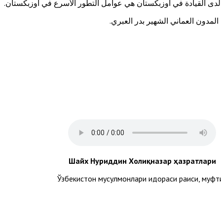
 لدى القيادة في أوزبكستان هي عوامل التطور الأسرع في أوزبكستان.
مدون العماني الشهير بدر العبري.
Шайх Нуриддин Холиқназар ҳазратлари
Ўзбекистон мусулмонлари идораси раиси, муфт