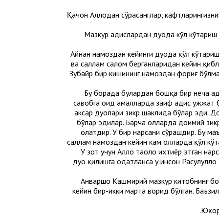
"Қачон Аллоҳдан сўрасанглар, кафтларингизн
Мазкур ҳадислардан дуода кўл кўтариш
Айнан намоздан кейинги дуода қўл кўтариш б
ва саллам салом берганларидан кейин қибла
Зубайр бир кишининг намоздан фориғ бўлмас
Бу борада булардан бошқа бир неча ҳад
савобга оид амалларда заиф ҳадис ҳужжат 
аксар дуолари зикр шаклида бўлар эди. До
бўлар эдилар. Барча ҳолларда доимий зи
ҳолатдир. У бир нарсани сўрашдир. Бу ма
саллам намоздан кейин кам ҳолларда қўл кўта
У зот учун Аллоҳ таоло ихтиёр этган на
дуо қилишга одатланса у инсон Расулуллоҳ 
Анваршоҳ Кашмирий мазкур китобнинг б
кейин бир-икки марта ворид бўлган. Баъзи
Юқор