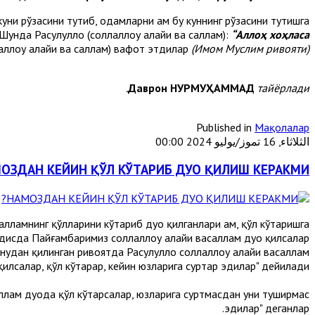
 куни рўзасини тутиб, одамларни ҳам бу куннинг рўзасини тутишга
 Шунда Расулуллоҳ (соллаллоҳу алайҳи ва саллам):
“Аллоҳ хоҳласа
аллоҳу алайҳи ва саллам) вафот этдилар
(Имом Муслим ривояти).
Даврон НУРМУҲАММАД
тайёрлади.
Published in
Мақолалар
الثلاثاء, 16 تموز/يوليو 2024 00:00
ОЗДАН КЕЙИН ҚЎЛ КЎТАРИБ ДУО ҚИЛИШ КЕРАКМИ?
алламнинг қўлларини кўтариб дуо қилганлари ҳам, қўл кўтаришга
ҳадисда Пайғамбаримиз соллаллоҳу алайҳи васаллам дуо қилсалар
ҳудан қилинган ривоятда Расулуллоҳ соллаллоҳу алайҳи васаллам
қилсалар, қўл кўтарар, кейин юзларига суртар эдилар" дейилади.
асаллам дуода қўл кўтарсалар, юзларига суртмасдан уни туширмас
эдилар" деганлар.