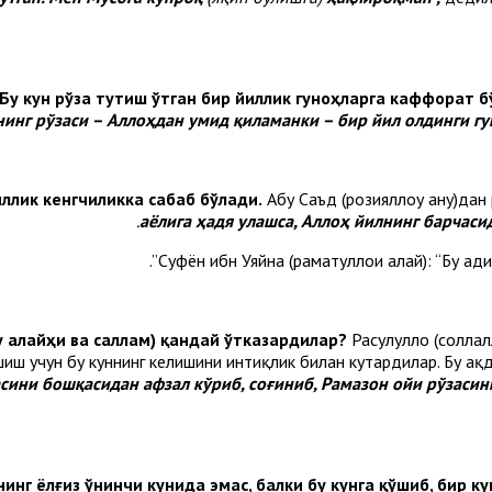
Бу кун рўза тутиш ўтган бир йиллик гуноҳларга каффорат б
нинг рўзаси – Аллоҳдан умид қиламанки – бир йил олдинги гу
иллик кенгчиликка сабаб бўлади.
Абу Саъд (розияллоҳу анҳу)дан
аёлига ҳадя улашса, Аллоҳ йилнинг барчаси
Суфён ибн Уяйна (раҳматуллоҳи алайҳ): “Бу 
у алайҳи ва саллам) қандай ўтказардилар?
Расулуллоҳ (соллал
шиш учун бу куннинг келишини интиқлик билан кутардилар. Бу ҳақд
сини бошқасидан афзал кўриб, соғиниб, Рамазон ойи рўзасини
нг ёлғиз ўнинчи кунида эмас, балки бу кунга қўшиб, бир ку