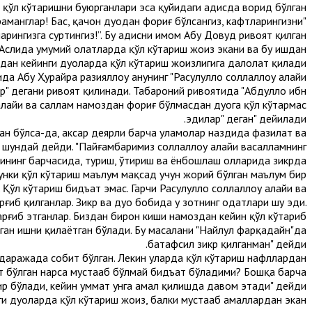
қўл кўтаришни буюрганлари эса қуйидаги ҳадисда ворид бўлган.
раманглар! Бас, қачон дуодан фориғ бўлсангиз, кафтларингизни
арингизга суртингиз!”. Бу ҳадисни имом Абу Довуд ривоят қилган.
Аслида умумий ҳолатларда қўл кўтариш жоиз экани ва бу ишдан
дан кейинги дуоларда қўл кўтариш жоизлигига далолат қилади.
Абу Ҳурайра разияллоҳу анҳунинг "Расулуллоҳ соллаллоҳу алайҳи
ар" дегани ривоят қилинади. Табароний ривоятида "Абдуллоҳ ибн
алайҳи ва саллам намоздан фориғ бўлмасдан дуога қўл кўтармас
эдилар" деган" дейилади.
ган бўлса-да, аксар деярли барча уламолар наздида фазилат ва
 шундай дейди. "Пайғамбаримиз соллаллоҳу алайҳи васалламнинг
рининг барчасида, туриш, ўтириш ва ёнбошлаш ҳолларида зикрда
унки қўл кўтариш маълум мақсад учун жорий бўлган маълум бир
Қўл кўтариш бидъат эмас. Гарчи Расулуллоҳ соллаллоҳу алайҳи ва
рғиб қилганлар. Зикр ва дуо бобида у зотнинг одатлари шу эди.
тарғиб этганлар. Биздан бирон киши намоздан кейин қўл кўтариб
этган ишни қилаётган бўлади. Бу масалани "Найлул фарқадайн"да
батафсил зикр қилганман" дейди.
даражада собит бўлган. Лекин уларда қўл кўтариш нафллардан
ит бўлган нарса мустаҳаб бўлмай бидъат бўладими? Бошқа барча
одир бўлади, кейин уммат унга амал қилишда давом этади" дейди.
 дуоларда қўл кўтариш жоиз, балки мустаҳаб амаллардан экан.