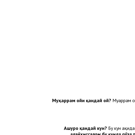
Муҳаррам ойи қандай ой?
Муҳаррам о
Ашуро қандай кун?
Бу кун ҳақид
алайҳиссалом бу кунда рўза 