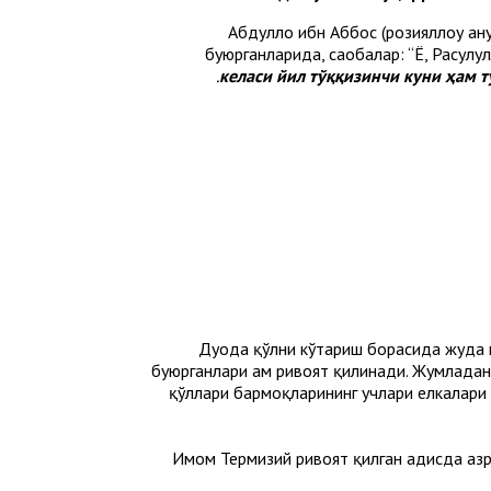
Абдуллоҳ ибн Аббос (розияллоҳу анҳ
буюрганларида, саҳобалар: “Ё, Расулул
келаси йил тўққизинчи куни ҳам т
Дуода қўлни кўтариш борасида жуда кў
буюрганлари ҳам ривоят қилинади. Жумладан,
қўллари бармоқларининг учлари елкалари б
Имом Термизий ривоят қилган ҳадисда ҳазр