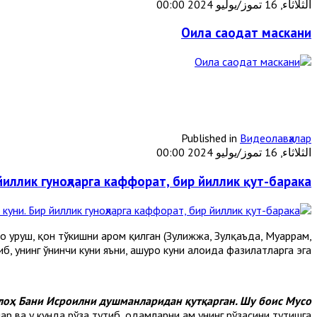
الثلاثاء, 16 تموز/يوليو 2024 00:00
Оила саодат маскани
Published in
Видеолавҳалар
الثلاثاء, 16 تموز/يوليو 2024 00:00
йиллик гуноҳларга каффорат, бир йиллик қут-барака
 уруш, қон тўкишни ҳаром қилган (Зулҳижжа, Зулқаъда, Муҳаррам,
б, унинг ўнинчи куни яъни, ашуро куни алоҳида фазилатларга эга.
ллоҳ Бани Исроилни душманларидан қутқарган. Шу боис Мусо
р ва у кунда рўза тутиб, одамларни ҳам унинг рўзасини тутишга