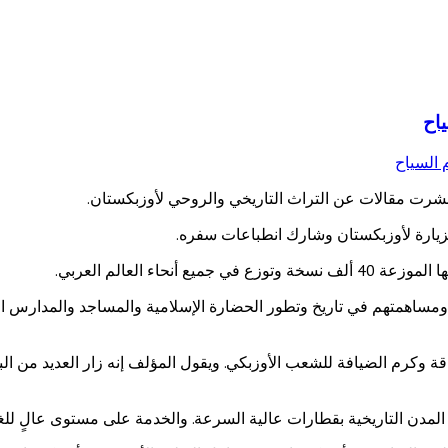
اح
 نشرت مقالات عن التراث التاريخي والروحي لأوزبكستان.
زيارة لأوزبكستان وشارك انطباعات سفره.
ء العالم العربي.
ومساهمتهم في تاريخ وتطور الحضارة الإسلامية والمساجد والمدارس ال
ة وكرم الضيافة للشعب الأوزبكي. ويقول المؤلف إنه زار العديد من البلد
مدن التاريخية بقطارات عالية السرعة. والخدمة على مستوى عالٍ للغا