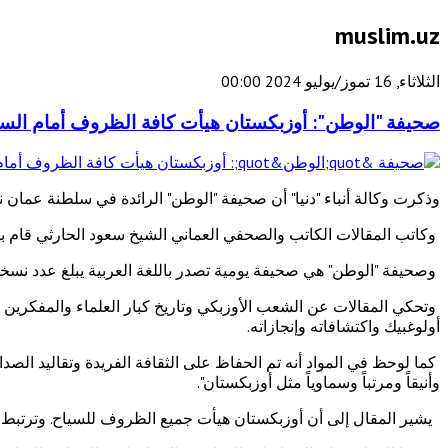
muslim.uz
الثلاثاء, 16 تموز/يوليو 2024 00:00
صحيفة "الوطن": أوزبكستان هيأت كافة الظروف أمام السي
وذكرت وكالة أنباء "دنيا" أن صحيفة "الوطن" الرائدة في سلطنة عمان
وكاتب المقالات الكاتب والصحفي العماني الشيخ سعود الحارثي قام ب
وصحيفة "الوطن" هي صحيفة يومية تصدر باللغة العربية يبلغ عدد نسخها الموزعة 40 ألف نسخة وتوزع في جميع أنحا
وتحكي المقالات عن الشعب الأوزبكي وتاريخ كبار العلماء والمفكرين 
أولوغبيك واكتشافاته وإنجازاته.
كما لوحظ في المواد أنه تم الحفاظ على الثقافة الفريدة وتقاليد الصداق
وأنيقاً ومرتباً وسماوياً مثل أوزبكستان".
يشير المقال إلى أن أوزبكستان هيأت جميع الظروف للسياح. وترتبط ال