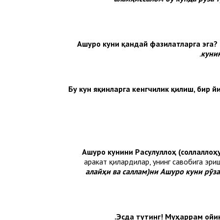
Ашуро куни қандай фазилатларга эга? 
куни
Бу кун яқинларга кенгчилик қилиш, бир й
Ашуро кунини Расулуллоҳ (соллаллоҳ
ҳаракат қилардилар, унинг савобига эри
алайҳи ва саллам)ни Ашуро куни рўза
Эсда тутинг! Муҳаррам ойини