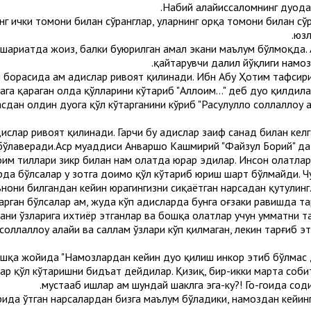
Набий алайҳиссаломнинг дуода 
инг ички томони билан сўранглар, уларнинг орқа томони билан сў
юзл
 шариатда жоиз, балки буюрилган амал экани маълум бўлмоқда. 
қайтарувчи далил йўқлиги намоз
орасида ҳам ҳадислар ривоят қилинади. Ибн Абу Ҳотим тафсирида 
га қараган ҳолда қўлларини кўтариб "Аллоҳим..." деб дуо қилдил
дан олдин дуога қўл кўтарганини кўриб "Расулуллоҳ соллаллоҳу 
ислар ривоят қилинади. Гарчи бу ҳадислар заиф санад билан кел
бўлаверади.Аср муҳаддиси Анваршоҳ Кашмирий "Файзул Борий" да
им тиллари зикр билан нам ҳолатда юрар эдилар. Инсон ҳолатла
крда бўлсалар у зотга доимо қўл кўтариб юриш шарт бўлмайди. Ч
ънони билгандан кейин юрагингизни сиқаётган нарсадан қутулинг. 
рган бўлсалар ҳам, жуда кўп ҳадисларда бунга оғзаки равишда та
рсани ўзларига ихтиёр этганлар ва бошқа ҳолатлар учун умматни 
соллаллоҳу алайҳи ва саллам ўзлари кўп қилмаган, лекин тарғиб 
ошқа жойида "Намозлардан кейин дуо қилиш инкор этиб бўлмас 
лар қўл кўтаришни бидъат дейдилар. Қизиқ, бир-икки марта соб
мустаҳаб ишлар ҳам шундай шаклга эга-ку?! Гоҳ-гоҳида с
ида ўтган нарсалардан бизга маълум бўладики, намоздан кейинги