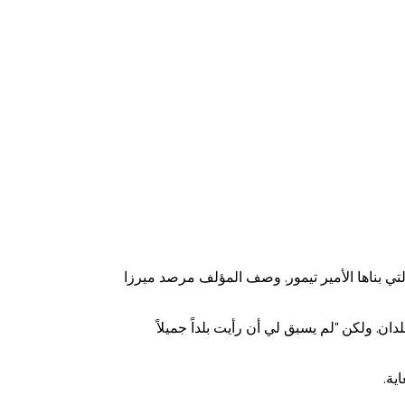
تي بناها الأمير تيمور. وصف المؤلف مرصد ميرزا
ان. ولكن "لم يسبق لي أن رأيت بلداً جميلاً
ية.