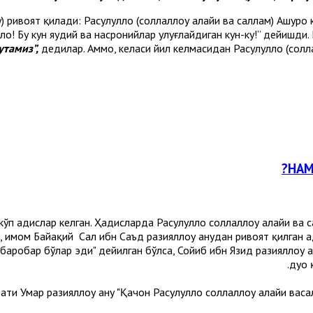
у) ривоят қилади: Расулуллоҳ (соллаллоҳу алайҳи ва саллам) Ашуро
лоҳ! Бу кун яҳудий ва насронийлар улуғлайдиган кун-ку!” дейишди.
утамиз”,
дедилар. Аммо, келаси йил келмасидан Расулуллоҳ (солл
НАМ
п ҳадислар келган. Ҳадисларда Расулуллоҳ соллаллоҳу алайҳи ва с
 имом Байҳақий Саҳл ибн Саъд разияллоҳу анҳудан ривоят қилган 
аробар бўлар эди" дейилган бўлса, Сойиб ибн Язид разияллоҳу ан
дуо 
ати Умар разияллоҳу анҳу "Қачон Расулуллоҳ соллаллоҳу алайҳи в