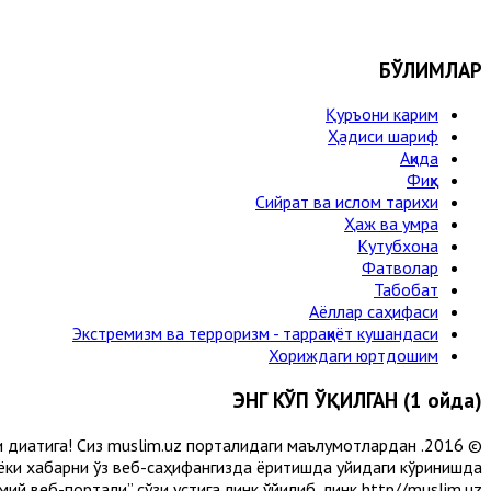
БЎЛИМЛАР
Қуръони карим
Ҳадиси шариф
Ақида
Фиқҳ
Сийрат ва ислом тарихи
Ҳаж ва умра
Кутубхона
Фатволар
Табобат
Аёллар саҳифаси
Экстремизм ва терроризм - тарраққиёт кушандаси
Хориждаги юртдошим
ЭНГ КЎП ЎҚИЛГАН (1 ойда)
и диққатига! Сиз muslim.uz порталидаги маълумотлардан
 ёки хабарни ўз веб-саҳифангизда ёритишда қуйидаги кўринишда
й веб-портали” сўзи устига линк қўйилиб, линк http//muslim.uz