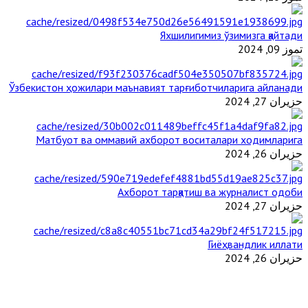
Яхшилигимиз ўзимизга қайтади
تموز 09, 2024
Ўзбекистон ҳожилари маънавият тарғиботчиларига айланади
حزيران 27, 2024
Матбуот ва оммавий ахборот воситалари ходимларига
حزيران 26, 2024
Ахборот тарқатиш ва журналист одоби
حزيران 27, 2024
Гиёҳвандлик иллати
حزيران 26, 2024