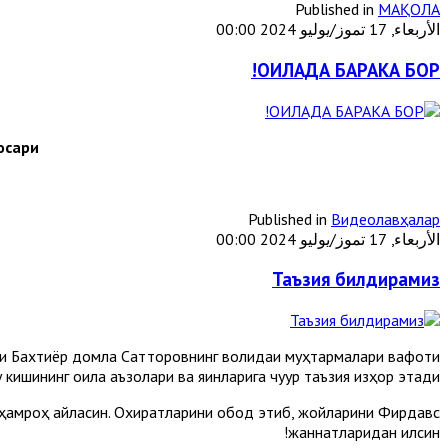
Published in
МАҚОЛА
الأربعاء, 17 تموز/يوليو 2024 00:00
ОИЛАДА БАРАКА БОР!
осари
Published in
Видеолавҳалар
الأربعاء, 17 تموز/يوليو 2024 00:00
Таъзия билдирамиз
и Бахтиёр домла Сатторовнинг волидаи муҳтармалари вафоти
кишининг оила аъзолари ва яқинларига чуқур таъзия изҳор этади.
 ҳамроҳ айласин. Охиратларини обод этиб, жойларини Фирдавс
жаннатларидан қилсин!