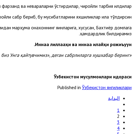
н фарзанд ва невараларни ўстирдилар, чиройли тарбия қилдилар.
ройли сабр бериб, бу мусибатларини яхшиликлар ила тўлдирсин.
дан марҳума онахоннинг яқинларига, хусусан, Бахтиёр домлага
ҳамдардлик билдирамиз.
Иннаа лиллааҳи ва иннаа илайҳи рожиъуун.
«Мусибат етганда «Албатта, биз Аллоҳникимиз ва албатта, биз Унга қайтувчимиз», деган сабрлиларга хушхабар беринг».
Ўзбекистон мусулмонлари идораси
Published in
Ўзбекистон янгиликлари
البداية
1
2
3
4