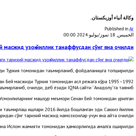
وكالة أنباء أوزبكستان.
Published in
Ar
الخميس, 18 تموز/يوليو 2024 00:00
й масжид узоқ йиллик танаффусдан сўнг яна очилди
иди Туркия томонидан таъмирланиб, фойдаланишга топширилди.
 Сенан Бей масжиди Туркия томонидан асл режага кўра
аъмирланиб, очилди, деб ёзади IQNA сайти “Aнадолу”га таяниб.
смонлиларнинг машҳур меъмори Сенан Бей томонидан қурилган.
ни таъмирлаш ишлари 2016 йилда бошланган эди. Саккиз йиллик
ридан сўнг тарихий масжид намозхонлар учун яна қайта очилди.
вина Ислом жамияти томонидан ҳамкорлигида амалга оширилди.