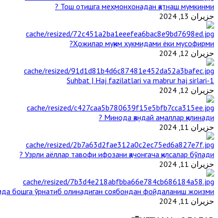
Тош отишга меҳмонхонадан қатнаш мумкинми ?
حزيران 13, 2024
Ҳожилар муқим ҳукмидами ёки мусофирми?
حزيران 12, 2024
1-Suhbat | Haj fazilatlari va mabrur haj sirlari
حزيران 12, 2024
Минода қандай амаллар қилинади ?
حزيران 11, 2024
Узрли аёллар тавофи ифозани қачонгача қилсалар бўлади ?
حزيران 11, 2024
да бошга ўрнатиб олинадиган соябондан фойдаланиш жоизми ?
حزيران 11, 2024