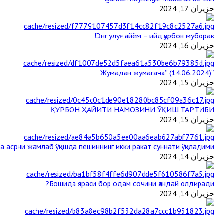
حزيران 17, 2024
Энг улуғ айём – ийд қурбон муборак!
حزيران 16, 2024
“Жумадан жумагача” (14.06.2024)
حزيران 15, 2024
ҚУРБОН ҲАЙИТИ НАМОЗИНИ ЎҚИШ ТАРТИБИ
حزيران 15, 2024
 асрни жамлаб ўқишда пешиннинг икки ракат суннати ўқиладими?
حزيران 14, 2024
Бошида яраси бор одам сочини қандай олдиради?
حزيران 14, 2024