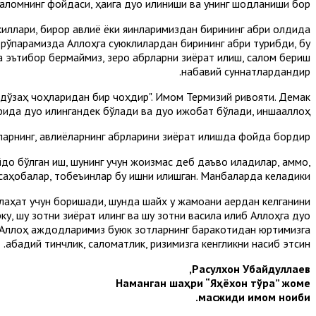
аломнинг фойдаси, ҳақига дуо қилиниши ва унинг шодланиши бор.
иллари, бирор авлиё ёки яқинларимиздан бирининг қабри олдида
 рўпарамизда Аллоҳга суюклилардан бирининг қабри турибди, бу
га эътибор бермаймиз, зеро қабрларни зиёрат қилиш, салом бериш
набавий суннатлардандир.
 дўзаҳ чоҳларидан бир чоҳдир". Имом Термизий ривояти. Демак
офида дуо қилингандек бўлади ва дуо ижобат бўлади, иншааллоҳ!
ларнинг, авлиёларнинг қабрларини зиёрат қилишда фойда бордир.
йдо бўлган иш, шунинг учун жоизмас деб даъво қиладилар, аммо,
 саҳобалар, тобеъинлар бу ишни қилишган. Манбаларда келадики:
слаҳат учун боришади, шунда шайх у жамоани қаердан келганини
, шу зотни зиёрат қилинг ва шу зотни васила қилиб Аллоҳга дуо
и. Аллоҳ аждодларимиз буюк зотларнинг баракотидан юртимизга
абадий тинчлик, саломатлик, ризқимизга кенгликни насиб этсин.
Расулхон Убайдуллаев,
Наманган шаҳри “Яҳёхон тўра” жоме
масжиди имом ноиби.