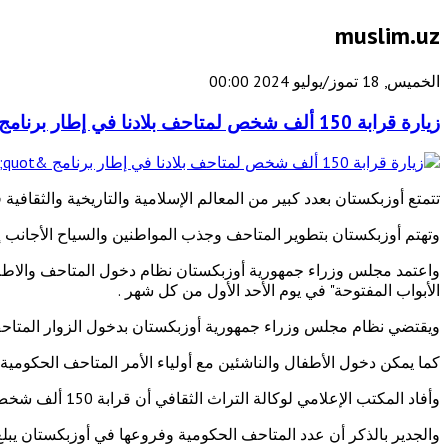
muslim.uz
الخميس, 18 تموز/يوليو 2024 00:00
زيارة قرابة 150 ألف شخص لمتاحف بلادنا في إطار برنامج "الرحلة إلى الماضي"
تتمتع أوزبكستان بعدد كبير من المعالم الإسلامية والتاريخية والثقاف
وتهتم أوزبكستان بتطوير المتاحف وجذب المواطنين والسياح الأجانب إل
الأبواب المفتوحة" في يوم الأحد الأول من كل شهر .
ويقتضي نظام مجلس وزراء جمهورية أوزبكستان بدخول الزوار المتاحف مج
كما يمكن دخول الأطفال والناشئين مع أولياء الأمر المتاحف الحكومية 
وأفاد المكتب الإعلامي لوكالة التراث الثقافي أن قرابة 150 ألف شخص زاروا متاحف بلادنا خلال عام 2023 في إطار برنامج "الرحلة إلى الماضي".
والجدير بالذكر أن عدد المتاحف الحكومية وفروعها في أوزبكستان يبلغ 127 متحفا وفرعا ويصل عدد المتاحف غير الحكومية إلى 7 متاحف فق