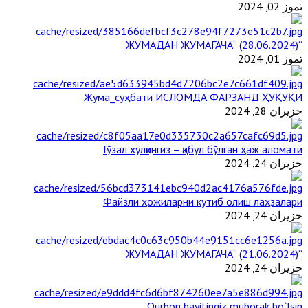
تموز 02, 2024
“ЖУМАДАН ЖУМАГАЧА” (28.06.2024)
تموز 01, 2024
Жума_суҳбати ИСЛОМДА ФАРЗАНД ҲУҚУҚИ
حزيران 28, 2024
Гўзал хулқингиз – қабул бўлган ҳаж аломати
حزيران 24, 2024
Файзли ҳожиларни кутиб олиш лаҳзалари
حزيران 24, 2024
“ЖУМАДАН ЖУМАГАЧА” (21.06.2024)
حزيران 24, 2024
Qurbon hayitingiz muborak bo`lsin