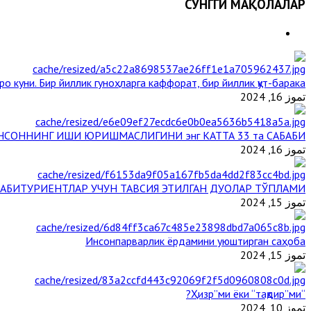
СЎНГГИ МАҚОЛАЛАР
ро куни. Бир йиллик гуноҳларга каффорат, бир йиллик қут-барака
تموز 16, 2024
НСОННИНГ ИШИ ЮРИШМАСЛИГИНИ энг КАТТА 33 та САБАБИ
تموز 16, 2024
АБИТУРИЕНТЛАР УЧУН ТАВСИЯ ЭТИЛГАН ДУОЛАР ТЎПЛАМИ
تموز 15, 2024
Инсонпарварлик ёрдамини уюштирган саҳоба
تموز 15, 2024
“Ҳизр”ми ёки “тақдир”ми?
تموز 10, 2024