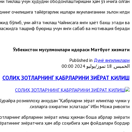
сини тиклаш учун ҳудудни ободонлаштиришни ҳам ўз ичига олган.
инг очилишига тайёргарлик ишлари якунланганини эълон қилди.
ид бўлиб, уни қайта тиклаш Чайниcага янги ҳаёт бахш этади ва
масжидга ташриф буюриш учун янги сабаб ва мотивация беради.
Ўзбекистон мусулмонлари идораси Матбуот хизмати
Published in
Дунё янгиликлари
الخميس, 18 تموز/يوليو 2024 00:00
СОЛИҲ ЗОТЛАРНИНГ ҚАБРЛАРИНИ ЗИЁРАТ ҚИЛИШ
айра розияллоҳу анҳудан "Қабрларни зёрат қилинглар чунки у
сизларга охиратни эслатади" Ибн Можа ривояти.
ларнинг қабрларини зиёрат қилиш ҳукман бошқа қабрлар зиёрати
ёратининг зиёратчига ҳам қабр соҳибига ҳам фойдалари бордир.