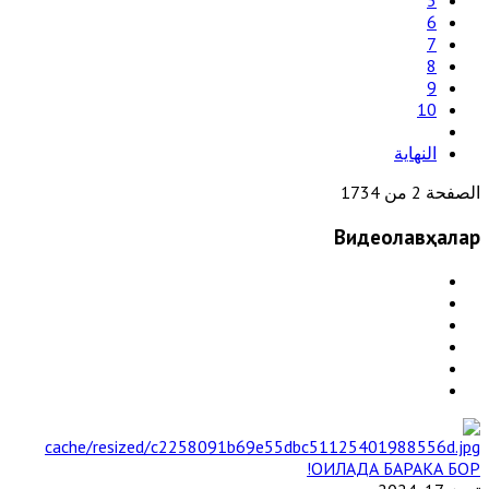
5
6
7
8
9
10
النهاية
الصفحة 2 من 1734
Видеолавҳалар
ОИЛАДА БАРАКА БОР!