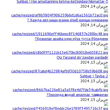
3-Suhbat | Haj amallarining ketma-ketligidagi hikmatlar
حزيران 14, 2024
Ҳажда аёл киши юзини ёпиб юриши мумкинми ?
حزيران 14, 2024
Ҳожилар арафа куни рўза тутса бўладими?
حزيران 14, 2024
Qiz farzand doʻzaxdan pardadir
حزيران 13, 2024
2-Suhbat | Tavba
حزيران 13, 2024
Эҳромда қандай амаллар тақиқланган?
حزيران 13, 2024