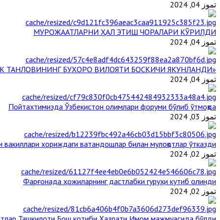
تموز 04, 2024
МУРОЖААТЛАРНИ ҲАЛ ЭТИШ ЧОРАЛАРИ КЎРИЛДИ
تموز 04, 2024
«ЙИЛ ИМОМИ – 2024» КЎРИК ТАНЛОВИНИНГ БУХОРО ВИЛОЯТИ БОСҚИЧИ ЯКУНЛАНДИ
تموز 04, 2024
Пойтахтимизда Ўзбекистон олимлари форуми бўлиб ўтмоқда
تموز 03, 2024
и вакиллари хориждаги ватандошлар билан мулоқотлар ўтказди
تموز 02, 2024
Фарғонада ҳожиларнинг дастлабки гуруҳи кутиб олинди
تموز 02, 2024
тлар Ташкилоти Бош котиби Ҳазрати Имом мажмуасида бўлди