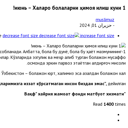
1 июнь – Халқаро болаларни ҳимоя қилиш куни!
muslimuz
- حزيران 01, 2024
e
decrease font size
increase font size
ҳисобланади. Албатта, бола бу дунё, бола бу ҳаёт мазмунининг
дилар. Кўзларида эзгулик ва меҳр қалқиб турган болажон мусаффо
осмонда эркин парвоз этаётган қалдирғоч мисоли.
збекистон – болажон юрт, халқимиз эса азалдан болажон халқ.
ларимизга иззат кўрсатмаган инсон биздан эмас”,
дейилган.
"Вақф" хайрия жамоат фонди матбуот хизмати
Read
1400
times