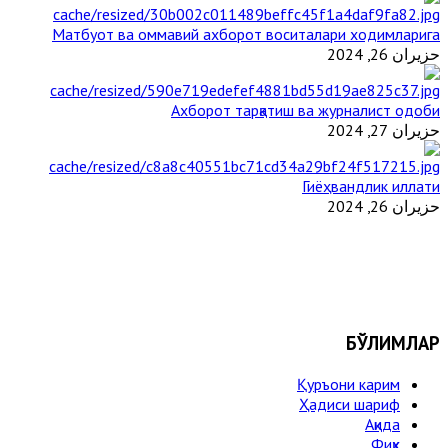
Матбуот ва оммавий ахборот воситалари ходимларига
حزيران 26, 2024
Ахборот тарқатиш ва журналист одоби
حزيران 27, 2024
Гиёҳвандлик иллати
حزيران 26, 2024
БЎЛИМЛАР
Қуръони карим
Ҳадиси шариф
Ақида
Фиқҳ