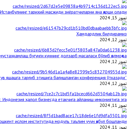
Истанбулнинг тарихий масжиди зиёратчиларни яна қарши олади
تموز 15, 2024
Ҳамдардлик билдирамиз
تموز 12, 2024
стаҳкамлаш бугунги куннинг долзарб масаласи бўлиб қолмоқда
تموز 12, 2024
“Ал-Азҳар” Таиландда динларнинг тинч-тотув яшашга тарғиб этишига бағишланган конференция ўтказади
تموز 12, 2024
: Индонезия ҳалол бизнесда етакчига айланиш имкониятига эга
تموز 11, 2024
ошкент ислом институтида модуль таълим учун қабул бошланди
تموز 11, 2024