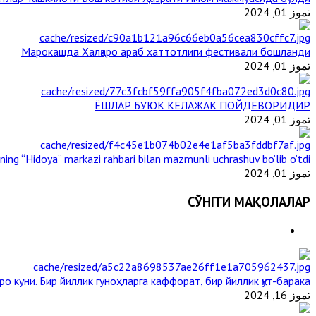
تموز 01, 2024
Марокашда Халқаро араб хаттотлиги фестивали бошланди
تموز 01, 2024
ЁШЛАР БУЮК КЕЛАЖАК ПОЙДЕВОРИДИР
تموز 01, 2024
ining “Hidoya” markazi rahbari bilan mazmunli uchrashuv bo’lib o’tdi
تموز 01, 2024
СЎНГГИ МАҚОЛАЛАР
ро куни. Бир йиллик гуноҳларга каффорат, бир йиллик қут-барака
تموز 16, 2024