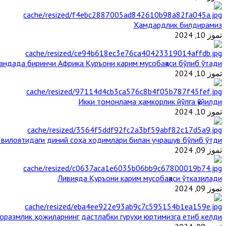
Ҳамдардлик билдирамиз
تموز 10, 2024
гандада биринчи Aфрика Қуръони карим мусобақаси бўлиб ўтади
تموز 10, 2024
Икки томонлама ҳамкорлик йўлга қўйилди
تموز 10, 2024
 вилоятидаги диний соҳа ходимлари билан учрашув бўлиб ўтди
تموز 09, 2024
Ливияда Қуръони карим мусобақаси ўтказилади
تموز 09, 2024
оразмлик ҳожиларнинг дастлабки гуруҳи юртимизга етиб келди