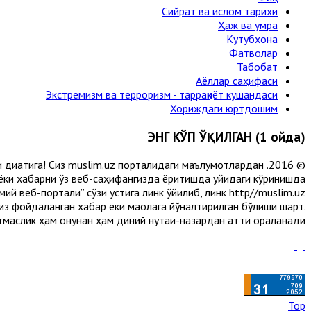
Сийрат ва ислом тарихи
Ҳаж ва умра
Кутубхона
Фатволар
Табобат
Аёллар саҳифаси
Экстремизм ва терроризм - тарраққиёт кушандаси
Хориждаги юртдошим
ЭНГ КЎП ЎҚИЛГАН (1 ойда)
и диққатига! Сиз muslim.uz порталидаги маълумотлардан
 ёки хабарни ўз веб-саҳифангизда ёритишда қуйидаги кўринишда
й веб-портали” сўзи устига линк қўйилиб, линк http//muslim.uz
сиз фойдаланган хабар ёки мақолага йўналтирилган бўлиши шарт.
аслик ҳам қонунан ҳам диний нуқтаи-назардан қаттиқ қораланади.
Top