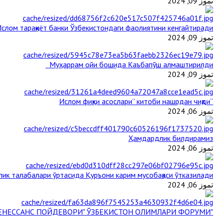
تموز 09, 2024
слом тараққиёт банки Ўзбекистондаги фаолиятини кенгайтиради
تموز 09, 2024
Муҳаррам ойи бошида Каъбапўш алмаштирилди
تموز 09, 2024
“Ислом фиқҳи асослари” китоби нашрдан чиқди
تموز 06, 2024
Ҳамдардлик билдирамиз
تموز 06, 2024
ик талабалари ўртасида Қуръони карим мусобақаси ўтказилади
تموز 06, 2024
"БУЮК АЖДОДЛАР МЕРОСИ – III РЕНЕССАНС ПОЙДЕВОРИ" ЎЗБЕКИСТОН ОЛИМЛАРИ ФОРУМИ