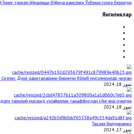
Тнинг туризм йўналиши бўйича раислиги Ўзбекистонга берилди »
Янгиликлар
 Сезгин: Дунё хариталарини биринчи бўлиб мусулмонлар чизган
تموز 18, 2024
даги тарихий масжид узоқ йиллик танаффусдан сўнг яна очилди
تموز 18, 2024
Таъзия билдирамиз
تموز 17, 2024