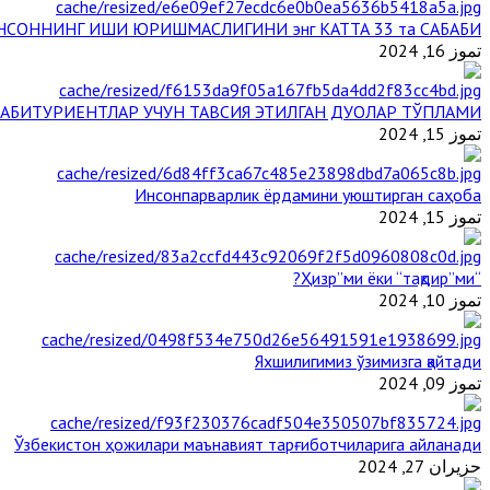
НСОННИНГ ИШИ ЮРИШМАСЛИГИНИ энг КАТТА 33 та САБАБИ
تموز 16, 2024
АБИТУРИЕНТЛАР УЧУН ТАВСИЯ ЭТИЛГАН ДУОЛАР ТЎПЛАМИ
تموز 15, 2024
Инсонпарварлик ёрдамини уюштирган саҳоба
تموز 15, 2024
“Ҳизр”ми ёки “тақдир”ми?
تموز 10, 2024
Яхшилигимиз ўзимизга қайтади
تموز 09, 2024
Ўзбекистон ҳожилари маънавият тарғиботчиларига айланади
حزيران 27, 2024