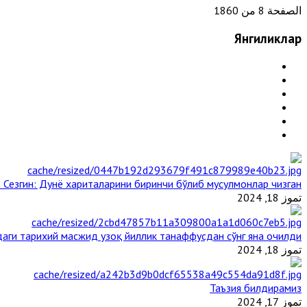
الصفحة 8 من 1860
Янгиликлар
 Сезгин: Дунё хариталарини биринчи бўлиб мусулмонлар чизган
تموز 18, 2024
аги тарихий масжид узоқ йиллик танаффусдан сўнг яна очилди
تموز 18, 2024
Таъзия билдирамиз
تموز 17, 2024