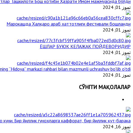
тлар Ташкилоти Бош котиби Ҳазрати Имом мажмуасида бўлди
تموز 01, 2024
Марокашда Халқаро араб хаттотлиги фестивали бошланди
تموز 01, 2024
ЁШЛАР БУЮК КЕЛАЖАК ПОЙДЕВОРИДИР
تموز 01, 2024
ining “Hidoya” markazi rahbari bilan mazmunli uchrashuv bo’lib o’tdi
تموز 01, 2024
СЎНГГИ МАҚОЛАЛАР
о куни. Бир йиллик гуноҳларга каффорат, бир йиллик қут-барака
تموز 16, 2024