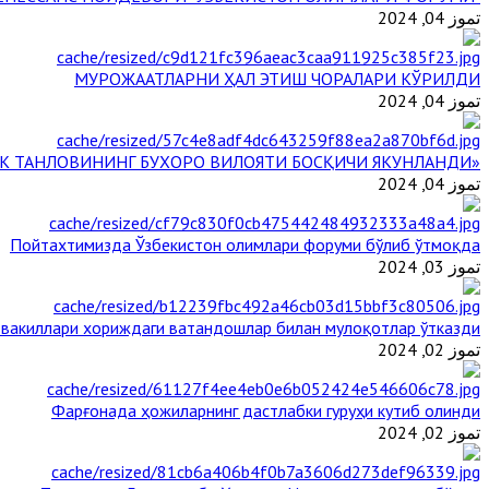
تموز 04, 2024
МУРОЖААТЛАРНИ ҲАЛ ЭТИШ ЧОРАЛАРИ КЎРИЛДИ
تموز 04, 2024
«ЙИЛ ИМОМИ – 2024» КЎРИК ТАНЛОВИНИНГ БУХОРО ВИЛОЯТИ БОСҚИЧИ ЯКУНЛАНДИ
تموز 04, 2024
Пойтахтимизда Ўзбекистон олимлари форуми бўлиб ўтмоқда
تموز 03, 2024
 вакиллари хориждаги ватандошлар билан мулоқотлар ўтказди
تموز 02, 2024
Фарғонада ҳожиларнинг дастлабки гуруҳи кутиб олинди
تموز 02, 2024