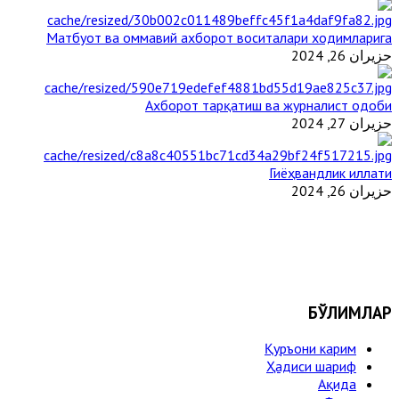
Матбуот ва оммавий ахборот воситалари ходимларига
حزيران 26, 2024
Ахборот тарқатиш ва журналист одоби
حزيران 27, 2024
Гиёҳвандлик иллати
حزيران 26, 2024
БЎЛИМЛАР
Қуръони карим
Ҳадиси шариф
Ақида