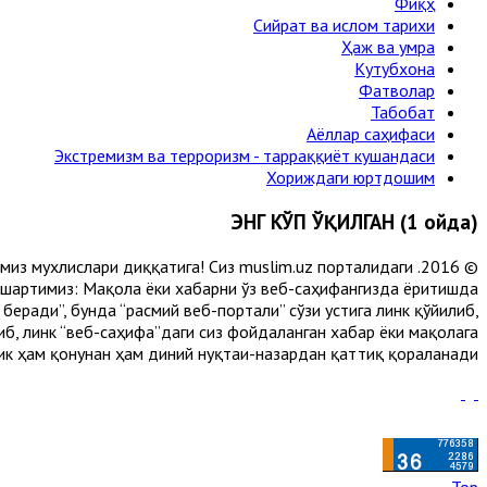
Фиқҳ
Сийрат ва ислом тарихи
Ҳаж ва умра
Кутубхона
Фатволар
Табобат
Аёллар саҳифаси
Экстремизм ва терроризм - тарраққиёт кушандаси
Хориждаги юртдошим
ЭНГ КЎП ЎҚИЛГАН (1 ойда)
лимиз мухлислари диққатига! Сиз muslim.uz порталидаги
 шартимиз: Мақола ёки хабарни ўз веб-саҳифангизда ёритишда
еради”, бунда “расмий веб-портали” сўзи устига линк қўйилиб,
либ, линк “веб-саҳифа”даги сиз фойдаланган хабар ёки мақолага
ик ҳам қонунан ҳам диний нуқтаи-назардан қаттиқ қораланади.
Top