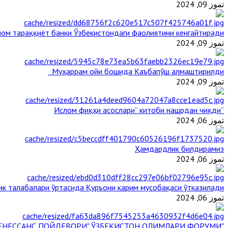
تموز 09, 2024
ом тараққиёт банки Ўзбекистондаги фаолиятини кенгайтиради
تموز 09, 2024
Муҳаррам ойи бошида Каъбапўш алмаштирилди
تموز 09, 2024
“Ислом фиқҳи асослари” китоби нашрдан чиқди
تموز 06, 2024
Ҳамдардлик билдирамиз
تموز 06, 2024
ик талабалари ўртасида Қуръони карим мусобақаси ўтказилади
تموز 06, 2024
"БУЮК АЖДОДЛАР МЕРОСИ – III РЕНЕССАНС ПОЙДЕВОРИ" ЎЗБЕКИСТОН ОЛИМЛАРИ ФОРУМИ