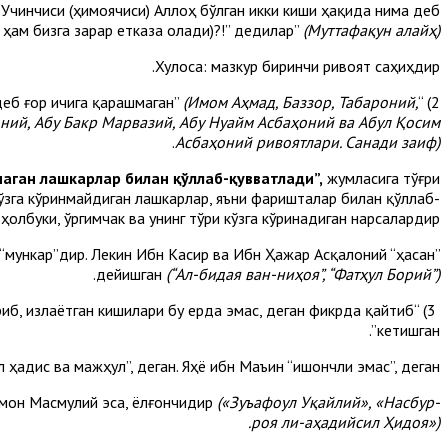
). Учинчиси (ҳимоячиси) Аллоҳ бўлган икки киши ҳақида нима деб
м ҳам бизга зарар етказа олади)?!” дедилар”
(Муттафақун алайҳ)
Хулоса: мазкур биринчи ривоят саҳиҳдир.
(Имом Аҳмад, Баззор, Табароний,
2) “Ғор оғзида ўргимчак уясини кўриб: “Агар Муҳаммад бу ерга кирганида, ўргимчак уяси бузилган бўларди”, деб ғор ичига қарашмаган”
оний, Абу Бакр Марвазий, Абу Нуайм Асбаҳоний ва Абул Қосим
.
Асбаҳоний ривоятлари. Санади заиф)
маган лашкарлар билан қўллаб-қувватлади”,
жумласига тўғри
кўзга кўринмайдиган лашкарлар, яъни фаришталар билан қўллаб-
ҳолбуки, ўргимчак ва унинг тўри кўзга кўринадиган нарсалардир.
“мункар”дир. Лекин Ибн Касир ва Ибн Ҳажар Асқалоний “ҳасан”
.
дейишган
(“Ал-бидая ван-ниҳоя”, “Фатҳул Борий”)
ўриб, излаётган кишилари бу ерда эмас, деган фикрда қайтиб
кетишган”.
ҳадис ва мажҳул”, деган. Яҳё ибн Маъин “ишончли эмас”, деган.
ймон Масмулий эса, ёлғончидир
(«Зуъафоул Уқайлий», «Насбур-
роя ли-аҳадийсил Ҳидоя»).