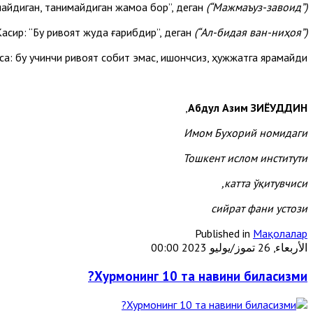
айдиган, танимайдиган жамоа бор”, деган
(“Мажмаъуз-завоид”)
асир: “Бу ривоят жуда ғарибдир”, деган
(“Ал-бидая ван-ниҳоя”)
са: бу учинчи ривоят собит эмас, ишончсиз, ҳужжатга ярамайди.
,
Абдул Азим ЗИЁУДДИН
Имом Бухорий номидаги
Тошкент ислом институти
катта ўқитувчиси,
сийрат фани устози
Published in
Мақолалар
الأربعاء, 26 تموز/يوليو 2023 00:00
Хурмонинг 10 та навини биласизми?