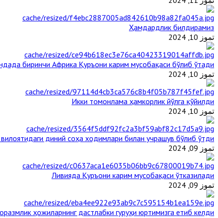
تموز 11, 2024
Ҳамдардлик билдирамиз
تموز 10, 2024
андада биринчи Aфрика Қуръони карим мусобақаси бўлиб ўтади
تموز 10, 2024
Икки томонлама ҳамкорлик йўлга қўйилди
تموز 10, 2024
 вилоятидаги диний соҳа ходимлари билан учрашув бўлиб ўтди
تموز 09, 2024
Ливияда Қуръони карим мусобақаси ўтказилади
تموز 09, 2024
оразмлик ҳожиларнинг дастлабки гуруҳи юртимизга етиб келди