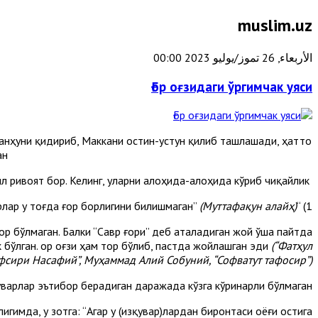
muslim.uz
الأربعاء, 26 تموز/يوليو 2023 00:00
Ғор оғзидаги ўргимчак уяси
анҳуни қидириб, Маккани остин-устун қилиб ташлашади, ҳатто
н?
Бу ҳақда уч хил ривоят бор. Келинг, уларни алоҳида-алоҳида кўриб чиқайлик:
(Муттафақун алайҳ)
1) “Изқуварлар у тоғда ғор борлигини билишмаган”
ор бўлмаган. Балки “Савр ғори” деб аталадиган жой ўша пайтда
 бўлган. Ғор оғзи ҳам тор бўлиб, пастда жойлашган эди
(“Фатҳул
афсири Насафий”, Муҳаммад Алий Собуний, “Софватут тафосир”).
уварлар эътибор берадиган даражада кўзга кўринарли бўлмаган.
гимда, у зотга: “Агар у (изқувар)лардан биронтаси оёғи остига