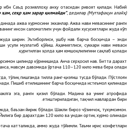
р ибн Саъд розияллоҳу анҳу отасидан ривоят қилади. Набий
р ҳам, сеҳр ҳам зарар қилмайди”
, дедилар
(Муттафақун алайҳ)
динада ажва хурмосини экканлар. Ажва нави мевасининг ранги
еванинг инсон саломатлиги учун фойдали хусусиятлари жуда кўп.
и жуда ширин. Эътиборлиси, ушбу нав барча босқичда – энди
ши усули музлатиб қўйиш. Аҳамиятлиси, суккари нави меваси
қуритилган ҳолда ҳам юмшоқлилигини сақлаб қолади.
арсимон цилиндр кўринишида. Анча серҳосил нав. Битта дарахт
анса, мавсум давомида ўртача 110–120 кило мева бера олади.
а, тўлиқ пишганда тилла ранг-қизғиш тусда бўлади. Пўстлоғи
нади. Пишиб етилишининг барча босқичида истеъмол қилинади.
аклга эга, ранги қизил бўлади. Мадина ва унинг атрофида
етиштириладиган, тақчил навлардан бири.
кда, баъзан йирик бўлади. Шакли бироз чўзинчоқ, тухумсимон.
. Йилига бир дарахтдан 120 кило ва ундан ортиқ хурмо олинади.
ртача катталикда, аммо жуда тўйимли. Таъми ирис конфетлари