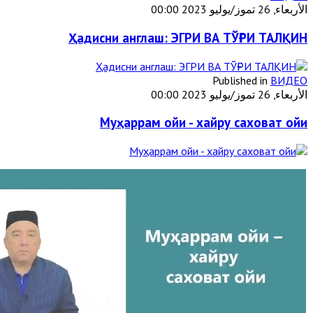
الأربعاء, 26 تموز/يوليو 2023 00:00
Ҳадисни англаш: ЭГРИ ВА ТЎҒРИ ТАЛҚИН
Published in
ВИДЕО
الأربعاء, 26 تموز/يوليو 2023 00:00
Муҳаррам ойи - хайру саховат ойи