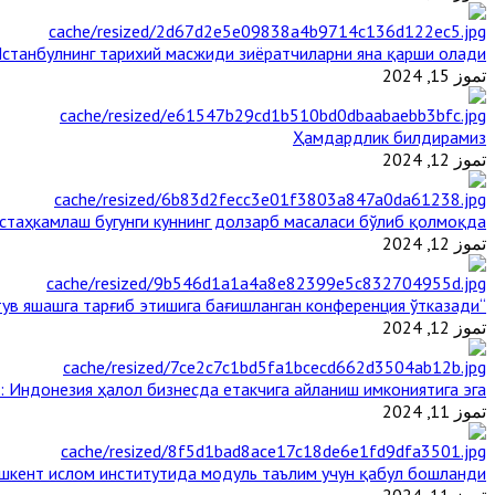
станбулнинг тарихий масжиди зиёратчиларни яна қарши олади
تموز 15, 2024
Ҳамдардлик билдирамиз
تموز 12, 2024
таҳкамлаш бугунги куннинг долзарб масаласи бўлиб қолмоқда
تموز 12, 2024
“Ал-Азҳар” Таиландда динларнинг тинч-тотув яшашга тарғиб этишига бағишланган конференция ўтказади
تموز 12, 2024
: Индонезия ҳалол бизнесда етакчига айланиш имкониятига эга
تموز 11, 2024
шкент ислом институтида модуль таълим учун қабул бошланди