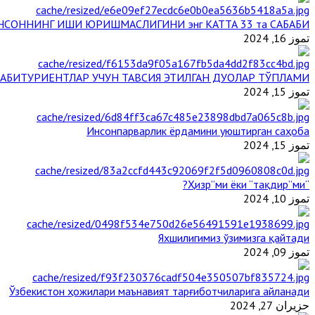
НСОННИНГ ИШИ ЮРИШМАСЛИГИНИ энг КАТТА 33 та САБАБИ
تموز 16, 2024
АБИТУРИЕНТЛАР УЧУН ТАВСИЯ ЭТИЛГАН ДУОЛАР ТЎПЛАМИ
تموز 15, 2024
Инсонпарварлик ёрдамини уюштирган саҳоба
تموز 15, 2024
“Ҳизр”ми ёки “тақдир”ми?
تموز 10, 2024
Яхшилигимиз ўзимизга қайтади
تموز 09, 2024
Ўзбекистон ҳожилари маънавият тарғиботчиларига айланади
حزيران 27, 2024