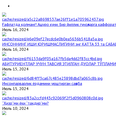
Ғафлатда қолманг! Ашуро куни. Бир йиллик гуноҳларга каффорат
Июль 16, 2024
ИНСОННИНГ ИШИ ЮРИШМАСЛИГИНИ энг КАТТА 33 та САБА
Июль 16, 2024
АБИТУРИЕНТЛАР УЧУН ТАВСИЯ ЭТИЛГАН ДУОЛАР ТЎПЛАМИ
Июль 15, 2024
Инсонпарварлик ёрдамини уюштирган саҳоба
Июль 15, 2024
“Ҳизр”ми ёки “тақдир”ми?
Июль 10, 2024