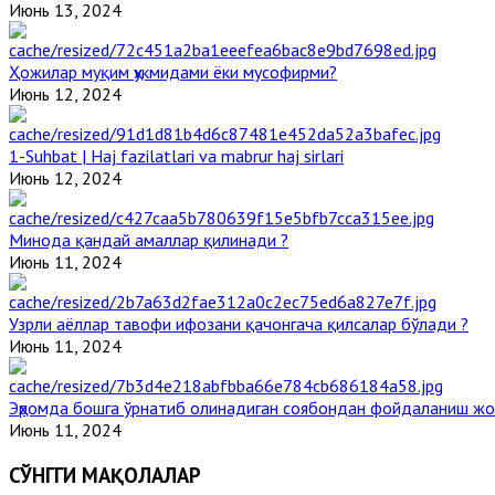
Июнь 13, 2024
Ҳожилар муқим ҳукмидами ёки мусофирми?
Июнь 12, 2024
1-Suhbat | Haj fazilatlari va mabrur haj sirlari
Июнь 12, 2024
Минода қандай амаллар қилинади ?
Июнь 11, 2024
Узрли аёллар тавофи ифозани қачонгача қилсалар бўлади ?
Июнь 11, 2024
Эҳромда бошга ўрнатиб олинадиган соябондан фойдаланиш жо
Июнь 11, 2024
СЎНГГИ МАҚОЛАЛАР