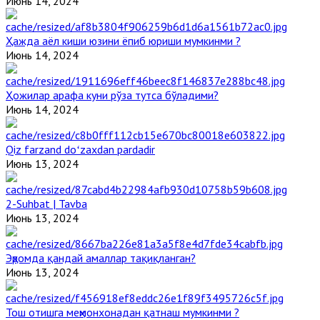
Июнь 14, 2024
Ҳажда аёл киши юзини ёпиб юриши мумкинми ?
Июнь 14, 2024
Ҳожилар арафа куни рўза тутса бўладими?
Июнь 14, 2024
Qiz farzand doʻzaxdan pardadir
Июнь 13, 2024
2-Suhbat | Tavba
Июнь 13, 2024
Эҳромда қандай амаллар тақиқланган?
Июнь 13, 2024
Тош отишга меҳмонхонадан қатнаш мумкинми ?