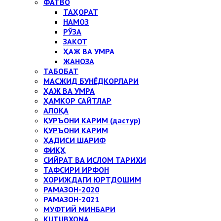
ФАТВО
ТАҲОРАТ
НАМОЗ
РЎЗА
ЗАКОТ
ҲАЖ ВА УМРА
ЖАНОЗА
ТАБОБАТ
МАСЖИД БУНЁДКОРЛАРИ
ҲАЖ ВА УМРА
ҲАМКОР САЙТЛАР
АЛОҚА
ҚУРЪОНИ КАРИМ (дастур)
ҚУРЪОНИ КАРИМ
ҲАДИСИ ШАРИФ
ФИҚҲ
СИЙРАТ ВА ИСЛОМ ТАРИХИ
ТАФСИРИ ИРФОН
ХОРИЖДАГИ ЮРТДОШИМ
РАМАЗОН-2020
РАМАЗОН-2021
МУФТИЙ МИНБАРИ
KUTUBXONA