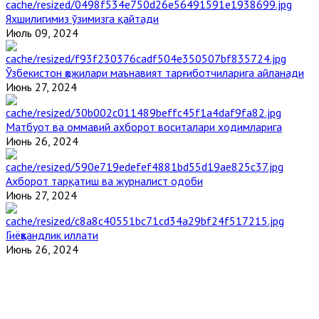
Яхшилигимиз ўзимизга қайтади
Июль 09, 2024
Ўзбекистон ҳожилари маънавият тарғиботчиларига айланади
Июнь 27, 2024
Матбуот ва оммавий ахборот воситалари ходимларига
Июнь 26, 2024
Ахборот тарқатиш ва журналист одоби
Июнь 27, 2024
Гиёҳвандлик иллати
Июнь 26, 2024