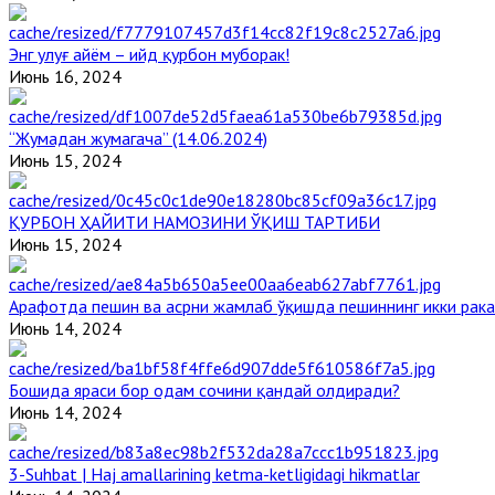
Энг улуғ айём – ийд қурбон муборак!
Июнь 16, 2024
“Жумадан жумагача” (14.06.2024)
Июнь 15, 2024
ҚУРБОН ҲАЙИТИ НАМОЗИНИ ЎҚИШ ТАРТИБИ
Июнь 15, 2024
Арафотда пешин ва асрни жамлаб ўқишда пешиннинг икки рака
Июнь 14, 2024
Бошида яраси бор одам сочини қандай олдиради?
Июнь 14, 2024
3-Suhbat | Haj amallarining ketma-ketligidagi hikmatlar