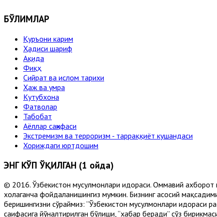
БЎЛИМЛАР
Қуръони карим
Ҳадиси шариф
Ақида
Фиқҳ
Сийрат ва ислом тарихи
Ҳаж ва умра
Кутубхона
Фатволар
Табобат
Аёллар саҳифаси
Экстремизм ва терроризм - тарраққиёт кушандаси
Хориждаги юртдошим
ЭНГ КЎП ЎҚИЛГАН (1 ойда)
© 2016. Ўзбекистон мусулмонлари идораси. Оммавий ахборот 
хоҳлаганча фойдаланишингиз мумкин. Бизнинг асосий мақсадими
беришингизни сўраймиз: “Ўзбекистон мусулмонлари идораси рас
саҳифасига йўналтирилган бўлиши, “хабар беради” сўз бирикмас