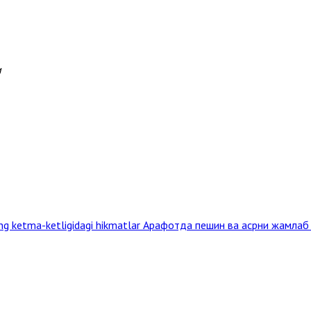
и
ing ketma-ketligidagi hikmatlar
Арафотда пешин ва асрни жамлаб 