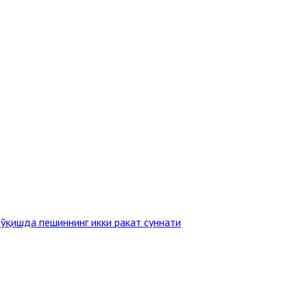
ўқишда пешиннинг икки ракат суннати