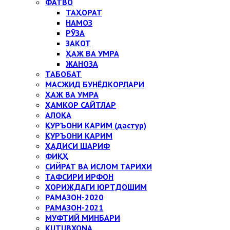
ФАТВО
ТАҲОРАТ
НАМОЗ
РЎЗА
ЗАКОТ
ҲАЖ ВА УМРА
ЖАНОЗА
ТАБОБАТ
МАСЖИД БУНЁДКОРЛАРИ
ҲАЖ ВА УМРА
ҲАМКОР САЙТЛАР
АЛОҚА
ҚУРЪОНИ КАРИМ (дастур)
ҚУРЪОНИ КАРИМ
ҲАДИСИ ШАРИФ
ФИҚҲ
СИЙРАТ ВА ИСЛОМ ТАРИХИ
ТАФСИРИ ИРФОН
ХОРИЖДАГИ ЮРТДОШИМ
РАМАЗОН-2020
РАМАЗОН-2021
МУФТИЙ МИНБАРИ
KUTUBXONA