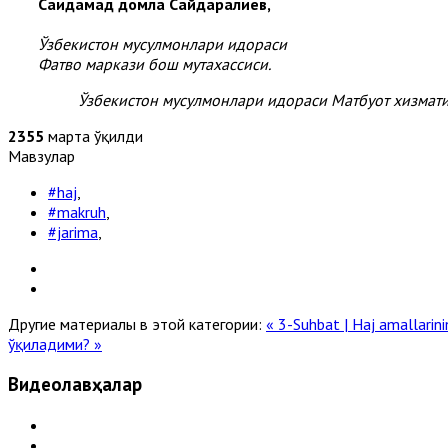
Саидаҳмад домла Сайдаралиев,
Ўзбекистон мусулмонлари идораси
Фатво маркази бош мутахассиси.
Ўзбекистон мусулмонлари идораси Матбуот хизмат
2355
марта ўқилди
Мавзулар
#haj
,
#makruh
,
#jarima
,
Другие материалы в этой категории:
« 3-Suhbat | Haj amallarin
ўқиладими? »
Видеолавҳалар