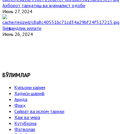
Ахборот тарқатиш ва журналист одоби
Июнь 27, 2024
Гиёҳвандлик иллати
Июнь 26, 2024
БЎЛИМЛАР
Қуръони карим
Ҳадиси шариф
Ақида
Фиқҳ
Сийрат ва ислом тарихи
Ҳаж ва умра
Кутубхона
Фатволар