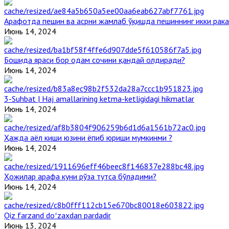
Арафотда пешин ва асрни жамлаб ўқишда пешиннинг икки рака
Июнь 14, 2024
Бошида яраси бор одам сочини қандай олдиради?
Июнь 14, 2024
3-Suhbat | Haj amallarining ketma-ketligidagi hikmatlar
Июнь 14, 2024
Ҳажда аёл киши юзини ёпиб юриши мумкинми ?
Июнь 14, 2024
Ҳожилар арафа куни рўза тутса бўладими?
Июнь 14, 2024
Qiz farzand doʻzaxdan pardadir
Июнь 13, 2024