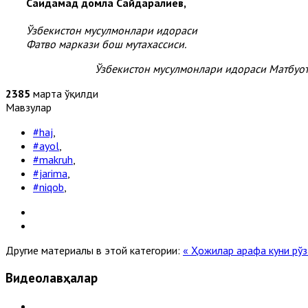
Саидаҳмад домла Сайдаралиев,
Ўзбекистон мусулмонлари идораси
Фатво маркази бош мутахассиси.
Ўзбекистон мусулмонлари идораси Матбуот
2385
марта ўқилди
Мавзулар
#haj
,
#ayol
,
#makruh
,
#jarima
,
#niqob
,
Другие материалы в этой категории:
« Ҳожилар арафа куни рў
Видеолавҳалар