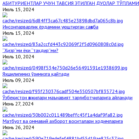
АБИТУРИЕНТЛАР УЧУН ТАВСИЯ ЭТИЛГАН ДУОЛАР ТЎПЛАМИ
Июль 15, 2024
Инсонпарварлик ёрдамини уюштирган саҳоба
Июль 15, 2024
“Ҳизр”ми ёки “тақдир”ми?
Июль 10, 2024
Яхшилигимиз ўзимизга қайтади
Июль 09, 2024
Ўзбекистон ҳожилари маънавият тарғиботчиларига айланади
Июнь 27, 2024
Матбуот ва оммавий ахборот воситалари ходимларига
Июнь 26, 2024