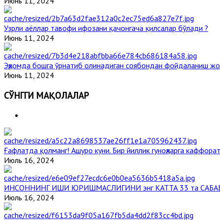
Июнь 11, 2024
Узрли аёллар тавофи ифозани қачонгача қилсалар бўлади ?
Июнь 11, 2024
Эҳромда бошга ўрнатиб олинадиган соябондан фойдаланиш жо
Июнь 11, 2024
СЎНГГИ МАҚОЛАЛАР
Ғафлатда қолманг! Ашуро куни. Бир йиллик гуноҳларга каффорат
Июль 16, 2024
ИНСОННИНГ ИШИ ЮРИШМАСЛИГИНИ энг КАТТА 33 та САБА
Июль 16, 2024