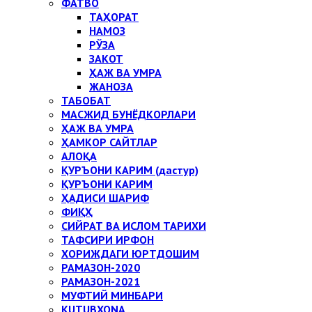
ФАТВО
ТАҲОРАТ
НАМОЗ
РЎЗА
ЗАКОТ
ҲАЖ ВА УМРА
ЖАНОЗА
ТАБОБАТ
МАСЖИД БУНЁДКОРЛАРИ
ҲАЖ ВА УМРА
ҲАМКОР САЙТЛАР
АЛОҚА
ҚУРЪОНИ КАРИМ (дастур)
ҚУРЪОНИ КАРИМ
ҲАДИСИ ШАРИФ
ФИҚҲ
СИЙРАТ ВА ИСЛОМ ТАРИХИ
ТАФСИРИ ИРФОН
ХОРИЖДАГИ ЮРТДОШИМ
РАМАЗОН-2020
РАМАЗОН-2021
МУФТИЙ МИНБАРИ
KUTUBXONA