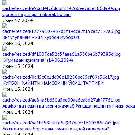
Qurbon hayitingiz muborak bo`lsin
Июнь 17, 2024
Энг улуғ айём – ийд қурбон муборак!
Июнь 16, 2024
“Жумадан жумагача” (14.06.2024)
Июнь 15, 2024
ҚУРБОН ҲАЙИТИ НАМОЗИНИ ЎҚИШ ТАРТИБИ
Июнь 15, 2024
Арафотда пешин ва асрни жамлаб ўқишда пешиннинг икки рака
Июнь 14, 2024
Бошида яраси бор одам сочини қандай олдиради?
Июнь 14, 2024