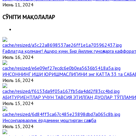
Июнь 11, 2024
СЎНГГИ МАҚОЛАЛАР
Ғафлатда қолманг! Ашуро куни. Бир йиллик гуноҳларга каффорат
Июль 16, 2024
ИНСОННИНГ ИШИ ЮРИШМАСЛИГИНИ энг КАТТА 33 та САБА
Июль 16, 2024
АБИТУРИЕНТЛАР УЧУН ТАВСИЯ ЭТИЛГАН ДУОЛАР ТЎПЛАМИ
Июль 15, 2024
Инсонпарварлик ёрдамини уюштирган саҳоба
Июль 15, 2024