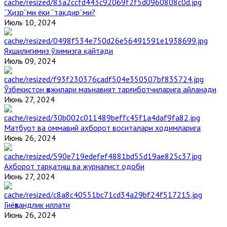
“Ҳизр”ми ёки “тақдир”ми?
Июль 10, 2024
Яхшилигимиз ўзимизга қайтади
Июль 09, 2024
Ўзбекистон ҳожилари маънавият тарғиботчиларига айланади
Июнь 27, 2024
Матбуот ва оммавий ахборот воситалари ходимларига
Июнь 26, 2024
Ахборот тарқатиш ва журналист одоби
Июнь 27, 2024
Гиёҳвандлик иллати
Июнь 26, 2024