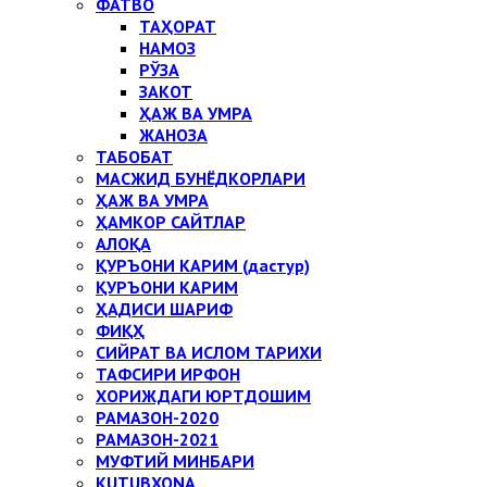
ФАТВО
ТАҲОРАТ
НАМОЗ
РЎЗА
ЗАКОТ
ҲАЖ ВА УМРА
ЖАНОЗА
ТАБОБАТ
МАСЖИД БУНЁДКОРЛАРИ
ҲАЖ ВА УМРА
ҲАМКОР САЙТЛАР
АЛОҚА
ҚУРЪОНИ КАРИМ (дастур)
ҚУРЪОНИ КАРИМ
ҲАДИСИ ШАРИФ
ФИҚҲ
СИЙРАТ ВА ИСЛОМ ТАРИХИ
ТАФСИРИ ИРФОН
ХОРИЖДАГИ ЮРТДОШИМ
РАМАЗОН-2020
РАМАЗОН-2021
МУФТИЙ МИНБАРИ
KUTUBXONA