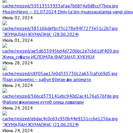
MuslimNews — 01.07.2024 Diniy ta’lim muassasalariga yangi o‘qu
Июль 02, 2024
“ЖУМАДАН ЖУМАГАЧА” (28.06.2024)
Июль 01, 2024
Жума_суҳбати ИСЛОМДА ФАРЗАНД ҲУҚУҚИ
Июнь 28, 2024
Гўзал хулқингиз – қабул бўлган ҳаж аломати
Июнь 24, 2024
Файзли ҳожиларни кутиб олиш лаҳзалари
Июнь 24, 2024
“ЖУМАДАН ЖУМАГАЧА” (21.06.2024)
Июнь 24, 2024