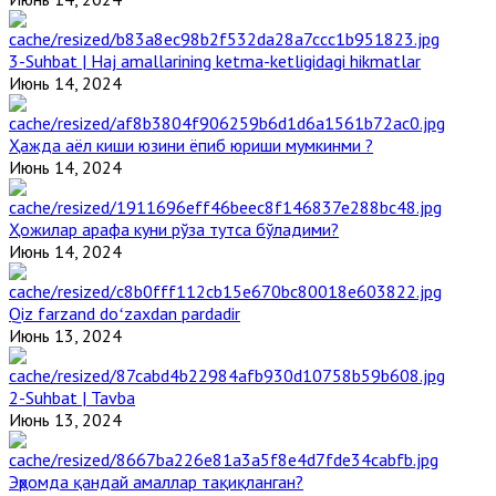
3-Suhbat | Haj amallarining ketma-ketligidagi hikmatlar
Июнь 14, 2024
Ҳажда аёл киши юзини ёпиб юриши мумкинми ?
Июнь 14, 2024
Ҳожилар арафа куни рўза тутса бўладими?
Июнь 14, 2024
Qiz farzand doʻzaxdan pardadir
Июнь 13, 2024
2-Suhbat | Tavba
Июнь 13, 2024
Эҳромда қандай амаллар тақиқланган?