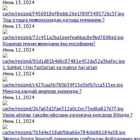
Июнь 13, 2024
Тош отишга меҳмонхонадан қатнаш мумкинми ?
Июнь 13, 2024
Ҳожилар муқим ҳукмидами ёки мусофирми?
Июнь 12, 2024
1-Suhbat | Haj fazilatlari va mabrur haj sirlari
Июнь 12, 2024
Минода қандай амаллар қилинади ?
Июнь 11, 2024
Узрли аёллар тавофи ифозани қачонгача қилсалар бўлади ?
Июнь 11, 2024
Эҳромда бошга ўрнатиб олинадиган соябондан фойдаланиш жо