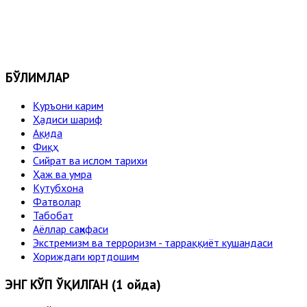
БЎЛИМЛАР
Қуръони карим
Ҳадиси шариф
Ақида
Фиқҳ
Сийрат ва ислом тарихи
Ҳаж ва умра
Кутубхона
Фатволар
Табобат
Аёллар саҳифаси
Экстремизм ва терроризм - тарраққиёт кушандаси
Хориждаги юртдошим
ЭНГ КЎП ЎҚИЛГАН (1 ойда)