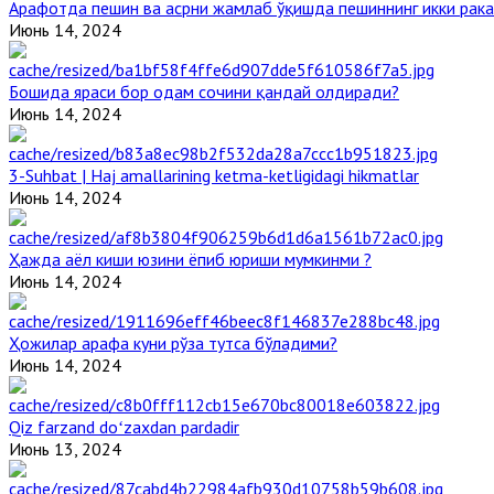
Арафотда пешин ва асрни жамлаб ўқишда пешиннинг икки рака
Июнь 14, 2024
Бошида яраси бор одам сочини қандай олдиради?
Июнь 14, 2024
3-Suhbat | Haj amallarining ketma-ketligidagi hikmatlar
Июнь 14, 2024
Ҳажда аёл киши юзини ёпиб юриши мумкинми ?
Июнь 14, 2024
Ҳожилар арафа куни рўза тутса бўладими?
Июнь 14, 2024
Qiz farzand doʻzaxdan pardadir
Июнь 13, 2024