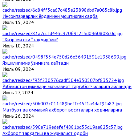
Инсонпарварлик ёрдамини уюштирган саҳоба
Июль 15, 2024
“Ҳизр”ми ёки “тақдир”ми?
Июль 10, 2024
Яхшилигимиз ўзимизга қайтади
Июль 09, 2024
Ўзбекистон ҳожилари маънавият тарғиботчиларига айланади
Июнь 27, 2024
Матбуот ва оммавий ахборот воситалари ходимларига
Июнь 26, 2024
Ахборот тарқатиш ва журналист одоби