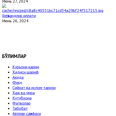
Июнь 27, 2024
Гиёҳвандлик иллати
Июнь 26, 2024
БЎЛИМЛАР
Қуръони карим
Ҳадиси шариф
Ақида
Фиқҳ
Сийрат ва ислом тарихи
Ҳаж ва умра
Кутубхона
Фатволар
Табобат
Аёллар саҳифаси