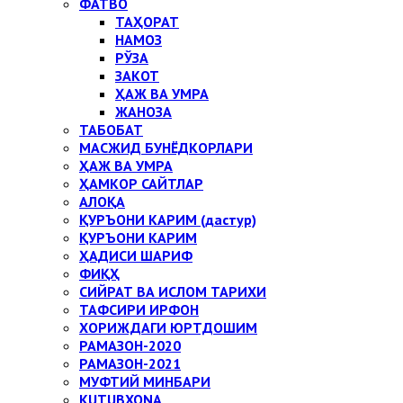
ФАТВО
ТАҲОРАТ
НАМОЗ
РЎЗА
ЗАКОТ
ҲАЖ ВА УМРА
ЖАНОЗА
ТАБОБАТ
МАСЖИД БУНЁДКОРЛАРИ
ҲАЖ ВА УМРА
ҲАМКОР САЙТЛАР
АЛОҚА
ҚУРЪОНИ КАРИМ (дастур)
ҚУРЪОНИ КАРИМ
ҲАДИСИ ШАРИФ
ФИҚҲ
СИЙРАТ ВА ИСЛОМ ТАРИХИ
ТАФСИРИ ИРФОН
ХОРИЖДАГИ ЮРТДОШИМ
РАМАЗОН-2020
РАМАЗОН-2021
МУФТИЙ МИНБАРИ
KUTUBXONA