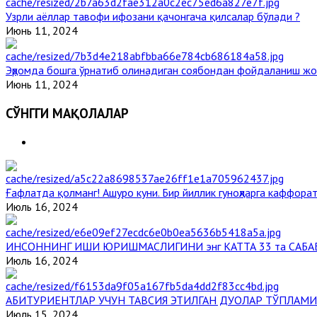
Узрли аёллар тавофи ифозани қачонгача қилсалар бўлади ?
Июнь 11, 2024
Эҳромда бошга ўрнатиб олинадиган соябондан фойдаланиш жо
Июнь 11, 2024
СЎНГГИ МАҚОЛАЛАР
Ғафлатда қолманг! Ашуро куни. Бир йиллик гуноҳларга каффорат
Июль 16, 2024
ИНСОННИНГ ИШИ ЮРИШМАСЛИГИНИ энг КАТТА 33 та САБА
Июль 16, 2024
АБИТУРИЕНТЛАР УЧУН ТАВСИЯ ЭТИЛГАН ДУОЛАР ТЎПЛАМИ
Июль 15, 2024