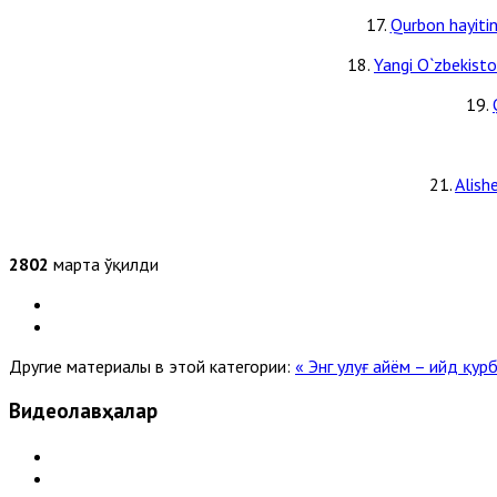
17.
Qurbon hayitin
18.
Yangi O`zbekiston
19.
21.
Alish
2802
марта ўқилди
Другие материалы в этой категории:
« Энг улуғ айём – ийд қур
Видеолавҳалар