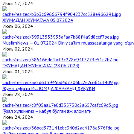
Июль 12, 2024
ЖУМАДАН ЖУМАГАЧА 05.07.2024
Июль 06, 2024
MuslimNews — 01.07.2024 Diniy ta’lim muassasalariga yangi o‘qu
Июль 02, 2024
“ЖУМАДАН ЖУМАГАЧА” (28.06.2024)
Июль 01, 2024
Жума_суҳбати ИСЛОМДА ФАРЗАНД ҲУҚУҚИ
Июнь 28, 2024
Гўзал хулқингиз – қабул бўлган ҳаж аломати
Июнь 24, 2024
Файзли ҳожиларни кутиб олиш лаҳзалари