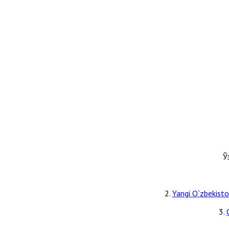
Ў
2.
Yangi O`zbekiston
3.