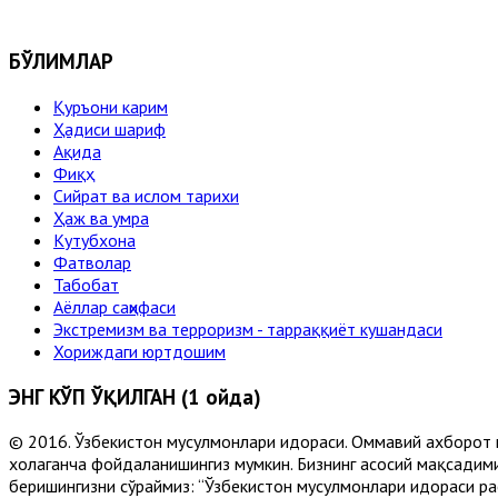
БЎЛИМЛАР
Қуръони карим
Ҳадиси шариф
Ақида
Фиқҳ
Сийрат ва ислом тарихи
Ҳаж ва умра
Кутубхона
Фатволар
Табобат
Аёллар саҳифаси
Экстремизм ва терроризм - тарраққиёт кушандаси
Хориждаги юртдошим
ЭНГ КЎП ЎҚИЛГАН (1 ойда)
© 2016. Ўзбекистон мусулмонлари идораси. Оммавий ахборот 
хоҳлаганча фойдаланишингиз мумкин. Бизнинг асосий мақсадими
беришингизни сўраймиз: “Ўзбекистон мусулмонлари идораси рас