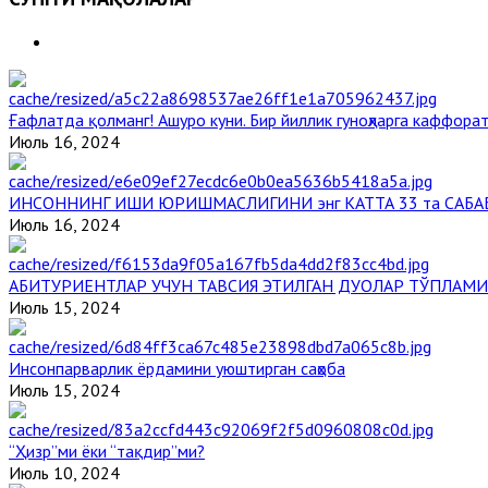
Ғафлатда қолманг! Ашуро куни. Бир йиллик гуноҳларга каффорат
Июль 16, 2024
ИНСОННИНГ ИШИ ЮРИШМАСЛИГИНИ энг КАТТА 33 та САБА
Июль 16, 2024
АБИТУРИЕНТЛАР УЧУН ТАВСИЯ ЭТИЛГАН ДУОЛАР ТЎПЛАМИ
Июль 15, 2024
Инсонпарварлик ёрдамини уюштирган саҳоба
Июль 15, 2024
“Ҳизр”ми ёки “тақдир”ми?
Июль 10, 2024