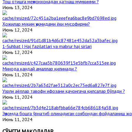
Тош отишга меҳмонхонадан қатнаш мумкинми ?
Июнь 13, 2024
Ҳожилар муқим ҳукмидами ёки мусофирми?
Июнь 12, 2024
1-Suhbat | Haj fazilatlari va mabrur haj sirlari
Июнь 12, 2024
Минода қандай амаллар қилинади ?
Июнь 11, 2024
Узрли аёллар тавофи ифозани қачонгача қилсалар бўлади ?
Июнь 11, 2024
Эҳромда бошга ўрнатиб олинадиган соябондан фойдаланиш жо
Июнь 11, 2024
СЎНГГИ МАҚОЛАЛАР