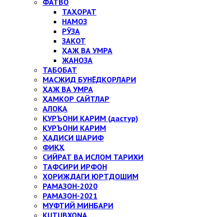
ФАТВО
ТАҲОРАТ
НАМОЗ
РЎЗА
ЗАКОТ
ҲАЖ ВА УМРА
ЖАНОЗА
ТАБОБАТ
МАСЖИД БУНЁДКОРЛАРИ
ҲАЖ ВА УМРА
ҲАМКОР САЙТЛАР
АЛОҚА
ҚУРЪОНИ КАРИМ (дастур)
ҚУРЪОНИ КАРИМ
ҲАДИСИ ШАРИФ
ФИҚҲ
СИЙРАТ ВА ИСЛОМ ТАРИХИ
ТАФСИРИ ИРФОН
ХОРИЖДАГИ ЮРТДОШИМ
РАМАЗОН-2020
РАМАЗОН-2021
МУФТИЙ МИНБАРИ
KUTUBXONA