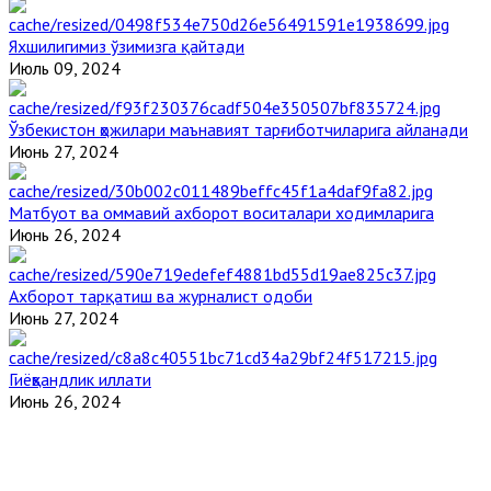
Яхшилигимиз ўзимизга қайтади
Июль 09, 2024
Ўзбекистон ҳожилари маънавият тарғиботчиларига айланади
Июнь 27, 2024
Матбуот ва оммавий ахборот воситалари ходимларига
Июнь 26, 2024
Ахборот тарқатиш ва журналист одоби
Июнь 27, 2024
Гиёҳвандлик иллати
Июнь 26, 2024