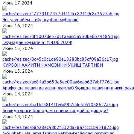
Июнь 17, 2024
Энг улуғ айём – ийд қурбон муборак!
Июнь 16, 2024
“Жумадан жумагача” (14.06.2024)
Июнь 15, 2024
ҚУРБОН ҲАЙИТИ НАМОЗИНИ ЎҚИШ ТАРТИБИ
Июнь 15, 2024
Арафотда пешин ва асрни жамлаб ўқишда пешиннинг икки рака
Июнь 14, 2024
Бошида яраси бор одам сочини қандай олдиради?
Июнь 14, 2024
3-Suhbat | Haj amallarining ketma-ketligidagi hikmatlar