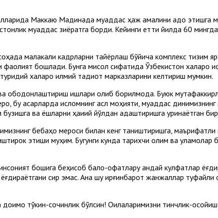
йилларида Маккаю Мадинада муқаддас ҳаж амалини адо этишга м
екистонлик муқаддас зиёратга борди. Кейинги етти йилда 60 минг
 соҳада малакали кадрларни тайёрлаш бўйича комплекс тизим я
и фаолият бошлади. Бунга мисол сифатида Ўзбекистон халқаро и
ридий халқаро илмий тадқиқот марказларини келтириш мумкин.
а ободонлаштириш ишлари олиб борилмоқда. Буюк мутафаккирлар
еро, бу асарларда исломнинг асл моҳияти, муқаддас динимизнинг и
 бузишга ва ёшларни ҳақиқий йўлдан адаштиришга уринаётган би
имизнинг бебаҳо мероси билан кенг таништиришга, маърифатли 
иштирок этиши муҳим. Бугунги кунда тарихчи олим ва уламолар 
и инсоният бошига беҳисоб бало-офатлару қандай кулфатлар ёғд
ёғдираётгани сир эмас. Ана шу қирғинбарот жанжаллар туфайли 
доимо тўкин-сочинлик бўлсин! Оилаларимизни тинчлик-осойишта