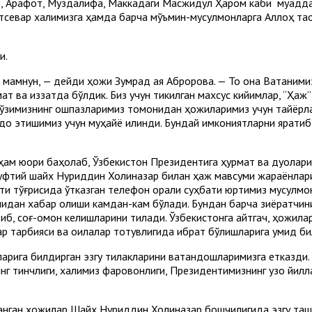
о, Арафот, Муздалифа, Маккадаги Масжидул Ҳаром каби муқадд
атсевар халқимизга ҳамда барча мўъмин-мусулмонларга Аллоҳ та
и.
мамнун, — дейди ҳожи Зумрад ая Абророва. — То она Ватаними
т ва иззатда бўлдик. Биз учун тикилган махсус кийимлар, “Ҳаж”
ўзимизнинг ошпазларимиз томонидан ҳожиларимиз учун тайёрлан
о этишимиз учун муҳайё қилинди. Бундай имкониятларни яратиб
ам юқори баҳолаб, Ўзбекистон Президентига ҳурмат ва дуоларин
уфтий шайх Нуриддин Холиқназар билан ҳаж мавсуми жараёнлар
ти тўғрисида ўтказган телефон орқали суҳбати юртимиз мусулмо
лидан хабар олиши камдан-кам бўлади. Бундан барча зиёратчин
, соғ-омон келишларини тилади. Ўзбекистонга қайтгач, ҳожила
ар тарбияси ва оилалар тотувлигида ибрат бўлишларига умид б
арига билдирган эзгу тилакларини ватандошларимизга етказди.
нг тинчлиги, халқимиз фаровонлиги, Президентимизнинг узоқ йи
ган ҳожилар Шайх Нуриддин Холиқназар бошчилигида эзгу ташаб