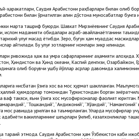
аъй-ҳаракатлари, Саудия Арабистони раҳбарлари билан олиб бо
рабистони билан ўрнатилган қалин дўстона муносабатлар бунга 
а икки марта ташриф буюрди. Шавкат Мирзиёевнинг Саудия Ара
ни, ислом маданияти обидалари асраб-авайланаётганини таъкидл
тарихий улуғ мақсад ётибди. Зеро, бугун ҳам муқаддас масжидл
слар айтилади. Бу улуғ зотларнинг номлари зикр қилинади.
лари ривожида ҳаж ва умра сафарларининг аҳамияти алоҳида. Ху
он, Ҳиндистон ва Ҳинд океани, Каспий денгизи, Озарбайжон, Гру
Мадинага олиб борувчи ушбу йўллар асрлар давомида халқимизни
.
ларига нисбатан ўзига хос ва мос ҳурмат шаклланган. Маълумо
ҳаллий ҳукмдорлар томонидан Туркистондан борган зиёратчилар
а вақф такяси, яъни ўзига хос мусофирхоналар фаолият юритган
 “Самарқандий”, “Тошкандий”, “Андижоний”, “Хўқандий”, “Намангони
ига мос равишда қурилган ва таъмирланган. Уларда мусофирлар у
адабиёти вакилларининг шеърлари ўқилиб, ғазалхонликлар ташки
.
а тараққий этмоқда. Саудия Арабистони ҳам Ўзбекистон каби иж