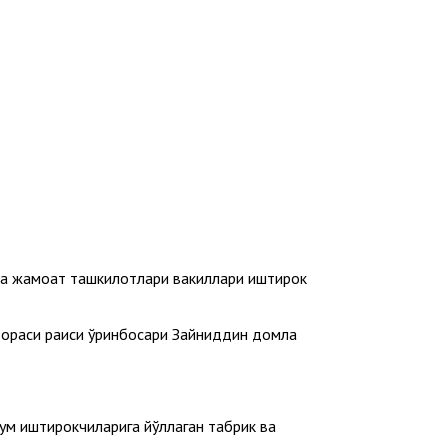
 ва жамоат ташкилотлари вакиллари иштирок
дораси раиси ўринбосари Зайниддин домла
ум иштирокчиларига йўллаган табрик ва