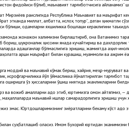
кистон фидойиси бўлиб, маънавият тарғиботчисига айланамиз” ши
кат Мирзиёев раислигида Республика Маънавият ва маърифат кен
ат этканда миллат, албатта, ислоҳ топур”, деган ҳикматли сўзл
си бўлиши, одамларни яхшиликка бошлаши кераклигини таъкидла
замонда жонажон халқимизни бирлаштириб, она Ватанимиз тараққ
б бориш, шукроналик ҳиссини янада кучайтириш ва дахлдорлик 
лаларда адашганлар бўлмаслигига эришиш, жамиятда аҳил-иноқл
аҳолатга қарши маърифат билан курашиш, муаммоли ва ажрим ёқас
га моддий ва маънавий кўмак бериш, хайрия, меҳр-мурувват ва
к, исрофгарчиликка йўл қўймасликка йўналтирилган тарғибот та
лга оширишга ўз ҳиссаларини қўшиш ниятида эканликларини билд
з ва вожиб амалларни адо этиб, юртимизга омон қайтяпмиз, — д
ш, маҳаллаларда маънавий ишлар самарадорлигига эришиш учун 
ежиз эмас. Юртдошларимизнинг зиёратларини бекаму кўст адо э
билан суҳбатлашиб қоласиз. Имом Бухорий юртидан эканимизни б