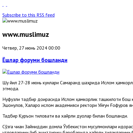
Subscribe to this RSS feed
www.muslimuz
Четвер, 27 июнь 2024 00:00
Ёшлар форуми бошланди
Шу йил 27-28 июнь кунлари Самарқанд шаҳрида Ислом ҳамкорл
этмоқда.
Нуфузли тадбир доирасида Ислом ҳамкорлик ташкилоти бош ко
Эшонқулов, Халқаро ислом академияси ректори Уйғун Ғофуров ян
Тадбир Қуръон тиловати ва хайрли дуолар билан бошланди.
Сўзга чиққан Зайниддин домла Ўзбекистон мусулмонлари идора
қутловларини ўқиб эшиттириш баробарида хайрли тилакларини