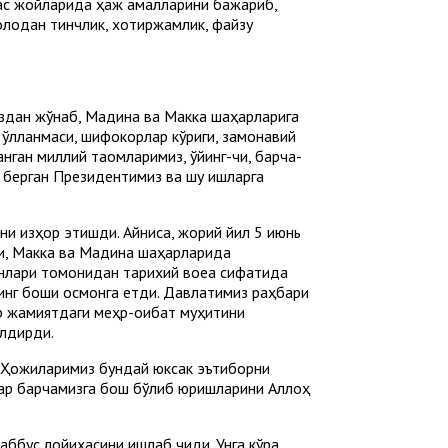
ас жойларида ҳаж амалларини бажариб,
олодан тинчлик, хотиржамлик, файзу
здан жўнаб, Мадина ва Макка шаҳарларига
 қўлланмаси, шифокорлар кўриги, замонавий
ган миллий таомларимиз, қўйинг-чи, барча-
 берган Президентимиз ва шу ишларга
и изҳор этишди. Айниқса, жорий йил 5 июнь
и, Макка ва Мадина шаҳарларида
нлари томонидан тарихий воқеа сифатида
инг боши осмонга етди. Давлатимиз раҳбари
р жамиятдаги меҳр-оқибат муҳитини
илдирди.
 Ҳожиларимиз бундай юксак эътиборни
ллар барчамизга бош бўлиб юришларини Аллоҳ
бус лойиҳасини ишлаб чиқди. Унга кўра