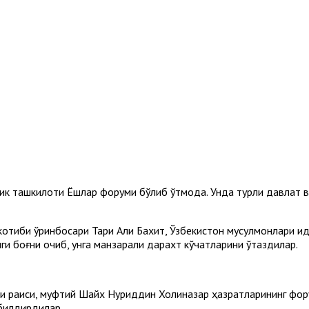
ик ташкилоти Ёшлар форуми бўлиб ўтмоқда. Унда турли давлат
тиби ўринбосари Тариқ Али Бахит, Ўзбекистон мусулмонлари и
ги боғни очиб, унга манзарали дарахт кўчатларини ўтқаздилар.
си раиси, муфтий Шайх Нуриддин Холиқназар ҳазратларининг фор
 билдирдилар.