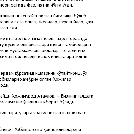
ори остида фаолиятни йўлга қўяди.
гашининг кенгайтирилган йиғилиши бўлиб
арини ёдга олган, зиёлилар, нуронийлар, ҳаж
ган эди.
иётига холис хизмат қилиш, аҳоли орасида
туйғусини оширишга қаратилган тадбирларни
икни мустаҳкамлаш, оилалар тотувлигини
идаги оилаларни ислоҳ қилишга қаратилган
 ёрдам кўрсатиш ишларини кўпайтириш, ўз
дбирлари ҳам ўрин олган. Ҳожилар
ирди.
ейди Ҳожимурод Атақулов. — Бизнинг галдаги
ҳиссамизни қўшишдан иборат бўлади.
тишлари, уларга яратилаётган шароитлар
илгач, Ўзбекистонга ҳавас қилишларини