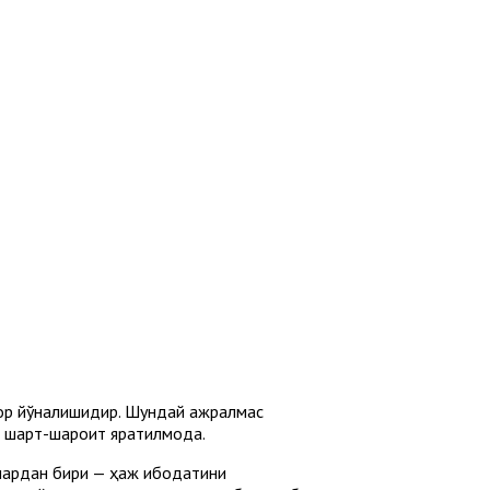
увор йўналишидир. Шундай ажралмас
а шарт-шароит яратилмоқда.
лардан бири — ҳаж ибодатини