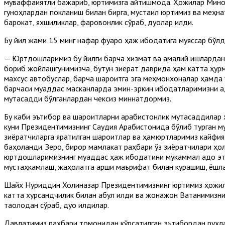
муваффақиятли бажариб, юртимизга қайтишмоқда. Ҳожилар Мин
гуноҳлардан покланиш билан бирга, мустақил юртимиз ва меҳн
барокат, яхшиликлар, фаровонлик сўраб, дуолар қилди.
Бу йил жами 15 минг нафар фуқаро ҳаж ибодатига муяссар бўлд
— Юртдошларимиз бу йилги барча хизмат ва амалий ишлардан 
бориб жойлашгунимизча, бутун зиёрат даврида ҳам катта ҳурма
махсус автобуслар, барча шароитга эга меҳмонхоналар ҳамда 
барчаси муқаддас масканларда эмин-эркин ибодатларимизни ад
мутасадди бўлганлардан чексиз миннатдормиз.
Бу каби эътибор ва шароитларни арабистонлик мутасаддилар ҳ
куни Президентимизнинг Саудия Арабистонида бўлиб турган м
зиёратчиларга яратилган шароитлар ва ҳамюртларимиз кайфия
баҳоланди. Зеро, бирор мамлакат раҳбари ўз зиёратчилари ҳо
юртдошларимизнинг муқаддас ҳаж ибодатини мукаммал адо этиб
мустаҳкамлаш, жаҳолатга қарши маърифат билан курашиш, ёшл
Шайх Нуриддин Холиқназар Президентимизнинг юртимиз ҳожил
катта хурсандчилик билан қабул қилди ва жонажон Ватанимизни
таолодан сўраб, дуо қилдилар.
Давлатимиз раҳбари томонидан кўрсатилган эътибордан руҳлан