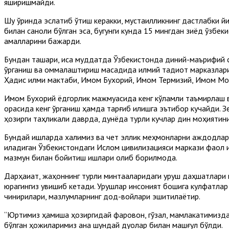
яширишмайди.
Шу ўринда эслатиб ўтиш керакки, мустақилликнинг дастлабки 
билан саноқли бўлган эса, бугунги кунда 15 мингдан зиёд ўзб
амалларини бажарди.
Бундан ташқари, қисқа муддатда Ўзбекистонда диний-маърифий
ўрганиш ва оммалаштириш мақсадида илмий тадқиқот марказлар
Ҳадис илми мактаби, Имом Бухорий, Имом Термизий, Имом Моту
Имом Бухорий ёдгорлик мажмуасида кенг кўламли таъмирлаш в
орасида кенг ўрганиш ҳамда тарғиб қилишга эътибор кучайди. З
ҳозирги таҳликали даврда, дунёда турли кучлар дин моҳиятини
Бундай ишларда халқимиз ва чет эллик меҳмонларни аждодлар
қиладиган Ўзбекистондаги Ислом цивилизацияси маркази фаол 
мазмун билан бойитиш ишлари олиб борилмоқда.
Дарҳақиқат, жаҳоннинг турли минтақаларидаги уруш даҳшатлар
юрагингиз увишиб кетади. Урушлар инсоният бошига кулфатлар 
чинқириқлари, мазлумларнинг дод-войлари эшитилаётир.
“Юртимиз ҳамиша ҳозиргидай фаровон, гўзал, мамлакатимизда 
бўлган ҳожиларимиз ана шундай дуолар билан машғул бўлди.