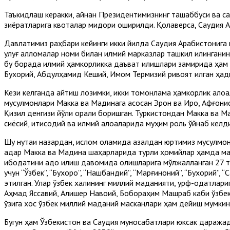
Таъкидлаш керакки, айнан Президентимизнинг ташаббуси ва с
зиёратларига квоталар миқдори оширилди. Қолаверса, Саудия А
Давлатимиз раҳбари кейинги икки йилда Саудия Арабистониг
улуғ алломалар номи билан илмий марказлар ташкил қилингани
бу борада илмий ҳамкорликка даъват қилишлари замирида ҳам 
Бухорий, Абдулҳамид Кеший, Имом Термизий ривоят қилган ҳади
Кези келганда айтиш лозимки, икки томонлама ҳамкорлик алоқа
мусулмонлари Макка ва Мадинага асосан Эрон ва Ироқ, Афғонист
Қизил денгизи йўли орқали боришган. Туркистондан Макка ва 
сиёсий, иқтисодий ва илмий алоқаларида муҳим роль ўйнаб келди
Шу нуқтаи назардан, ислом оламида азалдан юртимиз мусулмон
қадар Макка ва Мадина шаҳарларида турли ҳомийлар ҳамда ма
ибодатини адо қилиш давомида қолишларига мўлжалланган 27 т
учун “Ўзбек”, “Бухоро”, “Нақшбандий”, “Марғиноний”, “Бухорий”,
этилган. Улар ўзбек халқининг миллий маданияти, урф-одатлар
Аҳмад Яссавий, Алишер Навоий, Бобораҳим Машраб каби ўзбек 
ўзига хос ўзбек миллий маданий масканлари ҳам дейиш мумкин
Бугун ҳам Ўзбекистон ва Саудия муносабатлари юксак даражад