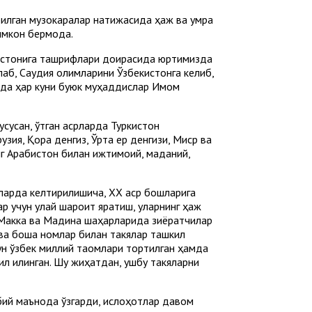
рилган музокаралар натижасида ҳаж ва умра
имкон бермоқда.
бистонига ташрифлари доирасида юртимизда
аб, Саудия олимларини Ўзбекистонга келиб,
арда ҳар куни буюк муҳаддислар Имом
сусан, ўтган асрларда Туркистон
зия, Қора денгиз, Ўрта ер денгизи, Миср ва
нг Арабистон билан ижтимоий, маданий,
тларда келтирилишича, ХХ аср бошларига
 учун қулай шароит яратиш, уларнинг ҳаж
. Макка ва Мадина шаҳарларида зиёратчилар
й” ва бошқа номлар билан такялар ташкил
чун ўзбек миллий таомлари тортилган ҳамда
л қилинган. Шу жиҳатдан, ушбу такяларни
обий маънода ўзгарди, ислоҳотлар давом