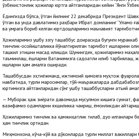
ўзбекистонлик ҳожилар юртга қайтганларидан кейин “Янги Ўзбе
Ёдингизда бўлса, ўтган йилнинг 22 декабрида Президент Шав
ўтган ва унда давлатимиз раҳбари Ибрат домланинг “Уламо ғайр
ва умрага бориб келган юртдошларимиз маънавият тарғиботчи
Ҳожиларимиз ушбу эзгу ташаббус доирасида бугунги мураккаб 
тинчлик-осойишталикка йўналтирилган тарғибот ишларини оли
ташкил этишни мақсад қилишди. Шунингдек, ҳожиларимиз маҳал
таъминлаш, ёшларни Ватанимизга садоқатли қилиб тарбиялаш, ж
ишларни ҳам амалга оширади.
Ташаббусдан эҳтиёжманд, ижтимоий ҳимояга муҳтож фуқаролар
навбатида, турли маросимлар, тўй-маъракаларда дабдабабозли
юртимизга қайтганларидан сўнг ушбу ташаббусларни қатъий ама
— Муборак ҳаж зиёрати давомида мусулмон кишига суннат, фар
вазифамиз одамларни яхшиликка чақириш, ёмонликдан қайтари
Ҳожиларимиз тинчлик ва ҳамжиҳатлик тилаб, дуо қилганлари б
ҳам тинчлик ортидан.
Меҳмонхона, кўча-кўй ва дўконларда турли миллат вакиллари 