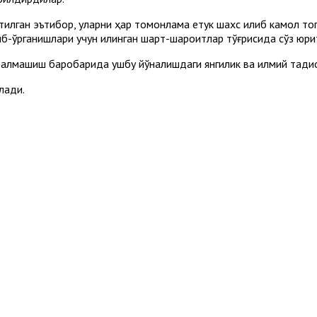
илган эътибор, уларни ҳар томонлама етук шахс қилиб камол т
иб-ўрганишлари учун қилинган шарт-шароитлар тўғрисида сўз юри
алмашиш баробарида ушбу йўналишдаги янгилик ва илмий тадқи
лади.