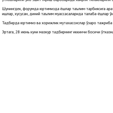
Шунингдек, форумда юртимизда ёшлар таълим-тарбиясига қарат
ишлар, хусусан, диний таълим муассасаларида талаба-ёшлар ўқ
Тадбирда юртимиз ва хорижлик мутахассислар ўзаро тажриба 
Эртага, 28 июнь куни мазкур тадбирнинг иккинчи босқичи ўткази