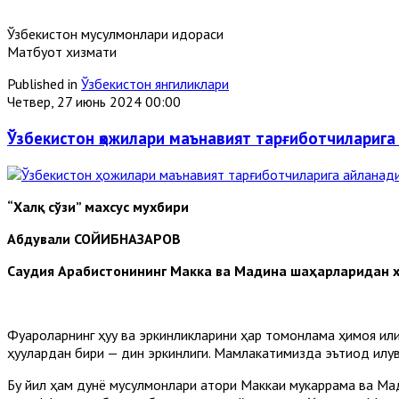
Ўзбекистон мусулмонлари идораси
Матбуот хизмати
Published in
Ўзбекистон янгиликлари
Четвер, 27 июнь 2024 00:00
Ўзбекистон ҳожилари маънавият тарғиботчиларига
“Халқ сўзи” махсус мухбири
Абдували СОЙИБНАЗАРОВ
Саудия Арабистонининг Макка ва Мадина шаҳарларидан х
Фуқароларнинг ҳуқуқ ва эркинликларини ҳар томонлама ҳимоя қ
ҳуқуқлардан бири — дин эркинлиги. Мамлакатимизда эътиқод қи
Бу йил ҳам дунё мусулмонлари қатори Маккаи мукаррама ва М