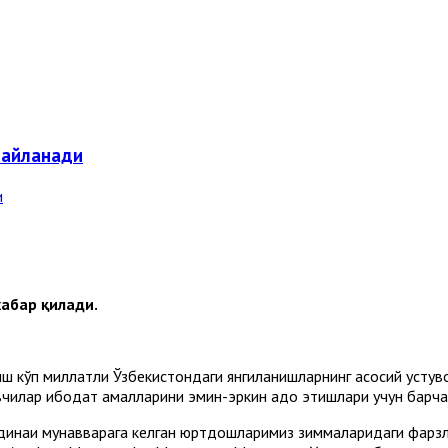
 айланади
абар қилади.
илиш кўп миллатли Ўзбекистондаги янгиланишларнинг асосий уст
лувчилар ибодат амалларини эмин-эркин адо этишлари учун барч
адинаи мунавварага келган юртдошларимиз зиммаларидаги фарз