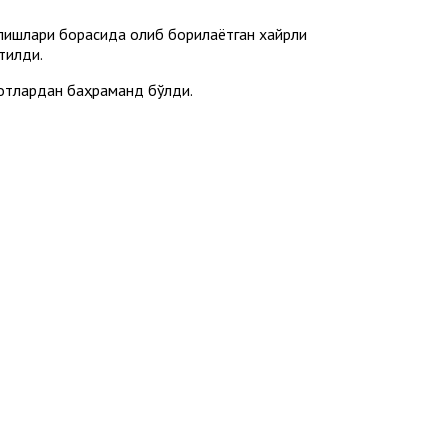
опишлари борасида олиб борилаётган хайрли
тилди.
қотлардан баҳраманд бўлди.