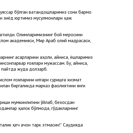
уяссар бўлган ватандошларимиз сони бармоқ
дан зиёд юртимиз мусулмонлари ҳаж
ратилди. Олимларимизнинг бой меросини
слом академияси, Мир Араб олий мадрасаси,
нинг асарларини аҳоли, айниқса, ёшларимиз
нсонпарвар ғоялари мужассам. Бу, айниқса,
р пайтда жуда долзарб.
ислом ғояларини илгари суришга хизмат
билан биргаликда марказ фаолиятини янги
ириши мумкинлигини ўйлаб, бехосдан
одамлар ҳалок бўлмоқда, гўдакларнинг
лик ҳеч қачон тарк этмасин!” Саудияда