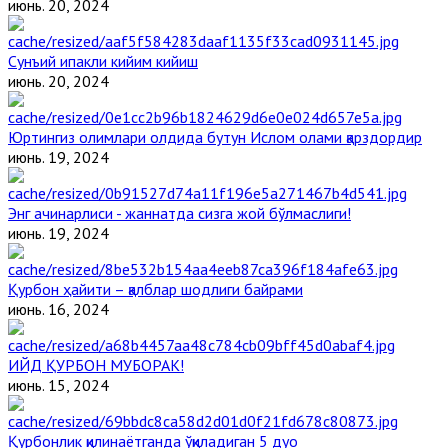
июнь. 20, 2024
Сунъий ипакли кийим кийиш
июнь. 20, 2024
Юртингиз олимлари олдида бутун Ислом олами қарздордир
июнь. 19, 2024
Энг ачинарлиси - жаннатда сизга жой бўлмаслиги!
июнь. 19, 2024
Қурбон ҳайити – қалблар шодлиги байрами
июнь. 16, 2024
ИЙД ҚУРБОН МУБОРАК!
июнь. 15, 2024
Қурбонлик қилинаётганда ўқиладиган 5 дуо