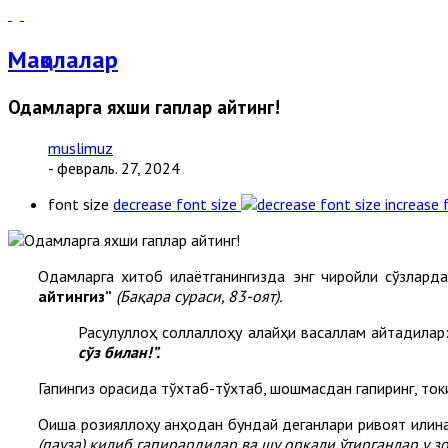
Мақолалар
Одамларга яхши гаплар айтинг!
muslimuz
- февраль. 27, 2024
font size
decrease font size
increase 
Одамларга хитоб қилаётганингизда энг чиройли сўзлард
айтингиз”
(Бақара сураси, 83-оят).
Расулуллоҳ соллаллоҳу алайҳи васаллам айтадилар
сўз билан!”
.
Гапингиз орасида тўхтаб-тўхтаб, шошмасдан гапиринг, токи
Оиша розияллоҳу анҳодан бундай деганлари ривоят қилин
(пауза) қилиб гапирардилар ва шу орқали ўтирганлар у з