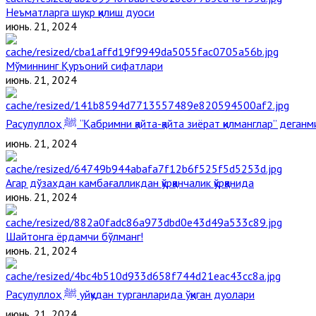
Неъматларга шукр қилиш дуоси
июнь. 21, 2024
Мўминнинг Қуръоний сифатлари
июнь. 21, 2024
Расулуллоҳ ﷺ “Қабримни қайта-қайта зиёрат қилманглар” дега
июнь. 21, 2024
Агар дўзахдан камбағалликдан қўрққанчалик қўрққанида
июнь. 21, 2024
Шайтонга ёрдамчи бўлманг!
июнь. 21, 2024
Расулуллоҳ ﷺ уйқудан турганларида ўқиган дуолари
июнь. 21, 2024