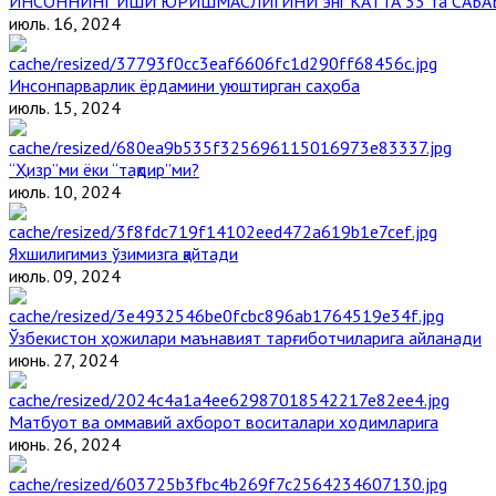
ИНСОННИНГ ИШИ ЮРИШМАСЛИГИНИ энг КАТТА 33 та САБА
июль. 16, 2024
Инсонпарварлик ёрдамини уюштирган саҳоба
июль. 15, 2024
“Ҳизр”ми ёки “тақдир”ми?
июль. 10, 2024
Яхшилигимиз ўзимизга қайтади
июль. 09, 2024
Ўзбекистон ҳожилари маънавият тарғиботчиларига айланади
июнь. 27, 2024
Матбуот ва оммавий ахборот воситалари ходимларига
июнь. 26, 2024