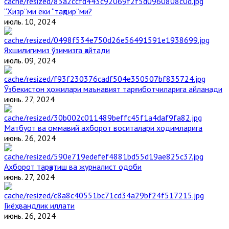
“Ҳизр”ми ёки “тақдир”ми?
июль. 10, 2024
Яхшилигимиз ўзимизга қайтади
июль. 09, 2024
Ўзбекистон ҳожилари маънавият тарғиботчиларига айланади
июнь. 27, 2024
Матбуот ва оммавий ахборот воситалари ходимларига
июнь. 26, 2024
Ахборот тарқатиш ва журналист одоби
июнь. 27, 2024
Гиёҳвандлик иллати
июнь. 26, 2024