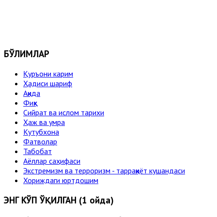
БЎЛИМЛАР
Қуръони карим
Ҳадиси шариф
Ақида
Фиқҳ
Сийрат ва ислом тарихи
Ҳаж ва умра
Кутубхона
Фатволар
Табобат
Аёллар саҳифаси
Экстремизм ва терроризм - тарраққиёт кушандаси
Хориждаги юртдошим
ЭНГ КЎП ЎҚИЛГАН (1 ойда)