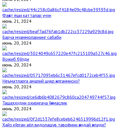
Фақат ёши катталар учун
июнь. 21, 2024
Барча муаммоларнинг сабаби
июнь. 20, 2024
Вожиб бўлди
июнь. 20, 2024
Неъматларга амалий шукр қилганмисиз?
июнь. 20, 2024
Ташаҳҳудни охиригача ўқимаслик
июнь. 20, 2024
Ҳайз кўрган аёл видолашув тавофини қандай қилади?