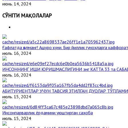
июнь. 14, 2024
СЎНГГИ МАҚОЛАЛАР
Ғафлатда қолманг! Ашуро куни. Бир йиллик гуноҳларга каффорат,
июль. 16, 2024
ИНСОННИНГ ИШИ ЮРИШМАСЛИГИНИ энг КАТТА 33 та САБА
июль. 16, 2024
АБИТУРИЕНТЛАР УЧУН ТАВСИЯ ЭТИЛГАН ДУОЛАР ТЎПЛАМИ
июль. 15, 2024
Инсонпарварлик ёрдамини уюштирган саҳоба
июль. 15, 2024