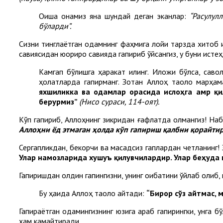
Оиша онамиз яна шундай деган эканлар:
“Расулул
бўларди”.
Сизни тинглаётган одамнинг фаҳмига лойиқ тарзда хитоб қи
савиясидан юқорироқ савияда гапириб қўйсангиз, у буни истеҳ
Камгап бўлишга ҳаракат қилинг. Иложи бўлса, саво
ҳолатларда гапирманг. Зотан Аллоҳ таоло марҳам
яхшиликка ва одамлар орасида ислоҳга амр қил
берурмиз”
(Нисо сураси, 114-оят).
Кўп гапириб, Аллоҳнинг зикридан ғафлатда қолмангиз! Н
Аллоҳни ёд этмаган ҳолда кўп гапириш қалбни қорайтир
Сергапликдан, бекорчи ва мақсадсиз гаплардан четланинг
Улар намозларида хушуъ қилувчилардир. Улар беҳуда 
Гапиришдан олдин гапингизни, унинг оқибатини ўйлаб олиб, 
Бу ҳақида Аллоҳ таоло айтади:
“Бирор сўз айтмас, 
Гапираётган одамингизнинг юзига қараб гапирингки, унга бў
ҳам камайтиради.