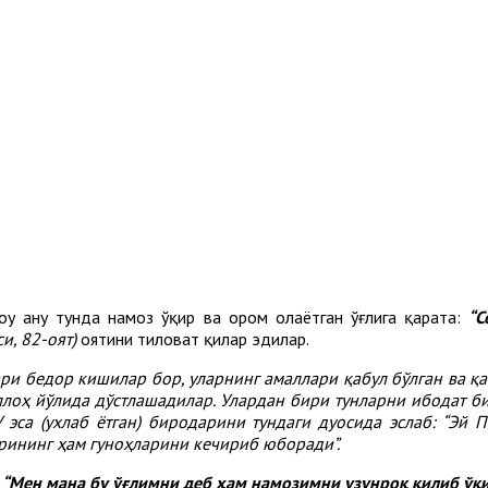
ҳу анҳу тунда намоз ўқир ва ором олаётган ўғлига қарата:
“С
и, 82-оят)
оятини тиловат қилар эдилар.
ри бедор кишилар бор, уларнинг амаллари қабул бўлган ва қа
ллоҳ йўлида дўстлашадилар. Улардан бири тунларни ибодат би
 эса (ухлаб ётган) биродарини тундаги дуосида эслаб: “Эй
дарининг ҳам гуноҳларини кечириб юборади
”
.
:
“Мен мана бу ўғлимни деб ҳам намозимни узунроқ қилиб ўқ