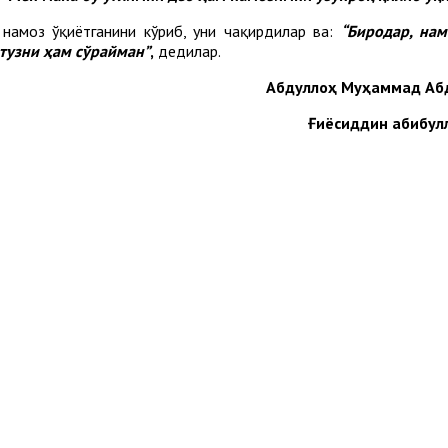
а намоз ўқиётганини кўриб, уни чақирдилар ва:
“Биродар, нам
тузни ҳам сўрайман”
,
дедилар.
Абдуллоҳ Муҳаммад Аб
Ғиёсиддин Ҳабибул