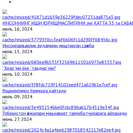
ИНСОННИНГ ИШИ ЮРИШМАСЛИГИНИ энг КАТТА 33 та САБА
июль. 16, 2024
Инсонпарварлик ёрдамини уюштирган саҳоба
июль. 15, 2024
“Ҳизр”ми ёки “тақдир”ми?
июль. 10, 2024
Яхшилигимиз ўзимизга қайтади
июль. 09, 2024
Ўзбекистон ҳожилари маънавият тарғиботчиларига айланади
июнь. 27, 2024