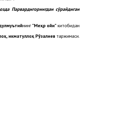
озда Парвардигорингдан сўрайдиган
дулмуътий
нинг
"Меҳр ойи"
китобидан
лоҳ, Ҳикматуллоҳ Рўзалиев
таржимаси.