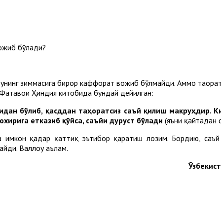
вожиб бўлади?
, унинг зиммасига бирор каффорат вожиб бўлмайди. Аммо таҳорат
 Фатавои Ҳиндия китобида бундай дейилган:
идан бўлиб, қасддан таҳоратсиз саъй қилиш макруҳдир. Ки
охирига етказиб қўйса, саъйи дуруст бўлади
(яъни қайтадан 
га имкон қадар қаттиқ эътибор қаратиш лозим. Бордию, саъй 
йди. Валлоҳу аълам.
Ўзбекис