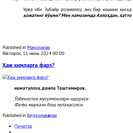
Урва ибн Зубайр розияллоҳу анҳу бир кишини қисқ
ҳожатинг йўқми? Мен намозимда Аллоҳдан, ҳатто 
Published in
Мақолалар
Вівторок, 11 июнь 2024 00:00
Ҳаж кимларга фарз?
Ҳикматуллоҳ домла Тоштемиров,
Ўзбекистон мусулмонлари идораси
Фатво маркази бош мутахассиси.
Published in
Видеолавҳалар
Початок