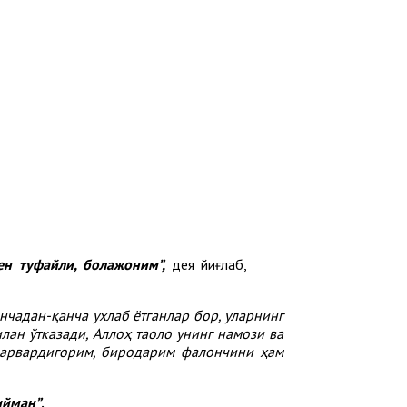
ен туфайли, болажоним”,
дея йиғлаб,
нчадан-қанча ухлаб ётганлар бор, уларнинг
лан ўтказади, Аллоҳ таоло унинг намози ва
 Парвардигорим, биродарим фалончини ҳам
ийман”
.