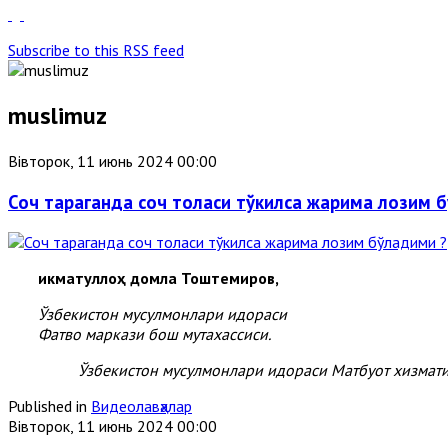
Subscribe to this RSS feed
muslimuz
Вівторок, 11 июнь 2024 00:00
Соч тараганда соч толаси тўкилса жарима лозим 
Ҳикматуллоҳ домла Тоштемиров,
Ўзбекистон мусулмонлари идораси
Фатво маркази бош мутахассиси.
Ўзбекистон мусулмонлари идораси Матбуот хизмат
Published in
Видеолавҳалар
Вівторок, 11 июнь 2024 00:00