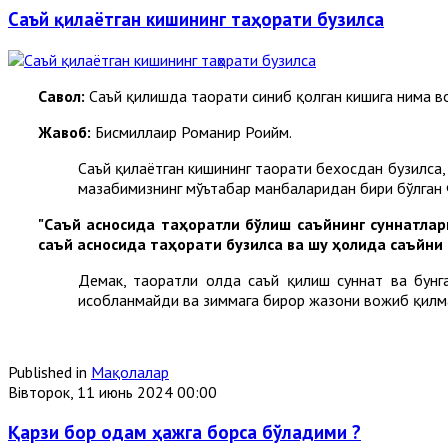
Саъй қилаётган кишининг таҳорати бузилса
C
авол
:
Саъй қилишда таҳорати синиб қолган кишига нима 
Жавоб
:
Бисмиллаҳир Роҳманир Роҳийм.
Саъй қилаётган кишининг таҳорати бехосдан бузилса
мазҳабимизнинг мўътабар манбаларидан бири бўлган
"Саъй асносида таҳоратли бўлиш саъйнинг суннатлар
саъй асносида таҳорати бузилса ва шу ҳолида саъйни 
Демак, таҳоратли ҳолда саъй қилиш суннат ва бун
ҳисобланмайди ва зиммага бирор жазони вожиб қилма
Published in
Мақолалар
Вівторок, 11 июнь 2024 00:00
Қарзи бор одам ҳажга борса бўладими ?