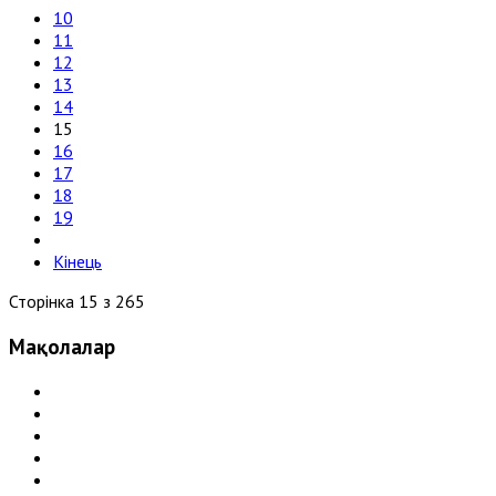
10
11
12
13
14
15
16
17
18
19
Кінець
Сторінка 15 з 265
Мақолалар