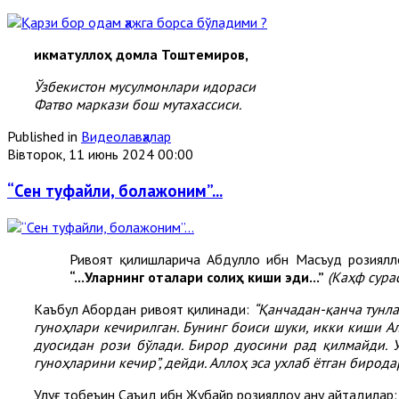
Ҳикматуллоҳ домла Тоштемиров,
Ўзбекистон мусулмонлари идораси
Фатво маркази бош мутахассиси.
Published in
Видеолавҳалар
Вівторок, 11 июнь 2024 00:00
“Сен туфайли, болажоним”...
Ривоят қилишларича Абдуллоҳ ибн Масъуд розиялло
“
...Уларнинг оталари солиҳ киши эди...
”
(Каҳф сурас
Каъбул Аҳбордан ривоят қилинади:
“
Қанчадан-қанча тунла
гуноҳлари кечирилган. Бунинг боиси шуки, икки киши А
дуосидан рози бўлади. Бирор дуосини рад қилмайди. У
гуноҳларини кечир”, дейди. Аллоҳ эса ухлаб ётган биро
Улуғ тобеъин Саъид ибн Жубайр розияллоҳу анҳу айтадилар