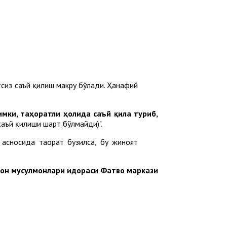
сиз саъй қилиш макруҳ бўлади. Ҳанафий
мки, таҳоратли ҳолида саъй қила туриб,
саъй қилиши шарт бўлмайди)".
асносида таҳорат бузилса, бу жиноят
тон мусулмонлари идораси Фатво маркази