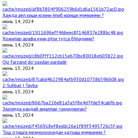
Ҳажда аёл киши юзини ёпиб юриши мумкинми ?
июнь. 14, 2024
Ҳожилар арафа куни рўза тутса бўладими?
июнь. 14, 2024
Qiz farzand doʻzaxdan pardadir
июнь. 13, 2024
2-Suhbat | Tavba
июнь. 13, 2024
Эҳромда қандай амаллар тақиқланган?
июнь. 13, 2024
Тош отишга меҳмонхонадан қатнаш мумкинми ?