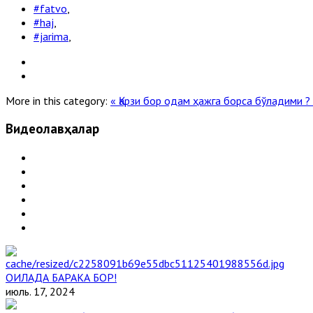
#fatvo
,
#haj
,
#jarima
,
More in this category:
« Қарзи бор одам ҳажга борса бўладими ?
Видеолавҳалар
ОИЛАДА БАРАКА БОР!
июль. 17, 2024