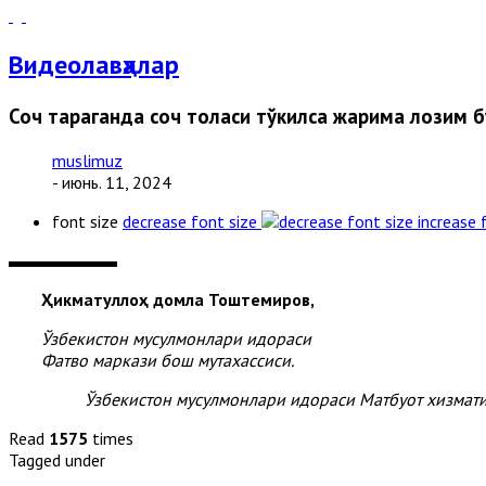
Видеолавҳалар
Соч тараганда соч толаси тўкилса жарима лозим 
muslimuz
- июнь. 11, 2024
font size
decrease font size
increase 
Ҳикматуллоҳ домла Тоштемиров,
Ўзбекистон мусулмонлари идораси
Фатво маркази бош мутахассиси.
Ўзбекистон мусулмонлари идораси Матбуот хизмат
Read
1575
times
Tagged under