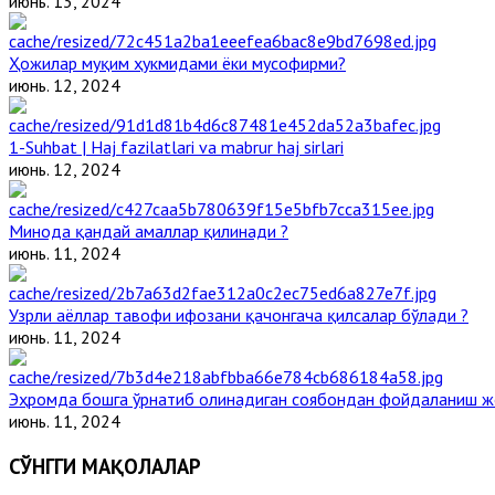
июнь. 13, 2024
Ҳожилар муқим ҳукмидами ёки мусофирми?
июнь. 12, 2024
1-Suhbat | Haj fazilatlari va mabrur haj sirlari
июнь. 12, 2024
Минода қандай амаллар қилинади ?
июнь. 11, 2024
Узрли аёллар тавофи ифозани қачонгача қилсалар бўлади ?
июнь. 11, 2024
Эҳромда бошга ўрнатиб олинадиган соябондан фойдаланиш ж
июнь. 11, 2024
СЎНГГИ МАҚОЛАЛАР