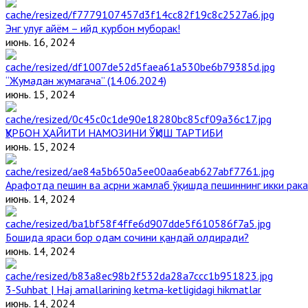
Энг улуғ айём – ийд қурбон муборак!
июнь. 16, 2024
“Жумадан жумагача” (14.06.2024)
июнь. 15, 2024
ҚУРБОН ҲАЙИТИ НАМОЗИНИ ЎҚИШ ТАРТИБИ
июнь. 15, 2024
Арафотда пешин ва асрни жамлаб ўқишда пешиннинг икки рака
июнь. 14, 2024
Бошида яраси бор одам сочини қандай олдиради?
июнь. 14, 2024
3-Suhbat | Haj amallarining ketma-ketligidagi hikmatlar
июнь. 14, 2024