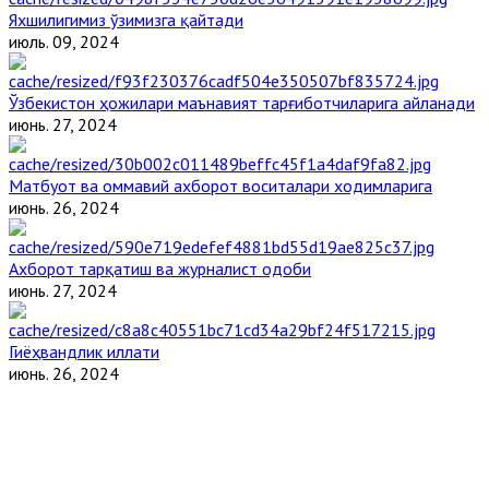
Яхшилигимиз ўзимизга қайтади
июль. 09, 2024
Ўзбекистон ҳожилари маънавият тарғиботчиларига айланади
июнь. 27, 2024
Матбуот ва оммавий ахборот воситалари ходимларига
июнь. 26, 2024
Ахборот тарқатиш ва журналист одоби
июнь. 27, 2024
Гиёҳвандлик иллати
июнь. 26, 2024