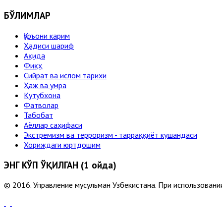
БЎЛИМЛАР
Қуръони карим
Ҳадиси шариф
Ақида
Фиқҳ
Сийрат ва ислом тарихи
Ҳаж ва умра
Кутубхона
Фатволар
Табобат
Аёллар саҳифаси
Экстремизм ва терроризм - тарраққиёт кушандаси
Хориждаги юртдошим
ЭНГ КЎП ЎҚИЛГАН (1 ойда)
© 2016. Управление мусульман Узбекистана. При использовании