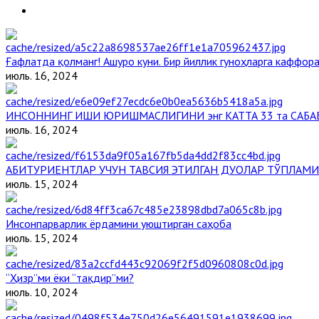
Ғафлатда қолманг! Ашуро куни. Бир йиллик гуноҳларга каффора
июль. 16, 2024
ИНСОННИНГ ИШИ ЮРИШМАСЛИГИНИ энг КАТТА 33 та САБА
июль. 16, 2024
АБИТУРИЕНТЛАР УЧУН ТАВСИЯ ЭТИЛГАН ДУОЛАР ТЎПЛАМИ
июль. 15, 2024
Инсонпарварлик ёрдамини уюштирган саҳоба
июль. 15, 2024
“Ҳизр”ми ёки “тақдир”ми?
июль. 10, 2024