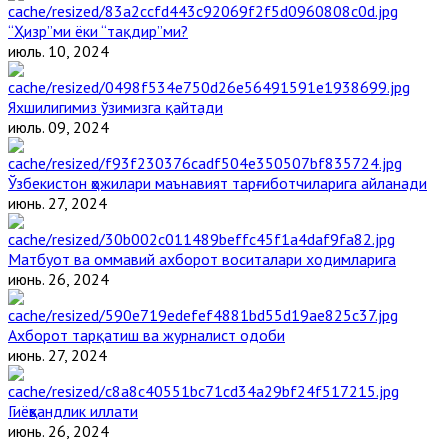
“Ҳизр”ми ёки “тақдир”ми?
июль. 10, 2024
Яхшилигимиз ўзимизга қайтади
июль. 09, 2024
Ўзбекистон ҳожилари маънавият тарғиботчиларига айланади
июнь. 27, 2024
Матбуот ва оммавий ахборот воситалари ходимларига
июнь. 26, 2024
Ахборот тарқатиш ва журналист одоби
июнь. 27, 2024
Гиёҳвандлик иллати
июнь. 26, 2024