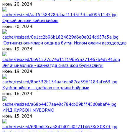
июнь. 20, 2024
Сунъий ипакли кийим кийиш
июнь. 20, 2024
Юртингиз олимлари олдида бутун Ислом олами қарздордир
июнь. 19, 2024
Энг ачинарлиси - жаннатда сизга жой бўлмаслиги!
июнь. 19, 2024
Қурбон ҳайити – қалблар шодлиги байрами
июнь. 16, 2024
ИЙД ҚУРБОН МУБОРАК!
июнь. 15, 2024