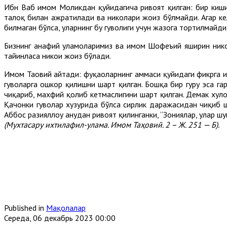
Ибн Ваҳб имом Моликдан қуйидагича ривоят қилган: бир киши и
талоқ билан ажратилади ва никоҳлари жоиз бўлмайди. Агар кели
билмаган бўлса, уларнинг бу гувоҳлиги учун жазога тортилмайди
Бизнинг ҳанафий уламоларимиз ва имом Шофеъий яширин никоҳ м
тайинласа никоҳи жоиз бўлади.
Имом Таҳовий айтади: фуқаҳоларнинг ҳаммаси қуйидаги фикрга 
гувоҳларга ошкор қилишни шарт қилган. Бошқа бир гуруҳ эса га
чиқариб, махфий қолиб кетмаслигини шарт қилган. Демак хуло
Қачонки гувоҳлар хузурида бўлса сирлик даражасидан чиқиб ш
Аббос разияллоҳу анҳудан ривоят қилинганки, “Зониялар, улар шу
(Мухтасару ихтилафил-улама. Имом Таҳовий. 2 – Ж. 251 — Б).
Published in
Мақолалар
Середа, 06 декабрь 2023 00:00