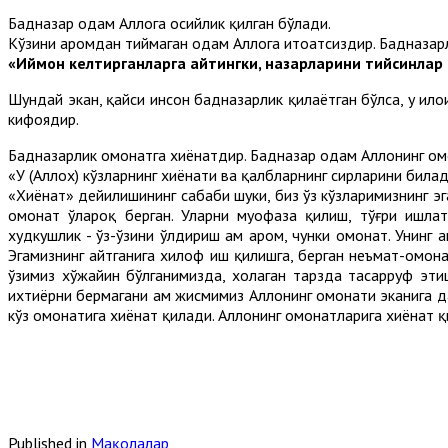
Бадназар одам Аллоҳга осийлик қилган бўлади.
Кўзини ҳаромдан тиймаган одам Аллоҳга итоатсиздир. Бадназарл
«Иймон келтирганларга айтингки, назарларини тийсинлар
Шундай экан, қайси инсон бадназарлик қилаётган бўлса, у ил
кифоядир.
Бадназарлик омонатга хиёнатдир. Бадназар одам Аллоҳнинг омо
«У (Аллох) кўзларнинг хиёнати ва қалбларнинг сирларини билад
«Хиёнат» дейилишининг сабаби шуки, биз ўз кўзларимизнинг эга
омонат ўлароқ берган. Уларни муҳофаза қилиш, тўғри ишлат
худкушлик - ўз-ўзини ўлдириш ҳам ҳаром, чунки омонат. Унинг ҳ
Эгамизнинг айтганига хилоф иш қилишга, берган неъмат-омон
ўзимиз хўжайин бўлганимизда, хоҳлаган тарзда тасарруф эти
ихтиёрни бермагани ҳам жисмимиз Аллоҳнинг омонати эканига да
кўз омонатига хиёнат қилади. Аллоҳнинг омонатларига хиёнат қ
Published in
Мақолалар