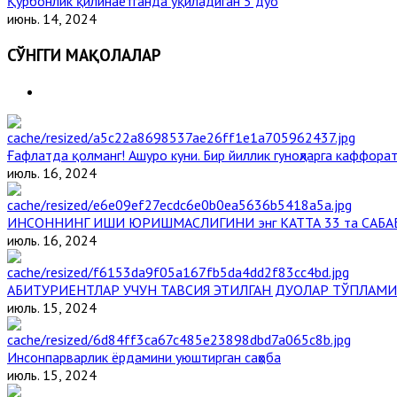
Қурбонлик қилинаётганда ўқиладиган 5 дуо
июнь. 14, 2024
СЎНГГИ МАҚОЛАЛАР
Ғафлатда қолманг! Ашуро куни. Бир йиллик гуноҳларга каффорат
июль. 16, 2024
ИНСОННИНГ ИШИ ЮРИШМАСЛИГИНИ энг КАТТА 33 та САБА
июль. 16, 2024
АБИТУРИЕНТЛАР УЧУН ТАВСИЯ ЭТИЛГАН ДУОЛАР ТЎПЛАМИ
июль. 15, 2024
Инсонпарварлик ёрдамини уюштирган саҳоба
июль. 15, 2024