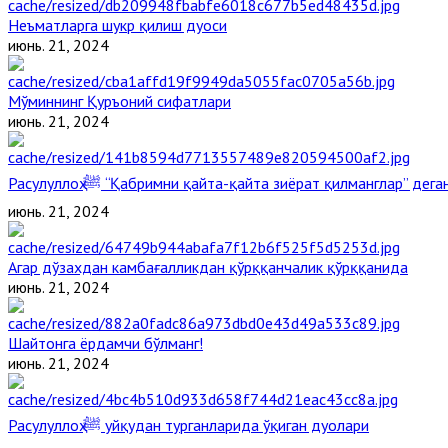
Неъматларга шукр қилиш дуоси
июнь. 21, 2024
Мўминнинг Қуръоний сифатлари
июнь. 21, 2024
Расулуллоҳ ﷺ “Қабримни қайта-қайта зиёрат қилманглар” де
июнь. 21, 2024
Агар дўзахдан камбағалликдан қўрққанчалик қўрққанида
июнь. 21, 2024
Шайтонга ёрдамчи бўлманг!
июнь. 21, 2024
Расулуллоҳ ﷺ уйқудан турганларида ўқиган дуолари