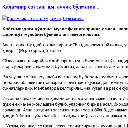
Қалампир сотсанг ҳам, аччиқ бўлмагин...
Ҳаётимиздаги кўпгина муваффақиятларнинг омили ширин
ширинсўз, мулойим бўлишга интилмоғи лозим.
Аллоҳ таоло бундай огоҳлантиради: “Бандаларимга айтингки, у
қилур...” (Исро сураси, 53-оят).
Сўзлашишнинг чиройли одобларидан яна бири оҳиста сўзлашдир. 
агар сўзларини санамоқчи бўлсангиз, албатта, саноғига етарди
Расулуллоҳ соллаллоҳу алайҳи ва саллам бу борада ҳам умматл
дона қилиб, эшитаётганларни зериктириб қўймасдан, имкон қад
суннатларидир. Манбаларда келтирилишича, гўзал ва равон сўз
Инсонни чинакам инсон қиладиган нарса унинг яхши фазилатлар
дўкон ёнма-ён жойлашган бўлиб, уларнинг бирида асал, бирида 
аримасди. Асал сотувчи толесизлигидан хафа бўлиб, донишманд 
қилди. У билан суҳбатлашиб, асл ҳақиқатни ўрганган донишманд
– Ўғлим, сен асал сотасан, лекин тилинг сиркадек аччиқ экан. 