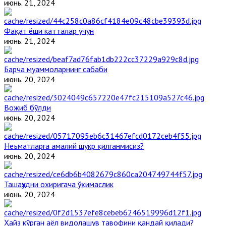
июнь. 21, 2024
Фақат ёши катталар учун
июнь. 21, 2024
Барча муаммоларнинг сабаби
июнь. 20, 2024
Вожиб бўлди
июнь. 20, 2024
Неъматларга амалий шукр қилганмисиз?
июнь. 20, 2024
Ташаҳҳудни охиригача ўқимаслик
июнь. 20, 2024
Ҳайз кўрган аёл видолашув тавофини қандай қилади?