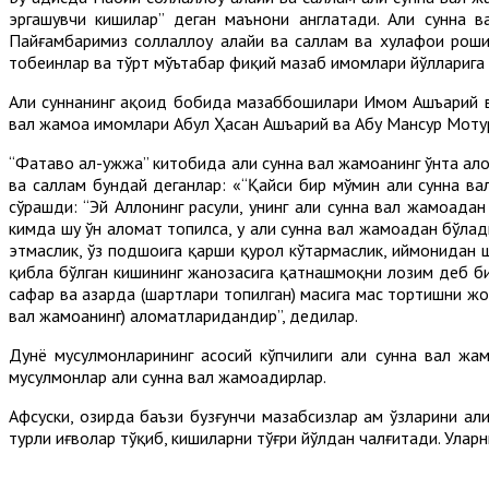
эргашувчи кишилар” деган маънони англатади. Аҳли сунна
Пайғамбаримиз соллаллоҳу алайҳи ва саллам ва хулафои рошиди
тобеинлар ва тўрт мўътабар фиқҳий мазҳаб имомлари йўлларига
Аҳли суннанинг ақоид бобида мазҳаббошилари Имом Ашъарий 
вал жамоа имомлари Абул Ҳасан Ашъарий ва Абу Мансур Мотури
“Фатаво ал-ҳужжа” китобида аҳли сунна вал жамоанинг ўнта алом
ва саллам бундай деганлар: «“Қайси бир мўмин аҳли сунна ва
сўрашди: “Эй Аллоҳнинг расули, унинг аҳли сунна вал жамоада
кимда шу ўн аломат топилса, у аҳли сунна вал жамоадан бўлад
этмаслик, ўз подшоҳига қарши қурол кўтармаслик, иймонидан ш
қибла бўлган кишининг жанозасига қатнашмоқни лозим деб би
сафар ва ҳазарда (шартлари топилган) маҳсига масҳ тортишни ж
вал жамоанинг) аломатларидандир”, дедилар.
Дунё мусулмонларининг асосий кўпчилиги аҳли сунна вал жам
мусулмонлар аҳли сунна вал жамоадирлар.
Афсуски, ҳозирда баъзи бузғунчи мазҳабсизлар ҳам ўзларини а
турли иғволар тўқиб, кишиларни тўғри йўлдан чалғитади. Уларн