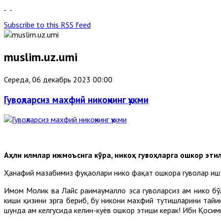
Subscribe to this RSS feed
muslim.uz.umi
Середа, 06 декабрь 2023 00:00
Гувоҳларсиз махфий никоҳнинг ҳукми
Аҳли илмлар ижмоъсига кўра, никоҳ гувоҳларга ошкор эт
Ҳанафий мазҳабимиз фуқаҳолари никоҳ фақат ошкора гувоҳлар иш
Имом Молик ва Лайс раҳимаҳумаллоҳ эса гувоҳларсиз ҳам никоҳ
киши қизини эрга бериб, бу никоҳни махфий тутишларини тайин
шунда ҳам келгусида келин-куёв ошкор этиши керак! Ибн Қоси