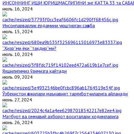
ИНСОННИНГ ИШИ ЮРИШМАСЛИГИНИ энг КАТТА 33 та САБА
июль. 16, 2024
Инсонпарварлик ёрдамини уюштирган саҳоба
июль. 15, 2024
“Ҳизр”ми ёки “тақдир”ми?
июль. 10, 2024
Яхшилигимиз ўзимизга қайтади
июль. 09, 2024
Ўзбекистон ҳожилари маънавият тарғиботчиларига айланади
июнь. 27, 2024
Матбуот ва оммавий ахборот воситалари ходимларига
июнь. 26, 2024