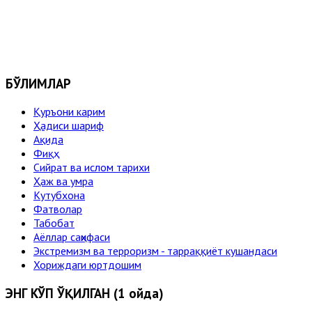
БЎЛИМЛАР
Қуръони карим
Ҳадиси шариф
Ақида
Фиқҳ
Сийрат ва ислом тарихи
Ҳаж ва умра
Кутубхона
Фатволар
Табобат
Аёллар саҳифаси
Экстремизм ва терроризм - тарраққиёт кушандаси
Хориждаги юртдошим
ЭНГ КЎП ЎҚИЛГАН (1 ойда)