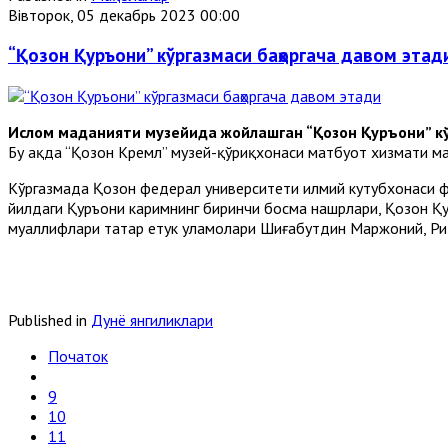
Вівторок, 05 декабрь 2023 00:00
“Қозон Қуръони” кўргазмаси баҳоргача давом этад
Ислом маданияти музейида жойлашган “Қозон Қуръони” кў
Бу ҳақда “Қозон Кремл” музей-қўриқхонаси матбуот хизмати м
Кўргазмада Қозон федерал университети илмий кутубхонаси ф
йилдаги Қуръони каримнинг биринчи босма нашрлари, Қозон Қу
муаллифлари татар етук уламолари Шиғабутдин Маржоний, Ри
Published in
Дунё янгиликлари
Початок
9
10
11