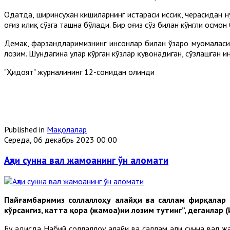
Одатда, ширинсухан кишиларнинг истараси иссиқ, чеҳрасидан ну
оғиз илиқ сўзга ташна бўлади. Бир оғиз сўз билан кўнгли осмон
Демак, фарзандларимизнинг инсонлар билан ўзаро муомаласи, 
лозим. Шундагина улар кўрган кўзлар қувонадиган, сўзлашган 
"Ҳидоят" журналининг 12-сонидан олинди
Published in
Мақолалар
Середа, 06 декабрь 2023 00:00
Аҳли сунна вал жамоанинг ўн аломати
Пайғамбаримиз соллаллоҳу алайҳи ва саллам фирқалар
кўрсангиз, катта қора (жамоа)ни лозим тутинг”, деганлар
Бу ҳадисда Набий соллаллоҳу алайҳи ва саллам аҳли сунна вал 