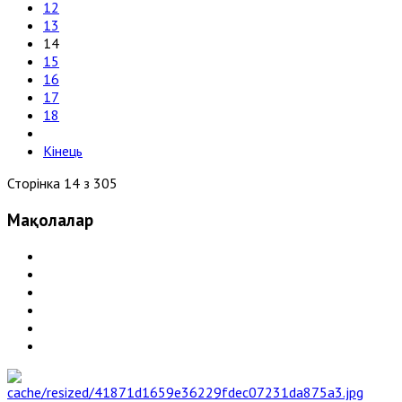
12
13
14
15
16
17
18
Кінець
Сторінка 14 з 305
Мақолалар