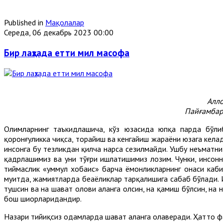
Published in
Мақолалар
Середа, 06 декабрь 2023 00:00
Бир лаҳзада етти мил масофа
Алло
Пайғамбар
Олимларнинг таъкидлашича, кўз юзасида юпқа парда бўлиб
қоронғуликка чиқса, торайиш ва кенгайиш жараёни юзага кела
инсонга бу тезликдан қилча нарса сезилмайди. Ушбу неъматни 
қадрлашимиз ва уни тўғри ишлатишимиз лозим. Чунки, инсонни
тиймаслик «уммул хобаис» барча ёмонликларнинг онаси каби
муҳитда, жамиятларда беҳаёликлар тарқалишига сабаб бўлади. И
тушсин ва на шаҳват олови аланга олсин, на қамиш бўлсин, н
бош шиорларидандир.
Назари тийиқсиз одамларда шаҳват аланга олаверади. Ҳатто ф