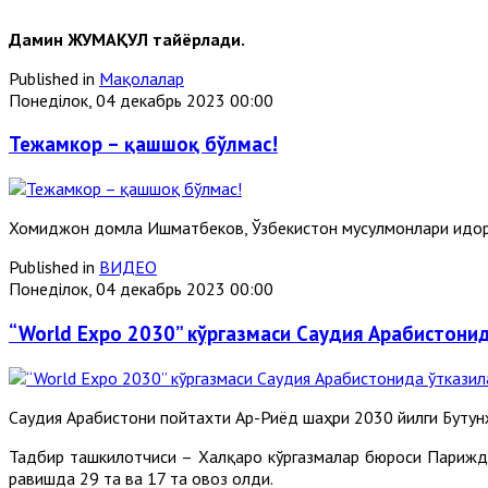
Дамин ЖУМАҚУЛ тайёрлади.
Published in
Мақолалар
Понеділок, 04 декабрь 2023 00:00
Тежамкор – қашшоқ бўлмас!
Хомиджон домла Ишматбеков, Ўзбекистон мусулмонлари идора
Published in
ВИДЕО
Понеділок, 04 декабрь 2023 00:00
“World Expo 2030” кўргазмаси Саудия Арабистони
Саудия Aрабистони пойтахти Aр-Риёд шаҳри 2030 йилги Бутунж
Тадбир ташкилотчиси – Халқаро кўргазмалар бюроси Парижда
равишда 29 та ва 17 та овоз олди.