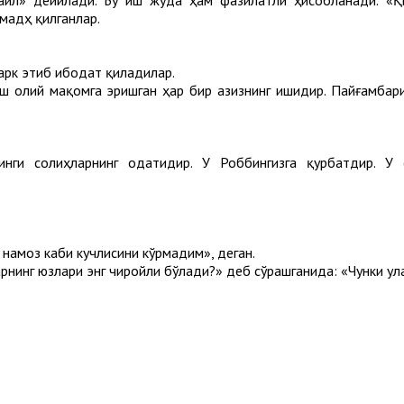
айл» дейилади. Бу иш жуда ҳам фазилатли ҳисобланади. «Қ
мадҳ қилганлар.
арк этиб ибодат қиладилар.
иш олий мақомга эришган ҳар бир азизнинг ишидир. Пайғамбар
инги солиҳларнинг одатидир. У Роббингизга қурбатдир. У 
 намоз каби кучлисини кўрмадим», деган.
нинг юзлари энг чиройли бўлади?» деб сўрашганида: «Чунки ула