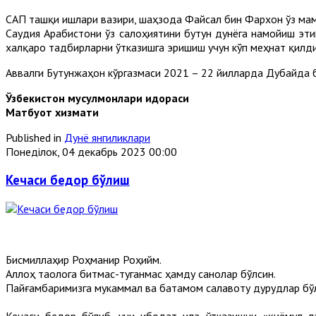
САП ташқи ишлари вазири, шаҳзода Файсал бин Фархон ўз ма
Саудия Aрабистони ўз салоҳиятини бутун дунёга намойиш эти
халқаро тадбирларни ўтказишга эришиш учун кўп меҳнат қилди
Aввалги Бутунжаҳон кўргазмаси 2021 – 22 йилларда Дубайда б
Ўзбекистон мусулмонлари идораси
Матбуот хизмати
Published in
Дунё янгиликлари
Понеділок, 04 декабрь 2023 00:00
Кечаси бедор бўлиш
Бисмиллаҳир Роҳманир Роҳийм.
Аллоҳ таолога битмас-туганмас ҳамду санолар бўлсин.
Пайғамбаримизга мукаммал ва батамом салавоту дурудлар бў