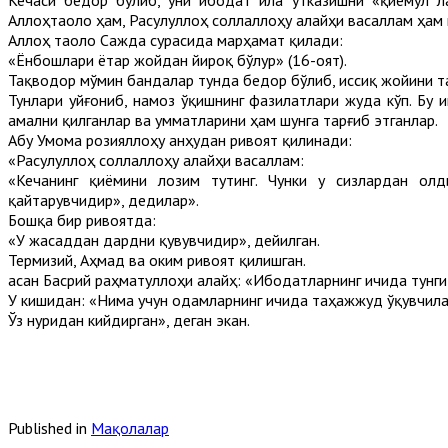
Кечаси бедор бўлиб, уни ибодат ила ўтказишни «қиёмул л
Аллоҳтаоло ҳам, Расулуллоҳ соллаллоҳу алайҳи васаллам ҳам 
Аллоҳ таоло Сажда сурасида марҳамат қилади:
«Ёнбошлари ётар жойдан йироқ бўлур» (16-оят).
Тақводор мўмин бандалар тунда бедор бўлиб, иссиқ жойини т
Тунлари уйғониб, намоз ўқишнинг фазилатлари жуда кўп. Бу 
амални қилганлар ва умматларини ҳам шунга тарғиб этганлар.
Абу Умома розияллоҳу анҳудан ривоят қилинади:
«Расулуллоҳ соллаллоҳу алайҳи васаллам:
«Кечанинг қиёмини лозим тутинг. Чунки у сизлардан олд
қайтарувчидир», дедилар».
Бошқа бир ривоятда:
«У жасаддан дардни қувувчидир», дейилган.
Термизий, Аҳмад ва Ҳоким ривоят қилишган.
Ҳасан Басрий раҳматуллоҳи алайҳ: «Ибодатларнинг ичида тунги
У кишидан: «Нима учун одамларнинг ичида таҳажжуд ўқувчилар
Ўз нуридан кийдирган», деган экан.
Published in
Мақолалар