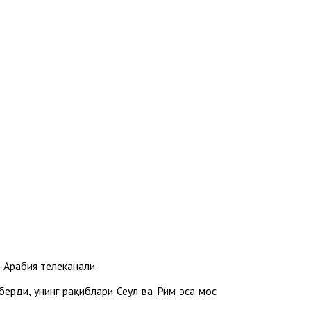
-Aрабия телеканали.
ерди, унинг рақиблари Сеул ва Рим эса мос