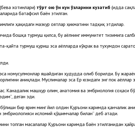
 (бева хотинлари)
тўрт ою ўн кун ўзларини кузатиб
(идда сақла
аларида батафсил баён этилган.
млиги ҳақидаги мазкур оятлар ҳикматини тадқиқ этдилар.
т ичида бошқа турмуш қилса, бу аёлнинг иммунитет тизимига салб
йта-қайта турмуш қуриш эса аёлларда кўкрак ва тухумдон сарат
ўлди.
эса номусулмонлар яшайдиган ҳудудда олиб борилди. Бу жараё
орлигини аниқлади. Муслималар эса Ер юзидаги энг пок аёллар 
ас. Канадалик машҳур олим, анатомия ва эмбриология соҳаси бўй
дим”, деган эди.
ўлиши бир ярим минг йил олдин Қуръони каримда қанчалик аниқ
н эмбриологияси исломий қўшимчалар билан” деб атади.
мини топган масалалар Қуръони каримда баён этилганидан ҳайр