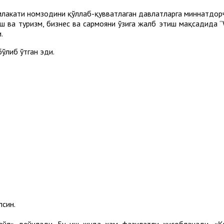
млакати номзодини қўллаб-қувватлаган давлатларга миннатдор
ш ва туризм, бизнес ва сармояни ўзига жалб этиш мақсадида 
.
ўлиб ўтган эди.
лсин.