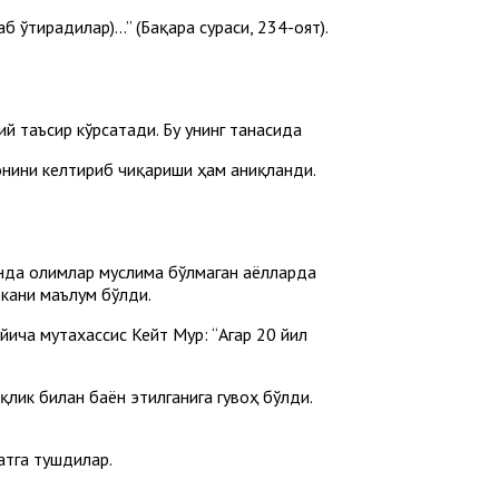
б ўтирадилар)...” (Бақара сураси, 234-оят).
ий таъсир кўрсатади. Бу унинг танасида
онини келтириб чиқариши ҳам аниқланди.
нда олимлар муслима бўлмаган аёлларда
экани маълум бўлди.
ича мутахассис Кейт Мур: “Агар 20 йил
лик билан баён этилганига гувоҳ бўлди.
атга тушдилар.