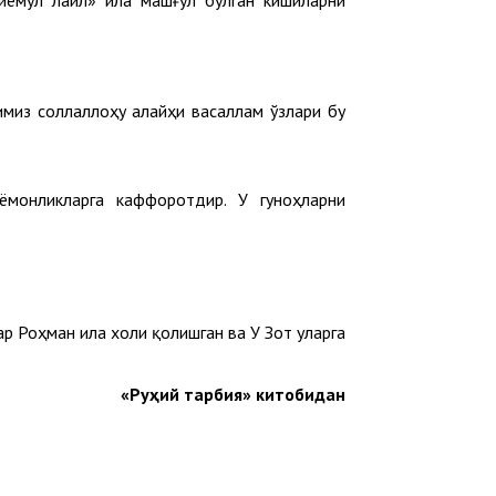
иёмул лайл» ила машғул бўлган кишиларни
имиз соллаллоҳу алайҳи васаллам ўзлари бу
ёмонликларга каффоротдир. У гуноҳларни
р Роҳман ила холи қолишган ва У Зот уларга
«Руҳий тарбия» китобидан