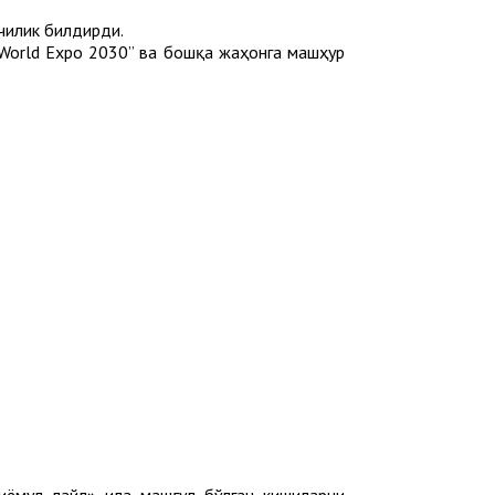
чилик билдирди.
“World Expo 2030” ва бошқа жаҳонга машҳур