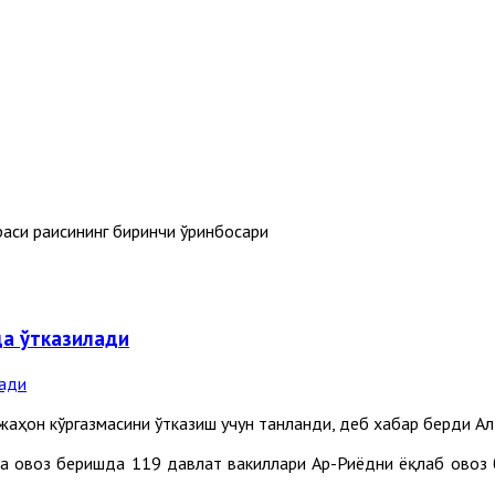
си раисининг биринчи ўринбосари
да ўтказилади
аҳон кўргазмасини ўтказиш учун танланди, деб хабар берди Aл
 овоз беришда 119 давлат вакиллари Aр-Риёдни ёқлаб овоз б