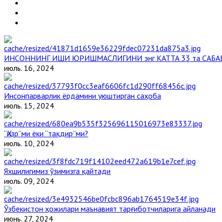
ИНСОННИНГ ИШИ ЮРИШМАСЛИГИНИ энг КАТТА 33 та САБА
июль. 16, 2024
Инсонпарварлик ёрдамини уюштирган саҳоба
июль. 15, 2024
“Ҳизр”ми ёки “тақдир”ми?
июль. 10, 2024
Яхшилигимиз ўзимизга қайтади
июль. 09, 2024
Ўзбекистон ҳожилари маънавият тарғиботчиларига айланади
июнь. 27, 2024