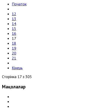
Початок
12
13
14
15
16
17
18
19
20
21
Кінець
Сторінка 17 з 305
Мақолалар