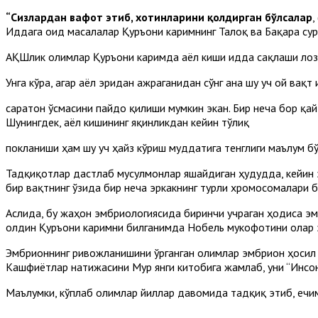
“Сизлардан вафот этиб, хотинларини қолдирган бўлсалар
,
Иддага оид масалалар Қуръони каримнинг Талоқ ва Бақара сур
АҚШлик олимлар Қуръони каримда аёл киши идда сақлаши лози
Унга кўра, агар аёл эридан ажраганидан сўнг ана шу уч ой вақ
саратон ўсмасини пайдо қилиши мумкин экан. Бир неча бор қа
Шунингдек, аёл кишининг яқинликдан кейин тўлиқ
покланиши ҳам шу уч ҳайз кўриш муддатига тенглиги маълум б
Тадқиқотлар дастлаб мусулмонлар яшайдиган ҳудудда, кейин 
бир вақтнинг ўзида бир неча эркакнинг турли хромосомалари б
Аслида, бу жаҳон эмбриологиясида биринчи учраган ҳодиса эм
олдин Қуръони каримни билганимда Нобель мукофотини олар э
Эмбрионнинг ривожланишини ўрганган олимлар эмбрион ҳосил б
Кашфиётлар натижасини Мур янги китобига жамлаб, уни “Инсо
Маълумки, кўплаб олимлар йиллар давомида тадқиқ этиб, ечи