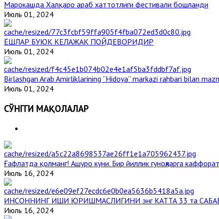
Марокашда Халқаро араб хаттотлиги фестивали бошланди
Июль 01, 2024
ЁШЛАР БУЮК КЕЛАЖАК ПОЙДЕВОРИДИР
Июль 01, 2024
Birlashgan Arab Amirliklarining “Hidoya” markazi rahbari bilan mazm
Июль 01, 2024
СЎНГГИ МАҚОЛАЛАР
Ғафлатда қолманг! Ашуро куни. Бир йиллик гуноҳларга каффорат
Июль 16, 2024
ИНСОННИНГ ИШИ ЮРИШМАСЛИГИНИ энг КАТТА 33 та САБА
Июль 16, 2024