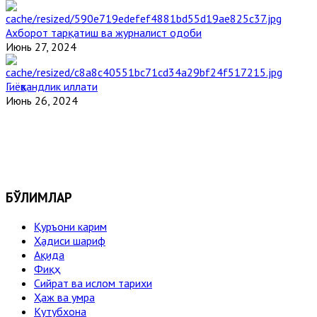
Ахборот тарқатиш ва журналист одоби
Июнь 27, 2024
Гиёҳвандлик иллати
Июнь 26, 2024
БЎЛИМЛАР
Қуръони карим
Ҳадиси шариф
Ақида
Фиқҳ
Сийрат ва ислом тарихи
Ҳаж ва умра
Кутубхона