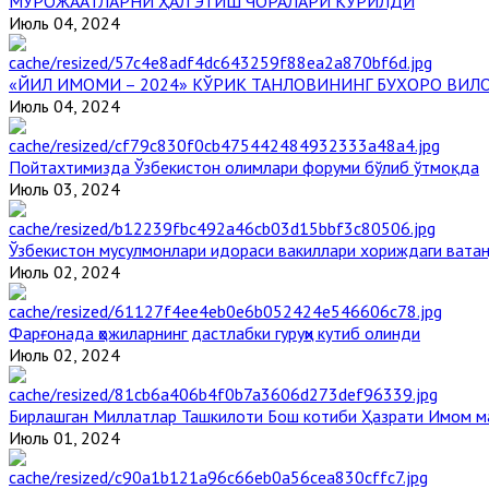
МУРОЖААТЛАРНИ ҲАЛ ЭТИШ ЧОРАЛАРИ КЎРИЛДИ
Июль 04, 2024
«ЙИЛ ИМОМИ – 2024» КЎРИК ТАНЛОВИНИНГ БУХОРО ВИЛ
Июль 04, 2024
Пойтахтимизда Ўзбекистон олимлари форуми бўлиб ўтмоқда
Июль 03, 2024
Ўзбекистон мусулмонлари идораси вакиллари хориждаги вата
Июль 02, 2024
Фарғонада ҳожиларнинг дастлабки гуруҳи кутиб олинди
Июль 02, 2024
Бирлашган Миллатлар Ташкилоти Бош котиби Ҳазрати Имом 
Июль 01, 2024