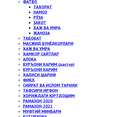
ФАТВО
ТАҲОРАТ
НАМОЗ
РЎЗА
ЗАКОТ
ҲАЖ ВА УМРА
ЖАНОЗА
ТАБОБАТ
МАСЖИД БУНЁДКОРЛАРИ
ҲАЖ ВА УМРА
ҲАМКОР САЙТЛАР
АЛОҚА
ҚУРЪОНИ КАРИМ (дастур)
ҚУРЪОНИ КАРИМ
ҲАДИСИ ШАРИФ
ФИҚҲ
СИЙРАТ ВА ИСЛОМ ТАРИХИ
ТАФСИРИ ИРФОН
ХОРИЖДАГИ ЮРТДОШИМ
РАМАЗОН-2020
РАМАЗОН-2021
МУФТИЙ МИНБАРИ
KUTUBXONA