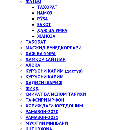
ФАТВО
ТАҲОРАТ
НАМОЗ
РЎЗА
ЗАКОТ
ҲАЖ ВА УМРА
ЖАНОЗА
ТАБОБАТ
МАСЖИД БУНЁДКОРЛАРИ
ҲАЖ ВА УМРА
ҲАМКОР САЙТЛАР
АЛОҚА
ҚУРЪОНИ КАРИМ (дастур)
ҚУРЪОНИ КАРИМ
ҲАДИСИ ШАРИФ
ФИҚҲ
СИЙРАТ ВА ИСЛОМ ТАРИХИ
ТАФСИРИ ИРФОН
ХОРИЖДАГИ ЮРТДОШИМ
РАМАЗОН-2020
РАМАЗОН-2021
МУФТИЙ МИНБАРИ
KUTUBXONA