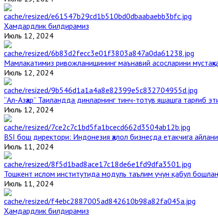
Ҳамдардлик билдирамиз
Июль 12, 2024
Мамлакатимиз ривожланишининг маънавий асосларини мустаҳка
Июль 12, 2024
“Ал-Азҳар” Таиландда динларнинг тинч-тотув яшашга тарғиб э
Июль 12, 2024
BSI бош директори: Индонезия ҳалол бизнесда етакчига айлани
Июль 11, 2024
Тошкент ислом институтида модуль таълим учун қабул бошла
Июль 11, 2024
Ҳамдардлик билдирамиз