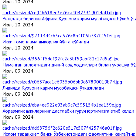
Июль 10, 2024
Угандада биринчи Aфрика Қуръони карим мусобақаси бўлиб ўт
Июль 10, 2024
Икки томонлама ҳамкорлик йўлга қўйилди
Июль 10, 2024
Наманган вилоятидаги диний соҳа ходимлари билан учрашув бў
Июль 09, 2024
Ливияда Қуръони карим мусобақаси ўтказилади
Июль 09, 2024
Хоразмлик ҳожиларнинг дастлабки гуруҳи юртимизга етиб келди
Июль 09, 2024
Ислом тараққиёт банки Ўзбекистондаги фаолиятини кенгайти