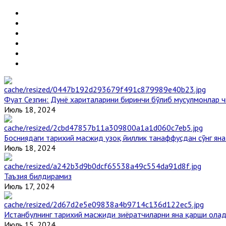
Фуат Сезгин: Дунё хариталарини биринчи бўлиб мусулмонлар ч
Июль 18, 2024
Босниядаги тарихий масжид узоқ йиллик танаффусдан сўнг ян
Июль 18, 2024
Таъзия билдирамиз
Июль 17, 2024
Истанбулнинг тарихий масжиди зиёратчиларни яна қарши ола
Июль 15, 2024