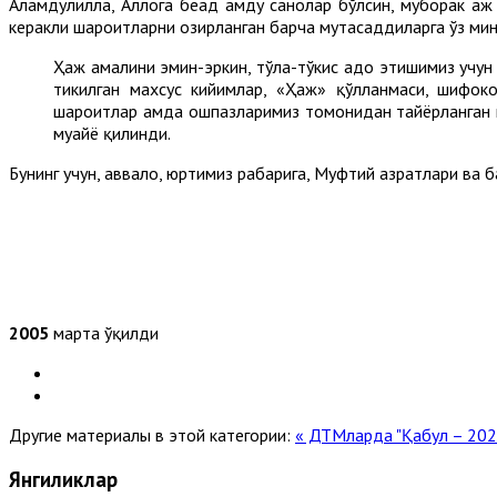
Алҳамдулиллаҳ, Аллоҳга беҳад ҳамду санолар бўлсин, муборак ҳ
керакли шароитларни ҳозирланган барча мутасаддиларга ўз м
Ҳаж амалини эмин-эркин, тўла-тўкис адо этишимиз учун 
тикилган махсус кийимлар, «Ҳаж» қўлланмаси, шифоко
шароитлар ҳамда ошпазларимиз томонидан тайёрланган 
муҳайё қилинди.
Бунинг учун, аввало, юртимиз раҳбарига, Муфтий ҳазратлари ва
2005
марта ўқилди
Другие материалы в этой категории:
« ДТМларда "Қабул – 20
Янгиликлар