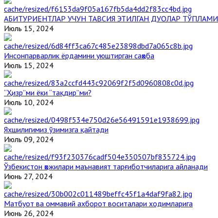
АБИТУРИЕНТЛАР УЧУН ТАВСИЯ ЭТИЛГАН ДУОЛАР ТЎПЛАМИ
Июль 15, 2024
Инсонпарварлик ёрдамини уюштирган саҳоба
Июль 15, 2024
“Ҳизр”ми ёки “тақдир”ми?
Июль 10, 2024
Яхшилигимиз ўзимизга қайтади
Июль 09, 2024
Ўзбекистон ҳожилари маънавият тарғиботчиларига айланади
Июнь 27, 2024
Матбуот ва оммавий ахборот воситалари ходимларига
Июнь 26, 2024