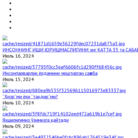
ИНСОННИНГ ИШИ ЮРИШМАСЛИГИНИ энг КАТТА 33 та САБА
Июль 16, 2024
Инсонпарварлик ёрдамини уюштирган саҳоба
Июль 15, 2024
“Ҳизр”ми ёки “тақдир”ми?
Июль 10, 2024
Яхшилигимиз ўзимизга қайтади
Июль 09, 2024