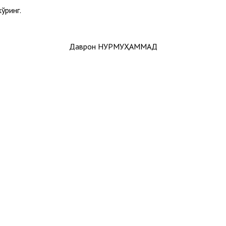
кўринг.
Даврон НУРМУҲАММАД