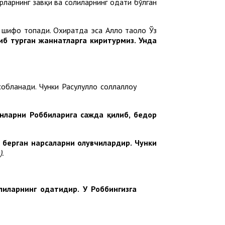
орларнинг завқи ва солиҳларнинг одати бўлган
 шифо топади. Охиратда эса Аллоҳ таоло Ўз
иб турган жаннатларга киритурмиз. Унда
бланади. Чунки Расулуллоҳ соллаллоҳу
унларни Роббиларига сажда қилиб, бедор
 берган нарсаларни олувчилардир. Чунки
.
иҳларнинг одатидир. У Роббингизга