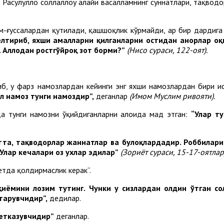
, Расулуллоҳ соллаллоҳу алайҳи васалламнинг суннатлари, тақвод
-ғуссалардан қутилади, қашшоқлик кўрмайди, ҳар бир дардига
лтириб, яхши амалларни қилганларни остидан анҳорлар оқ
. Аллоҳдан ростгўйроқ зот борми?”
(Нисо
сураси,
122
-оят
).
б, у фарз намозлардан кейинги энг яхши намозлардан бири ҳисо
л намоз тунги намоздир
”,
деганлар
(Имом
Муслим ривоят
и)
.
да тунги намозни ўқийдиганларни алоҳида мадҳ этган:
“Улар т
тта, тақводорлар жаннатлар ва булоқлардадир.
Роббилари
Улар кечалари оз ухлар эдилар”
(Зориёт сураси, 15-17-оятлар)
етда қолдирмаслик керак”.
қиёмини лозим тутинг. Чунки у сизлардан олдин ўтган сол
тарувчидир”,
дедилар.
етказувчидир”
деганлар.