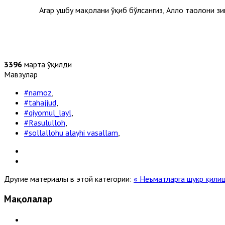
Агар ушбу мақолани ўқиб бўлсангиз, Аллоҳ таолони зикр
3396
марта ўқилди
Мавзулар
#namoz
,
#tahajjud
,
#qiyomul_layl
,
#Rasululloh
,
#sollallohu alayhi vasallam
,
Другие материалы в этой категории:
« Неъматларга шукр қили
Мақолалар