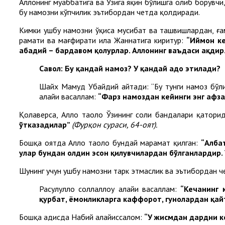
Аллоҳнинг муҳаббатига ва Ўзига яқин бўлишга олиб борувчи
бу намозни кўпчилик эътибордан четда қолдиради.
Кимки ушбу намозни ўқиса мусибат ва ташвишлардан, ғам
раҳмати ва мағфирати ила Жаннатига киритур:
“Иймон ке
абадий – бардавом қолурлар. Аллоҳнинг ваъдаси ҳақдир
Савол: Бу
қандай намоз
? У қандай
адо этилади?
Шайх Маҳмуд Убайдий айтади: “Бу тунги намоз бўли
алайҳи васаллам:
“
Фарз намоздан кейинги энг афза
Қолаверса, Аллоҳ таоло Ўзининг солиҳ бандалари қатори
ўтказадилар”
(Фурқон сураси, 64-оят).
Бошқа оятда Аллоҳ таоло бундай марҳамат қилган:
“Алба
улар бундан олдин эҳсон қилувчилардан бўлганлардир.
Шунинг учун ушбу намозни тарк этмаслик ва эътибордан ч
Расулуллоҳ соллаллоҳу алайҳи васаллам:
“Кечанинг 
қурбат, ёмонликларга каффорот, гуноҳлардан қай
Бошқа ҳадисда Набий алайҳиссалом:
“У жисмдан дардни к