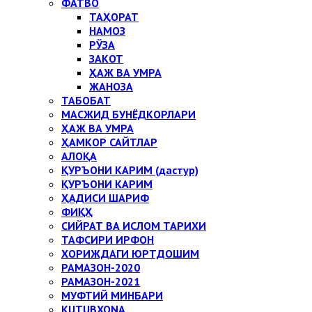
ФАТВО
ТАҲОРАТ
НАМОЗ
РЎЗА
ЗАКОТ
ҲАЖ ВА УМРА
ЖАНОЗА
ТАБОБАТ
МАСЖИД БУНЁДКОРЛАРИ
ҲАЖ ВА УМРА
ҲАМКОР САЙТЛАР
АЛОҚА
ҚУРЪОНИ КАРИМ (дастур)
ҚУРЪОНИ КАРИМ
ҲАДИСИ ШАРИФ
ФИҚҲ
СИЙРАТ ВА ИСЛОМ ТАРИХИ
ТАФСИРИ ИРФОН
ХОРИЖДАГИ ЮРТДОШИМ
РАМАЗОН-2020
РАМАЗОН-2021
МУФТИЙ МИНБАРИ
KUTUBXONA