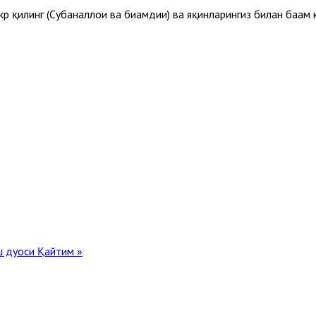
 қилинг (Субҳаналлоҳи ва биҳамдиҳи) ва яқинларингиз билан баҳам 
ш дуоси
Қайтим »