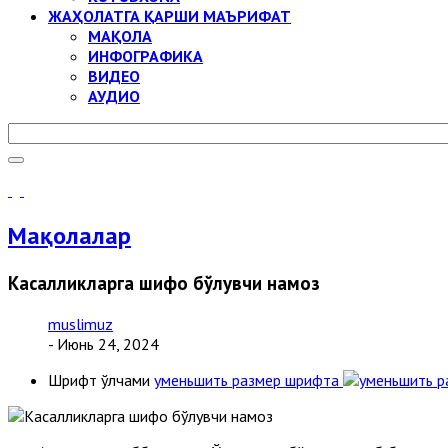
ЖАҲОЛАТГА ҚАРШИ МАЪРИФАТ
МАҚОЛА
ИНФОГРАФИКА
ВИДЕО
АУДИО
Мақолалар
Касалликларга шифо бўлувчи намоз
muslimuz
- Июнь 24, 2024
Шрифт ўлчами
уменьшить размер шрифта