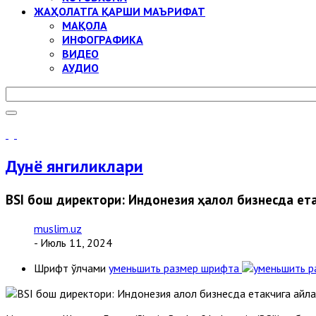
ЖАҲОЛАТГА ҚАРШИ МАЪРИФАТ
МАҚОЛА
ИНФОГРАФИКА
ВИДЕО
АУДИО
Дунё янгиликлари
BSI бош директори: Индонезия ҳалол бизнесда ет
muslim.uz
- Июль 11, 2024
Шрифт ўлчами
уменьшить размер шрифта