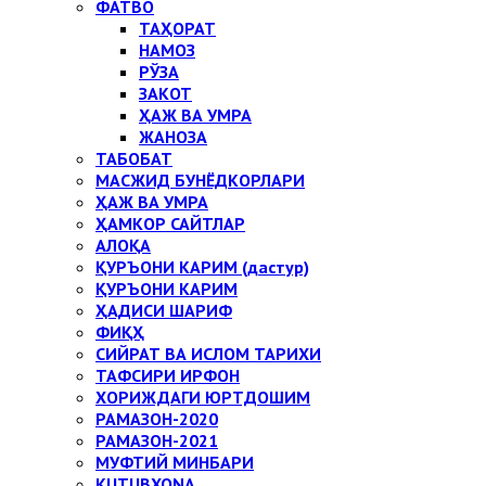
ФАТВО
ТАҲОРАТ
НАМОЗ
РЎЗА
ЗАКОТ
ҲАЖ ВА УМРА
ЖАНОЗА
ТАБОБАТ
МАСЖИД БУНЁДКОРЛАРИ
ҲАЖ ВА УМРА
ҲАМКОР САЙТЛАР
АЛОҚА
ҚУРЪОНИ КАРИМ (дастур)
ҚУРЪОНИ КАРИМ
ҲАДИСИ ШАРИФ
ФИҚҲ
СИЙРАТ ВА ИСЛОМ ТАРИХИ
ТАФСИРИ ИРФОН
ХОРИЖДАГИ ЮРТДОШИМ
РАМАЗОН-2020
РАМАЗОН-2021
МУФТИЙ МИНБАРИ
KUTUBXONA