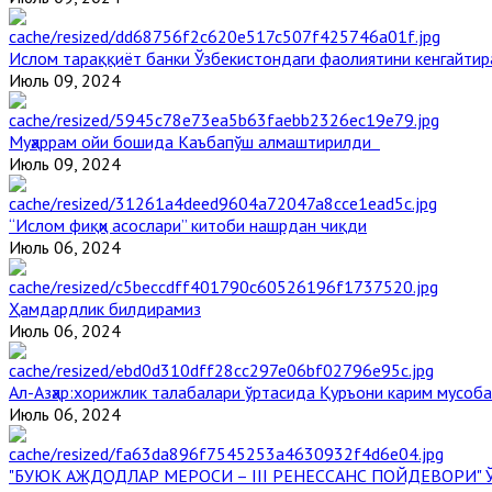
Ислом тараққиёт банки Ўзбекистондаги фаолиятини кенгайти
Июль 09, 2024
Муҳаррам ойи бошида Каъбапўш алмаштирилди
Июль 09, 2024
“Ислом фиқҳи асослари” китоби нашрдан чиқди
Июль 06, 2024
Ҳамдардлик билдирамиз
Июль 06, 2024
Aл-Aзҳар:хорижлик талабалари ўртасида Қуръони карим мусоб
Июль 06, 2024
"БУЮК АЖДОДЛАР МЕРОСИ – III РЕНЕССАНС ПОЙДЕВОРИ