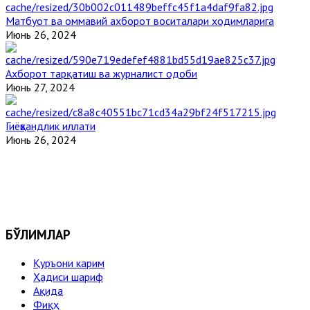
Матбуот ва оммавий ахборот воситалари ходимларига
Июнь 26, 2024
Ахборот тарқатиш ва журналист одоби
Июнь 27, 2024
Гиёҳвандлик иллати
Июнь 26, 2024
БЎЛИМЛАР
Қуръони карим
Ҳадиси шариф
Ақида
Фиқҳ