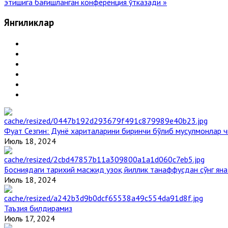
этишига бағишланган конференция ўтказади »
Янгиликлар
Фуат Сезгин: Дунё хариталарини биринчи бўлиб мусулмонлар ч
Июль 18, 2024
Босниядаги тарихий масжид узоқ йиллик танаффусдан сўнг ян
Июль 18, 2024
Таъзия билдирамиз
Июль 17, 2024