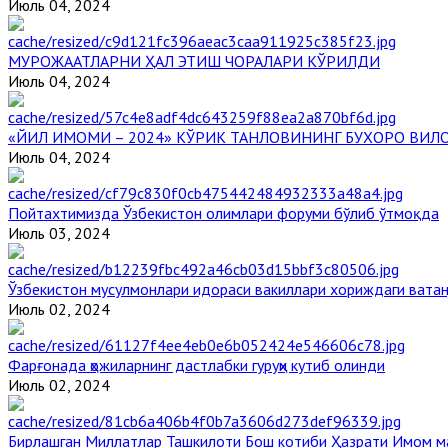
Июль 04, 2024
МУРОЖААТЛАРНИ ҲАЛ ЭТИШ ЧОРАЛАРИ КЎРИЛДИ
Июль 04, 2024
«ЙИЛ ИМОМИ – 2024» КЎРИК ТАНЛОВИНИНГ БУХОРО ВИЛ
Июль 04, 2024
Пойтахтимизда Ўзбекистон олимлари форуми бўлиб ўтмоқда
Июль 03, 2024
Ўзбекистон мусулмонлари идораси вакиллари хориждаги вата
Июль 02, 2024
Фарғонада ҳожиларнинг дастлабки гуруҳи кутиб олинди
Июль 02, 2024
Бирлашган Миллатлар Ташкилоти Бош котиби Ҳазрати Имом 