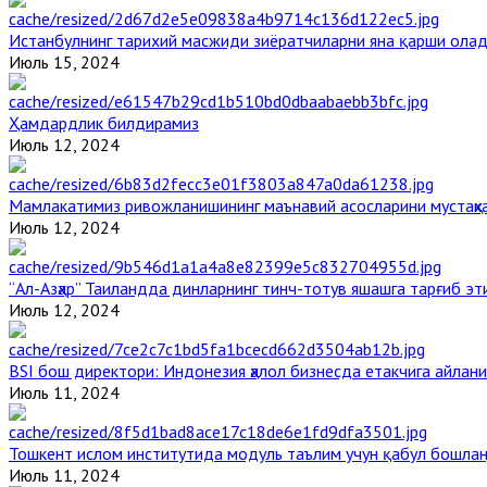
Истанбулнинг тарихий масжиди зиёратчиларни яна қарши ола
Июль 15, 2024
Ҳамдардлик билдирамиз
Июль 12, 2024
Мамлакатимиз ривожланишининг маънавий асосларини мустаҳка
Июль 12, 2024
“Ал-Азҳар” Таиландда динларнинг тинч-тотув яшашга тарғиб э
Июль 12, 2024
BSI бош директори: Индонезия ҳалол бизнесда етакчига айлани
Июль 11, 2024
Тошкент ислом институтида модуль таълим учун қабул бошла
Июль 11, 2024