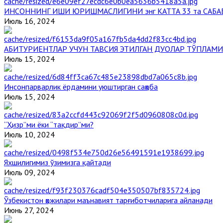
ИНСОННИНГ ИШИ ЮРИШМАСЛИГИНИ энг КАТТА 33 та САБА
Июль 16, 2024
АБИТУРИЕНТЛАР УЧУН ТАВСИЯ ЭТИЛГАН ДУОЛАР ТЎПЛАМИ
Июль 15, 2024
Инсонпарварлик ёрдамини уюштирган саҳоба
Июль 15, 2024
“Ҳизр”ми ёки “тақдир”ми?
Июль 10, 2024
Яхшилигимиз ўзимизга қайтади
Июль 09, 2024
Ўзбекистон ҳожилари маънавият тарғиботчиларига айланади
Июнь 27, 2024