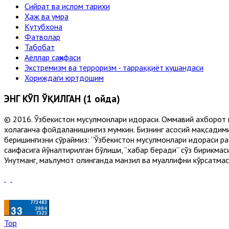
Сийрат ва ислом тарихи
Ҳаж ва умра
Кутубхона
Фатволар
Табобат
Аёллар саҳифаси
Экстремизм ва терроризм - тарраққиёт кушандаси
Хориждаги юртдошим
ЭНГ КЎП ЎҚИЛГАН (1 ойда)
© 2016. Ўзбекистон мусулмонлари идораси. Оммавий ахборот 
хоҳлаганча фойдаланишингиз мумкин. Бизнинг асосий мақсадими
беришингизни сўраймиз: “Ўзбекистон мусулмонлари идораси рас
саҳифасига йўналтирилган бўлиши, “хабар беради” сўз бирикмас
Унутманг, маълумот олинганда манзил ва муаллифни кўрсатмасл
Top