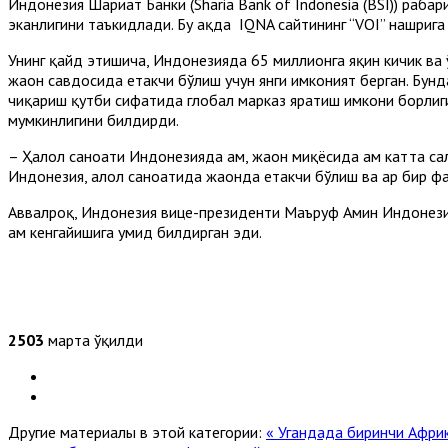
Индонезия Шариат Банки (Sharia Bank of Indonesia (BSI)) раҳба
эканлигини таъкидлади. Бу ҳақда IQNA сайтининг “VOI” нашрига
Унинг қайд этишича, Индонезияда 65 миллионга яқин кичик ва 
жаҳон савдосида етакчи бўлиш учун янги имконият берган. Бунд
чиқариш қутби сифатида глобал марказ яратиш имкони борлигин
мумкинлигини билдирди.
– Ҳалол саноати Индонезияда ҳам, жаҳон миқёсида ҳам катта сал
Индонезия, ҳалол саноатида жаҳонда етакчи бўлиш ва ҳар бир ф
Aввалроқ, Индонезия вице-президенти Маъруф Aмин Индонези
ҳам кенгайишига умид билдирган эди.
2503
марта ўқилди
Другие материалы в этой категории:
« Угандада биринчи Aфри