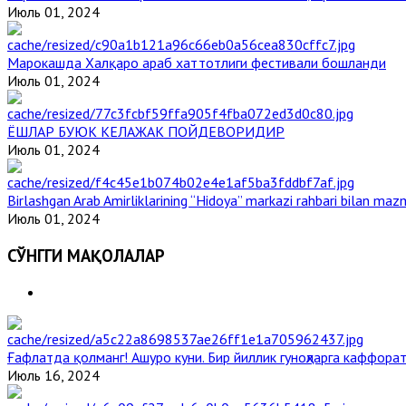
Июль 01, 2024
Марокашда Халқаро араб хаттотлиги фестивали бошланди
Июль 01, 2024
ЁШЛАР БУЮК КЕЛАЖАК ПОЙДЕВОРИДИР
Июль 01, 2024
Birlashgan Arab Amirliklarining “Hidoya” markazi rahbari bilan mazm
Июль 01, 2024
СЎНГГИ МАҚОЛАЛАР
Ғафлатда қолманг! Ашуро куни. Бир йиллик гуноҳларга каффорат
Июль 16, 2024