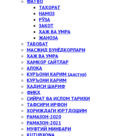
ФАТВО
ТАҲОРАТ
НАМОЗ
РЎЗА
ЗАКОТ
ҲАЖ ВА УМРА
ЖАНОЗА
ТАБОБАТ
МАСЖИД БУНЁДКОРЛАРИ
ҲАЖ ВА УМРА
ҲАМКОР САЙТЛАР
АЛОҚА
ҚУРЪОНИ КАРИМ (дастур)
ҚУРЪОНИ КАРИМ
ҲАДИСИ ШАРИФ
ФИҚҲ
СИЙРАТ ВА ИСЛОМ ТАРИХИ
ТАФСИРИ ИРФОН
ХОРИЖДАГИ ЮРТДОШИМ
РАМАЗОН-2020
РАМАЗОН-2021
МУФТИЙ МИНБАРИ
KUTUBXONA