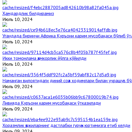
Ҳамдардлик билдирамиз
Июль 10, 2024
Угандада биринчи Aфрика Қуръони карим мусобақаси бўлиб ўт
Июль 10, 2024
Икки томонлама ҳамкорлик йўлга қўйилди
Июль 10, 2024
Наманган вилоятидаги диний соҳа ходимлари билан учрашув бў
Июль 09, 2024
Ливияда Қуръони карим мусобақаси ўтказилади
Июль 09, 2024
Хоразмлик ҳожиларнинг дастлабки гуруҳи юртимизга етиб келди
Июль 09, 2024