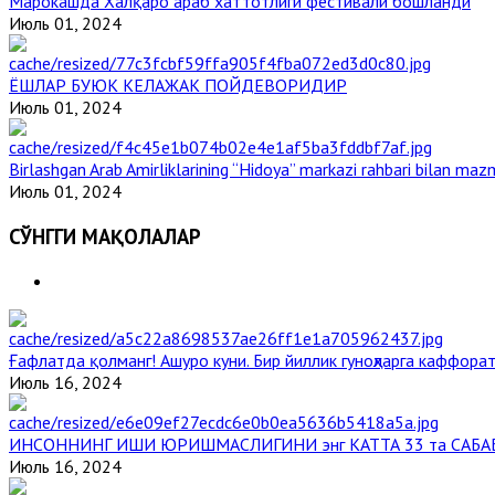
Марокашда Халқаро араб хаттотлиги фестивали бошланди
Июль 01, 2024
ЁШЛАР БУЮК КЕЛАЖАК ПОЙДЕВОРИДИР
Июль 01, 2024
Birlashgan Arab Amirliklarining “Hidoya” markazi rahbari bilan mazm
Июль 01, 2024
СЎНГГИ МАҚОЛАЛАР
Ғафлатда қолманг! Ашуро куни. Бир йиллик гуноҳларга каффорат
Июль 16, 2024
ИНСОННИНГ ИШИ ЮРИШМАСЛИГИНИ энг КАТТА 33 та САБА
Июль 16, 2024