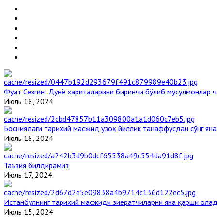
Фуат Сезгин: Дунё хариталарини биринчи бўлиб мусулмонлар ч
Июль 18, 2024
Босниядаги тарихий масжид узоқ йиллик танаффусдан сўнг ян
Июль 18, 2024
Таъзия билдирамиз
Июль 17, 2024
Истанбулнинг тарихий масжиди зиёратчиларни яна қарши ола
Июль 15, 2024