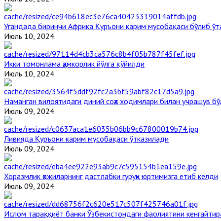
Угандада биринчи Aфрика Қуръони карим мусобақаси бўлиб ўт
Июль 10, 2024
Икки томонлама ҳамкорлик йўлга қўйилди
Июль 10, 2024
Наманган вилоятидаги диний соҳа ходимлари билан учрашув бў
Июль 09, 2024
Ливияда Қуръони карим мусобақаси ўтказилади
Июль 09, 2024
Хоразмлик ҳожиларнинг дастлабки гуруҳи юртимизга етиб келди
Июль 09, 2024
Ислом тараққиёт банки Ўзбекистондаги фаолиятини кенгайти