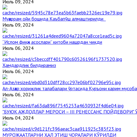
Июль 09, 2024
Муҳаррам ойи бошида Каъбапўш алмаштирилди
Июль 09, 2024
“Ислом фиқҳи асослари” китоби нашрдан чиқди
Июль 06, 2024
Ҳамдардлик билдирамиз
Июль 06, 2024
Aл-Aзҳар:хорижлик талабалари ўртасида Қуръони карим мусоб
Июль 06, 2024
"БУЮК АЖДОДЛАР МЕРОСИ – III РЕНЕССАНС ПОЙДЕВОРИ
Июль 04, 2024
МУРОЖААТЛАРНИ ҲАЛ ЭТИШ ЧОРАЛАРИ КЎРИЛДИ