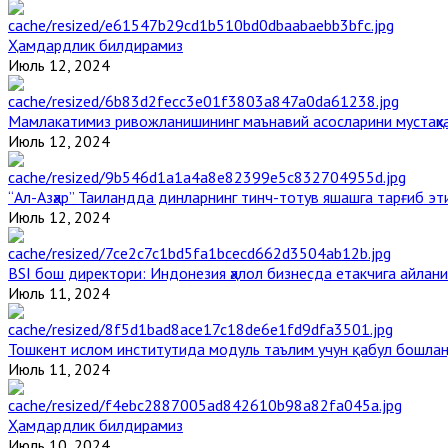
Ҳамдардлик билдирамиз
Июль 12, 2024
Мамлакатимиз ривожланишининг маънавий асосларини мустаҳка
Июль 12, 2024
“Ал-Азҳар” Таиландда динларнинг тинч-тотув яшашга тарғиб э
Июль 12, 2024
BSI бош директори: Индонезия ҳалол бизнесда етакчига айлани
Июль 11, 2024
Тошкент ислом институтида модуль таълим учун қабул бошла
Июль 11, 2024
Ҳамдардлик билдирамиз
Июль 10, 2024