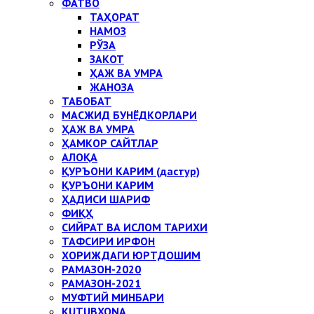
ФАТВО
ТАҲОРАТ
НАМОЗ
РЎЗА
ЗАКОТ
ҲАЖ ВА УМРА
ЖАНОЗА
ТАБОБАТ
МАСЖИД БУНЁДКОРЛАРИ
ҲАЖ ВА УМРА
ҲАМКОР САЙТЛАР
АЛОҚА
ҚУРЪОНИ КАРИМ (дастур)
ҚУРЪОНИ КАРИМ
ҲАДИСИ ШАРИФ
ФИҚҲ
СИЙРАТ ВА ИСЛОМ ТАРИХИ
ТАФСИРИ ИРФОН
ХОРИЖДАГИ ЮРТДОШИМ
РАМАЗОН-2020
РАМАЗОН-2021
МУФТИЙ МИНБАРИ
KUTUBXONA