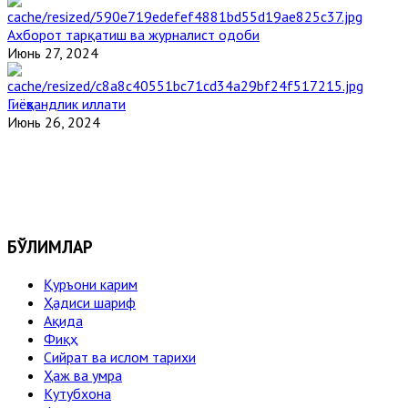
Ахборот тарқатиш ва журналист одоби
Июнь 27, 2024
Гиёҳвандлик иллати
Июнь 26, 2024
БЎЛИМЛАР
Қуръони карим
Ҳадиси шариф
Ақида
Фиқҳ
Сийрат ва ислом тарихи
Ҳаж ва умра
Кутубхона