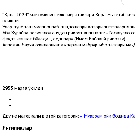
“Ҳаж–2024” мавсумининг илк зиёратчилари Хоразмга етиб келд
олишди.
Улар дунёдаги миллионлаб диндошлари қатори зиммаларидаги
Абу Ҳурайра розияллоҳу анҳудан ривоят қилинади: «Расулуллоҳ с
фақат жаннат бўлади!”, дедилар» (Имом Байҳақий ривояти).
Аллоҳдан барча ҳожиларнинг ҳажларини мабрур, ибодатлари мақ
2955
марта ўқилди
Другие материалы в этой категории:
« Муҳаррам ойи бошида 
Янгиликлар