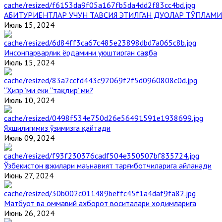
АБИТУРИЕНТЛАР УЧУН ТАВСИЯ ЭТИЛГАН ДУОЛАР ТЎПЛАМИ
Июль 15, 2024
Инсонпарварлик ёрдамини уюштирган саҳоба
Июль 15, 2024
“Ҳизр”ми ёки “тақдир”ми?
Июль 10, 2024
Яхшилигимиз ўзимизга қайтади
Июль 09, 2024
Ўзбекистон ҳожилари маънавият тарғиботчиларига айланади
Июнь 27, 2024
Матбуот ва оммавий ахборот воситалари ходимларига
Июнь 26, 2024